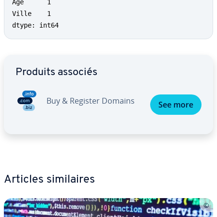
Âge      1

Ville    1

dtype: int64
Aller au menu principal
Produits associés
Buy & Register Domains
See more
Articles si­mi­laires