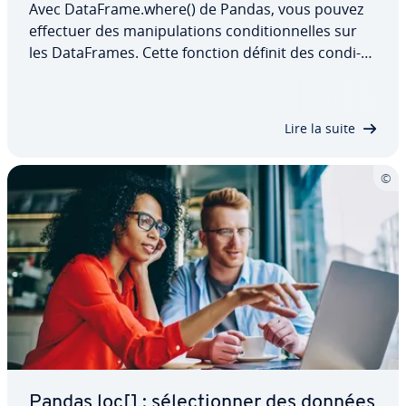
Avec DataFrame.where() de Pandas, vous pouvez
effectuer des ma­ni­pu­la­tions con­di­tion­nelles sur
les Da­ta­Frames. Cette fonction définit des con­di­
tions pour dé­ter­mi­ner quelles valeurs doivent être
con­ser­vées ou rem­pla­cées. Elle constitue une
solution efficace pour nettoyer, extraire…
Lire la suite
Pandas loc[] : sé­lec­tion­ner des données