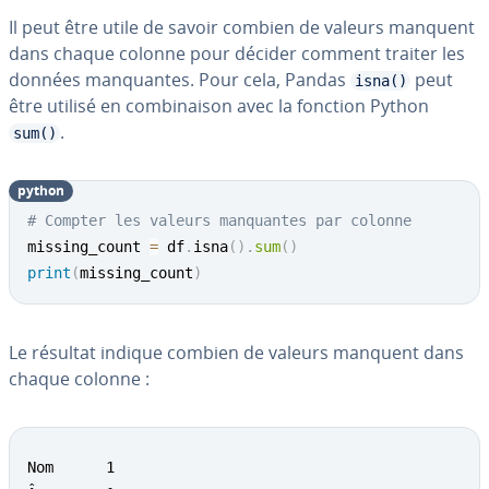
Il peut être utile de savoir combien de valeurs manquent
dans chaque colonne pour décider comment traiter les
données man­quantes. Pour cela, Pandas
peut
isna()
être utilisé en com­bi­nai­son avec la fonction Python
.
sum()
python
# Compter les valeurs manquantes par colonne
missing_count 
=
 df
.
isna
(
)
.
sum
(
)
print
(
missing_count
)
Le résultat indique combien de valeurs manquent dans
chaque colonne :
Nom      1
