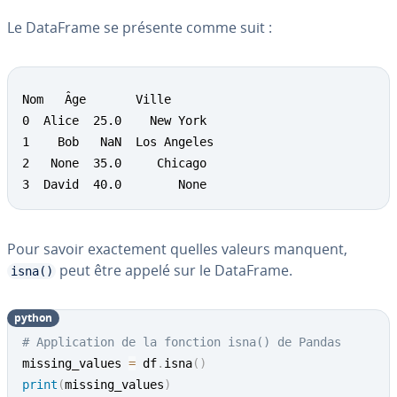
Le DataFrame se présente comme suit :
Nom   Âge       Ville

0  Alice  25.0    New York

1    Bob   NaN  Los Angeles

2   None  35.0     Chicago

3  David  40.0        None
Pour savoir exac­te­ment quelles valeurs manquent,
peut être appelé sur le DataFrame.
isna()
python
# Application de la fonction isna() de Pandas
missing_values 
=
 df
.
isna
(
)
print
(
missing_values
)