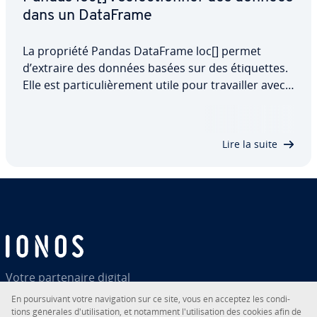
dans un DataFrame
La propriété Pandas DataFrame loc[] permet
d’extraire des données basées sur des éti­quettes.
Elle est par­ti­cu­liè­re­ment utile pour tra­vail­ler avec
des données dont la position des lignes et des
colonnes n’est pas toujours pré­vi­sible. Découvrez
dans cet article comment utiliser…
Lire la suite
Votre par­te­naire digital
En pour­sui­vant votre na­vi­ga­tion sur ce site, vous en acceptez les con­di­
tions générales d'uti­li­sa­tion, et notamment l'uti­li­sa­tion des cookies afin de