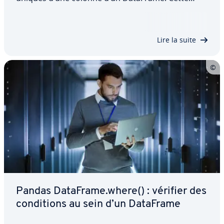
fonc­tion­na­lité est par­ti­cu­liè­re­ment utile pour
détecter les doublons. En renvoyant di­rec­te­ment
un tableau NumPy, elle permet de traiter…
Lire la suite
Pandas DataFrame.where() : vérifier des
con­di­tions au sein d’un DataFrame