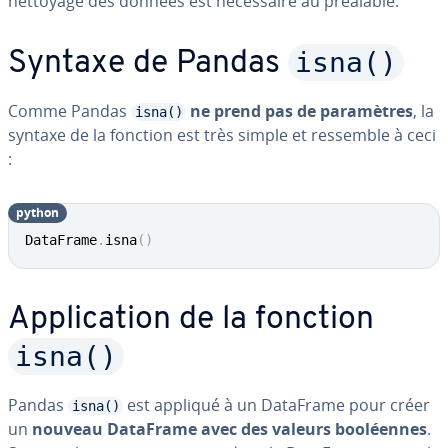
nettoyage des données est né­ces­saire au préalable.
isna()
Syntaxe de Pandas
Comme Pandas
ne prend pas de pa­ra­mètres
, la
isna()
syntaxe de la fonction est très simple et ressemble à ceci
:
python
DataFrame
.
isna
(
)
Ap­pli­ca­tion de la fonction
isna()
Pandas
est appliqué à un DataFrame pour créer
isna()
un
nouveau DataFrame avec des valeurs boo­léennes
.