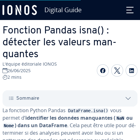
Digital Guide
Aller au contenu principal
Fonction Pandas isna() :
détecter les valeurs man­
quantes
L'équipe édi­to­riale IONOS
Partager s
Partag
P
26/06/2025
2 mins
Sommaire
La fonction Python Pandas
vous
DataFrame.isna()
permet d’
iden­ti­fier les données man­quantes (
ou
NaN
) dans un DataFrame
. Cela peut être utile pour dé­
None
ter­mi­ner si des analyses peuvent avoir lieu ou si un