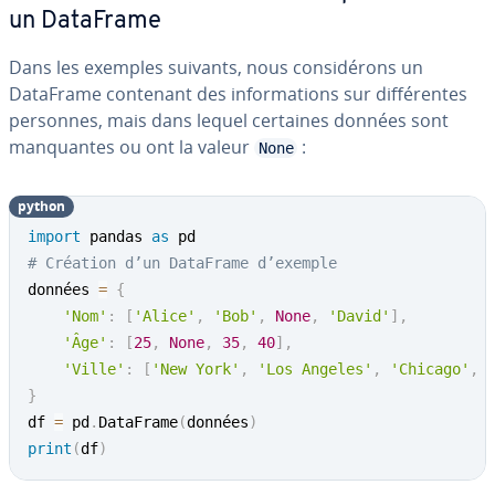
un DataFrame
Dans les exemples suivants, nous con­si­dé­rons un
DataFrame contenant des in­for­ma­tions sur dif­fé­rentes
personnes, mais dans lequel certaines données sont
man­quantes ou ont la valeur
:
None
python
import
 pandas 
as
# Création d’un DataFrame d’exemple
données 
=
{
'Nom'
:
[
'Alice'
,
'Bob'
,
None
,
'David'
]
,
'Âge'
:
[
25
,
None
,
35
,
40
]
,
'Ville'
:
[
'New York'
,
'Los Angeles'
,
'Chicago'
,
}
df 
=
 pd
.
DataFrame
(
données
)
print
(
df
)