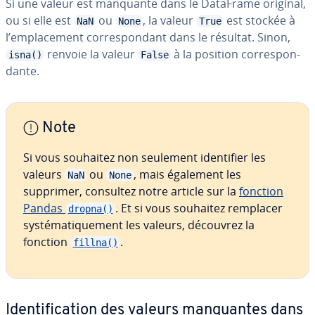
Si une valeur est manquante dans le DataFrame original,
ou si elle est
ou
, la valeur
est stockée à
NaN
None
True
l’em­pla­ce­ment cor­res­pon­dant dans le résultat. Sinon,
renvoie la valeur
à la position cor­res­pon­
isna()
False
dante.
Note
Si vous souhaitez non seulement iden­ti­fier les
valeurs
ou
, mais également les
NaN
None
supprimer, consultez notre article sur la
fonction
Pandas
. Et si vous souhaitez remplacer
dropna()
sys­té­ma­ti­que­ment les valeurs, découvrez la
fonction
.
fillna()
Iden­ti­fi­ca­tion des valeurs man­quantes dans