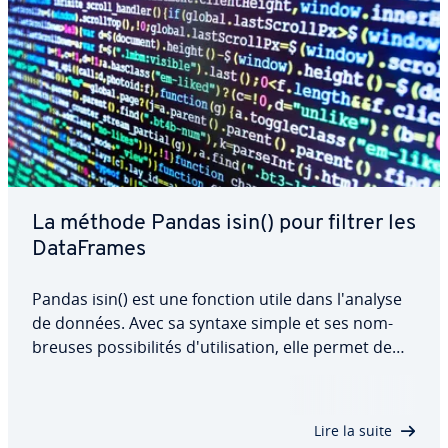
La méthode Pandas isin() pour filtrer les
Da­ta­Frames
Pandas isin() est une fonction utile dans l'analyse
de données. Avec sa syntaxe simple et ses nom­
breuses pos­si­bi­li­tés d'uti­li­sa­tion, elle permet de
vérifier ra­pi­de­ment si certaines valeurs sont
présentes dans un DataFrame. Que ce soit pour
vérifier des colonnes in­di­vi­duelles,…
Lire la suite