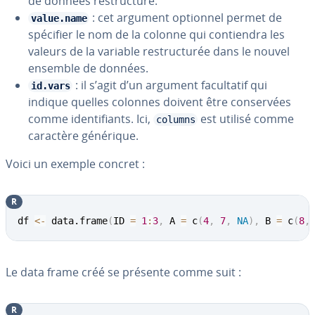
de données res­truc­turé.
: cet argument optionnel permet de
value.name
spécifier le nom de la colonne qui con­tien­dra les
valeurs de la variable res­truc­tu­rée dans le nouvel
ensemble de données.
: il s’agit d’un argument fa­cul­ta­tif qui
id.vars
indique quelles colonnes doivent être con­ser­vées
comme iden­ti­fiants. Ici,
est utilisé comme
columns
caractère générique.
Voici un exemple concret :
R
df 
<-
 data.frame
(
ID 
=
1
:
3
,
 A 
=
 c
(
4
,
7
,
NA
)
,
 B 
=
 c
(
8
,
Le data frame créé se présente comme suit :
R