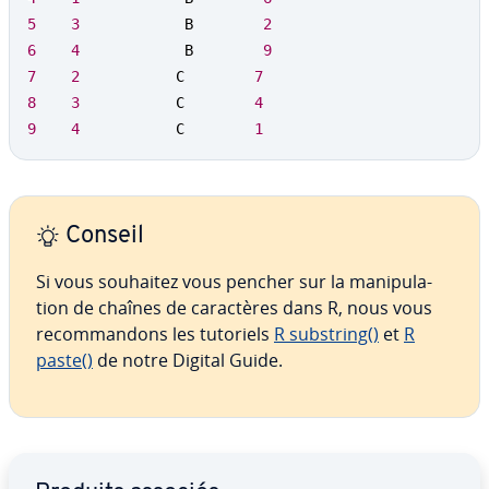
5
3
            B        
2
6
4
            B        
9
7
2
           C        
7
8
3
           C        
4
9
4
           C        
1
Conseil
Si vous souhaitez vous pencher sur la ma­ni­pu­la­
tion de chaînes de ca­rac­tères dans R, nous vous
re­com­man­dons les tutoriels
R substring()
et
R
paste()
de notre Digital Guide.
Aller au menu principal