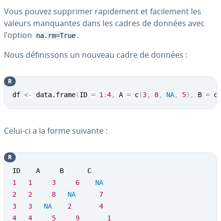
Vous pouvez supprimer ra­pi­de­ment et fa­ci­le­ment les
valeurs man­quantes dans les cadres de données avec
l’option
.
na.rm=True
Nous dé­fi­nis­sons un nouveau cadre de données :
R
df 
<-
 data.frame
(
ID 
=
1
:
4
,
 A 
=
 c
(
3
,
8
,
NA
,
5
)
,
 B 
=
 c
Celui-ci a la forme suivante :
R
1
1
3
6
NA
2
2
8
NA
7
3
3
NA
2
4
4
4
5
9
1