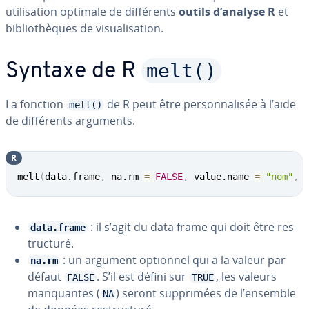
uti­li­sa­tion optimale de dif­fé­rents
outils d’analyse R
et
bi­blio­thèques de vi­sua­li­sa­tion.
melt()
Syntaxe de R
La fonction
de R peut être per­son­na­li­sée à l’aide
melt()
de dif­fé­rents arguments.
R
melt
(
data.frame
,
 na.rm 
=
FALSE
,
 value.name 
=
"nom"
,
 
: il s’agit du data frame qui doit être res­
data.frame
truc­turé.
: un argument optionnel qui a la valeur par
na.rm
défaut
. S’il est défini sur
, les valeurs
FALSE
TRUE
man­quantes (
) seront sup­pri­mées de l’ensemble
NA