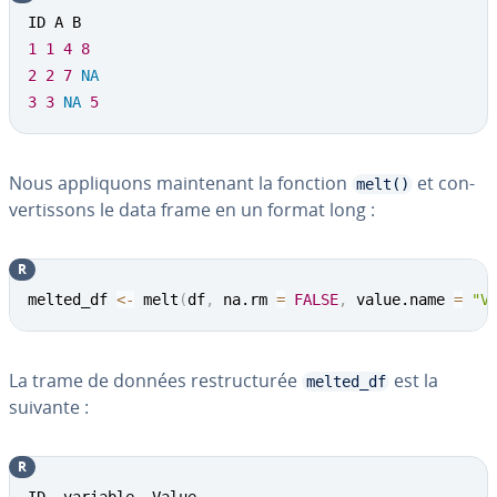
1
1
4
8
2
2
7
NA
3
3
NA
5
Nous ap­pli­quons main­te­nant la fonction
et con­
melt()
ver­tis­sons le data frame en un format long :
R
melted_df 
<-
 melt
(
df
,
 na.rm 
=
FALSE
,
 value.name 
=
"V
La trame de données res­truc­tu­rée
est la
melted_df
suivante :
R