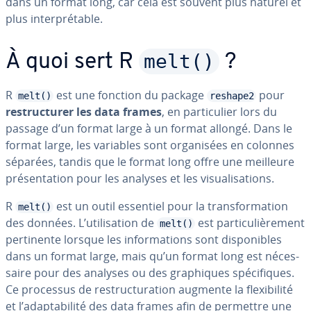
dans un format long, car cela est souvent plus naturel et
plus in­ter­pré­table.
melt()
À quoi sert R
?
R
est une fonction du package
pour
melt()
reshape2
res­truc­tu­rer les data frames
, en par­ti­cu­lier lors du
passage d’un format large à un format allongé. Dans le
format large, les variables sont or­ga­ni­sées en colonnes
séparées, tandis que le format long offre une meilleure
pré­sen­ta­tion pour les analyses et les vi­sua­li­sa­tions.
R
est un outil essentiel pour la trans­for­ma­tion
melt()
des données. L’uti­li­sa­tion de
est par­ti­cu­liè­re­ment
melt()
per­ti­nente lorsque les in­for­ma­tions sont dis­po­nibles
dans un format large, mais qu’un format long est né­ces­
saire pour des analyses ou des gra­phiques spé­ci­fiques.
Ce processus de res­truc­tu­ra­tion augmente la flexi­bi­lité
et l’adap­ta­bi­lité des data frames afin de permettre une