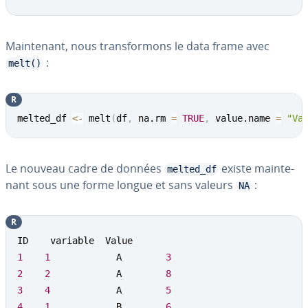
Main­te­nant, nous trans­for­mons le data frame avec
:
melt()
R
melted_df 
<-
 melt
(
df
,
 na.rm 
=
TRUE
,
 value.name 
=
"Va
Le nouveau cadre de données
existe main­te­
melted_df
nant sous une forme longue et sans valeurs
:
NA
R
1
1
            A        
3
2
2
            A        
8
3
4
            A        
5
4
1
            B        
6