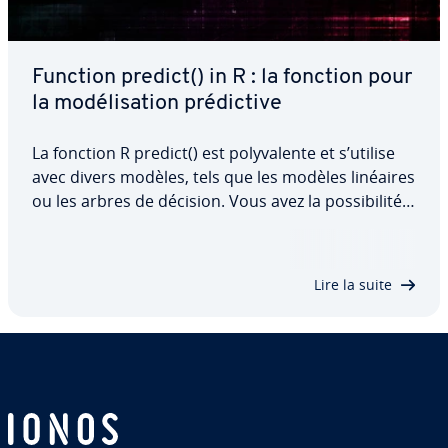
Function predict() in R : la fonction pour
la mo­dé­li­sa­tion pré­dic­tive
La fonction R predict() est po­ly­va­lente et s’utilise
avec divers modèles, tels que les modèles linéaires
ou les arbres de décision. Vous avez la pos­si­bi­lité
de per­son­na­li­ser les pré­dic­tions en ajustant
plusieurs pa­ra­mètres. Vous pouvez par exemple
définir des in­ter­valles de…
Lire la suite