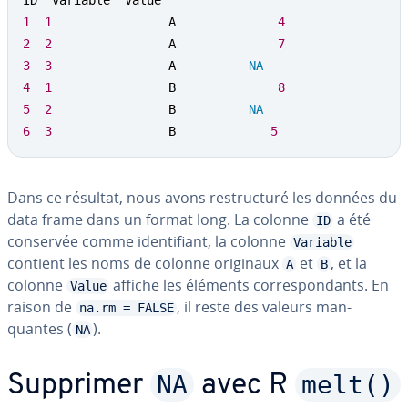
1
1
                A              
4
2
2
                A              
7
3
3
                A          
NA
4
1
                B              
8
5
2
                B          
NA
6
3
                B             
5
Dans ce résultat, nous avons res­truc­turé les données du
data frame dans un format long. La colonne
a été
ID
conservée comme iden­ti­fiant, la colonne
Variable
contient les noms de colonne originaux
et
, et la
A
B
colonne
affiche les éléments cor­res­pon­dants. En
Value
raison de
, il reste des valeurs man­
na.rm = FALSE
quantes (
).
NA
NA
melt()
Supprimer
avec R