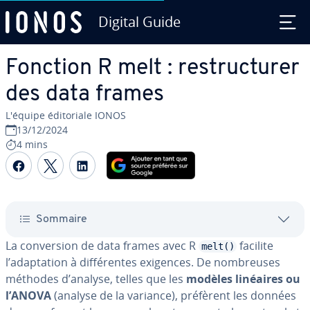
Digital Guide
Aller au contenu principal
Fonction R melt : res­truc­tu­rer
des data frames
L'équipe édi­to­riale IONOS
13/12/2024
4 mins
Partager sur Facebook
Partager sur Twitter
Partager sur LinkedIn
Sommaire
La con­ver­sion de data frames avec R
facilite
melt()
l’adap­ta­tion à dif­fé­rentes exigences. De nom­breuses
méthodes d’analyse, telles que les
modèles linéaires ou
l’ANOVA
(analyse de la variance), préfèrent les données