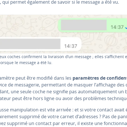
, qui permet également de savoir si le message a été vu.
eux coches con­fir­ment la livraison d’un message ; elles s’affichent 
lorsque le message a été lu.
amètre peut être modifié dans les
pa­ra­mètres de con­fi­den­t
ice de mes­sa­ge­rie, per­met­tant de masquer l’affichage des
nt, une seule coche ne signifie pas au­to­ma­ti­que­ment un 
­li­sa­teur peut être hors ligne ou avoir des problèmes tech­niqu
sse ma­ni­pu­la­tion est vite arrivée : et si votre contact avait 
tai­re­ment supprimé de votre carnet d’adresses ? Pas de pani
ez supprimé un contact par erreur, il existe une fonc­tion­na­