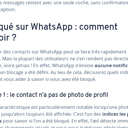
s messages restent avec une seule coche, sans con­fir­ma­tio
ception.
qué sur WhatsApp : comment
oir ?
 des contacts sur WhatsApp peut se faire très ra­pi­de­ment et
. Mais la plupart des uti­li­sa­teurs ne s’en rendent pas di­rec­
, voire jamais ! En effet, WhatsApp n’envoie
aucune no­ti­fi­
un blocage a été défini. Au lieu de cela, découvrez quels ind
 vous aider à savoir si vous avez été bloqué.
e 1 : le contact n’a pas de photo de profil
a­rac­té­ris­tique est par­ti­cu­liè­re­ment notable lorsqu’une ph
a jusqu’alors toujours été affichée. C’est l’un des
indices les 
s
pour savoir si l’on a été bloqué. En effet, l’œil détecte im­mé
s chan­ge­ments visuels et nous nous habituons gé­né­ra­le­m