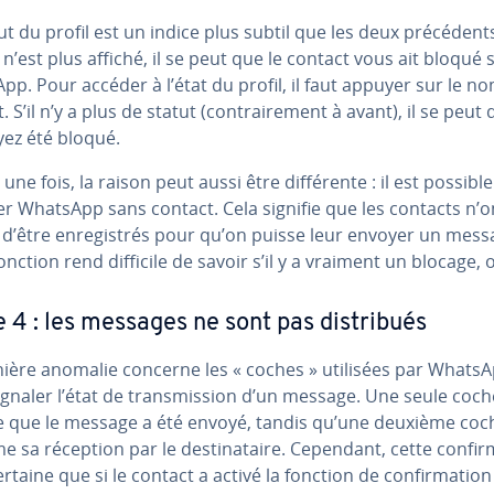
ut du profil est un indice plus subtil que les deux pré­cé­dents
i n’est plus affiché, il se peut que le contact vous ait bloqué 
p. Pour accéder à l’état du profil, il faut appuyer sur le n
. S’il n’y a plus de statut (con­trai­re­ment à avant), il se peut
yez été bloqué.
une fois, la raison peut aussi être dif­fé­rente : il est possible
ser WhatsApp sans contact. Cela signifie que les contacts n’o
d’être en­re­gis­trés pour qu’on puisse leur envoyer un mess
onction rend difficile de savoir s’il y a vraiment un blocage, 
e 4 : les messages ne sont pas dis­tri­bués
nière anomalie concerne les « coches » utilisées par Whats
gnaler l’état de trans­mis­sion d’un message. Une seule coch
e que le message a été envoyé, tandis qu’une deuxième coc
e sa réception par le des­ti­na­taire. Cependant, cette con­fir­
ertaine que si le contact a activé la fonction de con­fir­ma­tio