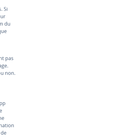
. Si
sur
om du
 que
nt pas
age.
ou non.
App
e
he
ma­tion
n de