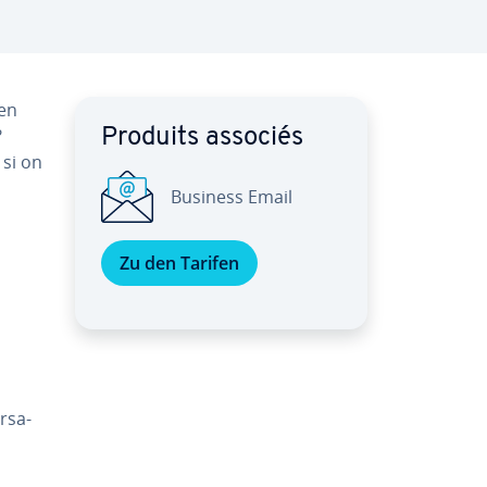
 en
?
Produits associés
si on
Business Email
Zu den Tarifen
r­sa­