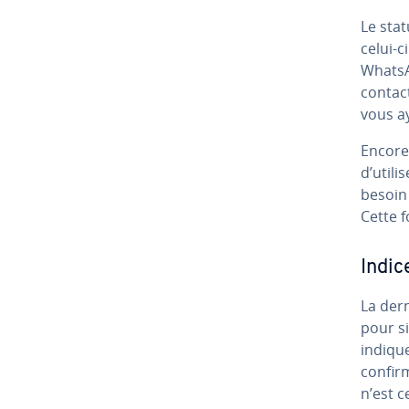
Le stat
celui-c
WhatsAp
contact
vous a
Encore 
d’utili
besoin 
Cette f
Indic
La der
pour si
indiqu
confirm
n’est c