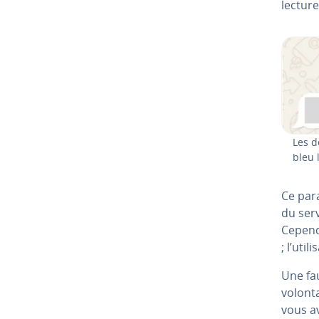
lecture
Les d
bleu 
Ce par
du serv
Cependa
; l’uti
Une fau
vo­lon­
vous av