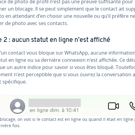
ce de photo de profil n’est pas une preuve suf­fi­sante pour
er un blocage. Il se peut sim­ple­ment que le contact ait su
o en attendant d’en choisir une nouvelle ou qu’il préfère n
er de photo avec ses contacts.
e 2 : aucun statut en ligne n’est affiché
’un contact vous bloque sur WhatsApp, aucune in­for­ma­tio
tut en ligne ou sa dernière connexion n’est affichée. Ce déta
ue un autre indice pour savoir si vous êtes bloqué. Toutefoi
­ment n’est per­cep­tible que si vous ouvrez la con­ver­sa­tion 
 spé­ci­fique.
blocage, on voit si le contact est en ligne ou quand il était en ligne
rnière fois.