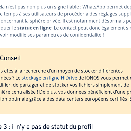
ela n’est pas non plus un signe fiable : WhatsApp permet de
 temps à ses uti­li­sa­teurs de procéder à des réglages sup­p
con­cer­nant la sphère privée. Il est notamment désormais p
quer le
statut en ligne
. Le contact peut donc également si
oir modifié ses pa­ra­mètres de con­fi­den­tia­lité !
Conseil
s êtes à la recherche d’un moyen de stocker dif­fé­rentes
nées ? Le
stockage en ligne HiDrive
de IONOS vous permet 
ifier, de partager et de stocker vos fichiers sim­ple­ment de
ère cen­tra­li­sée ! De plus, vos données bé­né­fi­cient d’une p
­tion optimale grâce à des data centers européens certifiés I
 3 : il n’y a pas de statut du profil