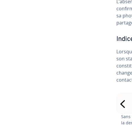
L’absen
confirm
sa phot
partag
Indic
Lorsqu
son sta
constit
chan­ge
contact
Sans 
la de