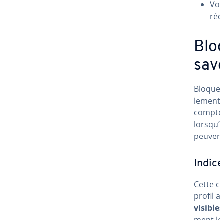
Vo
ré
Blo
sav
Bloquer
le­ment
compte
lorsqu’
peuvent
Indic
Cette c
profil 
visible
ment le