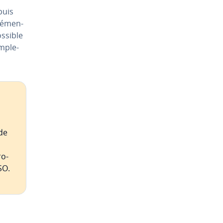
puis
lé­men­
ossible
m­ple­
de
ro­
SO.