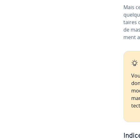
Mais c
quelque
taires 
de mas
ment av
Vou
don
mod
mani
tec
Indice