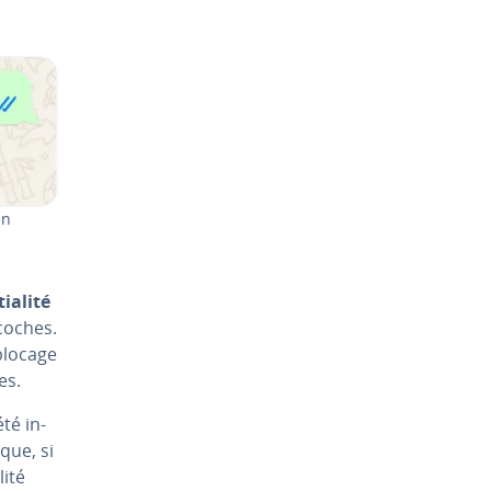
en
ia­lité
 coches.
blocage
es.
été in­
que, si
lité