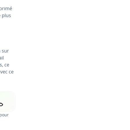
pprimé
e plus
n sur
il
s, ce
avec ce
 pour