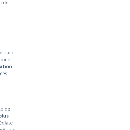
n de
 fa­ci­
te­ment
ca­tion
ices
oto de
plus
­dia­te­
ent aux