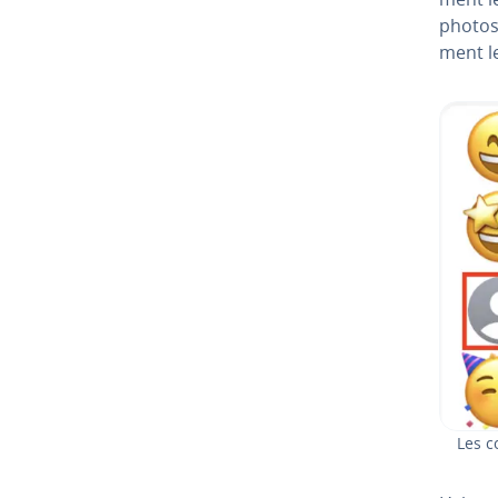
photos 
ment l
Les c