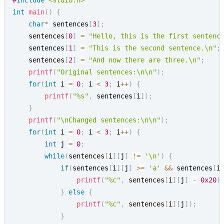
#
include
<stdio.h>
int
main
(
)
{
char
*
 sentences
[
3
]
;
    sentences
[
0
]
=
"Hello, this is the first sentenc
    sentences
[
1
]
=
"This is the second sentence.\n"
;
    sentences
[
2
]
=
"And now there are three.\n"
;
printf
(
"Original sentences:\n\n"
)
;
for
(
int
 i 
=
0
;
 i 
<
3
;
 i
++
)
{
printf
(
"%s"
,
 sentences
[
i
]
)
;
}
printf
(
"\nChanged sentences:\n\n"
)
;
for
(
int
 i 
=
0
;
 i 
<
3
;
 i
++
)
{
int
 j 
=
0
;
while
(
sentences
[
i
]
[
j
]
!=
'\n'
)
{
if
(
sentences
[
i
]
[
j
]
>=
'a'
&&
 sentences
[
i
printf
(
"%c"
,
 sentences
[
i
]
[
j
]
-
0x20
)
}
else
{
printf
(
"%c"
,
 sentences
[
i
]
[
j
]
)
;
}