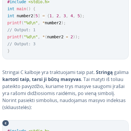
#
include
<stdio.h>
int
main
(
)
{
int
 number2
[
5
]
=
{
1
,
2
,
3
,
4
,
5
}
;
printf
(
"%d\n"
,
*
number2
)
;
// Output: 1
printf
(
"%d\n"
,
*
(
number2 
+
2
)
)
;
// Output: 3
}
Stringai C kalboje yra trak­tuo­ja­mi taip pat.
Stringą
galima
kartoti taip, tarsi ji būtų masyvas
. Tai matyti iš toliau
pateikto pavyzdžio, kuriame trys masyve saugomi įrašai
yra rašomi di­džio­sio­mis raidėmis, po vieną simbolį.
Norint pasiekti simbolius, nau­do­ja­mas masyvo indeksas
(skliaus­te­lės):
c