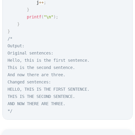
            j
++
;
}
printf
(
"\n"
)
;
}
}
/*

Output:

Original sentences:

Hello, this is the first sentence.

This is the second sentence.

And now there are three.

Changed sentences:

HELLO, THIS IS THE FIRST SENTENCE.

THIS IS THE SECOND SENTENCE.

AND NOW THERE ARE THREE.

*/
Go to Main Menu