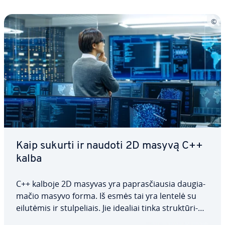
Kaip sukurti ir naudoti 2D masyvą C++
kalba
C++ kalboje 2D masyvas yra pa­pras­čiau­sia dau­gia­
ma­čio masyvo forma. Iš esmės tai yra lentelė su
eilutėmis ir stul­pe­liais. Jie idealiai tinka struk­tū­ri­
zuo­tiems, dvimatėms duomenims, pvz.,