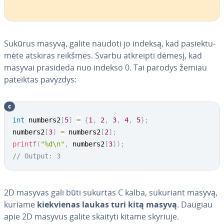
Sukūrus masyvą, galite naudoti jo indeksą, kad pa­siek­tu­
mė­te atskiras reikšmes. Svarbu atkreipti dėmesį, kad
masyvai prasideda nuo indekso 0. Tai parodys žemiau
pateiktas pavyzdys:
c
int
 numbers2
[
5
]
=
{
1
,
2
,
3
,
4
,
5
}
;
numbers2
[
3
]
=
 numbers2
[
2
]
;
printf
(
"%d\n"
,
 numbers2
[
3
]
)
;
// Output: 3
2D masyvas gali būti sukurtas C kalba, sukuriant masyvą,
kuriame
kiek­vie­nas laukas turi kitą masyvą
. Daugiau
apie 2D masyvus galite skaityti kitame skyriuje.