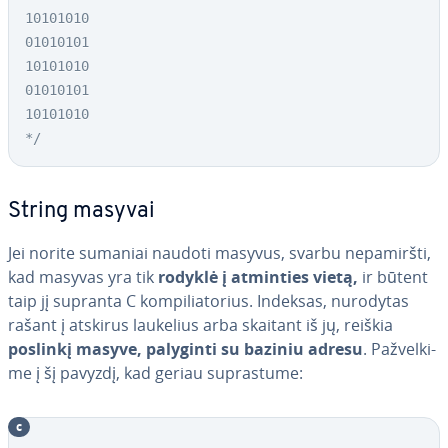
10101010

01010101

10101010

01010101

10101010

*/
String masyvai
Jei norite sumaniai naudoti masyvus, svarbu ne­pa­mirš­ti,
kad masyvas yra tik
rodyklė į atminties vietą,
ir būtent
taip jį supranta C kom­pi­lia­to­rius. Indeksas, nurodytas
rašant į atskirus laukelius arba skaitant iš jų, reiškia
poslinkį masyve, palyginti su baziniu adresu
. Pa­žvel­ki­
me į šį pavyzdį, kad geriau su­pras­tu­me:
c