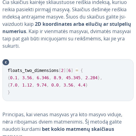
Čia skaičius kairėje skliaus­tuo­se reiškia indeksą, kuriuo
reikia pasiekti pirmąjį masyvą. Skaičius dešinėje reiškia
indeksą antrajame masyve. Šiuos du skaičius galite įsi­
vaiz­duo­ti kaip
2D ko­or­di­na­tes arba eilučių ar stulpelių
numerius
. Kaip ir vienmatės masyvai, dvimatės masyvai
taip pat gali būti ini­ci­juo­ja­mi su reikš­mė­mis, kai jie yra
sukurti.
c
floats_two_dimensions
[
2
]
[
6
]
=
{
{
0.1
,
3.56
,
6.346
,
8.9
,
45.345
,
2.284
}
,
{
7.0
,
1.12
,
9.74
,
0.0
,
3.56
,
4.4
}
}
Principas, kai vienas masyvas yra kito masyvo viduje,
nėra ribojamas dviem mat­me­ni­mis. Šį metodą galite
naudoti kurdami
bet kokio matmenų skaičiaus