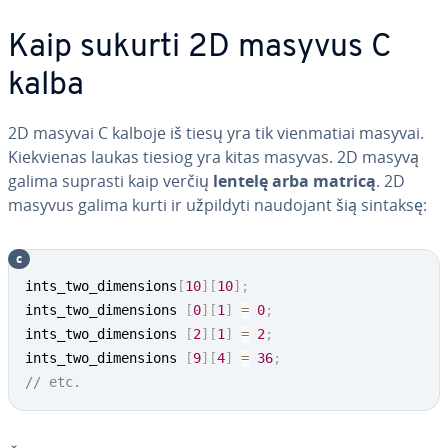
Kaip sukurti 2D masyvus C
kalba
2D masyvai C kalboje iš tiesų yra tik vien­ma­tiai masyvai.
Kiek­vie­nas laukas tiesiog yra kitas masyvas. 2D masyvą
galima suprasti kaip verčių
lentelę arba matricą
. 2D
masyvus galima kurti ir užpildyti naudojant šią sintaksę:
c
ints_two_dimensions
[
10
]
[
10
]
;
ints_two_dimensions 
[
0
]
[
1
]
=
0
;
ints_two_dimensions 
[
2
]
[
1
]
=
2
;
ints_two_dimensions 
[
9
]
[
4
]
=
36
;
// etc.