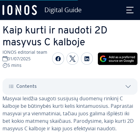
Digital Guide
Skip to Main Content
Kaip kurti ir naudoti 2D
masyvus C kalboje
IONOS editorial team
Share on Facebook
Share on Twitter
Share on Linked
01/07/2025
5 mins
Contents
Masyvai leidžia saugoti susijusių duomenų rinkinį C
kalboje be būtinybės kurti kelis kin­ta­muo­sius. Paprastai
masyvai yra vien­ma­ti­niai, tačiau juos galima išplėsti iki
bet kokio matmenų skaičiaus. Pa­ro­dy­si­me, kaip kurti 2D
masyvus C kalboje ir kaip juos efek­ty­viai naudoti.