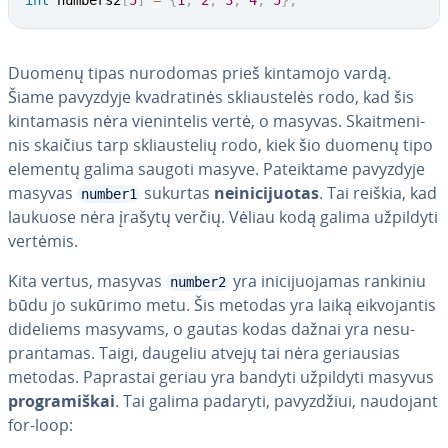
int
 numbers2
[
5
]
=
{
1
,
2
,
3
,
4
,
5
}
;
Duomenų tipas nurodomas prieš kintamojo vardą.
Šiame pavyzdyje kvad­ra­ti­nės skliaus­te­lės rodo, kad šis
kin­ta­ma­sis nėra vie­nin­te­lis vertė, o masyvas. Skait­me­ni­
nis skaičius tarp skliaus­te­lių rodo, kiek šio duomenų tipo
elementų galima saugoti masyve. Pa­teik­ta­me pavyzdyje
masyvas
sukurtas
nei­ni­ci­juo­tas
. Tai reiškia, kad
number1
laukuose nėra įrašytų verčių. Vėliau kodą galima užpildyti
vertėmis.
Kita vertus, masyvas
yra ini­ci­juo­ja­mas rankiniu
number2
būdu jo sukūrimo metu. Šis metodas yra laiką eik­vo­jan­tis
dideliems masyvams, o gautas kodas dažnai yra ne­su­
pran­ta­mas. Taigi, daugeliu atvejų tai nėra ge­riau­sias
metodas. Paprastai geriau yra bandyti užpildyti masyvus
prog­ra­miš­kai
. Tai galima padaryti, pa­vyz­džiui, naudojant
for-loop: