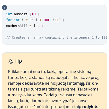
c
int
 numbers3
[
100
]
;
for
(
int
 i 
=
0
;
 i 
<
100
;
 i
++
)
{
numbers3
[
i
]
=
 i 
+
1
;
}
// Creates an array containing the integers 1 to 100
Tip
Pri­klau­so­mai nuo to, kokią operacinę sistemą
turite, kokį C standartą naudojate ir kur savo prog­
ra­mo­je dekla­ra­vo­te nei­ni­ci­juo­tą kintamąjį, šis kin­
ta­ma­sis gali turėti at­si­tik­ti­nę reikšmę. Tai taikoma
ir masyvo laukams. Todėl geriausia ne­pa­siek­ti
laukų, kurių dar nei­ni­ci­ja­vo­te, ypač jei juose
išsaugota reikšmė in­ter­pre­tuo­ja­ma kaip
rodyklė
.