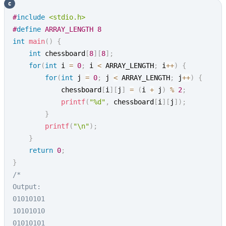
c
#
include
<stdio.h>
#
define
ARRAY_LENGTH
8
int
main
(
)
{
int
 chessboard
[
8
]
[
8
]
;
for
(
int
 i 
=
0
;
 i 
<
 ARRAY_LENGTH
;
 i
++
)
{
for
(
int
 j 
=
0
;
 j 
<
 ARRAY_LENGTH
;
 j
++
)
{
            chessboard
[
i
]
[
j
]
=
(
i 
+
 j
)
%
2
;
printf
(
"%d"
,
 chessboard
[
i
]
[
j
]
)
;
}
printf
(
"\n"
)
;
}
return
0
;
}
/*

Output:

01010101

10101010

01010101
