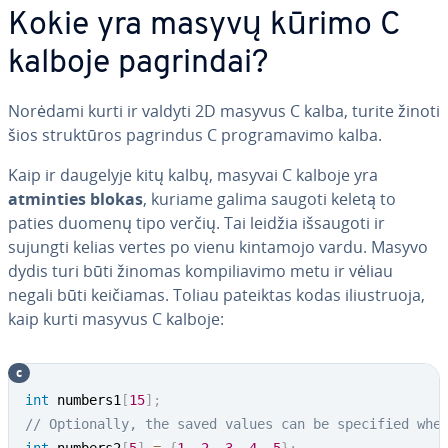
Kokie yra masyvų kūrimo C
kalboje pagrindai?
Norėdami kurti ir valdyti 2D masyvus C kalba, turite žinoti
šios struk­tū­ros pagrindus C prog­ra­ma­vi­mo kalba.
Kaip ir daugelyje kitų kalbų, masyvai C kalboje yra
atminties blokas
, kuriame galima saugoti keletą to
paties duomenų tipo verčių. Tai leidžia išsaugoti ir
sujungti kelias vertes po vienu kintamojo vardu. Masyvo
dydis turi būti žinomas kom­pi­lia­vi­mo metu ir vėliau
negali būti keičiamas. Toliau pateiktas kodas iliust­ruo­ja,
kaip kurti masyvus C kalboje:
c
int
 numbers1
[
15
]
;
// Optionally, the saved values can be specified whe