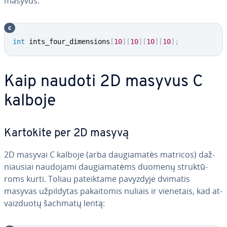
masyvus.
c
int
 ints_four_dimensions
[
10
]
[
10
]
[
10
]
[
10
]
;
Kaip naudoti 2D masyvus C
kalboje
Kartokite per 2D masyvą
2D masyvai C kalboje (arba dau­gia­ma­tės matricos) daž­
niau­siai naudojami dau­gia­ma­tėms duomenų struk­tū­
roms kurti. Toliau pa­teik­ta­me pavyzdyje dvimatis
masyvas už­pil­dy­tas pa­kai­to­mis nuliais ir vienetais, kad at­
vaiz­duo­tų šachmatų lentą: