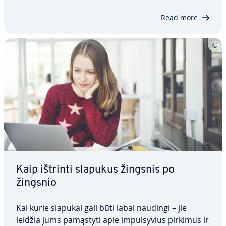
pio paieškos…
Read more
Kaip ištrinti slapukus žingsnis po
žingsnio
Kai kurie slapukai gali būti labai naudingi – jie
leidžia jums pamąstyti apie im­pul­sy­vius pirkimus ir