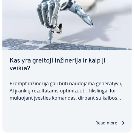
Kas yra greitoji in­ži­ne­ri­ja ir kaip ji
veikia?
Prompt in­ži­ne­ri­ja gali būti naudojama ge­ne­ra­ty­vių
AI įrankių re­zul­ta­tams op­ti­mi­zuo­ti. Tiks­lin­gai for­
mu­luo­jant įvesties komandas, dirbant su kalbos
modeliais galima gauti tik­s­les­nius atsakymus. Nors
iš pirmo žvilgsnio tai gali atrodyti paprasta, veiks­
min­ga prompt in­ži­ne­ri­ja…
Read more