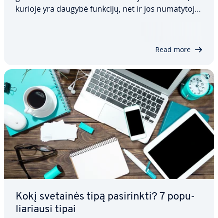
kurioje yra daugybė funkcijų, net ir jos nu­ma­ty­to­je
insta­lia­ci­jo­je. Tačiau, prieš galėdami vi­sa­pu­siš­kai
pa­si­nau­do­ti jos pri­va­lu­mais, turėsite pa­si­rū­pin­ti
hostingu, įdiegti prog­ra­mi­nę…
Read more
Kokį svetainės tipą pa­si­rink­ti? 7 po­pu­
lia­riau­si tipai