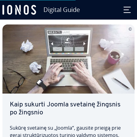
Digital Guide
Skip to Main Content
Kaip sukurti Joomla svetainę žingsnis
po žingsnio
Sukūrę svetainę su „Joomla“, gausite prieigą prie
gerai struk­tū­ri­zuo­tos turinio valdymo sistemos,