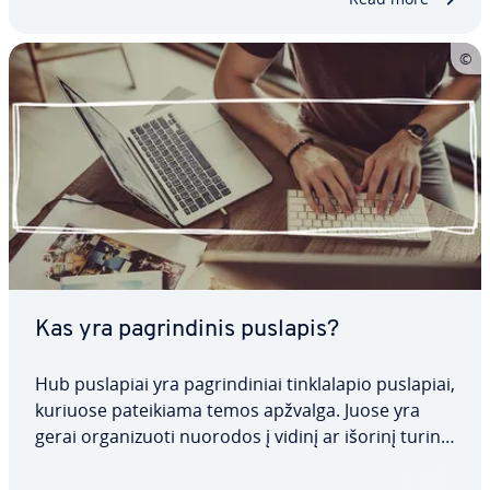
Kas yra pag­rin­di­nis puslapis?
Hub puslapiai yra pag­rin­di­niai tink­la­la­pio puslapiai,
kuriuose pa­tei­kia­ma temos apžvalga. Juose yra
gerai or­ga­ni­zuo­ti nuorodos į vidinį ar išorinį turinį,
kurias var­to­to­jai gali lengvai naršyti. Hub puslapiai
pagerina vartotojo patirtį ir padidina jūsų tink­la­la­