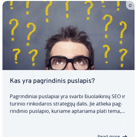
Kas yra pag­rin­di­nis puslapis?
Pag­rin­di­niai puslapiai yra svarbi šiuo­lai­ki­nių SEO ir
turinio rin­ko­da­ros stra­te­gi­jų dalis. Jie atlieka pag­
rin­di­nio puslapio, kuriame aptariama plati tema,
funkciją ir taip pat veikia kaip sub­pus­la­pių centras.
Jie ne tik pagerina naudotojo patirtį, bet ir su­stip­ri­
na jūsų reitingus…
Read more