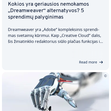
Kokios yra ge­riau­sios nemokamos
„Dre­am­we­aver“ al­ter­na­ty­vos? 5
sprendimų pa­ly­gi­ni­mas
Dre­am­we­aver yra „Adobe“ komp­lek­si­nis spren­di­
mas svetainių kūrimui. Kaip „Creative Cloud“ dalis,
šis ži­nia­tink­lio re­dak­to­rius siūlo plačias funkcijas ir
praktišką in­te­g­ra­ci­ją su „Adobe“ iš­tek­liais arba ne­
mo­ka­mais vaizdais ir vektorine grafika iš „Adobe
Stock“. Tačiau ši prog­ra­mi­nė…
Read more