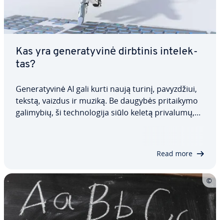
Kas yra ge­ne­ra­ty­vi­nė dirbtinis in­te­lek­
tas?
Ge­ne­ra­ty­vi­nė AI gali kurti naują turinį, pa­vyz­džiui,
tekstą, vaizdus ir muziką. Be daugybės pri­tai­ky­mo
galimybių, ši tech­no­lo­gi­ja siūlo keletą privalumų,
įskaitant rankinių užduočių au­to­ma­ti­za­vi­mą ir
didesnį efek­ty­vu­mą. Tačiau su­si­rū­pi­ni­mas dėl
netinkamo naudojimo, autorių teisių…
Read more