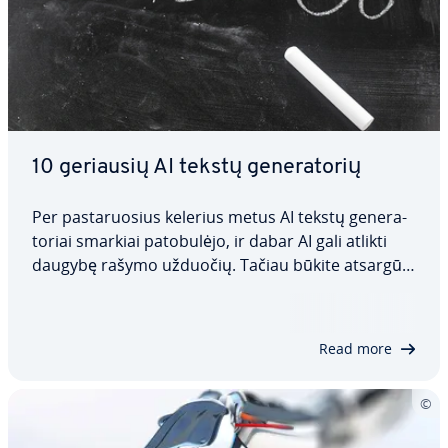
10 geriausių AI tekstų ge­ne­ra­to­rių
Per pa­sta­ruo­sius kelerius metus AI tekstų ge­ne­ra­
to­riai smarkiai pa­to­bu­lė­jo, ir dabar AI gali atlikti
daugybę rašymo užduočių. Tačiau būkite atsargūs,
nes ne kiek­vie­nas AI spren­di­mas, galintis rašyti
tekstus, galės au­to­ma­tiš­kai parašyti tai, ko jums
reikia, pa­gei­dau­ja­mu formatu ar…
Read more