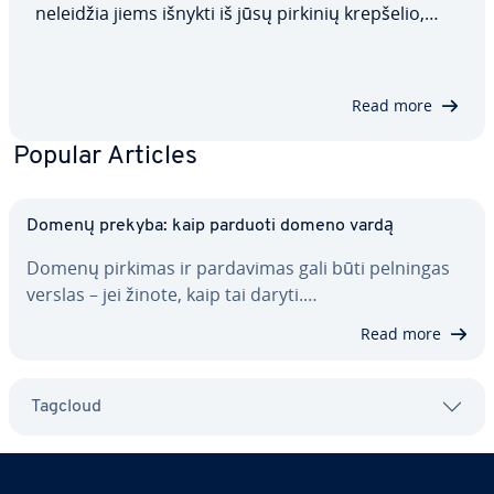
neleidžia jiems išnykti iš jūsų pirkinių krepšelio,
arba pri­si­jung­ti prie so­cia­li­nių tinklų svetainių
vienu pa­spau­di­mu. Tačiau ne visi slapukai pa­leng­
vi­na naršymą internete, o…
Read more
Popular Articles
Domenų prekyba: kaip parduoti domeno vardą
Domenų pirkimas ir par­da­vi­mas gali būti pelningas
verslas – jei žinote, kaip tai daryti.…
Read more
Tagcloud