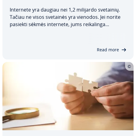
Internete yra daugiau nei 1,2 milijardo svetainių.
Tačiau ne visos svetainės yra vienodos. Jei norite
pasiekti sėkmės internete, jums rei­ka­lin­ga
svetainė, kurios dizainas, struktūra ir turinys
atitiktų jūsų tikslinės au­di­to­ri­jos poreikius. Pa­tei­
kia­me 7 svar­biau­sius svetainių…
Read more