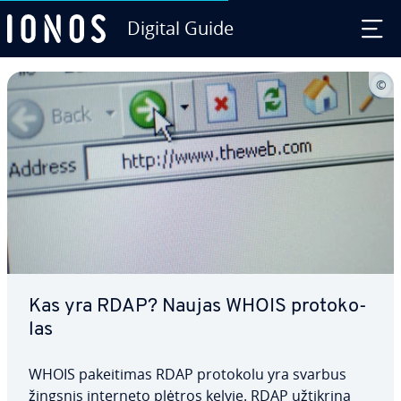
Digital Guide
Skip to Main Content
Kas yra RDAP? Naujas WHOIS pro­to­ko­
las
WHOIS pa­kei­ti­mas RDAP protokolu yra svarbus
žingsnis interneto plėtros kelyje. RDAP užtikrina