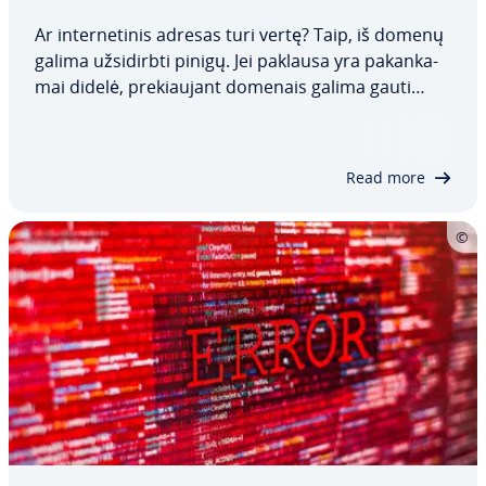
Ar in­ter­ne­ti­nis adresas turi vertę? Taip, iš domenų
galima už­si­dirb­ti pinigų. Jei paklausa yra pa­kan­ka­
mai didelė, pre­kiau­jant domenais galima gauti
netgi didelį pelną. Tačiau nepakanka tiesiog turėti
bet kokį in­ter­ne­ti­nį adresą ir tikėtis geriausio.
Norint sėkmingai pirkti ir…
Read more