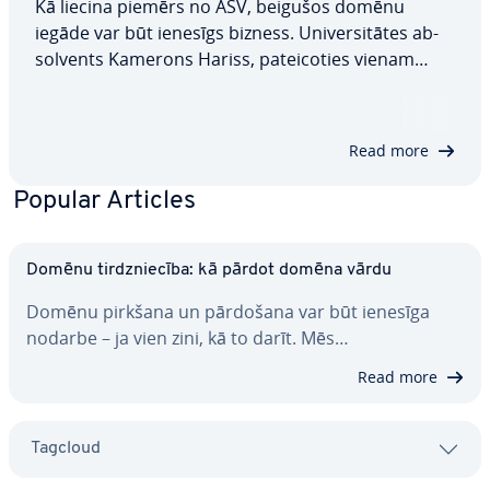
Kā liecina piemērs no ASV, beigušos domēnu
iegāde var būt ienesīgs bizness. Uni­ver­si­tā­tes ab­
sol­vents Kamerons Hariss, pa­tei­co­ties vienam
beigušam domēnam, spēja nopelnīt vairāk nekā 20
000 ASV dolāru (aptuveni 16 000 sterliņu mārciņu).
Bet kā šī nelielā bagātība tika iegūta?…
Read more
Popular Articles
Domēnu tirdznie­cī­ba: kā pārdot domēna vārdu
Domēnu pirkšana un pārdošana var būt ienesīga
nodarbe – ja vien zini, kā to darīt. Mēs…
Read more
Tagcloud