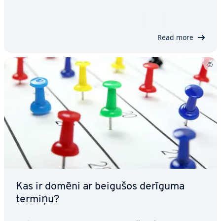
hie­rar­his­kās struk­tū­ras izpratne ir būtiska
ikvienam, kas strādā tīmekļa hostingu jomā. Mēs iz­
skaid­ro­sim atšķirību starp augstākā…
Read more
Kas ir domēni ar beigušos derīguma
termiņu?