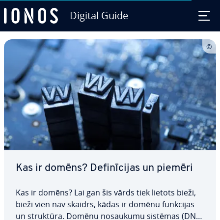
Digital Guide
Skip to Main Content
Kas ir domēns? De­fi­nī­ci­jas un piemēri
Kas ir domēns? Lai gan šis vārds tiek lietots bieži,
bieži vien nav skaidrs, kādas ir domēnu funkcijas
un struktūra. Domēnu nosaukumu sistēmas (DNS)