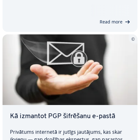
cie­ša­ma vietne, kuras dizains, struktūra un saturs
atbilst jūsu mēr­ķau­di­to­ri­jas interesēm. Mēs pie­dā­
vā­jam 7 sva­rī­gā­kos tīmekļa…
Read more
Kā izmantot PGP šifrēšanu e-pastā
Privātums internetā ir jutīgs jautājums, kas skar
ikvienu — gan drošības ekspertus, gan parastos