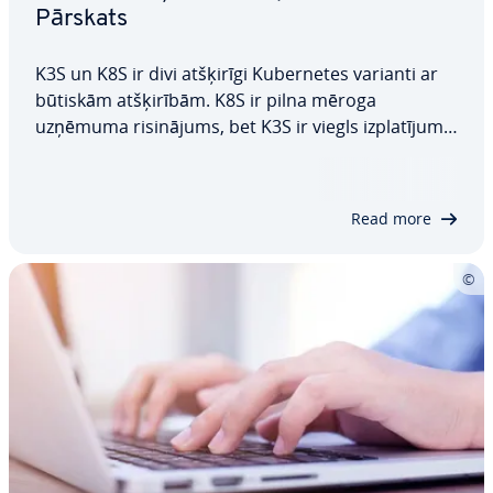
Pārskats
K3S un K8S ir divi atšķirīgi Ku­ber­ne­tes varianti ar
būtiskām at­šķi­rī­bām. K8S ir pilna mēroga
uzņēmuma ri­si­nā­jums, bet K3S ir viegls iz­pla­tī­jums.
Šajā rakstā tiek sa­lī­dzi­nā­ti K8S un K3S dizains, in­
sta­lā­ci­ja, drošība un lie­to­ša­nas gadījumi. Tajā tiek
ie­pa­zīs­ti­nā­ti arī ar…
Read more