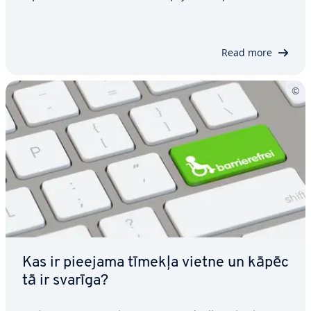
vairākām sistēmām, kas to sagatavo, pārbauda un
maršrutē pirms piegādes. Aiz šī vienkāršā klikšķa
slēpjas sarežģīts saziņas…
Read more
Kas ir pieejama tīmekļa vietne un kāpēc
tā ir svarīga?