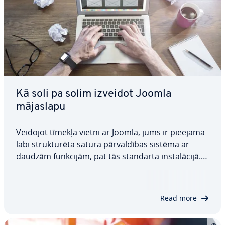
Kā soli pa solim izveidot Joomla
mājaslapu
Veidojot tīmekļa vietni ar Joomla, jums ir pieejama
labi struk­tu­rē­ta satura pār­val­dī­bas sistēma ar
daudzām funkcijām, pat tās standarta in­sta­lā­ci­jā.
Tomēr, pirms varēsiet izmantot visas tās priekš­ro­
cī­bas, jums būs jā­or­ga­ni­zē hostinga pa­kal­po­ju­mi,
jāinstalē prog­ram­ma­tū­ra un…
Read more