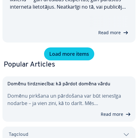
interneta lie­to­tā­jus. Ne­at­ka­rī­gi no tā, vai pub­li­cē­jat
ziņas so­ciā­la­jos tīklos, veicat bankas darījumus vai
ie­pēr­ka­ties interneta veikalā, jūsu dati var nebūt
pie­tie­ka­mi aiz­sar­gā­ti.…
Read more
Load more items
Popular Articles
Domēnu tirdznie­cī­ba: kā pārdot domēna vārdu
Domēnu pirkšana un pārdošana var būt ienesīga
nodarbe – ja vien zini, kā to darīt. Mēs…
Read more
Tagcloud