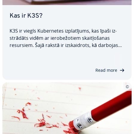
Kas ir K3S?
K3S ir viegls Ku­ber­ne­tes iz­pla­tī­jums, kas īpaši iz­
strā­dāts vidēm ar ie­ro­be­žo­tiem skait­ļo­ša­nas
resursiem. Šajā rakstā ir iz­skaid­rots, kā darbojas
K3S, ap­rak­stī­tas tā galvenās priekš­ro­cī­bas un
trūkumi, kā arī izcelti scenāriji, kuros tā iz­man­to­ša­
na ir īpaši izdevīga. Mēs arī…
Read more