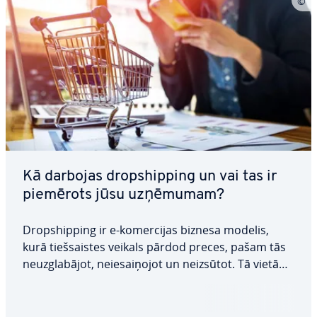
Kā darbojas dropshipping un vai tas ir
piemērots jūsu uzņēmumam?
Dropshipping ir e-ko­mer­ci­jas biznesa modelis,
kurā tiešsais­tes veikals pārdod preces, pašam tās
ne­uz­gla­bā­jot, ne­ie­sai­ņo­jot un neizsūtot. Tā vietā
visu pa­sū­tī­ju­mu izpildi nodrošina vai­rum­tir­go­tājs
vai tieši ražotājs. Šajā rakstā ir iz­skaid­rots, kā šī
sadarbība darbojas praksē,…