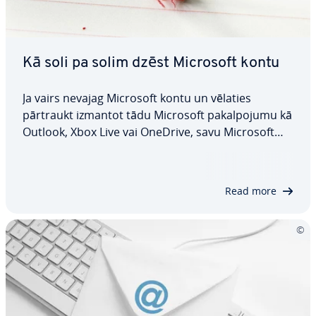
Kā soli pa solim dzēst Microsoft kontu
Ja vairs nevajag Microsoft kontu un vēlaties
pārtraukt izmantot tādu Microsoft pa­kal­po­ju­mu kā
Outlook, Xbox Live vai OneDrive, savu Microsoft
kontu varat dzēst dažos vien­kār­šos soļos bez sa­
rež­ģī­ju­miem. Mūsu ceļvedī ir iz­skaid­rots, kā dzēst
Microsoft kontu, iz­man­to­jot pārlūku, un…
Read more