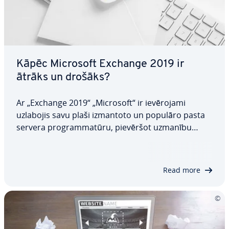
Kāpēc Microsoft Exchange 2019 ir
ātrāks un drošāks?
Ar „Exchange 2019“ „Microsoft“ ir ie­vē­ro­ja­mi
uzlabojis savu plaši izmantoto un populāro pasta
servera prog­ram­ma­tū­ru, pievēršot uzmanību
lielākai drošībai, uzlabotai uz­ti­ca­mī­bai un daudz
labākai kopējai veikt­spē­jai. Tajā pašā laikā viena no
ie­priek­šē­jo versiju gal­ve­na­jām funkcijām…
Read more