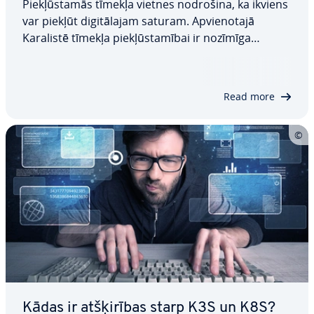
Pie­kļūs­ta­mās tīmekļa vietnes nodrošina, ka ikviens
var piekļūt di­gi­tā­la­jam saturam. Ap­vie­no­ta­jā
Karalistē tīmekļa pie­kļūs­ta­mī­bai ir nozīmīga
juridiska nozīme saskaņā ar 2010. gada Likumu par
vien­lī­dzī­bu un 2018. gada No­tei­ku­miem par
publiskā sektora iestāžu (tīmekļa vietņu un…
Read more
Kādas ir at­šķi­rī­bas starp K3S un K8S?