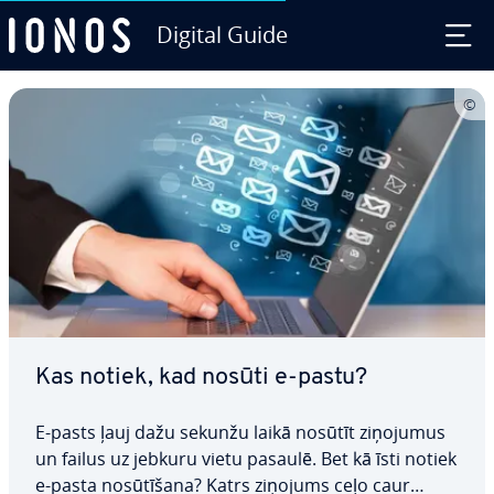
Digital Guide
Skip to Main Content
Kas notiek, kad nosūti e-pastu?
E-pasts ļauj dažu sekunžu laikā nosūtīt ziņojumus
un failus uz jebkuru vietu pasaulē. Bet kā īsti notiek
e-pasta no­sū­tī­ša­na? Katrs ziņojums ceļo caur