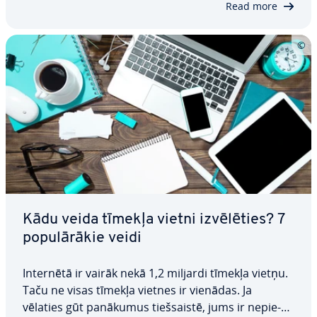
Read more
Kādu veida tīmekļa vietni iz­vē­lē­ties? 7
po­pu­lā­rā­kie veidi
Internētā ir vairāk nekā 1,2 miljardi tīmekļa vietņu.
Taču ne visas tīmekļa vietnes ir vienādas. Ja
vēlaties gūt panākumus tiešsais­tē, jums ir ne­pie­