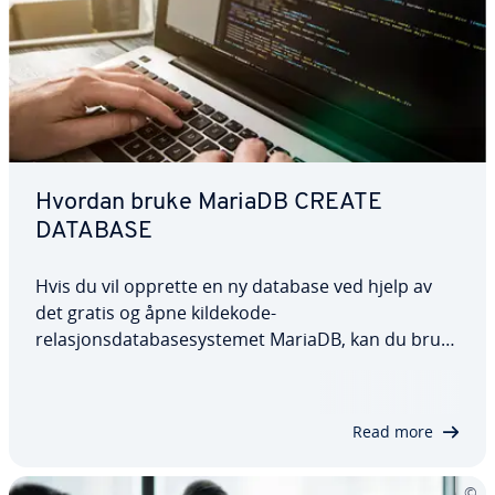
Hvordan bruke MariaDB CREATE
DATABASE
Hvis du vil opprette en ny database ved hjelp av
det gratis og åpne kildekode-
relasjonsdatabasesystemet MariaDB, kan du bruke
kommandoen CREATE DATABASE. Denne
artikkelen gir en detaljert forklaring på hvordan
kommandoen fungerer og utforsker ulike valgfrie
Read more
parametere som kan…