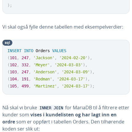
)
;
Vi skal også fylle denne tabellen med eksempelverdier:
sql
INSERT
INTO
 Orders 
VALUES
(
101
,
247
,
'Jackson'
,
'2024-02-20'
)
,
(
102
,
332
,
'Meyer'
,
'2024-03-03'
)
,
(
103
,
247
,
'Anderson'
,
'2024-03-09'
)
,
(
104
,
191
,
'Rodman'
,
'2024-03-17'
)
,
(
105
,
499
,
'Martinez'
,
'2024-03-17'
)
;
Nå skal vi bruke
for MariaDB til å filtrere etter
INNER JOIN
kunder som
vises i kundelisten og har lagt inn en
ordre
som er oppført i tabellen Orders. Den tilhørende
koden ser slik ut: