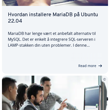
Hvordan installere MariaDB på Ubuntu
22.04
MariaDB har lenge vært et anbefalt alternativ til
MySQL. Det er enkelt å integrere SQL-serveren i
LAMP-stakken din uten problemer. I denne
dedikerte veiledningen forklarer vi hvordan du
installerer MariaDB på Ubuntu 22.04, og deretter
hvordan du konfigurerer den og implementerer…
Read more