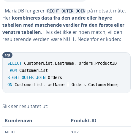
I MariaDB fungerer
på motsatt måte.
RIGHT OUTER JOIN
Her
kombineres data fra den andre eller høyre
tabellen med matchende verdier fra den første eller
venstre tabellen
. Hvis det ikke er noen match, vil den
resulterende verdien være NULL. Nedenfor er koden:
sql
SELECT
 CustomerList
.
LastName
,
 Orders
.
FROM
RIGHT
OUTER
JOIN
ON
 CustomerList
.
LastName 
=
 Orders
.
CustomerName
;
Slik ser resultatet ut:
Kundenavn
Produkt-ID
NULL
247