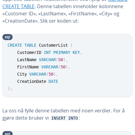
CREATE TABLE
. Denne tabellen inneholder kolonnene
«Customer ID», «LastName», «FirstName», «City» og
«CreationDate». Slik ser koden ut:
sql
CREATE
TABLE
 CustomerList 
(
	CustomerID 
INT
PRIMARY
KEY
,
	LastName 
VARCHAR
(
50
)
,
	FirstName 
VARCHAR
(
50
)
,
	City 
VARCHAR
(
50
)
,
	CreationDate 
DATE
)
;
La oss nå fylle denne tabellen med noen verdier. For å
gjøre dette bruker vi
:
INSERT INTO
sql