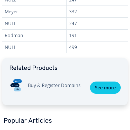
Meyer
332
NULL
247
Rodman
191
NULL
499
Go to Main Menu
Related Products
Buy & Register Domains
See more
Popular Articles