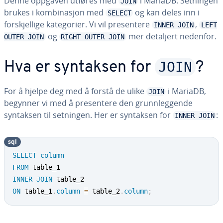
Denne oppgaven utføres med
i MariaDB. Setningen
JOIN
brukes i kombinasjon med
og kan deles inn i
SELECT
forskjellige kategorier. Vi vil presentere
,
INNER JOIN
LEFT
og
mer detaljert nedenfor.
OUTER JOIN
RIGHT OUTER JOIN
JOIN
Hva er syntaksen for
?
For å hjelpe deg med å forstå de ulike
i MariaDB,
JOIN
begynner vi med å presentere den grunnleggende
syntaksen til setningen. Her er syntaksen for
:
INNER JOIN
sql
SELECT
column
FROM
INNER
JOIN
ON
 table_1
.
column
=
 table_2
.
column
;