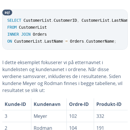
sql
SELECT
 CustomerList
.
CustomerID
,
 CustomerList
.
LastNam
FROM
INNER
JOIN
ON
 CustomerList
.
LastName 
=
 Orders
.
CustomerName
;
I dette eksemplet fokuserer vi på etternavnet i
kundelisten og kundenavnet i ordrene. Når disse
verdiene samsvarer, inkluderes de i resultatene. Siden
kundene Meyer og Rodman finnes i begge tabellene, vil
resultatet se slik ut:
Kunde-ID
Kundenavn
Ordre-ID
Produkt-ID
3
Meyer
102
332
2
Rodman
104
191