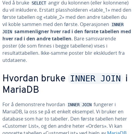
Ved å bruke
angir du kolonnen (eller kolonnene)
SELECT
du vil inkludere. Erstatt plassholderen «table_1» med den
første tabellen og «table_2» med den andre tabellen du
vil koble sammen med den første. Operasjonen
INNER
sammenligner hver rad i den første tabellen med
JOIN
hver rad i den andre tabellen
. Bare samsvarende
poster (de som finnes i begge tabellene) vises i
resultattabellen. Ikke-samme poster blir ekskludert fra
utdataene.
INNER JOIN
Hvordan bruke
i
MariaDB
For å demonstrere hvordan
fungerer i
INNER JOIN
MariaDB, la oss se på et enkelt eksempel. Vi bruker en
database som har to tabeller. Den første tabellen heter
«Customer List», og den andre heter «Orders». Vi kan
opprette tabellen «CustomerList» ved hjelp av
MariaDB