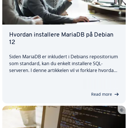
Hvordan installere MariaDB på Debian
12
Siden MariaDB er inkludert i Debians repositorium
som standard, kan du enkelt installere SQL-
serveren. I denne artikkelen vil vi forklare hvordan
du installerer MariaDB på Debian 12, hvordan du
konfigurerer programvaren etterpå, og hvilke
alternativer som er tilgjengelige for å…
Read more