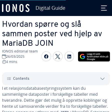
Digital Guide
Skip to Main Content
Hvordan spørre og slå
sammen poster ved hjelp av
MariaDB JOIN
IONOS editorial team
Share on Facebook
Share on Twitter
Share on Linked
26/03/2025
4 mins
Contents
I et relasjonsdatabasestyringssystem kan du
sammenligne dataposter i forskjellige tabeller med
hverandre. Dette gjør det mulig å opprette koblinger og
hente ut samsvarende verdier fra to forskjellige tabeller.