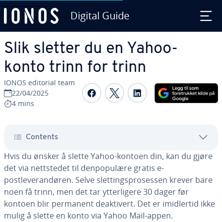
Digital Guide
Skip to Main Content
Slik sletter du en Yahoo-
konto trinn for trinn
IONOS editorial team
Share on Facebook
Share on Twitter
Share on Linked
22/04/2025
4 mins
Contents
Hvis du ønsker å slette Yahoo-kontoen din, kan du gjøre
det via nettstedet til denpopulære gratis e-
postleverandøren. Selve slettingsprosessen krever bare
noen få trinn, men det tar ytterligere 30 dager før
kontoen blir permanent deaktivert. Det er imidlertid ikke
mulig å slette en konto via Yahoo Mail-appen.