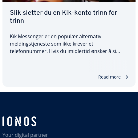
Slik sletter du en Kik-konto trinn for
trinn
Kik Messenger er en populær alternativ
meldingstjeneste som ikke krever et
telefonnummer. Hvis du imidlertid ønsker å si
farvel til Kik Messenger for godt, må du slette Kik-
kontoen din. Dette kan enkelt gjøres via
nettleseren. Vår detaljerte veiledning viser deg
Read more
hvordan du går…
Your digital partner