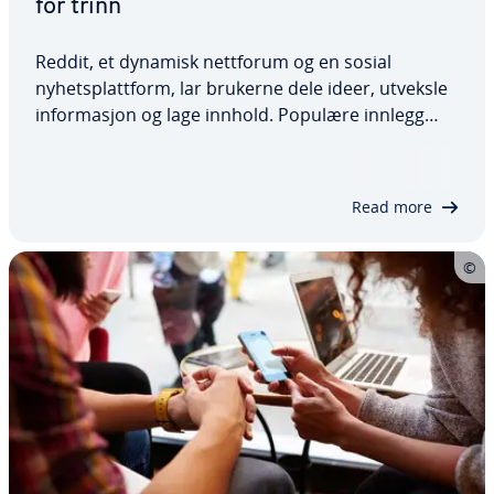
for trinn
Reddit, et dynamisk nettforum og en sosial
nyhetsplattform, lar brukerne dele ideer, utveksle
informasjon og lage innhold. Populære innlegg
belønnes med oppstemmer, på samme måte som
«Likes» på andre plattformer. Hvis du har bestemt
deg for å slutte å bruke Reddit, trenger du…
Read more