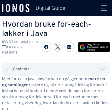
Digital Guide
Skip to Main Content
Hvordan bruke for-each-
løkker i Java
IONOS editorial team
Share on Facebook
Share on Twitter
Share on Linked
03/11/2023
3 mins
Contents
Med for-each Java-sløyfen kan du gå gjennom
matriser
og samlinger
raskere og sikrere, unngå feil og forbedre
lesbarheten til koden. I denne veiledningen forklarer vi
strukturen og fordelene ved for-each-metoden mer
detaljert og viser deg hvordan du bruker sløyfen i koden
din.