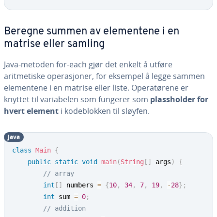
Beregne summen av elementene i en
matrise eller samling
Java-metoden for-each gjør det enkelt å utføre
aritmetiske operasjoner, for eksempel å legge sammen
elementene i en matrise eller liste. Operatørene er
knyttet til variabelen som fungerer som
plassholder for
hvert element
i kodeblokken til sløyfen.
Java
class
Main
{
public
static
void
main
(
String
[
]
 args
)
{
// array
int
[
]
 numbers 
=
{
10
,
34
,
7
,
19
,
-
28
}
;
int
 sum 
=
0
;
// addition