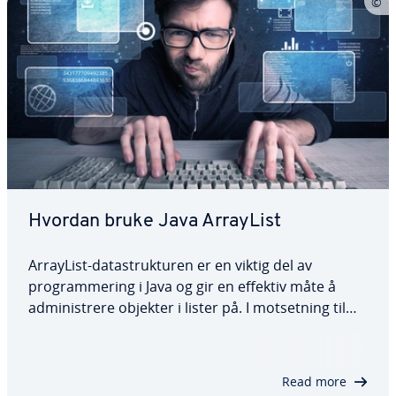
Hvordan bruke Java ArrayList
ArrayList-datastrukturen er en viktig del av
programmering i Java og gir en effektiv måte å
administrere objekter i lister på. I motsetning til
matriser kan Java ArrayList endre størrelse
dynamisk og har funksjoner for å legge til, fjerne,
sortere og søke etter elementer. I denne…
Read more