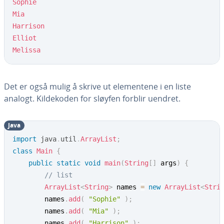
Sophie
Mia
Harrison
Elliot
Melissa
Det er også mulig å skrive ut elementene i en liste
analogt. Kildekoden for sløyfen forblir uendret.
Java
import
java
.
util
.
ArrayList
;
class
Main
{
public
static
void
main
(
String
[
]
 args
)
{
// list
ArrayList
<
String
>
 names 
=
new
ArrayList
<
Stri
        names
.
add
(
"Sophie"
)
;
        names
.
add
(
"Mia"
)
;
        names
.
add
(
"Harrison"
)
;