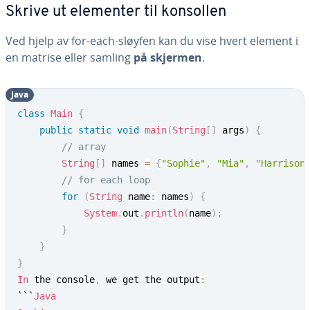
Skrive ut elementer til konsollen
Ved hjelp av for-each-sløyfen kan du vise hvert element i
en matrise eller samling
på skjermen
.
Java
class
Main
{
public
static
void
main
(
String
[
]
 args
)
{
// array
String
[
]
 names 
=
{
"Sophie"
,
"Mia"
,
"Harrison
// for each loop
for
(
String
 name
:
 names
)
{
System
.
out
.
println
(
name
)
;
}
}
}
In
 the console
,
 we get the output
:
```
Java