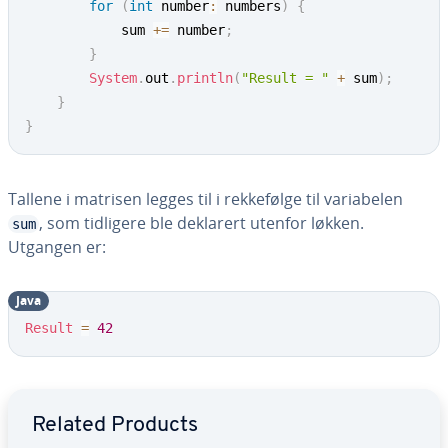
for
(
int
 number
:
 numbers
)
{
            sum 
+=
 number
;
}
System
.
out
.
println
(
"Result = "
+
 sum
)
;
}
}
Tallene i matrisen legges til i rekkefølge til variabelen
, som tidligere ble deklarert utenfor løkken.
sum
Utgangen er:
Java
Result
=
42
Go to Main Menu
Related Products