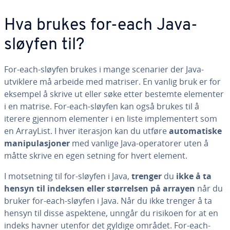
Hva brukes for-each Java-
sløyfen til?
For-each-sløyfen brukes i mange scenarier der Java-
utviklere må arbeide med matriser. En vanlig bruk er for
eksempel å skrive ut eller søke etter bestemte elementer
i en matrise. For-each-sløyfen kan også brukes til å
iterere gjennom elementer i en liste implementert som
en ArrayList. I hver iterasjon kan du utføre
automatiske
manipulasjoner
med vanlige Java-operatorer uten å
måtte skrive en egen setning for hvert element.
I motsetning til for-sløyfen i Java,
trenger
du
ikke å ta
hensyn til indeksen eller størrelsen på arrayen
når du
bruker for-each-sløyfen i Java. Når du ikke trenger å ta
hensyn til disse aspektene, unngår du risikoen for at en
indeks havner utenfor det gyldige området. For-each-