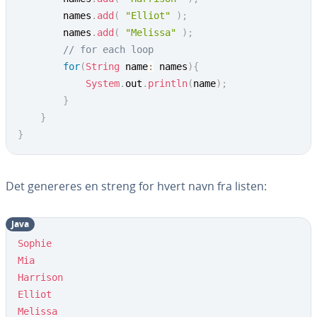
        names
.
add
(
"Elliot"
)
;
        names
.
add
(
"Melissa"
)
;
// for each loop
for
(
String
 name
:
 names
)
{
System
.
out
.
println
(
name
)
;
}
}
}
Det genereres en streng for hvert navn fra listen:
Java
Sophie
Mia
Harrison
Elliot
Melissa