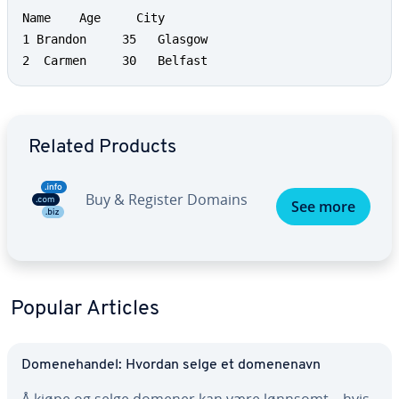
Name  	Age     City

1 Brandon     35   Glasgow

2  Carmen     30   Belfast
Go to Main Menu
Related Products
Buy & Register Domains
See more
Popular Articles
Domenehandel: Hvordan selge et domenenavn