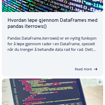
Hvordan løpe gjennom DataFrames med
pandas iterrows()
Pandas DataFrame.iterrows() er en nyttig funksjon
for å løpe gjennom rader i en DataFrame, spesielt
når du trenger å behandle data rad for rad. Dette
er spesielt nyttig for beregninger eller betinget
logikk. I denne artikkelen vil vi gå gjennom
syntaksen til panda iterrows() og…
Read more