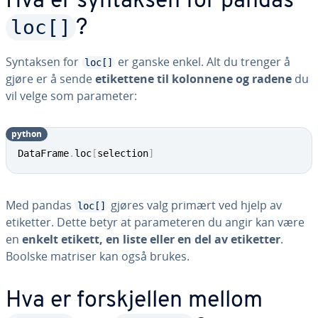
Hva er syntaksen for pandas
loc[]
?
Syntaksen for
er ganske enkel. Alt du trenger å
loc[]
gjøre er å sende
etikettene til kolonnene og radene
du
vil velge som parameter:
python
DataFrame
.
loc
[
selection
]
Med pandas
gjøres valg primært ved hjelp av
loc[]
etiketter. Dette betyr at parameteren du angir kan være
en
enkelt etikett, en liste eller en del av etiketter
.
Boolske matriser kan også brukes.
Hva er forskjellen mellom