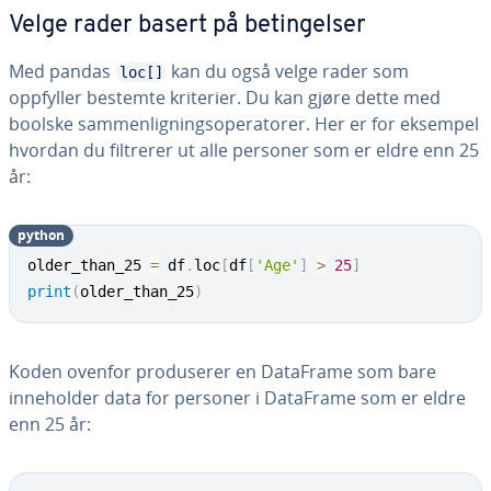
Velge rader basert på betingelser
Med pandas
kan du også velge rader som
loc[]
oppfyller bestemte kriterier. Du kan gjøre dette med
boolske sammenligningsoperatorer. Her er for eksempel
hvordan du filtrerer ut alle personer som er eldre enn 25
år:
python
older_than_25 
=
 df
.
loc
[
df
[
'Age'
]
>
25
]
print
(
older_than_25
)
Koden ovenfor produserer en DataFrame som bare
inneholder data for personer i DataFrame som er eldre
enn 25 år: