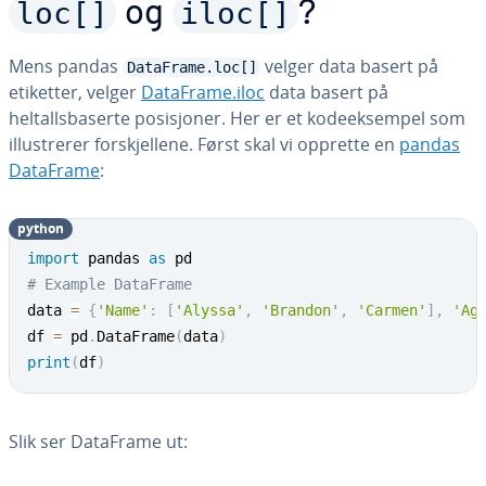
loc[]
iloc[]
og
?
Mens pandas
velger data basert på
DataFrame.loc[]
etiketter, velger
DataFrame.iloc
data basert på
heltallsbaserte posisjoner. Her er et kodeeksempel som
illustrerer forskjellene. Først skal vi opprette en
pandas
DataFrame
:
python
import
 pandas 
as
# Example DataFrame
data 
=
{
'Name'
:
[
'Alyssa'
,
'Brandon'
,
'Carmen'
]
,
'Ag
df 
=
 pd
.
DataFrame
(
data
)
print
(
df
)
Slik ser DataFrame ut: