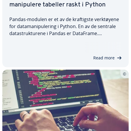
manipulere tabeller raskt i Python
Pandas-modulen er et av de kraftigste verktøyene
for datamanipulering i Python. En av de sentrale
datastrukturene i Pandas er DataFrame.
DataFrames kan brukes til å manipulere
todimensjonale, strukturerte data på en effektiv
måte. Vi forklarer strukturen i datastrukturen
Read more
samt…