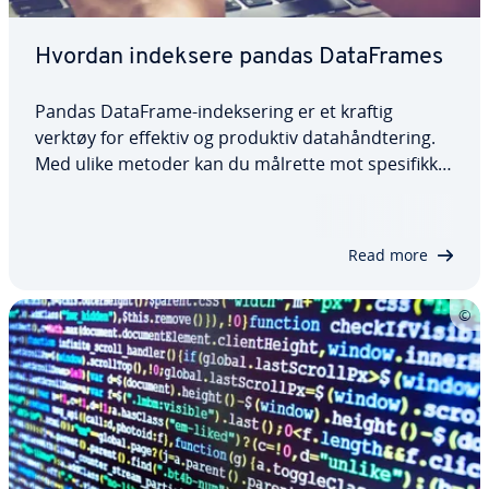
Hvordan indeksere pandas DataFrames
Pandas DataFrame-indeksering er et kraftig
verktøy for effektiv og produktiv datahåndtering.
Med ulike metoder kan du målrette mot spesifikke
data og delmengder av DataFrame. I denne
artikkelen skal vi se nærmere på hva pandas
DataFrame-indeksen er, hvordan du får tilgang til…
Read more