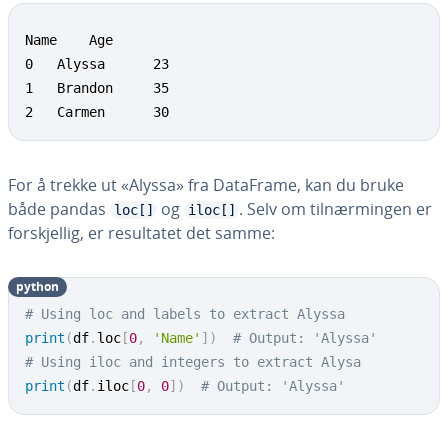
Name    Age

0   Alyssa     	23

1 	Brandon     35

2  	Carmen     	30
For å trekke ut «Alyssa» fra DataFrame, kan du bruke
både pandas
og
. Selv om tilnærmingen er
loc[]
iloc[]
forskjellig, er resultatet det samme:
python
# Using loc and labels to extract Alyssa
print
(
df
.
loc
[
0
,
'Name'
]
)
# Output: 'Alyssa'
# Using iloc and integers to extract Alysa
print
(
df
.
iloc
[
0
,
0
]
)
# Output: 'Alyssa'