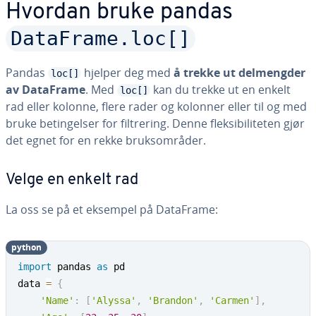
Hvordan bruke pandas
DataFrame.loc[]
Pandas
hjelper deg med
å trekke ut delmengder
loc[]
av DataFrame
. Med
kan du trekke ut en enkelt
loc[]
rad eller kolonne, flere rader og kolonner eller til og med
bruke betingelser for filtrering. Denne fleksibiliteten gjør
det egnet for en rekke bruksområder.
Velge en enkelt rad
La oss se på et eksempel på DataFrame:
python
import
 pandas 
as
 pd

data 
=
{
'Name'
:
[
'Alyssa'
,
'Brandon'
,
'Carmen'
]
,