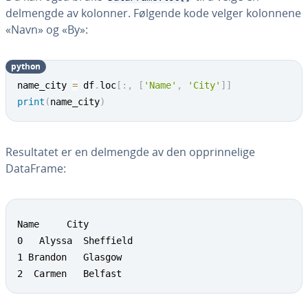
delmengde av kolonner. Følgende kode velger kolonnene
«Navn» og «By»:
python
name_city 
=
 df
.
loc
[
:
,
[
'Name'
,
'City'
]
]
print
(
name_city
)
Resultatet er en delmengde av den opprinnelige
DataFrame:
Name     City

0   Alyssa  Sheffield

1 Brandon   Glasgow

2  Carmen   Belfast