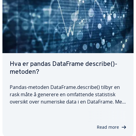
Hva er pandas DataFrame describe()-
metoden?
Pandas-metoden DataFrame.describe() tilbyr en
rask måte å generere en omfattende statistisk
oversikt over numeriske data i en DataFrame. Med
muligheten til å justere persentiler og spesifisere
datatyper, er den svært fleksibel og egnet for en
lang rekke analyser. I denne…
Read more