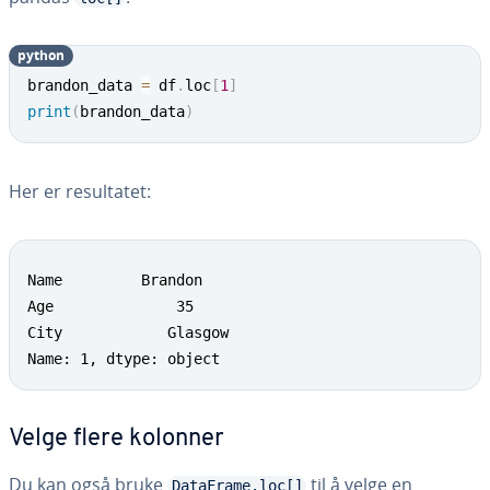
python
brandon_data 
=
 df
.
loc
[
1
]
print
(
brandon_data
)
Her er resultatet:
Name         Brandon

Age              35

City        	Glasgow

Name: 1, dtype: object
Velge flere kolonner
Du kan også bruke
til å velge en
DataFrame.loc[]