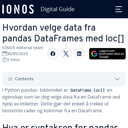
Digital Guide
Skip to Main Content
Hvordan velge data fra
pandas DataFrames med loc[]
IONOS editorial team
Share on Facebook
Share on Twitter
Share on Linked
30/05/2025
3 mins
Contents
I Python pandas- biblioteket er
en
DataFrame.loc[]
egenskap som lar deg velge data fra en DataFrame ved
hjelp av etiketter. Dette gjør det enkelt å trekke ut
bestemte rader og kolonner fra en DataFrame.