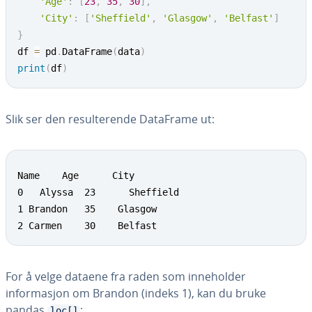
'Age'
:
[
23
,
35
,
30
]
,
'City'
:
[
'Sheffield'
,
'Glasgow'
,
'Belfast'
]
}
df 
=
 pd
.
DataFrame
(
data
)
print
(
df
)
Slik ser den resulterende DataFrame ut:
Name  	Age      City

0   Alyssa  23	 	Sheffield

1 Brandon  	35    Glasgow

2 Carmen    30    Belfast
For å velge dataene fra raden som inneholder
informasjon om Brandon (indeks 1), kan du bruke
pandas
:
loc[]