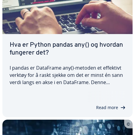
Hva er Python pandas any() og hvordan
fungerer det?
I pandas er DataFrame any()-metoden et effektivt
verktøy for å raskt sjekke om det er minst én sann
verdi langs en akse i en DataFrame. Denne
metoden er spesielt nyttig for dataanalyse og
validering. I denne artikkelen viser vi deg hva
syntaksen for denne funksjonen er, hvordan…
Read more