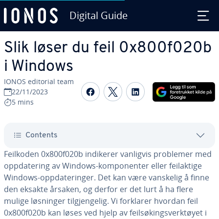
Digital Guide
Skip to Main Content
Slik løser du feil 0x800f020b
i Windows
IONOS editorial team
Share on Facebook
Share on Twitter
Share on Linked
22/11/2023
5 mins
Contents
Feilkoden 0x800f020b indikerer vanligvis problemer med
oppdatering av Windows-komponenter eller feilaktige
Windows-oppdateringer. Det kan være vanskelig å finne
den eksakte årsaken, og derfor er det lurt å ha flere
mulige løsninger tilgjengelig. Vi forklarer hvordan feil
0x800f020b kan løses ved hjelp av feilsøkingsverktøyet i