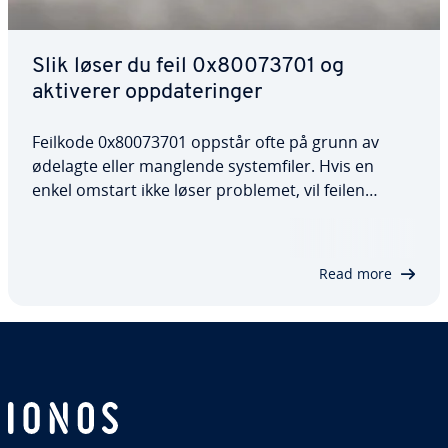
Slik løser du feil 0x80073701 og
aktiverer oppdateringer
Feilkode 0x80073701 oppstår ofte på grunn av
ødelagte eller manglende systemfiler. Hvis en
enkel omstart ikke løser problemet, vil feilen
sannsynligvis oppstå igjen og hindre
oppdateringer. Denne artikkelen gir en nærmere
forklaring på løsningene du kan bruke for å løse
Read more
feil…