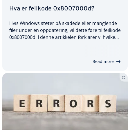
Hva er feilkode 0x8007000d?
Hvis Windows støter på skadede eller manglende
filer under en oppdatering, vil dette føre til feilkode
0x8007000d. I denne artikkelen forklarer vi hvilke
muligheter du har for å løse feil 0x8007000d. Disse
spenner fra å bruke Windows-feilsøkingsverktøyet
til å deaktivere…
Read more