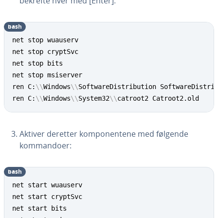
bekrefte hver med [Enter]:
bash
Copy
net stop wuauserv

net stop cryptSvc

net stop bits

net stop msiserver

ren C:
\
\
Windows
\
\
SoftwareDistribution SoftwareDistrib
ren C:
\
\
Windows
\
\
System32
\
\
catroot2 Catroot2.old
Aktiver deretter komponentene med følgende
kommandoer:
bash
Copy
net start wuauserv

net start cryptSvc

net start bits
