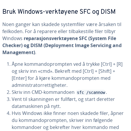
Bruk Windows-verktøyene SFC og DISM
Noen ganger kan skadede systemfiler være årsaken til
feilkoden. For å reparere eller tilbakestille filer tilbyr
Windows
reparasjonsverktøyene SFC (System File
Checker) og DISM (Deployment Image Servicing and
Management)
.
Åpne kommandoprompten ved å trykke [Ctrl] + [R]
og skriv inn «cmd». Bekreft med [Ctrl] + [Shift] +
[Enter] for å kjøre kommandoprompten med
administratorrettigheter.
Skriv inn CMD-kommandoen
.
sfc /scannow
Vent til skanningen er fullført, og start deretter
datamaskinen på nytt.
Hvis Windows ikke finner noen skadede filer, åpner
du kommandoprompten, skriver inn følgende
kommandoer og bekrefter hver kommando med