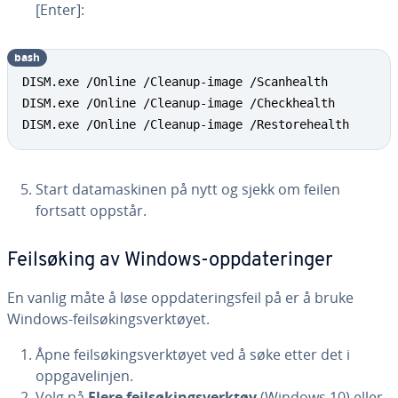
[Enter]:
bash
Copy
DISM.exe /Online /Cleanup-image /Scanhealth

DISM.exe /Online /Cleanup-image /Checkhealth

DISM.exe /Online /Cleanup-image /Restorehealth
Start datamaskinen på nytt og sjekk om feilen
fortsatt oppstår.
Feilsøking av Windows-oppdateringer
En vanlig måte å løse oppdateringsfeil på er å bruke
Windows-feilsøkingsverktøyet.
Åpne feilsøkingsverktøyet ved å søke etter det i
oppgavelinjen.
Velg nå
Flere feilsøkingsverktøy
(Windows 10) eller