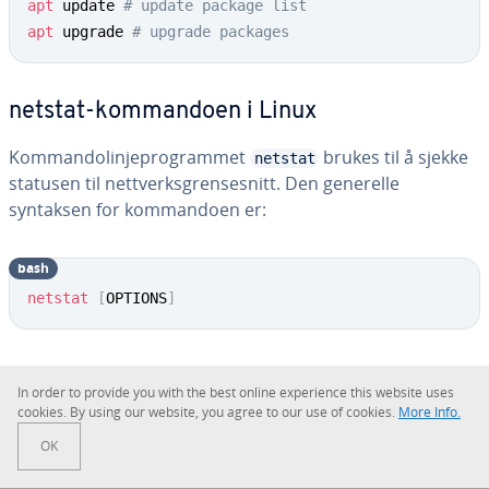
apt
 update 
# update package list
apt
 upgrade 
# upgrade packages
netstat-kommandoen i Linux
Kommandolinjeprogrammet
brukes til å sjekke
netstat
statusen til nettverksgrensesnitt. Den generelle
syntaksen for kommandoen er:
bash
netstat
[
OPTIONS
]
Bruk
uten tilleggsvalg for å vise alle åpne sokler i
netstat
In order to provide you with the best online experience this website uses
terminalen. Du kan også bruke følgende tilleggsvalg for å
cookies. By using our website, you agree to our use of cookies.
More Info.
se rutetabellen (
), grensesnittstatistikk (
), maskerte
-r
-i
OK
tilkoblinger (
) eller nettverksforbindelsesmeldinger (
-M
-
). Les mer i vår introduksjon til netstat.
N