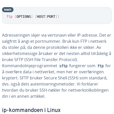
bash
ftp
[
OPTIONS
]
[
HOST
[
PORT
]
]
Adresseringen skjer via vertsnavn eller IP-adresse. Det er
valgfritt å angi et portnummer. Bruk kun FTP i nettverk
du stoler på, da denne protokollen ikke er sikker. Av
sikkerhetsmessige årsaker er det nesten alltid tilrådelig å
bruke SFTP (SSH File Transfer Protocol).
Kommandolinjeprogrammet
fungerer som
for
sftp
ftp
å overføre data i nettverket, men her er overføringen
kryptert. SFTP bruker Secure Shell (SSH) som standard,
dvs. også dets autentiseringsmetoder. Vi forklarer
hvordan du bruker SSH-nøkler for nettverkstilkoblingen
din i en annen artikkel.
ip-kommandoen i Linux