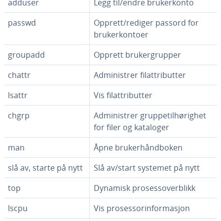
adduser
Legg til/endre brukerkonto
passwd
Opprett/rediger passord for
brukerkontoer
groupadd
Opprett brukergrupper
chattr
Administrer filattributter
lsattr
Vis filattributter
chgrp
Administrer gruppetilhørighet
for filer og kataloger
man
Åpne brukerhåndboken
slå av, starte på nytt
Slå av/start systemet på nytt
top
Dynamisk prosessoverblikk
lscpu
Vis prosessorinformasjon