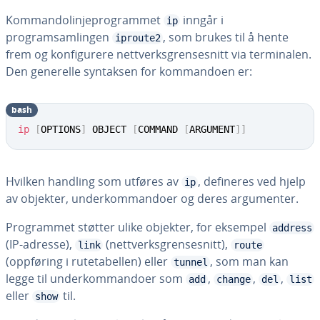
Kommandolinjeprogrammet
inngår i
ip
programsamlingen
, som brukes til å hente
iproute2
frem og konfigurere nettverksgrensesnitt via terminalen.
Den generelle syntaksen for kommandoen er:
bash
ip
[
OPTIONS
]
 OBJECT 
[
COMMAND 
[
ARGUMENT
]
]
Hvilken handling som utføres av
, defineres ved hjelp
ip
av objekter, underkommandoer og deres argumenter.
Programmet støtter ulike objekter, for eksempel
address
(IP-adresse),
(nettverksgrensesnitt),
link
route
(oppføring i rutetabellen) eller
, som man kan
tunnel
legge til underkommandoer som
,
,
,
add
change
del
list
eller
til.
show