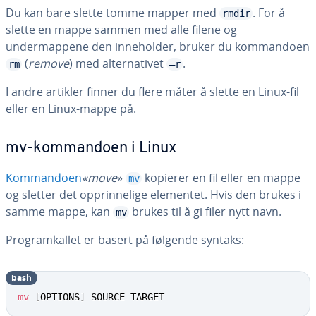
Du kan bare slette tomme mapper med
. For å
rmdir
slette en mappe sammen med alle filene og
undermappene den inneholder, bruker du kommandoen
(
remove
) med alternativet
.
rm
–r
I andre artikler finner du flere måter å slette en Linux-fil
eller en Linux-mappe på.
mv-kommandoen i Linux
Kommandoen
«move
»
kopierer en fil eller en mappe
mv
og sletter det opprinnelige elementet. Hvis den brukes i
samme mappe, kan
brukes til å gi filer nytt navn.
mv
Programkallet er basert på følgende syntaks:
bash
mv
[
OPTIONS
]
 SOURCE TARGET