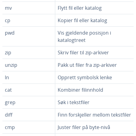
mv
Flytt fil eller katalog
cp
Kopier fil eller katalog
pwd
Vis gjeldende posisjon i
katalogtreet
zip
Skriv filer til zip-arkiver
unzip
Pakk ut filer fra zip-arkiver
ln
Opprett symbolsk lenke
cat
Kombiner filinnhold
grep
Søk i tekstfiler
diff
Finn forskjeller mellom tekstfiler
cmp
Juster filer på byte-nivå