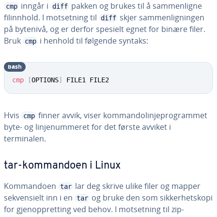
inngår i
pakken og brukes til å sammenligne
cmp
diff
filinnhold. I motsetning til
skjer sammenligningen
diff
på bytenivå, og er derfor spesielt egnet for binære filer.
Bruk
i henhold til følgende syntaks:
cmp
bash
cmp
[
OPTIONS
]
 FILE1 FILE2
Hvis
finner avvik, viser kommandolinjeprogrammet
cmp
byte- og linjenummeret for det første avviket i
terminalen.
tar-kommandoen i Linux
Kommandoen
lar deg skrive ulike filer og mapper
tar
sekvensielt inn i en
og bruke den som sikkerhetskopi
tar
for gjenoppretting ved behov. I motsetning til zip-