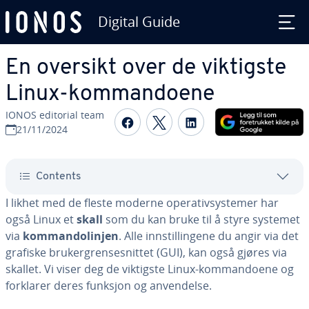
Digital Guide
Skip to Main Content
En oversikt over de viktigste
Linux-kommandoene
IONOS editorial team
Share on Facebook
Share on Twitter
Share on Linked
21/11/2024
Contents
I likhet med de fleste moderne operativsystemer har
også Linux et
skall
som du kan bruke til å styre systemet
via
kommandolinjen
. Alle innstillingene du angir via det
grafiske brukergrensesnittet (GUI), kan også gjøres via
skallet. Vi viser deg de viktigste Linux-kommandoene og
forklarer deres funksjon og anvendelse.