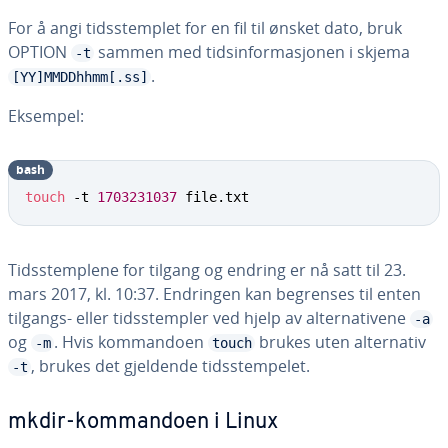
For å angi tidsstemplet for en fil til ønsket dato, bruk
OPTION
sammen med tidsinformasjonen i skjema
-t
.
[YY]MMDDhhmm[.ss]
Eksempel:
bash
touch
 -t 
1703231037
 file.txt
Tidsstemplene for tilgang og endring er nå satt til 23.
mars 2017, kl. 10:37. Endringen kan begrenses til enten
tilgangs- eller tidsstempler ved hjelp av alternativene
-a
og
. Hvis kommandoen
brukes uten alternativ
-m
touch
, brukes det gjeldende tidsstempelet.
-t
mkdir-kommandoen i Linux