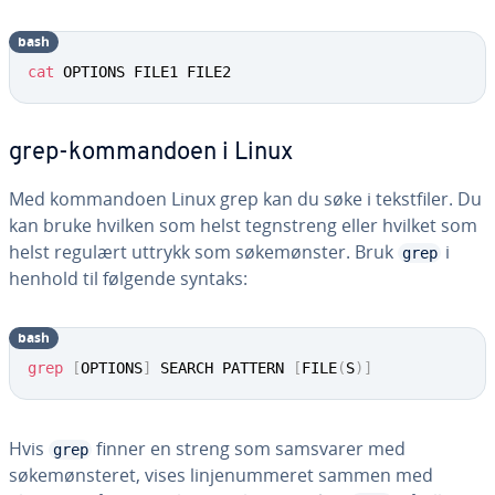
bash
cat
 OPTIONS FILE1 FILE2
grep-kommandoen i Linux
Med kommandoen Linux grep kan du søke i tekstfiler. Du
kan bruke hvilken som helst tegnstreng eller hvilket som
helst regulært uttrykk som søkemønster. Bruk
i
grep
henhold til følgende syntaks:
bash
grep
[
OPTIONS
]
 SEARCH PATTERN 
[
FILE
(
S
)
]
Hvis
finner en streng som samsvarer med
grep
søkemønsteret, vises linjenummeret sammen med