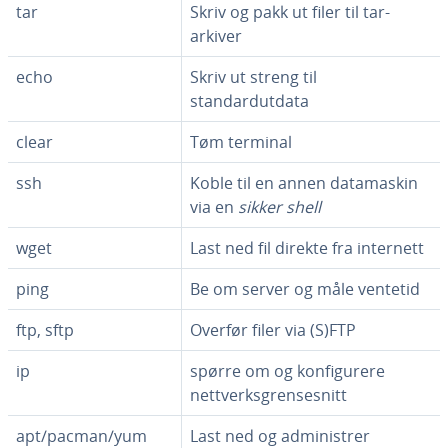
tar
Skriv og pakk ut filer til tar-
arkiver
echo
Skriv ut streng til
standardutdata
clear
Tøm terminal
ssh
Koble til en annen datamaskin
via en
sikker shell
wget
Last ned fil direkte fra internett
ping
Be om server og måle ventetid
ftp, sftp
Overfør filer via (S)FTP
ip
spørre om og konfigurere
nettverksgrensesnitt
apt/pacman/yum
Last ned og administrer