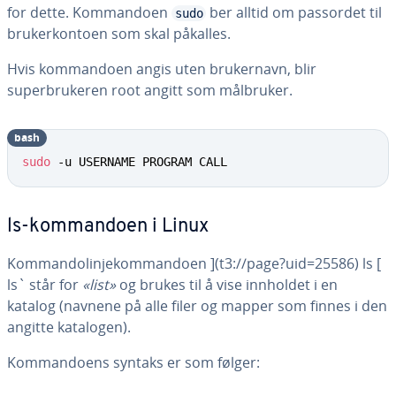
for dette. Kommandoen
ber alltid om passordet til
sudo
brukerkontoen som skal påkalles.
Hvis kommandoen angis uten brukernavn, blir
superbrukeren root angitt som målbruker.
bash
sudo
 -u USERNAME PROGRAM CALL
ls-kommandoen i Linux
Kommandolinjekommandoen ](t3://page?uid=25586) ls [
ls` står for
«list»
og brukes til å vise innholdet i en
katalog (navnene på alle filer og mapper som finnes i den
angitte katalogen).
Kommandoens syntaks er som følger: