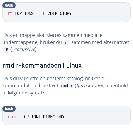
bash
rm
[
OPTIONS
]
 FILE/DIRECTORY
Hvis en mappe skal slettes sammen med alle
undermappene, bruker du
sammen med alternativet
rm
(
–recursive
).
-R
rmdir-kommandoen i Linux
Hvis du vil slette en bestemt katalog, bruker du
kommandolinjedirektivet
(
fjern katalog
) i henhold
rmdir
til følgende syntaks:
bash
rmdir
[
OPTION
]
 DIRECTORY