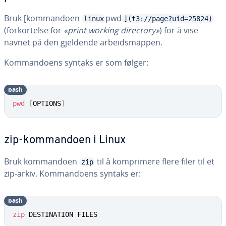
Bruk [kommandoen
pwd
linux
](t3://page?uid=25824)
(forkortelse for
«print working directory»
) for å vise
navnet på den gjeldende arbeidsmappen.
Kommandoens syntaks er som følger:
bash
pwd
[
OPTIONS
]
zip-kommandoen i Linux
Bruk kommandoen
til å komprimere flere filer til et
zip
zip-arkiv. Kommandoens syntaks er:
bash
zip
 DESTINATION FILES