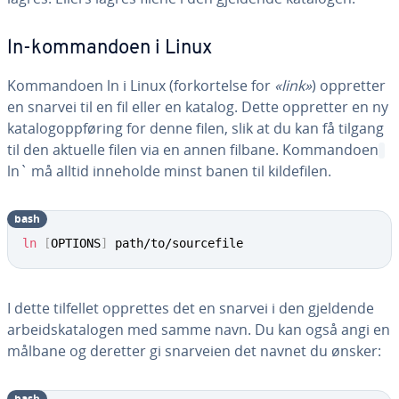
ln-kommandoen i Linux
Kommandoen ln i Linux (forkortelse for
«link»
) oppretter
en snarvei til en fil eller en katalog. Dette oppretter en ny
katalogoppføring for denne filen, slik at du kan få tilgang
til den aktuelle filen via en annen filbane. Kommandoen
ln` må alltid inneholde minst banen til kildefilen.
bash
ln
[
OPTIONS
]
 path/to/sourcefile
I dette tilfellet opprettes det en snarvei i den gjeldende
arbeidskatalogen med samme navn. Du kan også angi en
målbane og deretter gi snarveien det navnet du ønsker:
bash