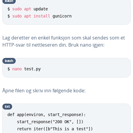
bash
$ 
sudo
apt
 update

$ 
sudo
apt
install
 gunicorn
Lag deretter en enkel funksjon som skal sendes som et
HTTP-svar til nettleseren din. Bruk nano igjen:
bash
$ 
nano
 test.py
Åpne filen og skriv inn følgende kode:
txt
def app(environ, start_response):

	start_response("200 OK", [])

	return iter([b"This is a test"])