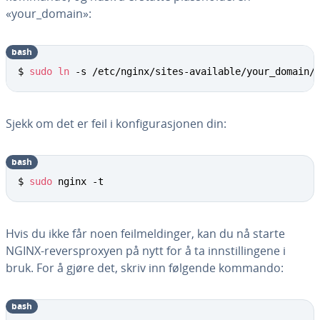
«your_domain»:
bash
$ 
sudo
ln
 -s /etc/nginx/sites-available/your_domain/
Sjekk om det er feil i konfigurasjonen din:
bash
$ 
sudo
 nginx -t
Hvis du ikke får noen feilmeldinger, kan du nå starte
NGINX-reversproxyen på nytt for å ta innstillingene i
bruk. For å gjøre det, skriv inn følgende kommando:
bash