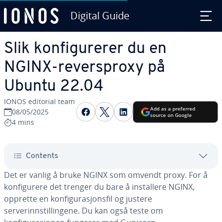
Digital Guide
Skip to Main Content
Slik konfigurerer du en
NGINX-reversproxy på
Ubuntu 22.04
IONOS editorial team
Share on Facebook
Share on Twitter
Share on LinkedIn
Add as a preferred
08/05/2025
source on Google
4 mins
Contents
Det er vanlig å bruke NGINX som omvendt proxy. For å
konfigurere det trenger du bare å installere NGINX,
opprette en konfigurasjonsfil og justere
serverinnstillingene. Du kan også teste om