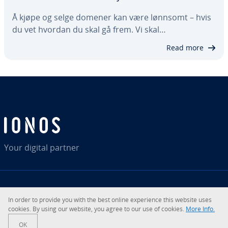
Å kjøpe og selge domener kan være lønnsomt – hvis
du vet hvordan du skal gå frem. Vi skal…
Read more
Your digital partner
RSS
LinkedIn
tiktok
Instagram
Facebook
YouTube
In order to provide you with the best online experience this website uses
cookies. By using our website, you agree to our use of cookies.
More Info.
© 2026
IONOS SE
OK