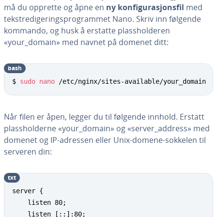
må du opprette og åpne en
ny konfigurasjonsfil
med
tekstredigeringsprogrammet Nano. Skriv inn følgende
kommando, og husk å erstatte plassholderen
«your_domain» med navnet på domenet ditt:
bash
$ 
sudo
nano
 /etc/nginx/sites-available/your_domain
Når filen er åpen, legger du til følgende innhold. Erstatt
plassholderne «your_domain» og «server_address» med
domenet og IP-adressen eller Unix-domene-sokkelen til
serveren din:
txt
server {

    listen 80;

    listen [::]:80;
