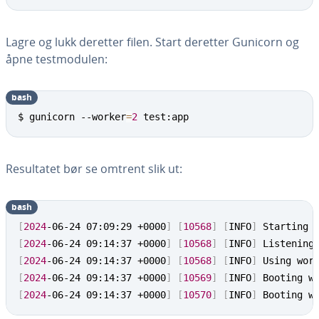
Lagre og lukk deretter filen. Start deretter Gunicorn og
åpne testmodulen:
bash
$ gunicorn --worker
=
2
 test:app
Resultatet bør se omtrent slik ut:
bash
[
2024
-06-24 07:09:29 +0000
]
[
10568
]
[
INFO
]
 Starting 
[
2024
-06-24 09:14:37 +0000
]
[
10568
]
[
INFO
]
 Listening
[
2024
-06-24 09:14:37 +0000
]
[
10568
]
[
INFO
]
 Using wor
[
2024
-06-24 09:14:37 +0000
]
[
10569
]
[
INFO
]
 Booting w
[
2024
-06-24 09:14:37 +0000
]
[
10570
]
[
INFO
]
 Booting w