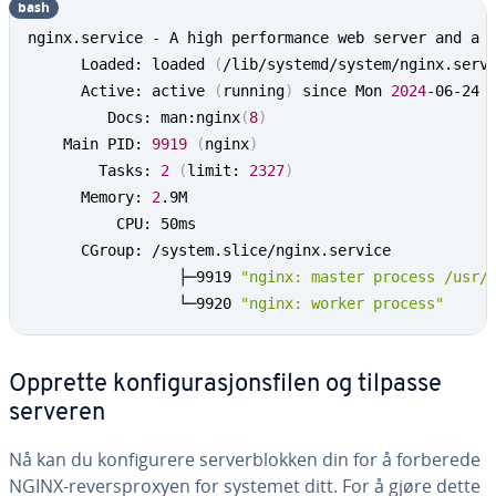
bash
nginx.service - A high performance web server and a r
      Loaded: loaded 
(
/lib/systemd/system/nginx.serv
      Active: active 
(
running
)
 since Mon 
2024
-06-24 
         Docs: man:nginx
(
8
)
    Main PID: 
9919
(
nginx
)
        Tasks: 
2
(
limit: 
2327
)
      Memory: 
2
.9M

          CPU: 50ms

      CGroup: /system.slice/nginx.service

                 ├─9919 
"nginx: master process /usr/
                 └─9920 
"nginx: worker process"
Opprette konfigurasjonsfilen og tilpasse
serveren
Nå kan du konfigurere serverblokken din for å forberede
NGINX-reversproxyen for systemet ditt. For å gjøre dette