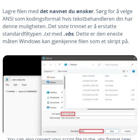
Lagre filen med
det navnet du ønsker
. Sørg for å velge
ANSI som kodingsformat hvis tekstbehandleren din har
denne muligheten. Det siste trinnet er å erstatte
standardfiltypen
.txt
med
.vbs
. Dette er den eneste
måten Windows kan gjenkjenne filen som et skript på.
You can also convert your script file to the .vbs format later