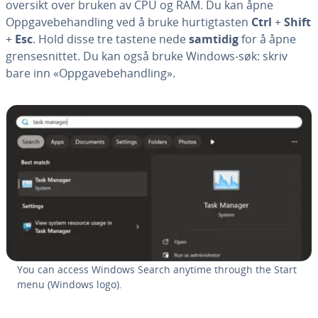
oversikt over bruken av CPU og RAM. Du kan åpne
Oppgavebehandling ved å bruke hurtigtasten
Ctrl
+
Shift
+
Esc
. Hold disse tre tastene nede
samtidig
for å åpne
grensesnittet. Du kan også bruke Windows-søk: skriv
bare inn «Oppgavebehandling».
You can access Windows Search anytime through the Start
menu (Windows logo).