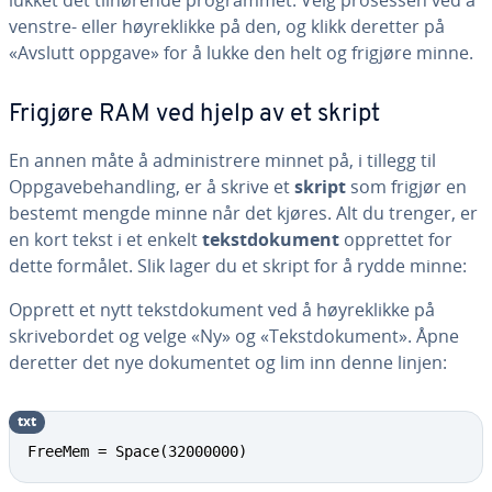
lukket det tilhørende programmet. Velg prosessen ved å
venstre- eller høyreklikke på den, og klikk deretter på
«Avslutt oppgave» for å lukke den helt og frigjøre minne.
Frigjøre RAM ved hjelp av et skript
En annen måte å administrere minnet på, i tillegg til
Oppgavebehandling, er å skrive et
skript
som frigjør en
bestemt mengde minne når det kjøres. Alt du trenger, er
en kort tekst i et enkelt
tekstdokument
opprettet for
dette formålet. Slik lager du et skript for å rydde minne:
Opprett et nytt tekstdokument ved å høyreklikke på
skrivebordet og velge «Ny» og «Tekstdokument». Åpne
deretter det nye dokumentet og lim inn denne linjen:
txt
FreeMem = Space(32000000)