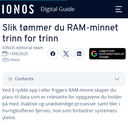
Digital Guide
Skip to Main Content
Slik tømmer du RAM-minnet
trinn for trinn
IONOS editorial team
Share on Facebook
Share on Twitter
Share on Linked
11/09/2025
5 mins
Contents
Ved å rydde opp i eller frigjøre RAM-minne skaper du
plass til data som er relevante for oppgavene du holder
på med. Inaktive og unødvendige prosesser samt filer i
hurtigbufferen fjernes, noe som forbedrer systemets
ytelse.