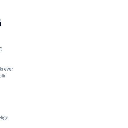
å
g
krever
lir
lige