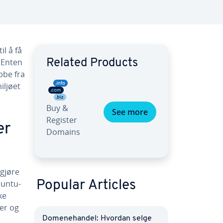
l å få
. Enten
Related Products
bbe fra
iljøet
Buy &
See more
Register
er
Domains
 gjøre
buntu-
Popular Articles
ke
er og
Domenehandel: Hvordan selge