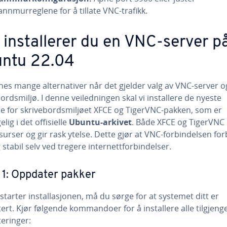
annmurreglene for å tillate VNC-trafikk.
k installerer du en VNC-server p
ntu 22.04
nes mange alternativer når det gjelder valg av VNC-server o
ordsmiljø. I denne veiledningen skal vi installere de nyeste
e for skrivebordsmiljøet XFCE og TigerVNC-pakken, som er
elig i det offisielle
Ubuntu-arkivet
. Både XFCE og TigerVNC 
ssurser og gir rask ytelse. Dette gjør at VNC-forbindelsen forb
 stabil selv ved tregere internettforbindelser.
 1: Oppdater pakker
starter installasjonen, må du sørge for at systemet ditt er
rt. Kjør følgende kommandoer for å installere alle tilgjenge
eringer: