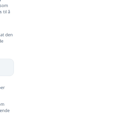
 som
til å
n
 at den
de
oer
som
lgende