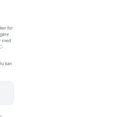
ker for
gjøre
ker med
C-
Du kan
y