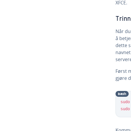
XFCE.
Trinn
Når du 
å betj
dette
navnet
server
Først 
gjøre 
bash
sudo
sudo
Komm