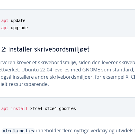
apt
apt
 upgrade
 2: Installer skrivebordsmiljøet
rveren krever et skrivebordsmiljø, siden den leverer skrive
ettverket. Ubuntu 22.04 leveres med GNOME som standard
 også installere andre skrivebordsmiljøer, for eksempel XFC
sielt ressurssparende.
apt
install
 xfce4 xfce4-goodies
n
inneholder flere nyttige verktøy og utvidels
xfce4-goodies