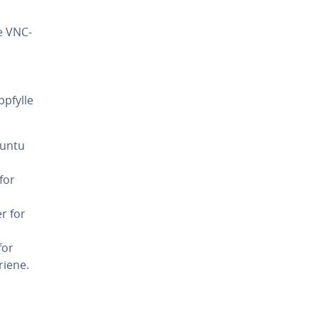
e VNC-
ppfylle
buntu
for
r for
for
riene.