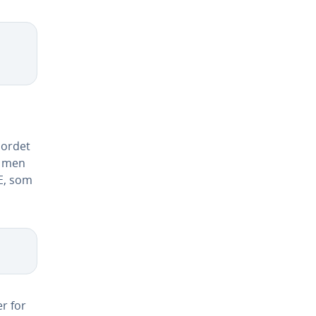
bordet
, men
E, som
er for