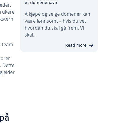
et domenenavn
teder.
brukere
Å kjøpe og selge domener kan
kstern
være lønnsomt – hvis du vet
hvordan du skal gå frem. Vi
skal…
at team
Read more
torer
. Dette
 gjelder
 på