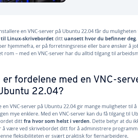
nstallere en VNC-server på Ubuntu 22.04 får du muligheten ti
g
til Linux-skrivebordet
ditt
uansett hvor du befinner deg
er hjemmefra, er på forretningsreise eller bare ønsker å jo
t rom – med en VNC-server har du alltid tilgang til arbeidsm
 er fordelene med en VNC-serv
Ubuntu 22.04?
e en VNC-server på Ubuntu 22.04 gir mange muligheter til å
gen mye enklere. Med en VNC-server kan du få tilgang til U
bordet ditt
fra hvor som helst i verden
. Dette betyr at du ik
r å være ved skrivebordet ditt for å administrere programm
enne fleksibiliteten er svært praktisk for fjernarbeidere,