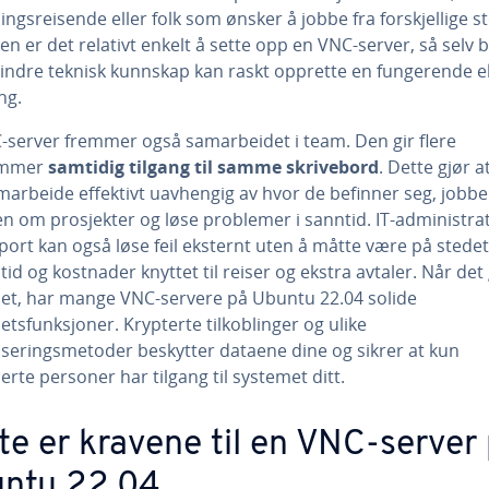
ingsreisende eller folk som ønsker å jobbe fra forskjellige s
n er det relativt enkelt å sette opp en VNC-server, så selv 
ndre teknisk kunnskap kan raskt opprette en fungerende e
ing.
-server fremmer også samarbeidet i team. Den gir flere
emmer
samtidig tilgang til samme skrivebord
. Dette gjør 
marbeide effektivt uavhengig av hvor de befinner seg, jobbe
 om prosjekter og løse problemer i sanntid. IT-administra
ort kan også løse feil eksternt uten å måtte være på stedet
tid og kostnader knyttet til reiser og ekstra avtaler. Når det
het, har mange VNC-servere på Ubuntu 22.04 solide
etsfunksjoner. Krypterte tilkoblinger og ulike
iseringsmetoder beskytter dataene dine og sikrer at kun
erte personer har tilgang til systemet ditt.
te er kravene til en VNC-server
ntu 22.04