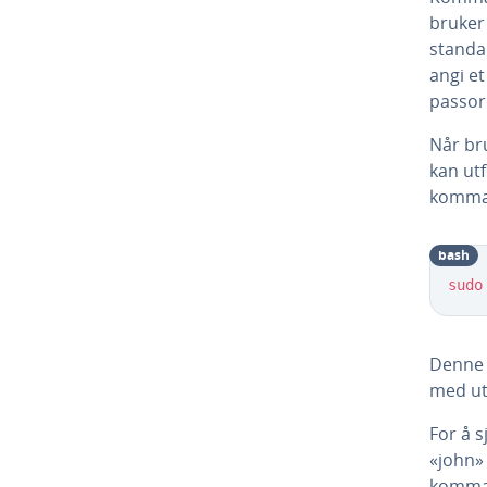
bruker
standar
angi et
passor
Når bru
kan ut
komma
bash
sudo
Denne 
med ut
For å s
«john» 
komma