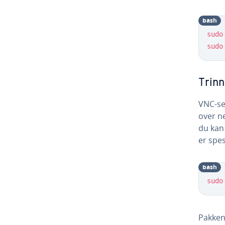
bash
sudo
sudo
Trinn
VNC-se
over n
du kan
er spe
bash
sudo
Pakke