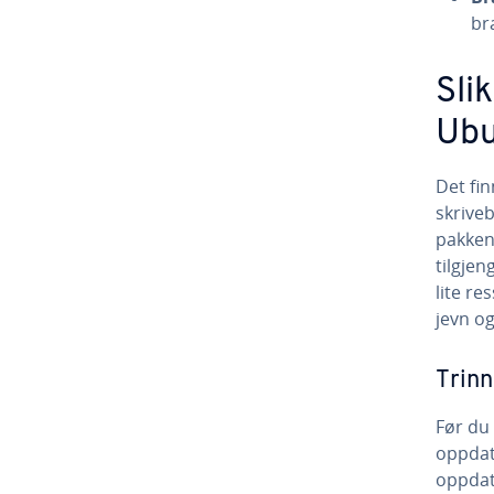
br
Sli
Ubu
Det fin
skriveb
pakken
tilgjeng
lite re
jevn og
Trinn
Før du 
oppdate
oppdat