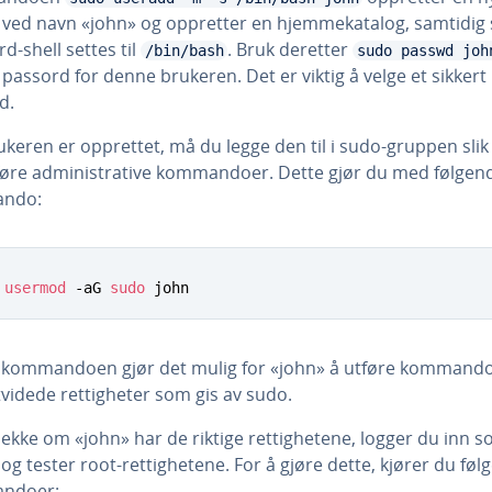
 ved navn «john» og oppretter en hjemmekatalog, samtidig
d-shell settes til
. Bruk deretter
/bin/bash
sudo passwd joh
 passord for denne brukeren. Det er viktig å velge et sikkert
d.
keren er opprettet, må du legge den til i sudo-gruppen slik
føre administrative kommandoer. Dette gjør du med følgen
ndo:
usermod
 -aG 
sudo
 john
kommandoen gjør det mulig for «john» å utføre kommand
videde rettigheter som gis av sudo.
jekke om «john» har de riktige rettighetene, logger du inn 
og tester root-rettighetene. For å gjøre dette, kjører du fø
ndoer: