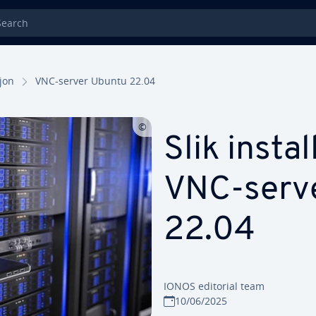
rch
jon
VNC-server Ubuntu 22.04
Slik insta
VNC-serv
22.04
IONOS editorial team
10/06/2025