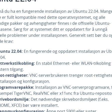
må du ha en fungerende installasjon av Ubuntu 22.04. Mang
 er fullt kompatible med dette operativsystemet, og alle
dige pakker og avhengigheter finnes i de offisielle Ubuntu-
asene. Sørg for at systemet ditt er oppdatert for å unngå
elle problemer under installasjonen. Generelt sett bør du o
e krav:
untu 22.04:
En fungerende og oppdatert installasjon av U
.04.
ttverkstilkobling:
En stabil Ethernet- eller WLAN-tilkobling 
stern tilgang.
ot-rettigheter:
VNC-serverbrukeren trenger root-rettighete
stallasjon og konfigurasjon.
ogramvarepakke:
Installasjon av VNC-serverprogramvare, 
sempel TigerVNC, RealVNC eller x11vnc fra Ubuntu-reposito
rivebordsmiljø:
Det nødvendige skrivebordsmiljøet (f.eks.
OME, XFCE) bør være installert.
annmurkonfigurasjon:
Åpne port 5900 eller juster