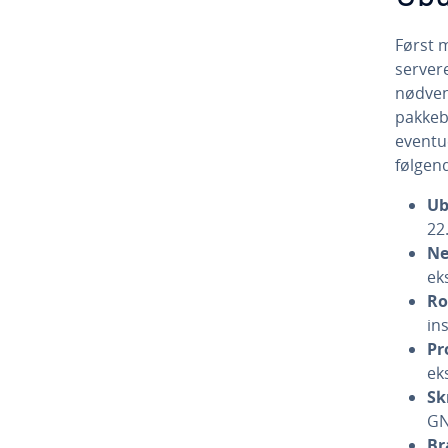
Først 
servere
nødven
pakkeb
eventu
følgend
Ub
22
Ne
ek
Ro
in
Pr
ek
Sk
GN
Br