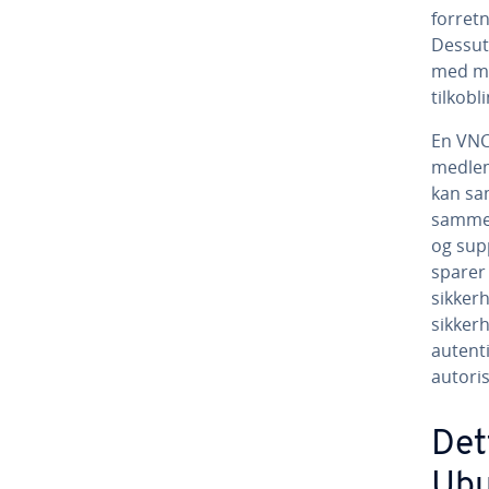
forretn
Dessute
med mi
tilkobl
En VNC
medl
kan sa
sammen
og supp
sparer 
sikker
sikkerh
autent
autoris
Det
Ubu