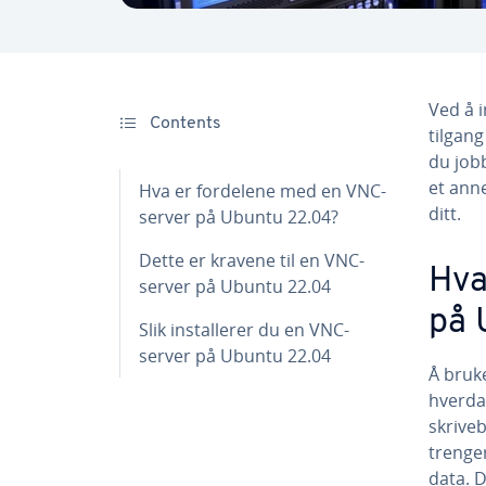
Ved å i
Contents
tilgan
du jobb
et anne
Hva er fordelene med en VNC-
ditt.
server på Ubuntu 22.04?
Dette er kravene til en VNC-
Hva
server på Ubuntu 22.04
på 
Slik installerer du en VNC-
server på Ubuntu 22.04
Å bruk
hverda
skrive
trenge
data. D