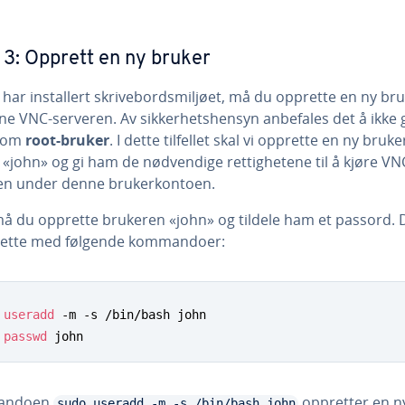
 3: Opprett en ny bruker
har installert skrivebordsmiljøet, må du opprette en ny bru
ene VNC-serveren. Av sikkerhetshensyn anbefales det å ikke 
 som
root-bruker
. I dette tilfellet skal vi opprette en ny bru
 «john» og gi ham de nødvendige rettighetene til å kjøre VN
en under denne brukerkontoen.
må du opprette brukeren «john» og tildele ham et passord. 
dette med følgende kommandoer:
useradd
passwd
 john
andoen
oppretter en n
sudo useradd -m -s /bin/bash john