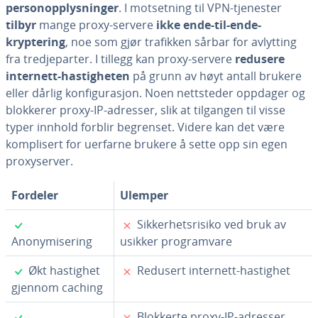
personopplysninger
. I motsetning til VPN-tjenester
tilbyr
mange proxy-servere
ikke ende-til-ende-
kryptering
, noe som gjør trafikken sårbar for avlytting
fra tredjeparter. I tillegg kan proxy-servere
redusere
internett-hastigheten
på grunn av høyt antall brukere
eller dårlig konfigurasjon. Noen nettsteder oppdager og
blokkerer proxy-IP-adresser, slik at tilgangen til visse
typer innhold forblir begrenset. Videre kan det være
komplisert for uerfarne brukere å sette opp sin egen
proxyserver.
Fordeler
Ulemper
✓
✗
Sikkerhetsrisiko ved bruk av
Anonymisering
usikker programvare
✓
✗
Økt hastighet
Redusert internett-hastighet
gjennom caching
✓
✗
Blokkerte proxy-IP-adresser