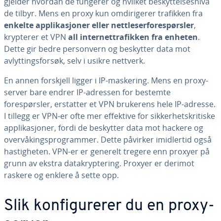
gjelder hvordan de fungerer og hvilket beskyttelsesnivå
de tilbyr. Mens en proxy kun omdirigerer trafikken fra
enkelte applikasjoner eller nettleserforespørsler
,
krypterer et VPN
all internettrafikken fra enheten
.
Dette gir bedre personvern og beskytter data mot
avlyttingsforsøk, selv i usikre nettverk.
En annen forskjell ligger i IP-maskering. Mens en proxy-
server bare endrer IP-adressen for bestemte
forespørsler, erstatter et VPN brukerens hele IP-adresse.
I tillegg er VPN-er ofte mer effektive for sikkerhetskritiske
applikasjoner, fordi de beskytter data mot hackere og
overvåkingsprogrammer. Dette påvirker imidlertid også
hastigheten. VPN-er er generelt tregere enn proxyer på
grunn av ekstra datakryptering. Proxyer er derimot
raskere og enklere å sette opp.
Slik konfigurerer du en proxy-