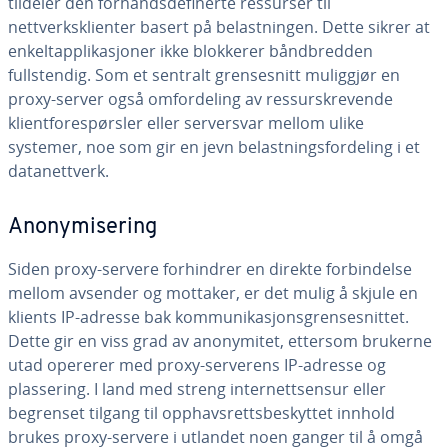
tildeler den forhåndsdefinerte ressurser til
nettverksklienter basert på belastningen. Dette sikrer at
enkeltapplikasjoner ikke blokkerer båndbredden
fullstendig. Som et sentralt grensesnitt muliggjør en
proxy-server også omfordeling av ressurskrevende
klientforespørsler eller serversvar mellom ulike
systemer, noe som gir en jevn belastningsfordeling i et
datanettverk.
Anonymisering
Siden proxy-servere forhindrer en direkte forbindelse
mellom avsender og mottaker, er det mulig å skjule en
klients IP-adresse bak kommunikasjonsgrensesnittet.
Dette gir en viss grad av anonymitet, ettersom brukerne
utad opererer med proxy-serverens IP-adresse og
plassering. I land med streng internettsensur eller
begrenset tilgang til opphavsrettsbeskyttet innhold
brukes proxy-servere i utlandet noen ganger til å omgå