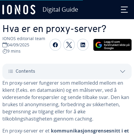
Digital Guide
Skip to Main Content
Hva er en proxy-server?
IONOS editorial team
Share on Facebook
Share on Twitter
Share on Linked
04/09/2025
9 mins
Contents
En proxy-server fungerer som mellomledd mellom en
klient (f.eks. en datamaskin) og en målserver, ved å
videresende forespørsler og sende tilbake svar. Den kan
brukes til anonymisering, forbedring av sikkerheten,
begrensning av tilgang eller for å øke
tilkoblingshastigheten gjennom caching.
En proxy-server er et
kommunikasjonsgrensesnitt i et