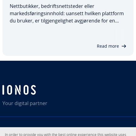
Nettbutikker, bedriftsnettsteder eller
markedsføringsinnhold: uansett hvilken plattform
du bruker, er tilgjengelighet avgjørende for en
vellykket forretningsmodell på nettet. Stadig flere
bedrifter velger å ta i bruk løsninger for
lastfordeling for å fordele internettbrukernes…
Read more
Your digital partner
RSS
LinkedIn
tiktok
Instagram
Facebook
YouTube
In order to provide you with the best online experience this website uses