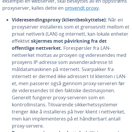
eksempel en webserver, skal beskyttes av en oppstrøms
proxyserver, kalles dette en
omvendt proxy
.
Videresendingsproxy (klientbeskyttelse):
Når en
proxyserver installeres som et grensesnitt mellom et
privat nettverk (LAN) og internett, kan lokale enheter
effektivt
skjermes mot påvirkning fra det
offentlige nettverket.
Forespørsler fra LAN-
nettverket mottas av proxyen og videresendes med
proxyens IP-adresse som avsenderadresse til
måldatamaskinen på internett. Svarpakker fra
internett er dermed ikke adressert til klienten i LAN-
et, men passerer også gjennom proxy-serveren før
de videresendes til den faktiske destinasjonen.
Generelt fungerer proxy-serveren som en
kontrollinstans. Tilsvarende sikkerhetssystemer
trenger ikke å installeres på hver klient i nettverket,
men kan implementeres på et håndterbart antall
proxy-servere.