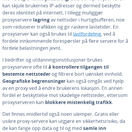
kan skjule brukernes IP-adresser og dermed beskytte
deres identitet på internett. I tillegg muliggjør
proxyservere
lagring
av nettsider i hurtigbufferen, noe
som reduserer trafikken og gir raskere lastetider. En
proxyserver kan også brukes til
lastfordeling
, ved å
fordele innkommende forespørsler på flere servere for å
fordele belastningen jevnt.
I bedrifter og utdanningsinstitusjoner brukes
proxyservere ofte til
å kontrollere tilgangen til
bestemte nettsteder
og filtrere bort uønsket innhold.
Geografiske begrensninger
kan også omgås ved hjelp
av en proxy ved å endre brukerens lokasjon. En annen
fordel er beskyttelse mot skadelige nettsteder, ettersom
proxyserveren kan
blokkere mistenkelig trafikk
.
Det finnes imidlertid også noen ulemper. Gratis eller
usikre proxy-servere kan utgjøre en sikkerhetsrisiko, da
de kan fange opp data og til og med
samle inn