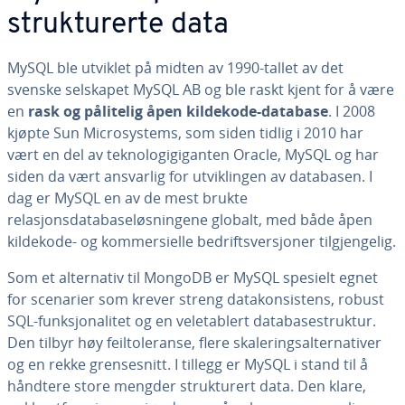
strukturerte data
MySQL ble utviklet på midten av 1990-tallet av det
svenske selskapet MySQL AB og ble raskt kjent for å være
en
rask og pålitelig åpen kildekode-database
. I 2008
kjøpte Sun Microsystems, som siden tidlig i 2010 har
vært en del av teknologigiganten Oracle, MySQL og har
siden da vært ansvarlig for utviklingen av databasen. I
dag er MySQL en av de mest brukte
relasjonsdatabaseløsningene globalt, med både åpen
kildekode- og kommersielle bedriftsversjoner tilgjengelig.
Som et alternativ til MongoDB er MySQL spesielt egnet
for scenarier som krever streng datakonsistens, robust
SQL-funksjonalitet og en veletablert databasestruktur.
Den tilbyr høy feiltoleranse, flere skaleringsalternativer
og en rekke grensesnitt. I tillegg er MySQL i stand til å
håndtere store mengder strukturert data. Den klare,