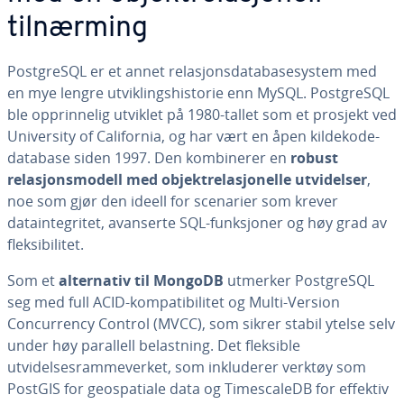
tilnærming
PostgreSQL er et annet relasjonsdatabasesystem med
en mye lengre utviklingshistorie enn MySQL. PostgreSQL
ble opprinnelig utviklet på 1980-tallet som et prosjekt ved
University of California, og har vært en åpen kildekode-
database siden 1997. Den kombinerer en
robust
relasjonsmodell med objektrelasjonelle utvidelser
,
noe som gjør den ideell for scenarier som krever
dataintegritet, avanserte SQL-funksjoner og høy grad av
fleksibilitet.
Som et
alternativ til MongoDB
utmerker PostgreSQL
seg med full ACID-kompatibilitet og Multi-Version
Concurrency Control (MVCC), som sikrer stabil ytelse selv
under høy parallell belastning. Det fleksible
utvidelsesrammeverket, som inkluderer verktøy som
PostGIS for geospatiale data og TimescaleDB for effektiv