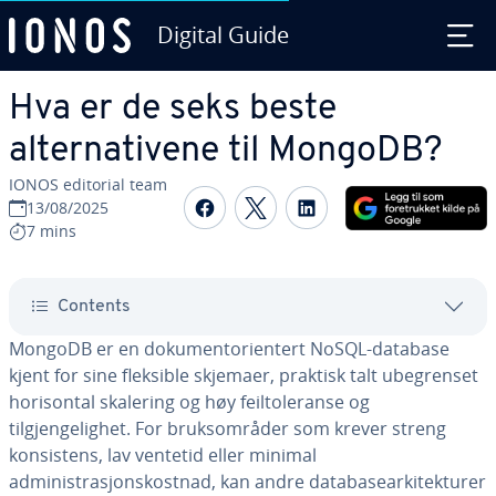
Digital Guide
Skip to Main Content
Hva er de seks beste
alternativene til MongoDB?
IONOS editorial team
Share on Facebook
Share on Twitter
Share on Linked
13/08/2025
7 mins
Contents
MongoDB er en dokumentorientert NoSQL-database
kjent for sine fleksible skjemaer, praktisk talt ubegrenset
horisontal skalering og høy feiltoleranse og
tilgjengelighet. For bruksområder som krever streng
konsistens, lav ventetid eller minimal
administrasjonskostnad, kan andre databasearkitekturer