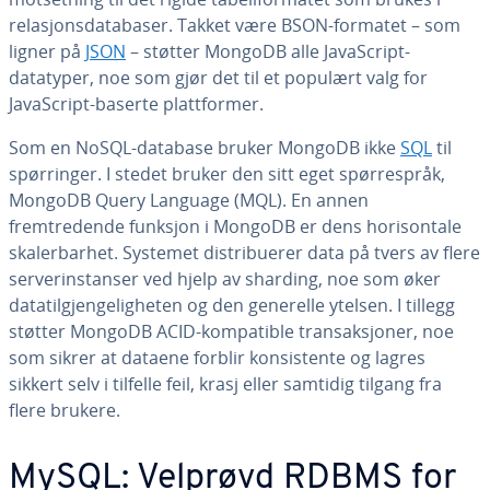
relasjonsdatabaser. Takket være BSON-formatet – som
ligner på
JSON
– støtter MongoDB alle JavaScript-
datatyper, noe som gjør det til et populært valg for
JavaScript-baserte plattformer.
Som en NoSQL-database bruker MongoDB ikke
SQL
til
spørringer. I stedet bruker den sitt eget spørrespråk,
MongoDB Query Language (MQL). En annen
fremtredende funksjon i MongoDB er dens horisontale
skalerbarhet. Systemet distribuerer data på tvers av flere
serverinstanser ved hjelp av sharding, noe som øker
datatilgjengeligheten og den generelle ytelsen. I tillegg
støtter MongoDB ACID-kompatible transaksjoner, noe
som sikrer at dataene forblir konsistente og lagres
sikkert selv i tilfelle feil, krasj eller samtidig tilgang fra
flere brukere.
MySQL: Velprøvd RDBMS for