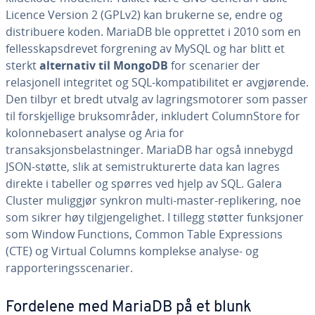
Licence Version 2 (GPLv2) kan brukerne se, endre og
distribuere koden. MariaDB ble opprettet i 2010 som en
fellesskapsdrevet forgrening av MySQL og har blitt et
sterkt
alternativ til MongoDB
for scenarier der
relasjonell integritet og SQL-kompatibilitet er avgjørende.
Den tilbyr et bredt utvalg av lagringsmotorer som passer
til forskjellige bruksområder, inkludert ColumnStore for
kolonnebasert analyse og Aria for
transaksjonsbelastninger. MariaDB har også innebygd
JSON-støtte, slik at semistrukturerte data kan lagres
direkte i tabeller og spørres ved hjelp av SQL. Galera
Cluster muliggjør synkron multi-master-replikering, noe
som sikrer høy tilgjengelighet. I tillegg støtter funksjoner
som Window Functions, Common Table Expressions
(CTE) og Virtual Columns komplekse analyse- og
rapporteringsscenarier.
Fordelene med MariaDB på et blunk