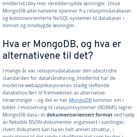
imidlertid tilby mer skreddersydde løsninger. Disse
MongoDB-alternativene spenner fra relasjonsdatabaser
og kolonneorienterte NoSQL-systemer til databaser i
minnet og innebygde løsninger.
Hva er MongoDB, og hva er
alternativene til det?
I mange år var relasjonsdatabaser den ubestridte
standarden for datahåndtering. Imidlertid har de
moderne webapplikasjonenes stadig skiftende
databehov ført til fremveksten av alternative
tilnærminger – og det er her
MongoDB
kommer inn i
bildet. I motsetning til relasjonssystemer (RDBMS) lagrer
MongoDB data i et
dokumentorientert format
ved hjelp
av fleksible BSON-dokumenter organisert i samlinger.
Hvert dokument kan ha en helt annen struktur, i
motsetning til det rigide tabellformatet som brukes i