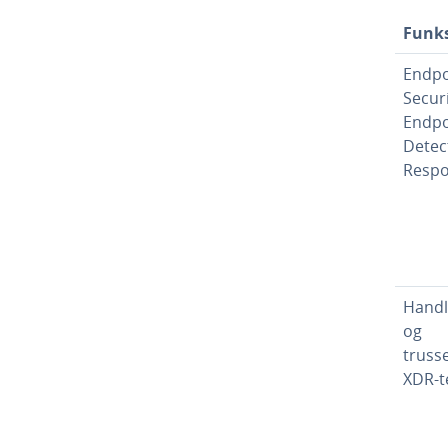
Funk
Endpo
Securi
Endpo
Detec
Respo
Handl
og
trusse
XDR-t