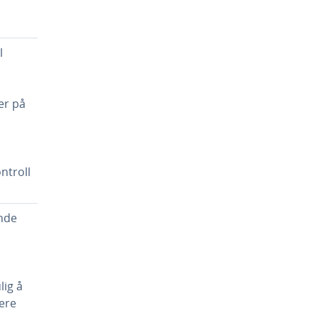
l
er på
ntroll
nde
,
✓
lig å
ere