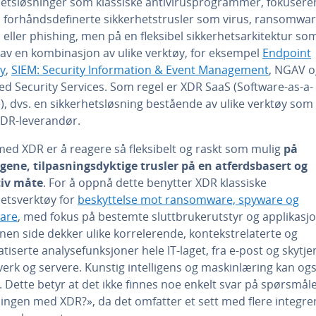
hetsløsninger som klassiske antivirusprogrammer, fokuserer
 forhåndsdefinerte sikkerhetstrusler som virus, ransomwar
eller phishing, men på en fleksibel sikkerhetsarkitektur so
 av en kombinasjon av ulike verktøy, for eksempel
Endpoint
ty
,
SIEM: Security Information & Event Management
, NGAV o
d Security Services. Som regel er XDR SaaS (Software-as-a-
), dvs. en sikkerhetsløsning bestående av ulike verktøy som 
XDR-leverandør.
med XDR er å reagere så fleksibelt og raskt som mulig
på
gene, tilpasningsdyktige trusler på en atferdsbasert og
iv måte
. For å oppnå dette benytter XDR klassiske
hetsverktøy for
beskyttelse mot ransomware, spyware og
are
, med fokus på bestemte sluttbrukerutstyr og applikasjo
nen side dekker ulike korrelerende, kontekstrelaterte og
iserte analysefunksjoner hele IT-laget, fra e-post og skytje
tverk og servere. Kunstig intelligens og maskinlæring kan og
 Dette betyr at det ikke finnes noe enkelt svar på spørsmål
ingen med XDR?», da det omfatter et sett med flere integre