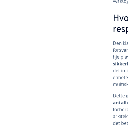
verktø
Hvo
res
Den kl
forsva
hjelp 
sikker
det im
enhete
multisk
Dette ø
antall
forber
arkitek
det bet