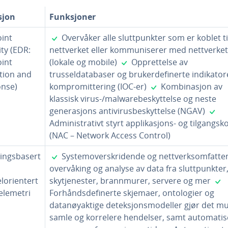
sjon
Funksjoner
✓
int
Overvåker alle sluttpunkter som er koblet ti
ty (EDR:
nettverket eller kommuniserer med nettverket
✓
int
(lokale og mobile)
Opprettelse av
tion and
trusseldatabaser og brukerdefinerte indikator
✓
nse)
kompromittering (IOC-er)
Kombinasjon av
klassisk virus-/malwarebeskyttelse og neste
✓
generasjons antivirusbeskyttelse (NGAV)
Administrativt styrt applikasjons- og tilgangsko
(NAC – Network Access Control)
✓
ingsbasert
Systemoverskridende og nettverksomfatte
overvåking og analyse av data fra sluttpunkter
lorientert
skytjenester, brannmurer, servere og mer
elemetri
Forhåndsdefinerte skjemaer, ontologier og
datanøyaktige deteksjonsmodeller gjør det mu
samle og korrelere hendelser, samt automatis