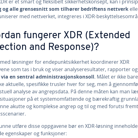
DR er et smart og fleksibelt sikkerhetskonsept, kan i prinsi
ag og alle grensesnitt som tilhører bedriftens nettverk
elle
iserer med nettverket, integreres i XDR-beskyttelsesområ
rdan fungerer XDR (Extended
ection and Response)?
et med løsninger for endepunktsikkerhet koordinerer XDR
yene som tas i bruk og viser analyseresultater, rapporter og
r
via en sentral administrasjonskonsoll
. Målet er ikke bare
e aktuelle, spesifikke trusler hver for seg, men å gjennomf
stuell analyse av angrepsdata. På denne måten kan man læ
lsituasjoner på et systemomfattende og bærekraftig grunnl
enne akutte og komplekse angrep og til og med forutsi fremt
sscenarier.
kunne utføre disse oppgavene bør en XDR-løsning inneholde
de egenskaper og funksjoner: