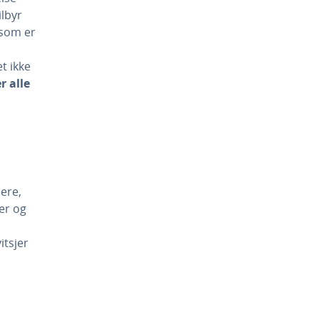
ilbyr
 som er
et ikke
r alle
ere,
er og
itsjer