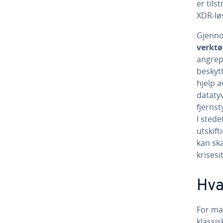
er tils
XDR-lø
Gjenn
verktø
angrep 
beskyt
hjelp a
dataty
fjerns
I sted
utskift
kan sk
krisesi
Hva
For ma
klassi