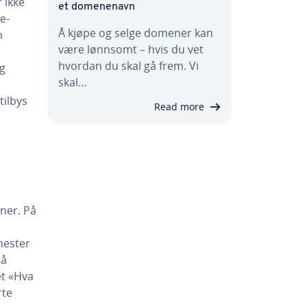
 ikke
et domenenavn
e-
Å kjøpe og selge domener kan
m
være lønnsomt – hvis du vet
hvordan du skal gå frem. Vi
g
skal…
tilbys
Read more
ner. På
nester
så
et «Hva
rte