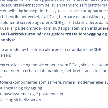
 Endepunktsikkerhet som del av en standardisert plattform t
e et helhetlig konsept for beskyttelse av alle sluttapparater
rt i bedriftsnettverket, fra PC-er, bærbare datamaskiner og
lefoner til servere og rutere. XDR går ett skritt videre, da d
okuserer på delområder som sluttapparater, men
inkludere
 av IT-arkitekturen når det gjelder trusselforebygging og
lanalyse
.
de områder av IT-infrastrukturen din er omfattet av XDR-
telsen:
tegrerte lokale og mobile enheter som PC-er, skrivere, skann
pimaskiner, bærbare datamaskiner, nettbrett, smarttelefon
r
ttverkskomponenter som servere, rutere, modemer eller sv
ytjenester og skylagring
tabasesystemer og e-posttjenester
siske og virtuelle servere