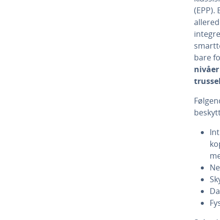
(EPP).
allered
integre
smartte
bare f
nivåer
trusse
Følgen
beskyt
In
ko
me
Ne
Sk
Da
Fy