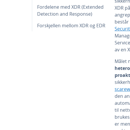
sikker
Fordelene med XDR (Extended
XDR på
Detection and Response)
angrep 
består
Forskjellen mellom XDR og EDR
Securi
Manage
Service
av en 
Målet 
hetero
proakt
sikker
scarew
den an
automat
til net
brukes.
er men