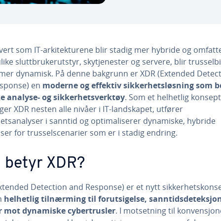
vert som IT-arkitekturene blir stadig mer hybride og omfatt
like sluttbrukerutstyr, skytjenester og servere, blir trusselb
 mer dynamisk. På denne bakgrunn er XDR (Extended Detec
sponse) en
moderne og effektiv sikkerhetsløsning som b
ke analyse- og sikkerhetsverktøy
. Som et helhetlig konsept
ger XDR nesten alle nivåer i IT-landskapet, utfører
hetsanalyser i sanntid og optimaliserer dynamiske, hybride
er for trusselscenarier som er i stadig endring.
 betyr XDR?
xtended Detection and Response) er et nytt sikkerhetskons
n
helhetlig tilnærming til forutsigelse, sanntidsdeteksjo
r mot dynamiske cybertrusler
. I motsetning til konvensjon