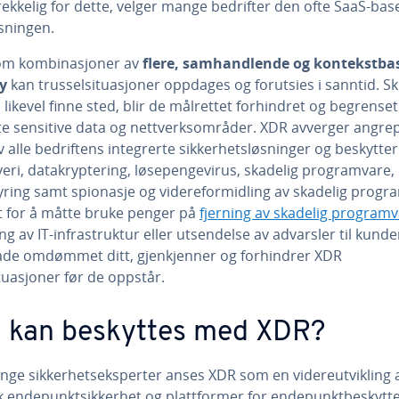
trekkelig for dette, velger mange bedrifter den ofte SaaS-bas
sningen.
om kombinasjoner av
flere, samhandlende og kontekstba
y
kan trusselsituasjoner oppdages og forutsies i sanntid. Sk
likevel finne sted, blir de målrettet forhindret og begrenset
te sensitive data og nettverksområder. XDR avverger angre
v alle bedriftens integrerte sikkerhetsløsninger og beskytte
veri, datakryptering, løsepengevirus, skadelig programvare,
tyring samt spionasje og videreformidling av skadelig progr
et for å måtte bruke penger på
fjerning av skadelig program
ing av IT-infrastruktur eller utsendelse av advarsler til kund
ade omdømmet ditt, gjenkjenner og forhindrer XDR
tuasjoner før de oppstår.
 kan beskyttes med XDR?
nge sikkerhetseksperter anses XDR som en videreutvikling 
sk endepunktsikkerhet og plattformer for endepunktbeskytte