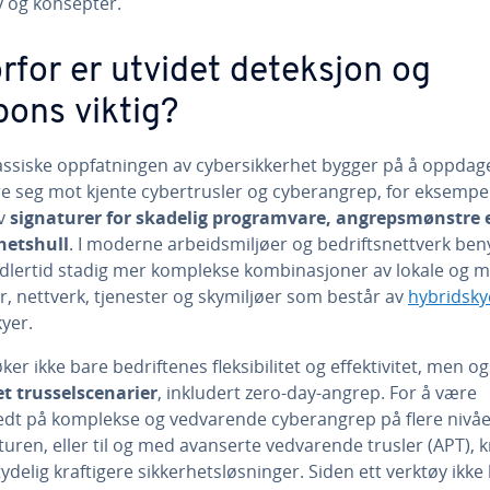
y og konsepter.
rfor er utvidet deteksjon og
pons viktig?
assiske oppfatningen av cybersikkerhet bygger på å oppdag
re seg mot kjente cybertrusler og cyberangrep, for eksempe
av
signaturer for skadelig programvare, angrepsmønstre e
hetshull
. I moderne arbeidsmiljøer og bedriftsnettverk ben
idlertid stadig mer komplekse kombinasjoner av lokale og m
r, nettverk, tjenester og skymiljøer som består av
hybridsky
yer.
ker ikke bare bedriftenes fleksibilitet og effektivitet, men o
et trusselscenarier
, inkludert zero-day-angrep. For å være
edt på komplekse og vedvarende cyberangrep på flere nivåer 
turen, eller til og med avanserte vedvarende trusler (APT), 
ydelig kraftigere sikkerhetsløsninger. Siden ett verktøy ikke