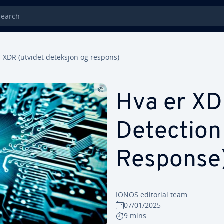
rch
XDR (utvidet deteksjon og respons)
Hva er XD
Detection
Response
IONOS editorial team
07/01/2025
9 mins