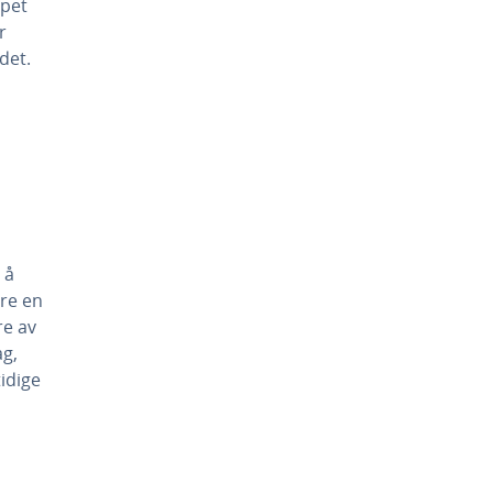
ppet
r
det.
 å
øre en
re av
ag,
idige