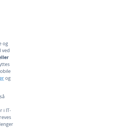
e og
l ved
ller
yttes
obile
er
og
gså
i IT-
kreves
 lenger