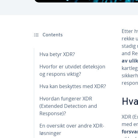
Etter h
Contents
rekke u
stadig
and Re
Hva betyr XDR?
av uli
Hvorfor er utvidet deteksjon
kartleg
og respons viktig?
sikker
respons
Hva kan beskyttes med XDR?
Hvordan fungerer XDR
Hva
(Extended Detection and
Response)?
XDR (E
med e
En oversikt over andre XDR-
forsva
løsninger