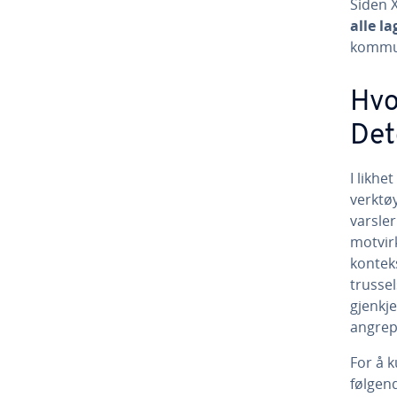
Siden X
alle l
kommun
Hvo
Det
I likh
verktø
varsle
motvirk
kontek
trusse
gjenkj
angrep
For å 
følgen