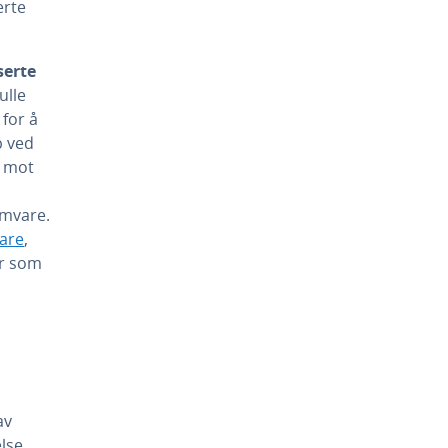
erte
serte
ulle
 for å
p ved
r mot
amvare.
vare
,
er som
av
lse