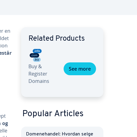
er en
ildet
Related Products
tion
estår
Buy &
See more
Register
Domains
Popular Articles
ept
n og
elle
Domenehandel: Hvordan selge