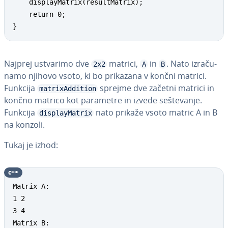
    displayMatrix(resultMatrix);

    return 0;

}
Najprej ustvarimo dve
matrici,
in
. Nato iz­ra­ču­
2x2
A
B
na­mo njihovo vsoto, ki bo prikazana v končni matrici.
Funkcija
sprejme dve začetni matrici in
matrixAddition
končno matrico kot parametre in izvede se­šte­va­nje.
Funkcija
nato prikaže vsoto matric A in B
displayMatrix
na konzoli.
Tukaj je izhod:
c++
Matrix A:

1 2

3 4

Matrix B:
