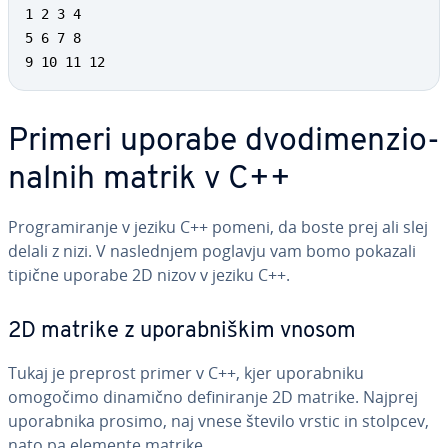
1 2 3 4

5 6 7 8

9 10 11 12
Primeri uporabe dvo­di­men­zi­o­
nal­nih matrik v C++
Pro­gra­mi­ra­nje v jeziku C++ pomeni, da boste prej ali slej
delali z nizi. V na­sle­dnjem poglavju vam bomo pokazali
tipične uporabe 2D nizov v jeziku C++.
2D matrike z upo­rab­ni­škim vnosom
Tukaj je preprost primer v C++, kjer upo­rab­ni­ku
omogočimo dinamično de­fi­ni­ra­nje 2D matrike. Najprej
upo­rab­ni­ka prosimo, naj vnese število vrstic in stolpcev,
nato pa elemente matrike.