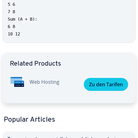
5 6

7 8

Sum (A + B):

6 8

10 12
Go to Main Menu
Related Products
Web Hosting
Zu den Tarifen
Popular Articles