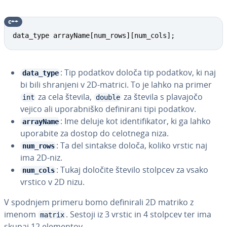
c++
data_type arrayName[num_rows][num_cols];
: Tip podatkov določa tip podatkov, ki naj
data_type
bi bili shranjeni v 2D-matrici. To je lahko na primer
za cela števila,
za števila s plavajočo
int
double
vejico ali upo­rab­ni­ško de­fi­ni­ra­ni tipi podatkov.
: Ime deluje kot iden­ti­fi­ka­tor, ki ga lahko
arrayName
uporabite za dostop do celotnega niza.
: Ta del sintakse določa, koliko vrstic naj
num_rows
ima 2D-niz.
: Tukaj določite število stolpcev za vsako
num_cols
vrstico v 2D nizu.
V spodnjem primeru bomo de­fi­ni­ra­li 2D matriko z
imenom
. Sestoji iz 3 vrstic in 4 stolpcev ter ima
matrix
skupaj 12 elementov.