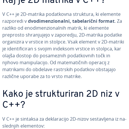
Kaj je 2D matrika v C++?
V C++ je 2D-matrika po­dat­kov­na struktura, ki elemente
razporedi v
dvo­di­men­zi­o­nal­ni, ta­be­la­rič­ni format
. Za
razliko od eno­di­men­zi­o­nal­nih matrik, ki elemente
preprosto shra­nju­je­jo v zaporedju, 2D-matrika podatke
or­ga­ni­zi­ra v vrstice in stolpce. Vsak element v 2D-matriki
je iden­ti­fi­ci­ran s svojim indeksom vrstice in stolpca, kar
olajša dostop do po­sa­me­znih po­dat­kov­nih točk in
njihovo ma­ni­pu­la­ci­jo. Od ma­te­ma­tič­nih operacij z
matrikami do obdelave rastrskih podatkov obstajajo
različne uporabe za to vrsto matrike.
Kako je struk­tu­ri­ran 2D niz v
C++?
V C++ je sintaksa za de­kla­ra­ci­jo 2D-nizov se­sta­vlje­na iz na­
sle­dnjih elementov: