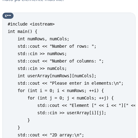
c++
#include <iostream>

int main() {

    int numRows, numCols;

    std::cout << "Number of rows: ";

    std::cin >> numRows;

    std::cout << "Number of columns: ";

    std::cin >> numCols;

    int userArray[numRows][numCols];

    std::cout << "Please enter in elements:\n";

    for (int i = 0; i < numRows; ++i) {

        for (int j = 0; j < numCols; ++j) {

            std::cout << "Element [" << i << "][" << 
            std::cin >> userArray[i][j];

        }

    }

    std::cout << "2D array:\n";
