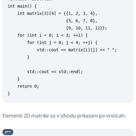
int main() {

    int matrix[3][4] = {{1, 2, 3, 4},

                        {5, 6, 7, 8},

                        {9, 10, 11, 12}};

    for (int i = 0; i < 3; ++i) {

        for (int j = 0; j < 4; ++j) {

            std::cout << matrix[i][j] << " ";

        }

        std::cout << std::endl;

    }

    return 0;

}
Elementi 2D matrike so v izhodu prikazani po vrsticah:
c++