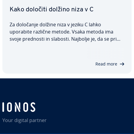
Kako določiti dolžino niza v C
Za določanje dolžine niza v jeziku C lahko
uporabite različne metode. Vsaka metoda ima
svoje prednosti in slabosti. Najbolje je, da se pri
izbiri ravnate po ciljih in zahtevah vaše kodne baze.
V tem vodiču bomo raziskali naj­u­čin­ko­vi­tej­še
funkcije za določanje dolžine nizov v…
Read more
Your digital partner