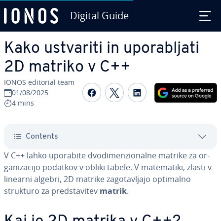
Digital Guide
Skip to Main Content
Kako ustvariti in upo­ra­blja­ti
2D matriko v C++
IONOS editorial team
Share on Facebook
Share on Twitter
Share on Linked
01/08/2025
4 mins
Contents
V C++ lahko uporabite dvo­di­men­zi­o­nal­ne matrike za or­
ga­ni­za­ci­jo podatkov v obliki tabele. V ma­te­ma­ti­ki, zlasti v
linearni algebri, 2D matrike za­go­ta­vlja­jo optimalno
strukturo za pred­sta­vi­tev
matrik
.