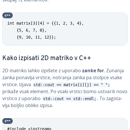
c++
int matrix[3][4] = {{1, 2, 3, 4},

    {5, 6, 7, 8},

    {9, 10, 11, 12}};
Kako izpisati 2D matriko v C++
2D matriko lahko izpišete z uporabo
zanke for
. Zunanja
zanka ponavlja vrstice, notranja zanka pa stolpce vsake
vrstice. Izjava
std::cout << matrix[i][j] << " ";
prikaže vsak element. Po vsaki vrstici bomo ustvarili novo
vrstico z uporabo
. To za­go­ta­
std::cout << std::endl;
vlja boljšo obliko izpisa.
c++
#include <iostream>
