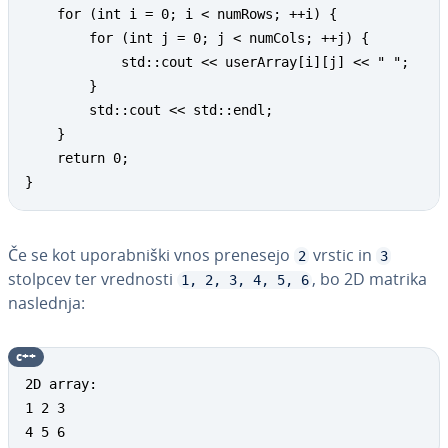
    for (int i = 0; i < numRows; ++i) {

        for (int j = 0; j < numCols; ++j) {

            std::cout << userArray[i][j] << " ";

        }

        std::cout << std::endl;

    }

    return 0;

}
Če se kot upo­rab­ni­ški vnos prenesejo
vrstic in
2
3
stolpcev ter vrednosti
, bo 2D matrika
1, 2, 3, 4, 5, 6
naslednja:
c++
2D array:

1 2 3

4 5 6