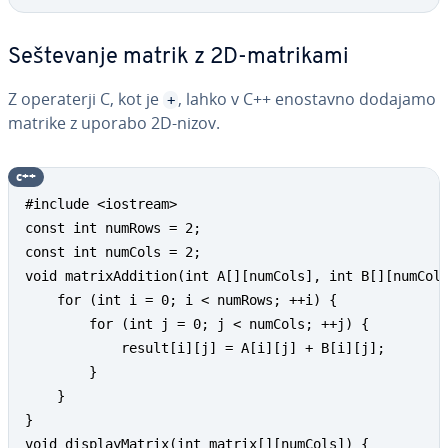
Se­šte­va­nje matrik z 2D-matrikami
Z ope­ra­ter­ji C, kot je
, lahko v C++ enostavno dodajamo
+
matrike z uporabo 2D-nizov.
c++
#include <iostream>

const int numRows = 2; 

const int numCols = 2; 

void matrixAddition(int A[][numCols], int B[][numCols
    for (int i = 0; i < numRows; ++i) {

        for (int j = 0; j < numCols; ++j) {

            result[i][j] = A[i][j] + B[i][j];

        }

    }

}

void displayMatrix(int matrix[][numCols]) {
