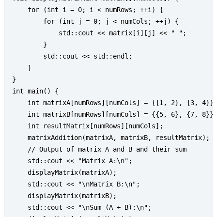
    for (int i = 0; i < numRows; ++i) {

        for (int j = 0; j < numCols; ++j) {

            std::cout << matrix[i][j] << " ";

        }

        std::cout << std::endl;

    }

}

int main() {

    int matrixA[numRows][numCols] = {{1, 2}, {3, 4}};
    int matrixB[numRows][numCols] = {{5, 6}, {7, 8}};
    int resultMatrix[numRows][numCols];

    matrixAddition(matrixA, matrixB, resultMatrix);

    // Output of matrix A and B and their sum

    std::cout << "Matrix A:\n";

    displayMatrix(matrixA);

    std::cout << "\nMatrix B:\n";

    displayMatrix(matrixB);

    std::cout << "\nSum (A + B):\n";
