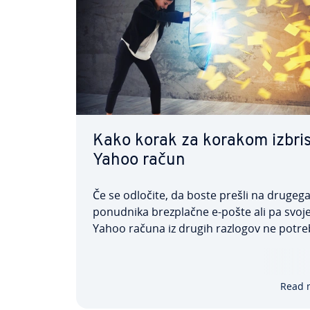
Kako korak za korakom izbris
Yahoo račun
Če se odločite, da boste prešli na drugeg
ponudnika brez­plač­ne e-pošte ali pa svoj
Yahoo računa iz drugih razlogov ne po­tre­b
več, lahko svoj profil de­ak­ti­vi­ra­te. V na­sl
članku po­ja­snju­je­mo, kako izbrisati Yaho
kaj je treba pred tem upo­šte­va­ti in v čem
Read 