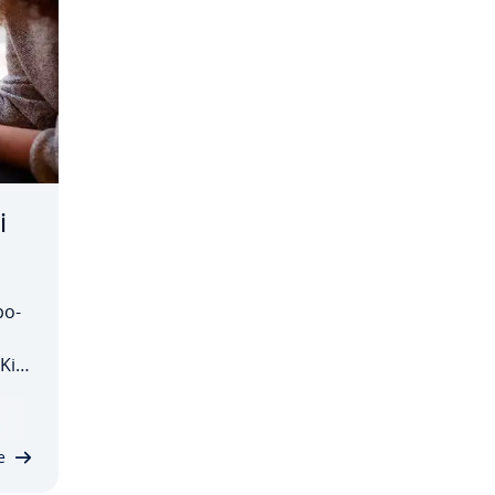
i
po­
 Kik
 To
li,
e