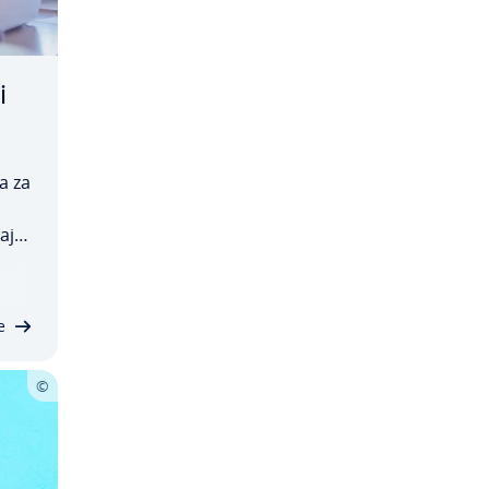
i
a za
a
a­jo
at­
d…
e