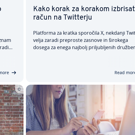
o
Kako korak za korakom izbrisat
račun na Twitterju
Platforma za kratka sporočila X, nekdanji Twit
seznam
velja zaradi preproste zasnove in širokega
radi
dosega za enega najbolj pri­lju­blje­nih družbe
 pogosto
omrežij na svetu. Vendar pa platforma na
o
področju varstva podatkov kaže tipične slabo
o…
sveta družbenih omrežij, kar mnoge upo­rab­n
more
Read mor
ke…