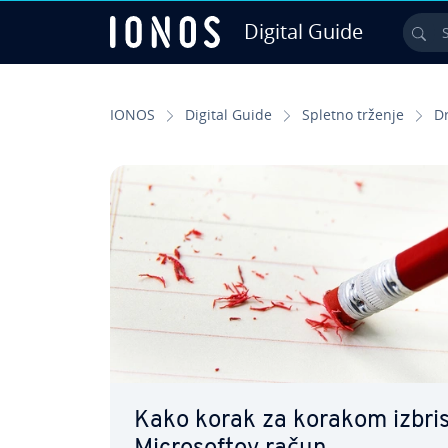
Digital Guide
Sea
Skip to Main Content
IONOS
Digital Guide
Spletno trženje
D
Kako korak za korakom izbris