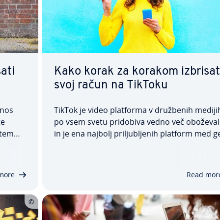
ati
Kako korak za korakom izbrisat
svoj račun na TikToku
enos
TikTok je video platforma v družbenih medijih
te
po vsem svetu pridobiva vedno več obo­že­val
 tem
in je ena najbolj pri­lju­blje­nih platform med g
 celoti
ra­ci­jo Z. Vendar ta portal za kratke, sa­mo­stoj
posnete vi­de­o­po­snet­ke ni nujno po okusu
 Če
vsakogar, zato lahko, če želite izbrisati ali…
more
Read mor