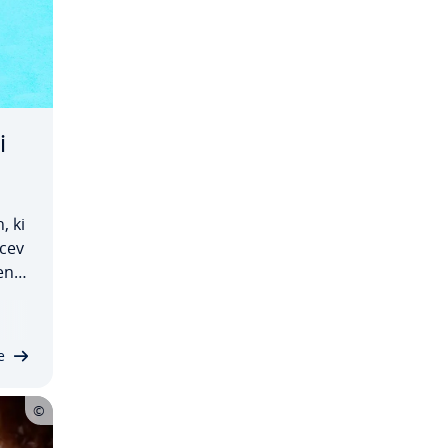
i
, ki
­cev
e­ne­
­no
e