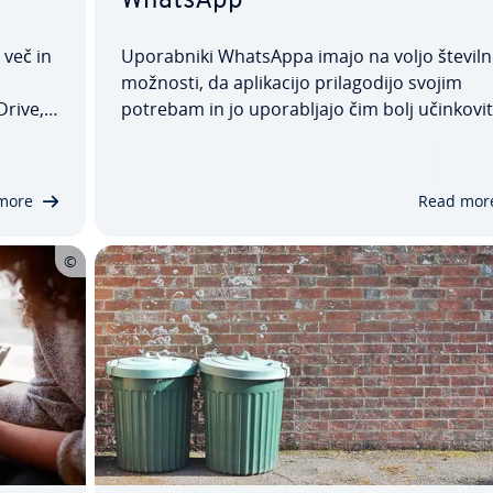
WhatsApp
e več in
Upo­rab­ni­ki WhatsAppa imajo na voljo števil
možnosti, da apli­ka­ci­jo pri­la­go­di­jo svojim
Drive,
potrebam in jo upo­ra­blja­jo čim bolj učin­ko­vi­t
zbrišete
pravimi nasveti in triki za WhatsApp lahko pri
iku
hra­ni­te prostor za shra­nje­va­nje, zaščitite svo
softov…
zasebnost, iz­bolj­ša­te upo­rab­nost in še velik
more
Read mor