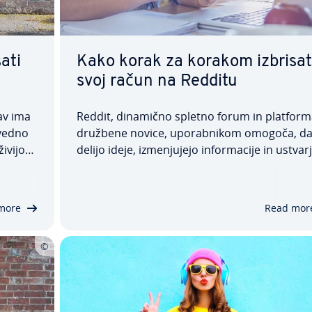
ati
Kako korak za korakom izbrisat
svoj račun na Redditu
av ima
Reddit, dinamično spletno forum in platform
 vedno
družbene novice, upo­rab­ni­kom omogoča, d
živijo
delijo ideje, iz­me­nju­je­jo in­for­ma­ci­je in ustvar­j
e skrbi
vsebine. Pri­lju­blje­ne objave so nagrajene z
 glede
glasovi za, podobno kot »všečki« na drugih pl
for­mah. Če ste se odločili, da se poslovite o
more
Read mor