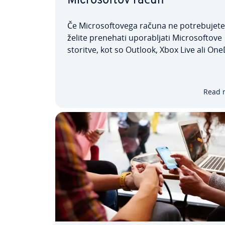
Mi­cro­softov račun
Če Mi­cro­softo­ve­ga računa ne po­tre­bu­je­t
želite prenehati upo­ra­blja­ti Mi­cro­softo­ve
storitve, kot so Outlook, Xbox Live ali One
lahko svoj Mi­cro­softov račun brez težav i
v nekaj pre­pro­stih korakih. V našem vodn
vam bomo pokazali, kako izbrisati Mi­cro­
Read 