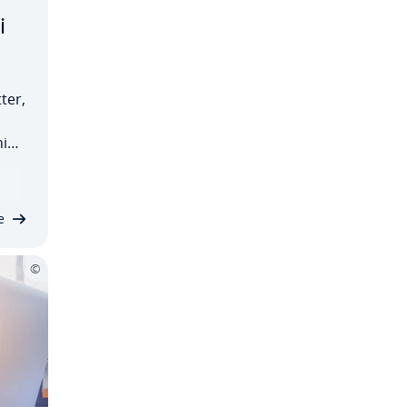
i
ter,
nih
sti
i­
e