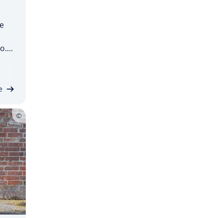
ne
o. S
­
jo
o…
e