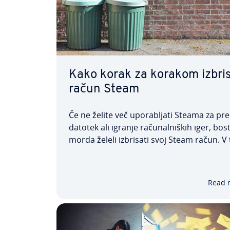
Kako korak za korakom izbris
račun Steam
Če ne želite več upo­ra­blja­ti Steama za pr
datotek ali igranje ra­ču­nal­ni­ških iger, bos
morda želeli izbrisati svoj Steam račun. V
primeru pri­po­ro­ča­mo, da svoje podatke v
izbrišete iz baze podatkov. Na žalost je to
trenutno mogoče le prek podpore Steam.
Read 
želite…