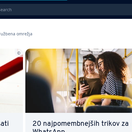
rch
ružbena omrežja
ati
20 naj­po­memb­nej­ših trikov za