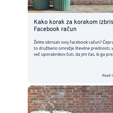
Kako korak za korakom izbris
Facebook račun
Želite izbrisati svoj Facebook račun? Čepr
to družbeno omrežje številne prednosti,
več upo­rab­ni­kov čuti, da jim čas, ki ga pre
na tej strani, povzroča precej stresa. Drug
za varnost njihovih osebnih podatkov. Ne
na to, kakšni so vaši razlogi, vam bo…
Read 