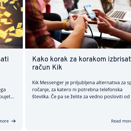
ati
Kako korak za korakom izbrisat
račun Kik
a
Kik Messenger je pri­lju­blje­na al­ter­na­ti­va za s
ega
ro­ča­nje, za katero ni potrebna te­le­fon­ska
u­je­te
številka. Če pa se želite za vedno posloviti od
e­dnjem
Mes­sen­ger­ja, morate izbrisati svoj Kik račun.
o račun,
lahko enostavno storite prek br­skal­ni­ka. V
 se…
našem podrobnem vodniku vam bomo pokaza
more
Read mor
…