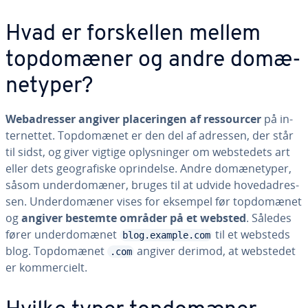
Hvad er for­skel­len mellem
top­do­mæ­ner og andre do­mæ­
ne­ty­per?
We­badres­ser angiver pla­ce­rin­gen af res­sour­cer
på in­
ter­net­tet. Top­do­mæ­net er den del af adressen, der står
til sidst, og giver vigtige op­lys­nin­ger om web­s­te­dets art
eller dets geo­gra­fi­ske op­rin­del­se. Andre do­mæ­ne­ty­per,
såsom un­der­do­mæ­ner, bruges til at udvide ho­ve­d­adres­
sen. Un­der­do­mæ­ner vises for eksempel før top­do­mæ­net
og
angiver bestemte områder på et websted
. Således
fører un­der­do­mæ­net
til et websteds
blog.example.com
blog. Top­do­mæ­net
angiver derimod, at webstedet
.com
er kom­merci­elt.