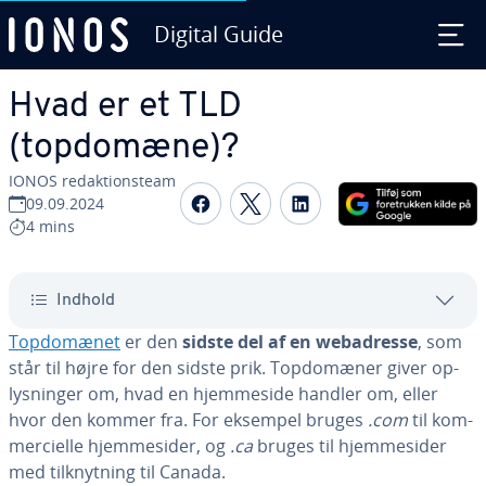
Digital Guide
Gå til ho­ve­d­ind­hol­det
Hvad er et TLD
(topdomæne)?
IONOS re­dak­tions­team
Del på Facebook
Del på Twitter
Del på LinkedIn
09.09.2024
4 mins
Indhold
Top­do­mæ­net
er den
sidste del af en we­badres­se
, som
står til højre for den sidste prik. Top­do­mæ­ner giver op­
lys­nin­ger om, hvad en hjem­mesi­de handler om, eller
hvor den kommer fra. For eksempel bruges
.com
til kom­
merci­el­le hjem­mesi­der, og
.ca
bruges til hjem­mesi­der
med til­knyt­ning til Canada.