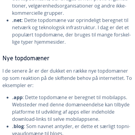
tio­ner, vel­gø­ren­heds­or­ga­ni­sa­tio­ner og andre ikke-
kom­merci­el­le grupper.
.net
: Dette topdomæne var op­rin­de­ligt beregnet til
netværk og tek­no­lo­gisk in­fra­struk­tur. I dag er det et
populært topdomæne, der bruges til mange for­skel­
li­ge typer hjem­mesi­der.
Nye top­do­mæ­ner
I de senere år er der dukket en række nye top­do­mæ­ner
op som reaktion på de skiftende behov på in­ter­net­tet. To
eksempler er:
.app
: Dette topdomæne er beregnet til mobilapps.
Websteder med denne do­mæ­ne­en­del­se kan tilbyde
platforme til udvikling af apps eller indeholde
download-links til selve mo­bilap­pse­ne.
.blog
: Som navnet antyder, er dette et særligt top­ni­
veau­do­mæ­ne til blogs.