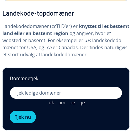
Landekode-top­do­mæ­ner
Lan­de­ko­de­do­mæ­ner (ccTLD’er) er
knyttet til et bestemt
land eller en bestemt region
og angiver, hvor et
websted er baseret. For eksempel er
.us
lan­de­ko­de­do­
mæ­net for USA, og
.ca
er Canadas. Der findes na­tur­lig­vis
et stort udvalg af lan­de­ko­de­do­mæ­ner.
Do­mæ­ne­tjek
.uk
.im
.ie
.je
Tjek nu