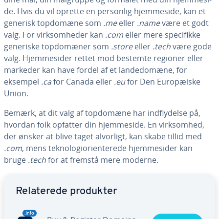
de. Hvis du vil oprette en personlig hjem­mesi­de, kan et
generisk topdomæne som
.me
eller
.name
være et godt
valg. For virk­som­he­der kan
.com
eller mere spe­ci­fik­ke
generiske top­do­mæ­ner som
.store
eller
.tech
være gode
valg. Hjem­mesi­der rettet mod bestemte regioner eller
markeder kan have fordel af et lan­de­do­mæ­ne, for
eksempel
.ca
for Canada eller
.eu
for Den Eu­ro­pæ­i­ske
Union.
Bemærk, at dit valg af topdomæne har ind­fly­del­se på,
hvordan folk opfatter din hjem­mesi­de. En virk­som­hed,
der ønsker at blive taget alvorligt, kan skabe tillid med
.com
, mens tek­no­lo­gi­o­ri­en­te­re­de hjem­mesi­der kan
bruge
.tech
for at fremstå mere moderne.
Gå til ho­ved­me­nu­en
Re­la­te­re­de produkter