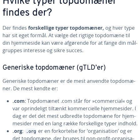
Hvilke typer top­do­mæ­ner
findes der?
Der findes
for­skel­li­ge typer top­do­mæ­ner,
og hver type
har sit eget formål. At vælge det rigtige topdomæne til
din hjem­mesi­de kan være afgørende for at fange din må­l­
grup­pes interesse og sikre succes.
Generiske top­do­mæ­ner (gTLD’er)
Generiske top­do­mæ­ner er de mest anvendte top­do­mæ­
ner. De mest kendte er:
.com
: Top­do­mæ­net .com står for »com­merci­al« og
var op­rin­de­ligt tiltænkt kom­merci­el­le hjem­mesi­der. I
dag er det det mest udbredte topdomæne for hjem­
mesi­der med en lang række for­skel­li­ge typer indhold.
.org
:
er en for­kor­tel­se for ‘or­ga­ni­sa­tion’ og er
.org
det topdomæne, der bruges til non-profit-or­ga­ni­sa­