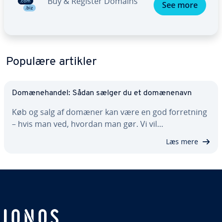
Buy & Register Domains
See more
Populære artikler
Do­mæ­ne­han­del: Sådan sælger du et do­mæ­ne­navn
Køb og salg af domæner kan være en god for­ret­ning
– hvis man ved, hvordan man gør. Vi vil…
Læs mere