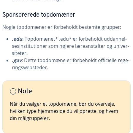
Sponso­re­re­de top­do­mæ­ner
Nogle top­do­mæ­ner er for­be­holdt bestemte grupper:
.edu
: Top­do­mæ­net* .edu* er for­be­holdt ud­dan­nel­
ses­in­sti­tu­tio­ner som højere læ­re­an­stal­ter og uni­ver­
si­te­ter.
.gov
: Dette topdomæne er for­be­holdt of­fi­ci­el­le re­ge­
rings­web­s­te­der.
Note
Når du vælger et topdomæne, bør du overveje,
hvilken type hjem­mesi­de du vil oprette, og hvem
din målgruppe er.