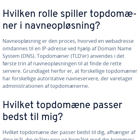
Hvilken rolle spiller top­do­mæ­
ner i nav­ne­op­løs­ning?
Nav­ne­op­løs­ning er den proces, hvorved en we­badres­se
omdannes til en IP-adresse ved hjælp af Domain Name
System (DNS). Top­do­mæ­ner (TLD’er) anvendes i det
første trin af nav­ne­op­løs­nin­gen til at finde de rette
servere. Grund­la­get herfor er, at for­skel­li­ge top­do­mæ­ner
har for­skel­li­ge au­to­ri­ta­ti­ve nav­ne­ser­ve­re, der varetager
ad­mi­ni­stra­tio­nen af top­do­mæ­ner­ne.
Hvilket topdomæne passer
bedst til mig?
Hvilket topdomæne der passer bedst til dig, afhænger af
dine mål, din målgruppe og formålet med din hjem­mesi­