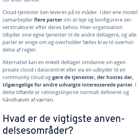
Cloud-tjenester kan leveres på to måder. I den ene model
sam­ar­bej­der
flere parter
om at leje og kon­fi­gu­re­re ser­
ver­struk­tu­rer efter deres behov. Hver or­ga­ni­sa­tion
tilbyder sine egne tjenester til de andre deltagere, og alle
parter er enige om og over­hol­der fælles krav til over­hol­
del­se af regler.
Al­ter­na­tivt kan en enkelt deltager omdanne sin egen
private cloud i da­ta­cen­tret eller via en udbyder til en
community cloud og
gøre de tjenester, der hostes der,
til­gæn­ge­li­ge for andre udvalgte in­ter­es­se­re­de parter
. I
dette tilfælde er ret­nings­linjer­ne normalt defineret og
håndhævet af værten.
Hvad er de vigtigste an­ven­
del­ses­om­rå­der?