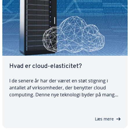
Hvad er cloud-ela­sti­ci­tet?
I de senere år har der været en støt stigning i
antallet af virk­som­he­der, der benytter cloud
computing. Denne nye teknologi byder på mange
fordele, hvoraf den ene er cloud-ela­sti­ci­tet. Ved
hjælp af en kom­bi­na­tion af in­tel­li­gent hardware og
software giver cloud-ela­sti­ci­tet…
Læs mere