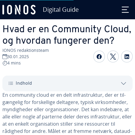
Digital Guide
Gå til ho­ve­d­ind­hol­det
Hvad er en Community Cloud,
og hvordan fungerer den?
IONOS re­dak­tions­team
Del på Fac
Del på
D
30.01.2025
4 mins
Indhold
En community cloud er en delt in­fra­struk­tur, der er til­
gæn­ge­lig for for­skel­li­ge deltagere, typisk virk­som­he­der,
myn­dig­he­der eller or­ga­ni­sa­tio­ner. Det kan indebære, at
alle eller nogle af parterne deler deres in­fra­struk­tur, eller
at en enkelt or­ga­ni­sa­tion stiller sine res­sour­cer til
rådighed for andre. Målet er at fremme netværk, da­ta­ud­