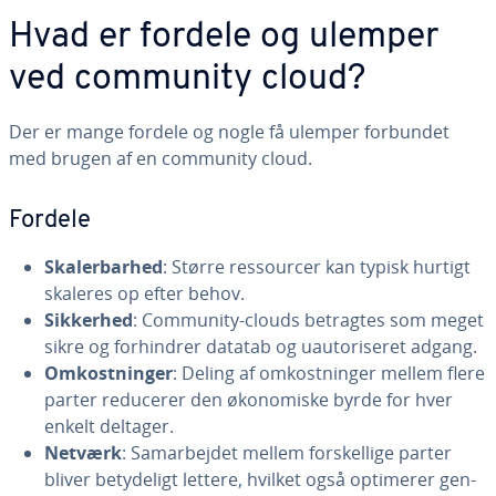
Hvad er fordele og ulemper
ved community cloud?
Der er mange fordele og nogle få ulemper forbundet
med brugen af en community cloud.
Fordele
Ska­ler­bar­hed
: Større res­sour­cer kan typisk hurtigt
skaleres op efter behov.
Sikkerhed
: Community-clouds betragtes som meget
sikre og for­hin­drer datatab og uau­to­ri­se­ret adgang.
Om­kost­nin­ger
: Deling af om­kost­nin­ger mellem flere
parter reducerer den øko­no­mi­ske byrde for hver
enkelt deltager.
Netværk
: Sam­ar­bej­det mellem for­skel­li­ge parter
bliver be­ty­de­ligt lettere, hvilket også optimerer gen­