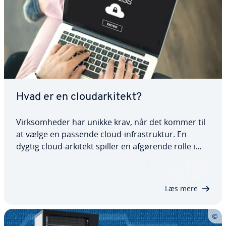
Hvad er en clou­dar­ki­tekt?
Virk­som­he­der har unikke krav, når det kommer til
at vælge en passende cloud-in­fra­struk­tur. En
dygtig cloud-arkitekt spiller en afgørende rolle i
for­stå­el­sen af disse behov. Fra design og im­ple­
men­te­ring til løbende over­våg­ning udfører cloud-
ar­ki­tek­ter en række opgaver. I denne…
Læs mere