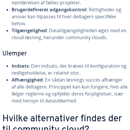
nem­fø­rel­sen af fælles projekter.
Bru­ger­de­fi­ne­ret ad­gangs­kon­trol
: Ret­tig­he­der og
ansvar kan tilpasses til hver deltagers spe­ci­fik­ke
behov.
Til­gæn­ge­lig­hed
: Da­ta­til­gæn­ge­lig­he­den øges med en
cloud-løsning, herunder community clouds.
Ulemper
Indsats
: Den indsats, der kræves til kon­fi­gu­ra­tion og
ved­li­ge­hol­del­se, er relativt stor.
Af­hæn­gig­hed
: En sådan løsnings succes afhænger
af alle deltagere. Prin­cip­pet kan kun fungere, hvis alle
følger reglerne og opfylder deres for­plig­tel­ser, især
med hensyn til da­ta­sik­ker­hed.
Hvilke al­ter­na­ti­ver findes der