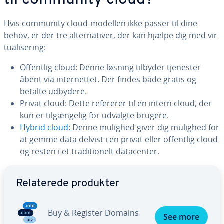
til community cloud?
Hvis community cloud-modellen ikke passer til dine
behov, er der tre al­ter­na­ti­ver, der kan hjælpe dig med vir­
tu­a­li­se­ring:
Offentlig cloud: Denne løsning tilbyder tjenester
åbent via in­ter­net­tet. Der findes både gratis og
betalte udbydere.
Privat cloud: Dette refererer til en intern cloud, der
kun er til­gæn­ge­lig for udvalgte brugere.
Hybrid cloud
: Denne mulighed giver dig mulighed for
at gemme data delvist i en privat eller offentlig cloud
og resten i et tra­di­tio­nelt da­ta­cen­ter.
Gå til ho­ved­me­nu­en
Re­la­te­re­de produkter
Buy & Register Domains
See more