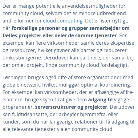
Der er mange po­ten­ti­el­le an­ven­del­ses­mu­lig­he­der for
community cloud, selvom det er mindre udbredt end
andre former for
cloud computing
. Det er især nyttigt,
når
for­skel­li­ge personer og grupper sam­ar­bej­der om
fælles projekter eller deler de samme tjenester
. For
eksempel kan flere virk­som­he­der samle deres eks­per­ti­se
og res­sour­cer, hvilket gavner alle parter og reducerer
om­kost­nin­ger­ne. Derudover kan partnere, der sam­ar­bej­
der om et projekt, finde community cloud for­del­ag­tigt.
Løsningen bruges også ofte af store or­ga­ni­sa­tio­ner med
globale netværk, hvilket muliggør optimal ko­or­di­ne­ring.
For eksempel kan virk­som­he­der, der er afhængige af fre­
elan­ce­re, bruge skyen til at give dem
adgang til
vigtige
pro­gram­mer,
ser­ver­struk­tu­rer og projekter
. Derudover
kan fuld­tids­an­sat­te, der arbejder hjemmefra, eller
kunder, som du har lang­va­ri­ge re­la­tio­ner til, få adgang til
alle relevante tjenester via en community cloud.