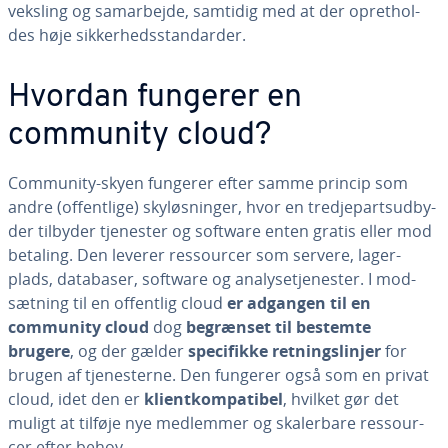
veks­ling og sam­ar­bej­de, samtidig med at der op­ret­hol­
des høje sik­ker­heds­stan­dar­der.
Hvordan fungerer en
community cloud?
Community-skyen fungerer efter samme princip som
andre (of­fent­li­ge) sky­løs­nin­ger, hvor en tred­je­part­s­ud­by­
der tilbyder tjenester og software enten gratis eller mod
betaling. Den leverer res­sour­cer som servere, la­ger­
plads, databaser, software og ana­ly­se­tje­ne­ster. I mod­
sæt­ning til en offentlig cloud
er adgangen til en
community cloud
dog
begrænset til bestemte
brugere
, og der gælder
spe­ci­fik­ke ret­nings­linjer
for
brugen af tje­ne­ster­ne. Den fungerer også som en privat
cloud, idet den er
kli­ent­kom­pa­ti­bel
, hvilket gør det
muligt at tilføje nye medlemmer og ska­ler­ba­re res­sour­
cer efter behov.