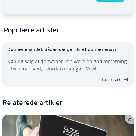
Populære artikler
Do­mæ­ne­han­del: Sådan sælger du et do­mæ­ne­navn
Køb og salg af domæner kan være en god for­ret­ning
– hvis man ved, hvordan man gør. Vi vil…
Læs mere
Re­la­te­re­de artikler