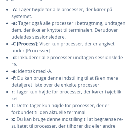
-A:
Tager højde for alle processer, der kører på
systemet.
-a:
Tager også alle processer i be­tragt­ning, undtagen
dem, der ikke er knyttet til ter­mi­na­len. Derudover
udelades ses­sions­le­de­re.
-C [Process]:
Viser kun processer, der er angivet
under [Processer].
-d:
In­klu­de­rer alle processer undtagen ses­sions­le­de­
re.
-e:
Identisk med -A.
-f:
Du kan bruge denne indstil­ling til at få en mere
de­tal­je­ret liste over de enkelte processer.
r:
Tager kun højde for processer, der kører i øje­blik­
ket.
T:
Dette tager kun højde for processer, der er
forbundet til den aktuelle terminal.
x:
Du kan bruge denne indstil­ling til at begrænse re­
sul­ta­tet til processer, der tilhører dig eller andre