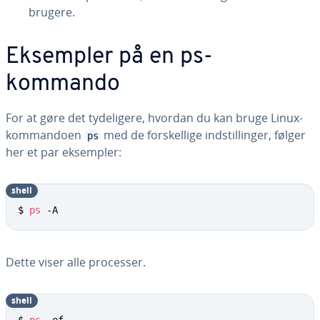
brugere.
Eksempler på en ps-
kommando
For at gøre det ty­de­li­ge­re, hvordan du kan bruge Linux-
kom­man­do­en
med de for­skel­li­ge indstil­lin­ger, følger
ps
her et par eksempler:
shell
$ 
ps
 -A
Dette viser alle processer.
shell