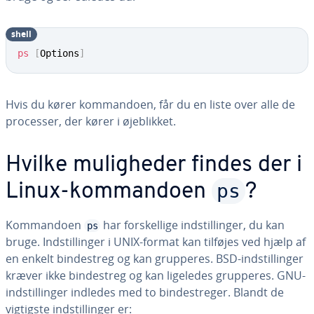
shell
ps
[
Options
]
Hvis du kører kom­man­do­en, får du en liste over alle de
processer, der kører i øje­blik­ket.
Hvilke mu­lig­he­der findes der i
ps
Linux-kom­man­do­en
?
Kom­man­do­en
har for­skel­li­ge indstil­lin­ger, du kan
ps
bruge. Indstil­lin­ger i UNIX-format kan tilføjes ved hjælp af
en enkelt bin­de­streg og kan grupperes. BSD-indstil­lin­ger
kræver ikke bin­de­streg og kan ligeledes grupperes. GNU-
indstil­lin­ger indledes med to bin­de­stre­ger. Blandt de
vigtigste indstil­lin­ger er: