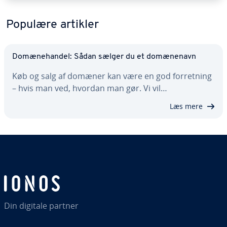
Populære artikler
Do­mæ­ne­han­del: Sådan sælger du et do­mæ­ne­navn
Køb og salg af domæner kan være en god for­ret­ning
– hvis man ved, hvordan man gør. Vi vil…
Læs mere
Din digitale partner