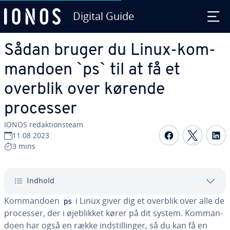
Digital Guide
Gå til ho­ve­d­ind­hol­det
Sådan bruger du Linux-kom­
man­do­en `ps` til at få et
overblik over kørende
processer
IONOS re­dak­tions­team
Del på Fac
Del på
D
11.08.2023
3 mins
Indhold
Kom­man­do­en
i Linux giver dig et overblik over alle de
ps
processer, der i øje­blik­ket kører på dit system. Kom­man­
do­en har også en række indstil­lin­ger, så du kan få en