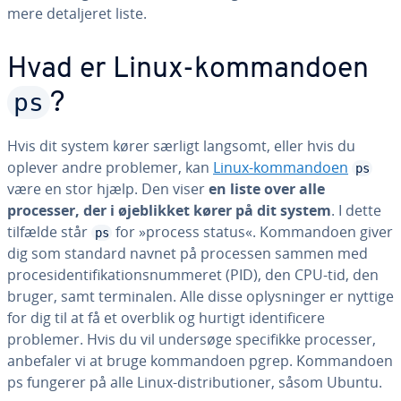
mere de­tal­je­ret liste.
Hvad er Linux-kom­man­do­en
ps
?
Hvis dit system kører særligt langsomt, eller hvis du
oplever andre problemer, kan
Linux-kom­man­do­en
ps
være en stor hjælp. Den viser
en liste over alle
processer, der i øje­blik­ket kører på dit system
. I dette
tilfælde står
for »process status«. Kom­man­do­en giver
ps
dig som standard navnet på processen sammen med
pro­cesi­den­ti­fi­ka­tions­num­me­ret (PID), den CPU-tid, den
bruger, samt ter­mi­na­len. Alle disse op­lys­nin­ger er nyttige
for dig til at få et overblik og hurtigt iden­ti­fi­ce­re
problemer. Hvis du vil undersøge spe­ci­fik­ke processer,
anbefaler vi at bruge kom­man­do­en pgrep. Kom­man­do­en
ps fungerer på alle Linux-di­stri­bu­tio­ner, såsom Ubuntu.