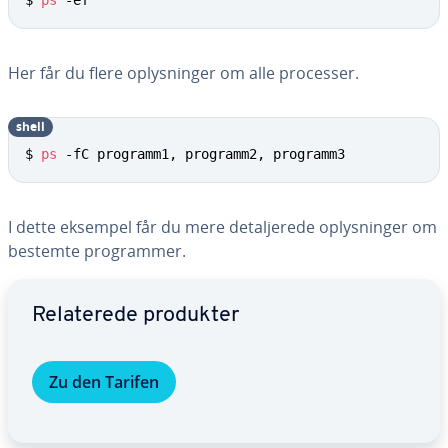
$ 
ps
 -ef
Her får du flere op­lys­nin­ger om alle processer.
shell
$ 
ps
 -fC programm1, programm2, programm3
I dette eksempel får du mere de­tal­je­re­de op­lys­nin­ger om
bestemte pro­gram­mer.
Gå til ho­ved­me­nu­en
Re­la­te­re­de produkter
Zu den Tarifen