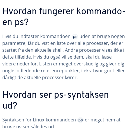
Hvordan fungerer kom­man­do­
en ps?
Hvis du indtaster kom­man­do­en
uden at bruge nogen
ps
parametre, får du vist en liste over alle processer, der er
startet fra den aktuelle shell. Andre processer vises ikke i
dette tilfælde. Hvis du også vil se dem, skal du læse
videre nedenfor. Listen er meget over­sku­e­lig og giver dig
nogle ind­le­den­de re­fe­ren­ce­punk­ter, f.eks. hvor godt eller
dårligt de aktuelle processer kører.
Hvordan ser ps-syntaksen
ud?
Syntaksen for Linux-kom­man­do­en
er meget nem at
ps
bruge og ser således ud: