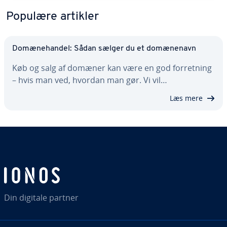
Populære artikler
Do­mæ­ne­han­del: Sådan sælger du et do­mæ­ne­navn
Køb og salg af domæner kan være en god for­ret­ning
– hvis man ved, hvordan man gør. Vi vil…
Læs mere
Din digitale partner