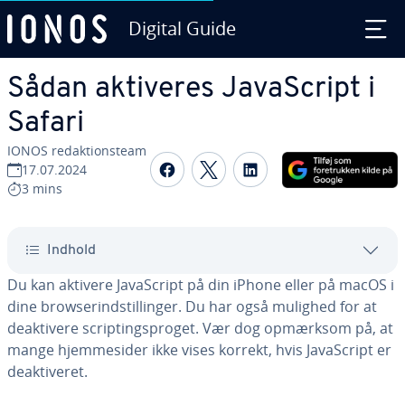
Digital Guide
Gå til ho­ve­d­ind­hol­det
Sådan aktiveres Ja­va­Script i
Safari
IONOS re­dak­tions­team
Del på Facebook
Del på Twitter
Del på LinkedIn
17.07.2024
3 mins
Indhold
Du kan aktivere Ja­va­Script på din iPhone eller på macOS i
dine brow­se­rindstil­lin­ger. Du har også mulighed for at
de­ak­ti­ve­re scrip­tings­pro­get. Vær dog opmærksom på, at
mange hjem­mesi­der ikke vises korrekt, hvis Ja­va­Script er
de­ak­ti­ve­ret.