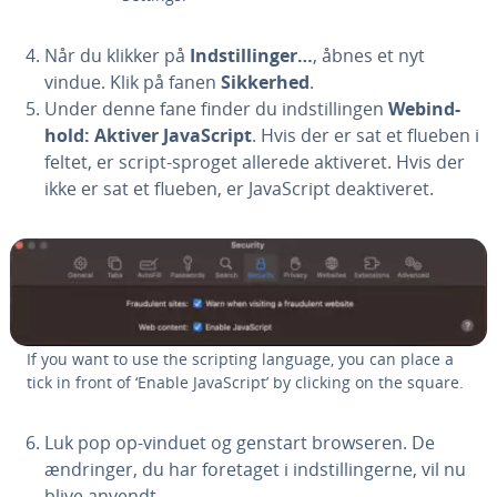
Når du klikker på
Indstil­lin­ger…
, åbnes et nyt
vindue. Klik på fanen
Sikkerhed
.
Under denne fane finder du indstil­lin­gen
We­bind­
hold: Aktiver Ja­va­Script
. Hvis der er sat et flueben i
feltet, er script-sproget allerede aktiveret. Hvis der
ikke er sat et flueben, er Ja­va­Script de­ak­ti­ve­ret.
If you want to use the scripting language, you can place a
tick in front of ‘Enable Ja­va­Script’ by clicking on the square.
Luk pop op-vinduet og genstart browseren. De
ændringer, du har foretaget i indstil­lin­ger­ne, vil nu
blive anvendt.