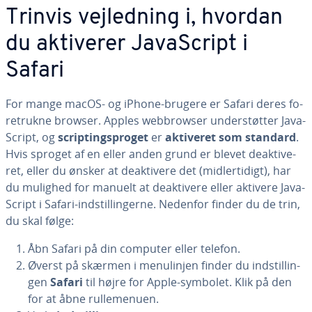
Trinvis vej­led­ning i, hvordan
du aktiverer Ja­va­Script i
Safari
For mange macOS- og iPhone-brugere er Safari deres fo­
re­truk­ne browser. Apples web­brow­ser un­der­støt­ter Ja­va­
Script, og
scrip­tings­pro­get
er
aktiveret som standard
.
Hvis sproget af en eller anden grund er blevet de­ak­ti­ve­
ret, eller du ønsker at de­ak­ti­ve­re det (mid­ler­ti­digt), har
du mulighed for manuelt at de­ak­ti­ve­re eller aktivere Ja­va­
Script i Safari-indstil­lin­ger­ne. Nedenfor finder du de trin,
du skal følge:
Åbn Safari på din computer eller telefon.
Øverst på skærmen i me­nulinj­en finder du indstil­lin­
gen
Safari
til højre for Apple-symbolet. Klik på den
for at åbne rul­le­me­nu­en.