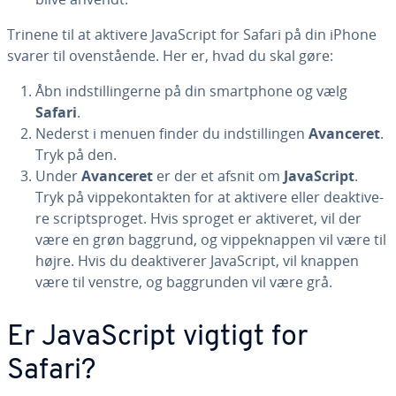
Trinene til at aktivere Ja­va­Script for Safari på din iPhone
svarer til oven­stå­en­de. Her er, hvad du skal gøre:
Åbn indstil­lin­ger­ne på din smartp­ho­ne og vælg
Safari
.
Nederst i menuen finder du indstil­lin­gen
Avanceret
.
Tryk på den.
Under
Avanceret
er der et afsnit om
Ja­va­Script
.
Tryk på vip­pe­kon­tak­ten for at aktivere eller de­ak­ti­ve­
re scripts­pro­get. Hvis sproget er aktiveret, vil der
være en grøn baggrund, og vip­pek­nap­pen vil være til
højre. Hvis du de­ak­ti­ve­rer Ja­va­Script, vil knappen
være til venstre, og bag­grun­den vil være grå.
Er Ja­va­Script vigtigt for
Safari?