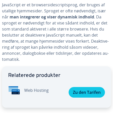
Ja­va­Script er et brow­ser­si­descript­s­prog, der bruges af
utallige hjem­mesi­der. Sproget er ofte nød­ven­digt, især
når
man in­te­gre­rer og viser dynamisk indhold
. Da
sproget er nød­ven­digt for at vise sådant indhold, er det
som standard aktiveret i alle større browsere. Hvis du
beslutter at de­ak­ti­ve­re Ja­va­Script manuelt, kan det
medføre, at mange hjem­mesi­der vises forkert. De­ak­ti­ve­
ring af sproget kan påvirke indhold såsom videoer,
annoncer, di­a­log­bok­se eller tids­linjer, der opdateres au­
to­ma­tisk.
Gå til ho­ved­me­nu­en
Re­la­te­re­de produkter
Web Hosting
Zu den Tarifen