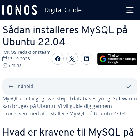
Digital Guide
Gå til ho­ve­d­ind­hol­det
Sådan in­stal­le­res MySQL på
Ubuntu 22.04
IONOS re­dak­tions­team
Del på Facebook
Del på Twitter
Del på LinkedIn
13.10.2023
5 mins
Indhold
MySQL er et vigtigt værktøj til da­ta­ba­sesty­ring. Softwaren
kan bruges på Ubuntu. Vi vil guide dig gennem
processen med at in­stal­le­re MySQL på Ubuntu 22.04.
Hvad er kravene til MySQL på