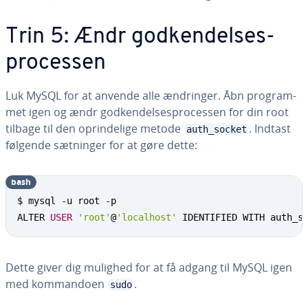
Trin 5: Ændr god­ken­del­ses­
pro­ces­sen
Luk MySQL for at anvende alle ændringer. Åbn pro­gram­
met igen og ændr god­ken­del­ses­pro­ces­sen for din root
tilbage til den op­rin­de­li­ge metode
. Indtast
auth_socket
følgende sætninger for at gøre dette:
bash
$ mysql -u root -p

ALTER 
USER
'root'
@
'localhost'
 IDENTIFIED WITH auth_s
Dette giver dig mulighed for at få adgang til MySQL igen
med kom­man­do­en
.
sudo