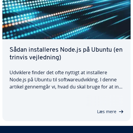
Sådan in­stal­le­res Node.js på Ubuntu (en
trinvis vej­led­ning)
Udviklere finder det ofte nyttigt at in­stal­le­re
Node.js på Ubuntu til softwa­re­ud­vik­ling. I denne
artikel gennemgår vi, hvad du skal bruge for at in­
stal­le­re Node.js, og hvordan du in­stal­le­rer det,
herunder tre for­skel­li­ge metoder til in­stal­la­tion. Vi
ser også på, hvordan du kan…
Læs mere