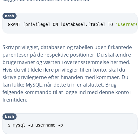
bash
GRANT 
[
privilege
]
 ON 
[
database
]
.
[
table
]
 TO 
'username
Skriv pri­vil­e­gi­et, databasen og tabellen uden fir­kan­te­de
pa­ren­te­ser på de respek­ti­ve po­si­tio­ner. Du skal ændre
bru­ger­nav­net og værten i over­ens­stem­mel­se hermed.
Hvis du vil tildele flere pri­vil­e­gi­er til en konto, skal du
skrive pri­vil­e­gi­er­ne efter hinanden med kommaer. Du
kan lukke MySQL, når dette trin er afsluttet. Brug
følgende kommando til at logge ind med denne konto i
fremtiden:
bash
$ mysql -u username -p