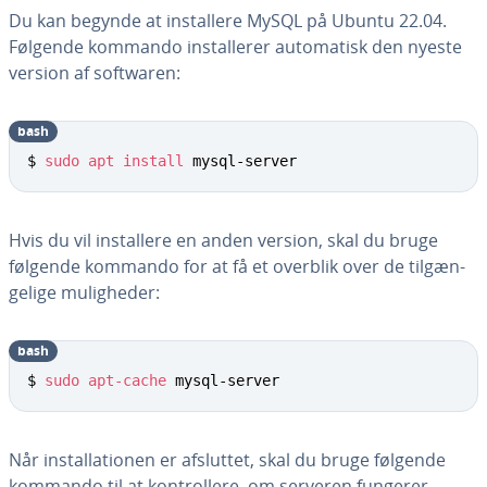
Du kan begynde at in­stal­le­re MySQL på Ubuntu 22.04.
Følgende kommando in­stal­le­rer au­to­ma­tisk den nyeste
version af softwaren:
bash
$ 
sudo
apt
install
 mysql-server
Hvis du vil in­stal­le­re en anden version, skal du bruge
følgende kommando for at få et overblik over de til­gæn­
ge­li­ge mu­lig­he­der:
bash
$ 
sudo
apt-cache
 mysql-server
Når in­stal­la­tio­nen er afsluttet, skal du bruge følgende
kommando til at kon­trol­le­re, om serveren fungerer