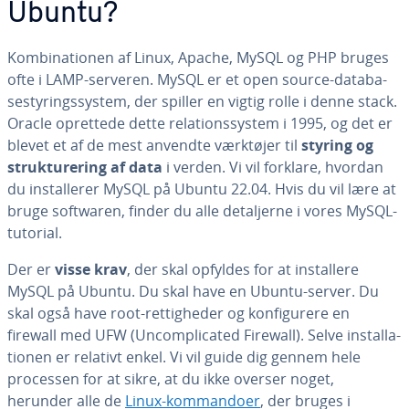
Ubuntu?
Kom­bi­na­tio­nen af Linux, Apache, MySQL og PHP bruges
ofte i LAMP-serveren. MySQL er et open source-da­ta­ba­
sesty­rings­sy­stem, der spiller en vigtig rolle i denne stack.
Oracle oprettede dette re­la­tions­sy­stem i 1995, og det er
blevet et af de mest anvendte værktøjer til
styring og
struk­tu­re­ring af data
i verden. Vi vil forklare, hvordan
du in­stal­le­rer MySQL på Ubuntu 22.04. Hvis du vil lære at
bruge softwaren, finder du alle de­tal­jer­ne i vores MySQL-
tutorial.
Der er
visse krav
, der skal opfyldes for at in­stal­le­re
MySQL på Ubuntu. Du skal have en Ubuntu-server. Du
skal også have root-ret­tig­he­der og kon­fi­gu­re­re en
firewall med UFW (Un­com­pli­ca­ted Firewall). Selve in­stal­la­
tio­nen er relativt enkel. Vi vil guide dig gennem hele
processen for at sikre, at du ikke overser noget,
herunder alle de
Linux-kom­man­do­er
, der bruges i