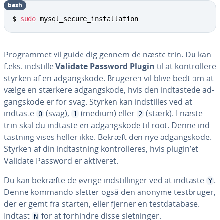
bash
$ 
sudo
 mysql_secure_installation
Pro­gram­met vil guide dig gennem de næste trin. Du kan
f.eks. indstille
Validate Password Plugin
til at kon­trol­le­re
styrken af en ad­gangs­ko­de. Brugeren vil blive bedt om at
vælge en stærkere ad­gangs­ko­de, hvis den ind­ta­ste­de ad­
gangs­ko­de er for svag. Styrken kan indstil­les ved at
indtaste
(svag),
(medium) eller
(stærk). I næste
0
1
2
trin skal du indtaste en ad­gangs­ko­de til root. Denne ind­
tast­ning vises heller ikke. Bekræft den nye ad­gangs­ko­de.
Styrken af din ind­tast­ning kon­trol­le­res, hvis plugin’et
Validate Password er aktiveret.
Du kan bekræfte de øvrige indstil­lin­ger ved at indtaste
.
Y
Denne kommando sletter også den anonyme test­bru­ger,
der er gemt fra starten, eller fjerner en test­da­ta­ba­se.
Indtast
for at forhindre disse slet­nin­ger.
N