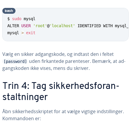
bash
$ 
sudo
 mysql

ALTER 
USER
'root'
@
'localhost'
 IDENTIFIED WITH mysql_
mysql 
>
exit
Vælg en sikker ad­gangs­ko­de, og indtast den i feltet
uden fir­kan­te­de pa­ren­te­ser. Bemærk, at ad­
[password]
gangs­ko­den ikke vises, mens du skriver.
Trin 4: Tag sik­ker­heds­for­an­
stalt­nin­ger
Åbn sik­ker­heds­skrip­tet for at vælge vigtige indstil­lin­ger.
Kom­man­do­en er: