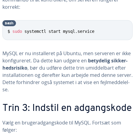
korrekt:
bash
$ 
sudo
 systemctl start mysql.service
MySQL er nu in­stal­le­ret på Ubuntu, men serveren er ikke
kon­fi­gu­re­ret. Da dette kan udgøre en
betydelig sik­ker­
heds­ri­si­ko
, bør du udføre dette trin umid­del­bart efter
in­stal­la­tio­nen og derefter kun arbejde med denne server.
Dette for­hin­drer også systemet i at vise en fejl­med­del­el­
se.
Trin 3: Indstil en ad­gangs­ko­de
Vælg en bru­ge­r­ad­gangs­ko­de til MySQL. Fortsæt som
følger: