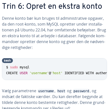
Trin 6: Opret en ekstra konto
Denne konto bør kun bruges til ad­mi­ni­stra­ti­ve opgaver,
da den root-konto, som MySQL opretter under in­stal­la­
tio­nen på Ubuntu 22.04, har om­fat­ten­de be­fø­jel­ser. Brug
en ekstra konto til at arbejde i databaser. Følgende kom­
man­do­er opretter denne konto og giver den de nød­ven­
di­ge ret­tig­he­der:
bash
$ 
sudo
 mysql

CREATE 
USER
'username'
@
'host'
 IDENTIFIED WITH authen
Vælg pa­ra­me­tre­ne
,
og
, og
username
host
password
indsæt de faktiske værdier. Du kan derefter begynde at
tildele denne konto bestemte ret­tig­he­der. Denne grund­
læg­gen­de kommando ser således ud: