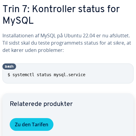
Trin 7: Kon­trol­ler status for
MySQL
In­stal­la­tio­nen af MySQL på Ubuntu 22.04 er nu afsluttet.
Til sidst skal du teste pro­gram­mets status for at sikre, at
det kører uden problemer:
bash
$ systemctl status mysql.service
Gå til ho­ved­me­nu­en
Re­la­te­re­de produkter
Zu den Tarifen