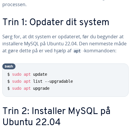
processen.
Trin 1: Opdater dit system
Sørg for, at dit system er opdateret, før du begynder at
in­stal­le­re MySQL på Ubuntu 22.04. Den nemmeste måde
at gøre dette på er ved hjælp af
-kom­man­do­en:
apt
bash
$ 
sudo
apt
 update

$ 
sudo
apt
 list --upgradable

$ 
sudo
apt
 upgrade
Trin 2: Installer MySQL på
Ubuntu 22.04