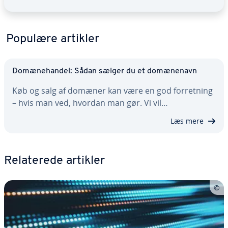
Populære artikler
Do­mæ­ne­han­del: Sådan sælger du et do­mæ­ne­navn
Køb og salg af domæner kan være en god for­ret­ning
– hvis man ved, hvordan man gør. Vi vil…
Læs mere
Re­la­te­re­de artikler