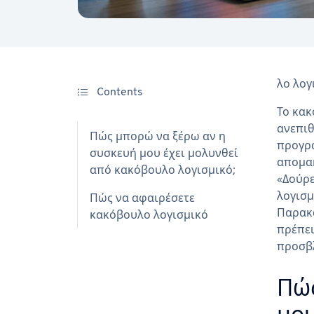
λο λογ
Contents
Το κακ
ανεπιθ
Πώς μπορώ να ξέρω αν η
προγρά
συσκευή μου έχει μολυνθεί
απομακ
από κακόβουλο λογισμικό;
«Δούρε
λογισμ
Πώς να αφαιρέσετε
Παρακά
κακόβουλο λογισμικό
πρέπει
προσβ
Πώς