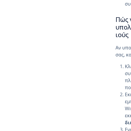
συ
Πώς 
υπολ
ιούς
Αν υπο
σας, κ
Κλ
συ
πλ
πο
Εκ
εμ
Wi
εκ
δι
Εν