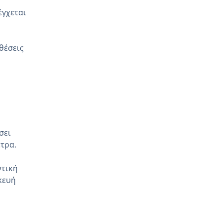
έγχεται
ιθέσεις
σει
τρα.
ντική
κευή