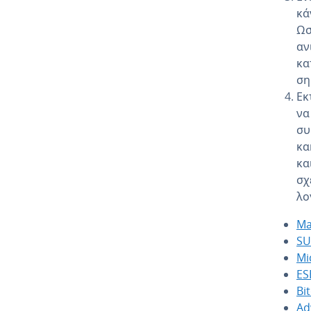
κά
Ωσ
αν
κα
ση
Εκ
να
συ
κα
κα
σχ
λο
Ma
SU
Mi
ES
Bi
Ad