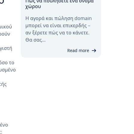
ο
Πώς να πουλήσετε ένα όνομα
χώρου
Η αγορά και πώληση domain
μπορεί να είναι επικερδής –
μικού
αν ξέρετε πώς να το κάνετε.
ορούν
Θα σας…
γιστή
Read more
όσο το
λυσμένο
τής
ένο
: