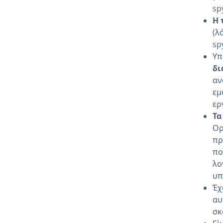
sp
Η 
(λ
sp
Υπ
δι
αν
εμ
ερ
Τα
Ορ
πρ
πο
λο
υπ
Έχ
αυ
σκ