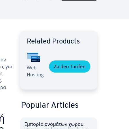
Related Products
τον
ό, για
Zu den Tarifen
Web
ές
Hosting
.
τρα
Popular Articles
ή
Εμπορία ονομάτων χώρου: