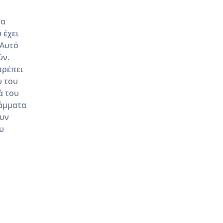
να
 έχει
 Αυτό
ύν.
πρέπει
υ του
ά του
άμματα
ουν
υ