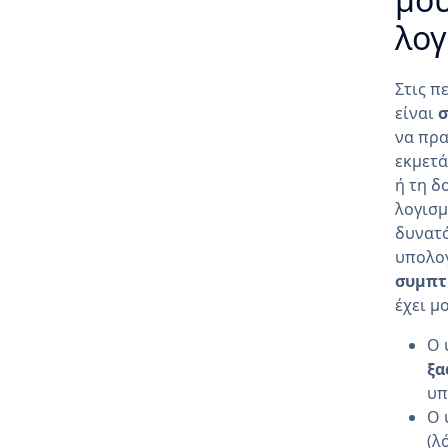
μου
λογ
Στις π
είναι
σ
να πρα
εκμετά
ή τη δ
λογισμ
δυνατό
υπολογ
συμπτ
έχει μ
Ο 
ξα
υπ
Ο 
(λ