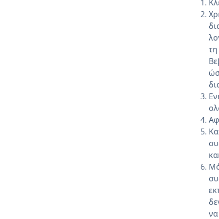
Κλ
Χρ
δι
λο
τη
Βε
ώσ
δι
Εν
ολ
Αφ
Κα
συ
κα
Μό
συ
εκ
δε
να