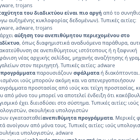
yware, trojans
ταχύτητα του διαδικτύου είναι πιο αργή
από το συνηθι
όγω αυξημένης κυκλοφορίας δεδομένων). Τυπικές αιτίες:
yware, adware, trojans
άρχει
αύξηση του ανεπιθύμητου περιεχομένου στο
αδίκτυο
, όπως διαφημιστικά αναδυόμενα παράθυρα, αυ
ακατεύθυνση σε ανεπιθύμητους ιστότοπους ή η ξαφνική
φάνιση νέας αρχικής σελίδας, μηχανής αναζήτησης ή γρ
γαλείων στον περιηγητή. Τυπικές αιτίες: adware
 προγράμματα
παρουσιάζουν
σφάλματα
ή διακόπτονται.
ισμένοι ιούς μπορούν ακόμη και να απενεργοποιήσουν
ογράμματα προστασίας από ιούς και τείχη προστασίας, κ
υ από μόνο του μπορεί να αποτελεί ένδειξη ότι κακόβου
γισμικό έχει διεισδύσει στο σύστημα. Τυπικές αιτίες: ιούς
ολογιστών, σκουλήκια υπολογιστών
ουν εγκατασταθεί
ανεπιθύμητα προγράμματα
. Μερικές 
τά ανοίγουν από μόνα τους. Τυπικές αιτίες: ιούς υπολογι
ουλήκια υπολογιστών, adware