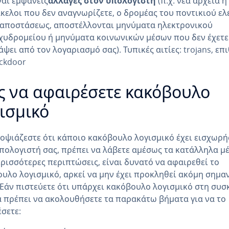
ναι εμφανείς
αλλαγές στον υπολογιστή
(π.χ. νέα αρχεία ή
κελοι που δεν αναγνωρίζετε, ο δρομέας του ποντικιού ελ
 αποστάσεως, αποστέλλονται μηνύματα ηλεκτρονικού
χυδρομείου ή μηνύματα κοινωνικών μέσων που δεν έχετε
άψει από τον λογαριασμό σας). Τυπικές αιτίες: trojans, επ
ckdoor
 να αφαιρέσετε κακόβουλο
ισμικό
οψιάζεστε ότι κάποιο κακόβουλο λογισμικό έχει εισχωρή
πολογιστή σας, πρέπει να λάβετε αμέσως τα κατάλληλα μέ
ερισσότερες περιπτώσεις, είναι δυνατό να αφαιρεθεί το
υλο λογισμικό, αρκεί να μην έχει προκληθεί ακόμη σημα
 Εάν πιστεύετε ότι υπάρχει κακόβουλο λογισμικό στη συσ
α πρέπει να ακολουθήσετε τα παρακάτω βήματα για να το
σετε: