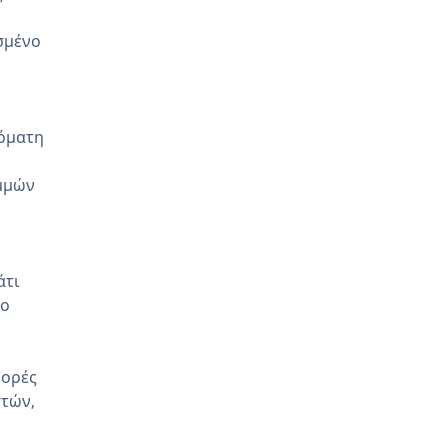
σμένο
τόματη
αμμών
άτι
λο
φορές
στών,