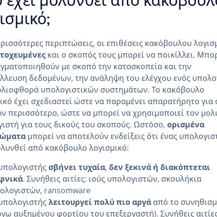
 έχει μολυνθεί από κακόβουλ
ισμικό;
ερισσότερες περιπτώσεις, οι επιθέσεις κακόβουλου λογισ
τοχευμένες
και ο σκοπός τους μπορεί να ποικίλλει. Μπ
γματοποιηθούν με σκοπό την κατασκοπεία και την
λλευση δεδομένων, την ανάληψη του ελέγχου ενός υπολο
ολιοφθορά υπολογιστικών συστημάτων. Το κακόβουλο
ικό έχει σχεδιαστεί ώστε να παραμένει απαρατήρητο για 
ν περισσότερο, ώστε να μπορεί να χρησιμοποιεί τον μο
ιστή για τους δικούς του σκοπούς. Ωστόσο,
ορισμένα
ώματα
μπορεί να αποτελούν ενδείξεις ότι ένας υπολογισ
ολυνθεί από κακόβουλο λογισμικό:
υπολογιστής
σβήνει τυχαία
,
δεν ξεκινά ή
διακόπτεται
φνικά
. Συνήθεις αιτίες: ιούς υπολογιστών, σκουλήκια
ολογιστών, ransomware
υπολογιστής
λειτουργεί πολύ πιο αργά
από το συνηθισμ
όγω αυξημένου φορτίου του επεξεργαστή). Συνήθεις αιτίες