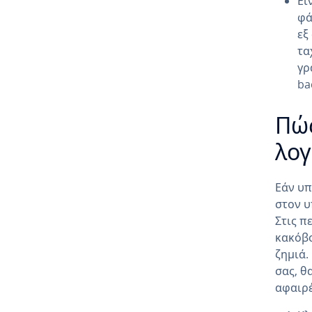
Εί
φά
εξ
τα
γρ
ba
Πώς
λογ
Εάν υπ
στον υ
Στις π
κακόβο
ζημιά.
σας, θ
αφαιρέ