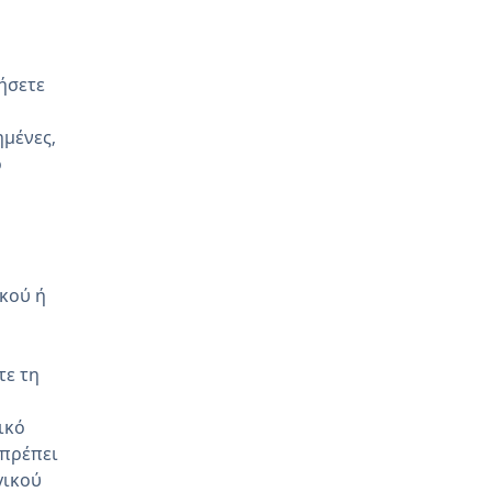
ήσετε
ημένες,
ο
κού ή
τε τη
ικό
 πρέπει
γικού