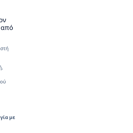
ον
 από
ιστή
ή,
κού
γία με
ο