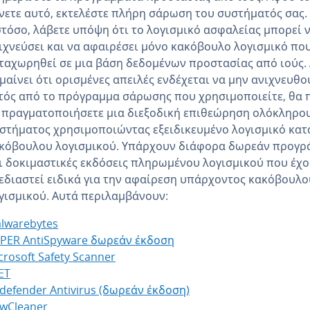
νετε αυτό, εκτελέστε πλήρη σάρωση του συστήματός σας.
τόσο, λάβετε υπόψη ότι το λογισμικό ασφαλείας μπορεί 
ιχνεύσει και να αφαιρέσει μόνο κακόβουλο λογισμικό που
ταχωρηθεί σε μια βάση δεδομένων προστασίας από ιούς.
μαίνει ότι ορισμένες απειλές ενδέχεται να μην ανιχνευθο
τός από το πρόγραμμα σάρωσης που χρησιμοποιείτε, θα 
 πραγματοποιήσετε μια διεξοδική επιθεώρηση ολόκληρο
στήματος χρησιμοποιώντας εξειδικευμένο λογισμικό κατ
κόβουλου λογισμικού. Υπάρχουν διάφορα δωρεάν προγρ
ι δοκιμαστικές εκδόσεις πληρωμένου λογισμικού που έχ
εδιαστεί ειδικά για την αφαίρεση υπάρχοντος κακόβουλο
γισμικού. Αυτά περιλαμβάνουν:
lwarebytes
PER AntiSpyware δωρεάν έκδοση
crosoft Safety Scanner
ET
tdefender Antivirus (δωρεάν έκδοση)
wCleaner