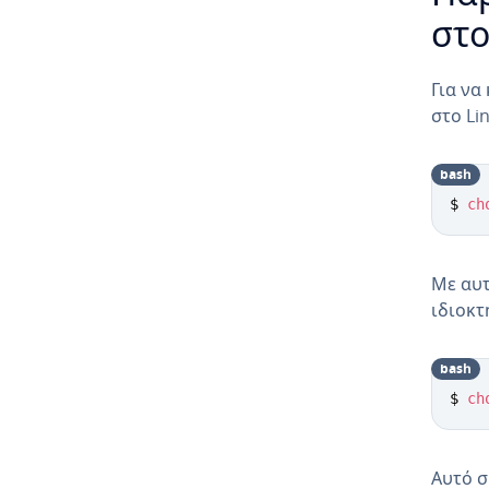
στο
Για να
στο Li
bash
$ 
ch
Με αυτ
ιδιοκτ
bash
$ 
ch
Αυτό σ