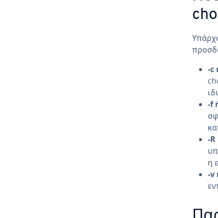
cho
Υπάρχο
προσδι
-c
ch
ιδ
-f
σφ
κα
-R
υπ
η 
-v
εν
Παρ