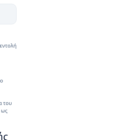
 εντολή
το
α του
 ως
ής