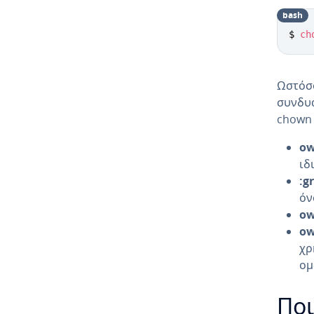
bash
$ 
ch
Ωστόσο
συνδυα
chown 
ow
ιδ
:g
όν
ow
ow
χρ
ομ
Ποι