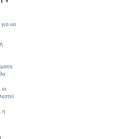
 για να
λή
ύματα
θα
 οι
λεστεί
ι η
n