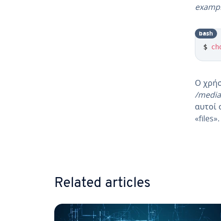
example
bash
$ 
ch
Ο χρήσ
/medi
αυτοί 
«files».
Go to 
Related articles