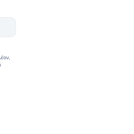
έον,
α