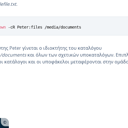
file.txt
.
own
 -cR Peter:files /media/documents
της Peter γίνεται ο ιδιοκτήτης του καταλόγου
a/documents
και όλων των σχετικών υποκαταλόγων. Επιπλ
οι κατάλογοι και οι υποφάκελοι μεταφέρονται στην ομάδ
Main Menu