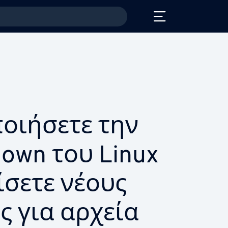
οιήσετε την
own του Linux
ίσετε νέους
ς για αρχεία