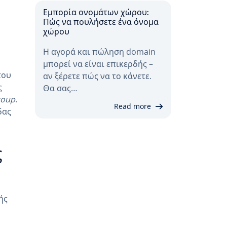
Εμπορία ονομάτων χώρου:
Πώς να πουλήσετε ένα όνομα
χώρου
Η αγορά και πώληση domain
μπορεί να είναι επικερδής –
του
αν ξέρετε πώς να το κάνετε.
ς
Θα σας…
roup
.
Read more
δας
ς
ής