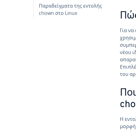
Παραδείγματα της εντολής
chown στο Linux
Πώς
Για να
χρησιμ
συμπε
νέου ι
απαραί
Επιπλέ
του αρ
Ποι
cho
Η εντο
μορφή