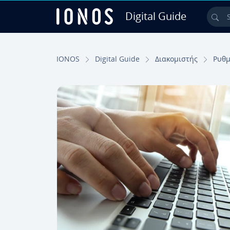
Digital Guide
Sea
Skip to Main Content
IONOS
Digital Guide
Διακομιστής
Ρυθμ