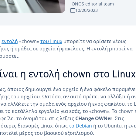
IONOS editorial team
10/20/2023
ν
εντολή
«chown»
του Linux
μπορείτε να ορίσετε νέους
ήτες ή ομάδες σε αρχεία ή φακέλους. Η εντολή μπορεί να
ρμοστεί.
είναι η εντολή chown στο Linux
ς, όποιος δημιουργεί ένα αρχείο ή ένα φάκελο παραμένε
ήτης του αρχείου. Ωστόσο, αν αυτό πρέπει να αλλάξει ή α
 να αλλάξετε την ομάδα ενός αρχείου ή ενός φακέλου, το 
ει το κατάλληλο εργαλείο για εσάς, το «chown». Το chown 
οφείλει το όνομά του στις λέξεις
CHange OWNer
. Στις
ότερες διανομές Linux, όπως
το Debian
ή το Ubuntu, η εν
ποτελεί μέρος του βασικού εξοπλισμού.