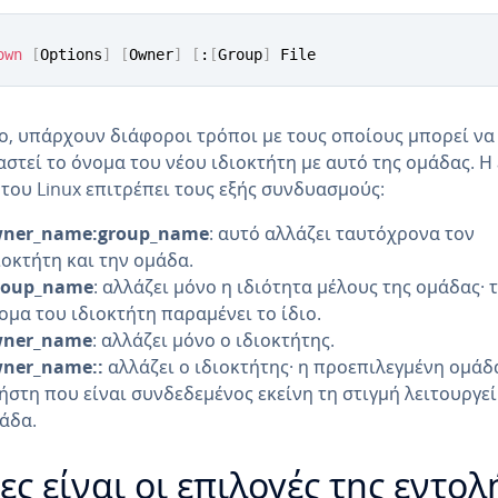
own
[
Options
]
[
Owner
]
[
:
[
Group
]
 File
, υπάρχουν διάφοροι τρόποι με τους οποίους μπορεί να
στεί το όνομα του νέου ιδιοκτήτη με αυτό της ομάδας. Η
του Linux επιτρέπει τους εξής συνδυασμούς:
ner_name:group_name
: αυτό αλλάζει ταυτόχρονα τον
ιοκτήτη και την ομάδα.
roup_name
: αλλάζει μόνο η ιδιότητα μέλους της ομάδας· 
ομα του ιδιοκτήτη παραμένει το ίδιο.
ner_name
: αλλάζει μόνο ο ιδιοκτήτης.
ner_name::
αλλάζει ο ιδιοκτήτης· η προεπιλεγμένη ομάδ
ήστη που είναι συνδεδεμένος εκείνη τη στιγμή λειτουργεί
άδα.
ες είναι οι επιλογές της εντολ