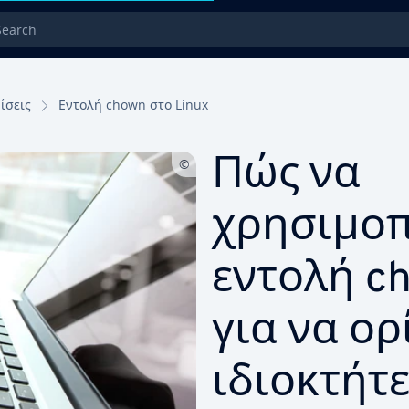
rch
ίσεις
Εντολή chown στο Linux
Πώς να
χρησιμοπ
εντολή ch
για να ορ
ιδιοκτήτε