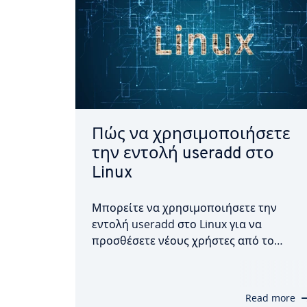
Πώς να χρησιμοποιήσετε
την εντολή useradd στο
Linux
Μπορείτε να χρησιμοποιήσετε την
εντολή useradd στο Linux για να
προσθέσετε νέους χρήστες από το
τερματικό, αρκεί να διαθέτετε
δικαιώματα root. Σε αυτόν τον οδηγό θα
σας δείξουμε πώς να χρησιμοποιήσετε
Read more
την εντολή και θα σας εξηγήσουμε τις