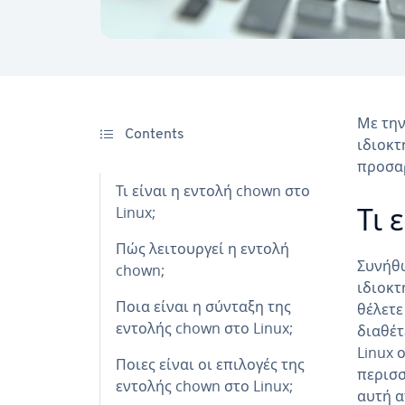
Με τη
Contents
ιδιοκτ
προσα
Τι είναι η εντολή chown στο
Linux;
Τι 
Πώς λειτουργεί η εντολή
Συνήθω
chown;
ιδιοκτ
Ποια είναι η σύνταξη της
θέλετε
εντολής chown στο Linux;
διαθέτ
Linux 
Ποιες είναι οι επιλογές της
περισσ
εντολής chown στο Linux;
αυτή α