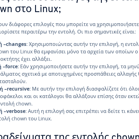
wn στο Linux;
υν διάφορες επιλογές που μπορείτε να χρησιμοποιήσετε
ορίσετε περαιτέρω την εντολή. Οι πιο σημαντικές είναι:
 ή –changes
: Χρησιμοποιώντας αυτήν την επιλογή, η εντο
own του Linux θα εμφανίσει μόνο τα αρχεία των οποίων ο
ιοκτήτης έχει αλλάξει.
 ή –force
: Εάν χρησιμοποιήσετε αυτήν την επιλογή, τα μην
άλματος σχετικά με αποτυχημένες προσπάθειες αλλαγής 
τασταλούν.
 ή –recursive
: Με αυτήν την επιλογή διασφαλίζετε ότι όλοι
οφάκελοι και οι κατάλογοι θα αλλάξουν επίσης όταν εκτε
εντολή chown.
 ή –verbose
: Αυτή η επιλογή σας επιτρέπει να δείτε τι κάνε
τολή chown του Linux.
αδείγματα της εντολής chow