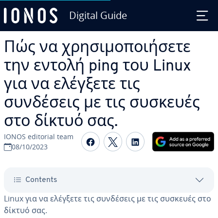
Digital Guide
Skip to Main Content
Πώς να χρησιμοποιήσετε
την εντολή ping του Linux
για να ελέγξετε τις
συνδέσεις με τις συσκευές
στο δίκτυό σας.
IONOS editorial team
Share on Facebook
Share on Twitter
Share on Linked
08/10/2023
Contents
Linux για να ελέγξετε τις συνδέσεις με τις συσκευές στο
δίκτυό σας.