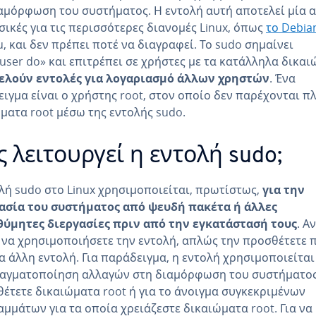
αμόρφωση του συστήματος. Η εντολή αυτή αποτελεί μία α
σικές για τις περισσότερες διανομές Linux, όπως
το Debia
, και δεν πρέπει ποτέ να διαγραφεί. Το sudo σημαίνει
user do» και επιτρέπει σε χρήστες με τα κατάλληλα δικα
ελούν εντολές για λογαριασμό άλλων χρηστών
. Ένα
ιγμα είναι ο χρήστης root, στον οποίο δεν παρέχονται π
ματα root μέσω της εντολής sudo.
 λειτουργεί η εντολή sudo;
λή sudo στο Linux χρησιμοποιείται, πρωτίστως,
για την
ασία του συστήματος από ψευδή πακέτα ή άλλες
θύμητες διεργασίες πριν από την εγκατάστασή τους
. Αν
 να χρησιμοποιήσετε την εντολή, απλώς την προσθέτετε 
α άλλη εντολή. Για παράδειγμα, η εντολή χρησιμοποιείται
ραγματοποίηση αλλαγών στη διαμόρφωση του συστήματος
θέτετε δικαιώματα root ή για το άνοιγμα συγκεκριμένων
μμάτων για τα οποία χρειάζεστε δικαιώματα root. Για να