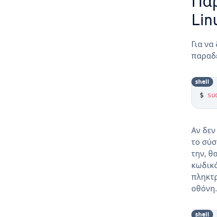
Παρ
Lin
Για να
παραδ
shell
$ 
su
Αν δεν
το σύσ
την, θ
κωδικό
πληκτρ
οθόνη.
shell