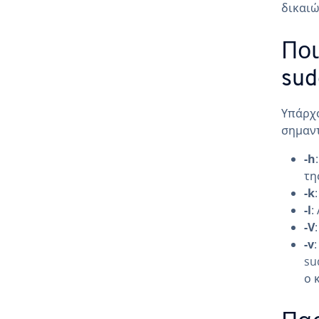
δικαιώ
Ποι
sud
Υπάρχο
σημαντ
-h
τη
-k
-l
:
-V
-v
su
ο 