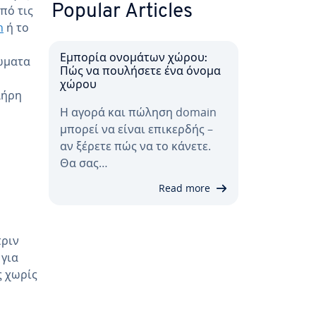
Popular Articles
πό τις
n
ή το
Εμπορία ονομάτων χώρου:
ιώματα
Πώς να πουλήσετε ένα όνομα
χώρου
λήρη
Η αγορά και πώληση domain
μπορεί να είναι επικερδής –
αν ξέρετε πώς να το κάνετε.
Θα σας…
Read more
πριν
 για
 χωρίς