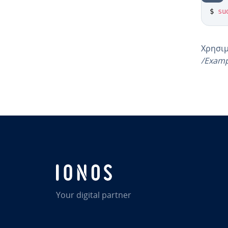
$ 
su
Χρησιμ
/Examp
Go to 
Your digital partner