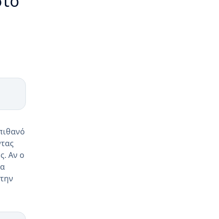
στο
 πιθανό
ντας
. Αν ο
να
στην