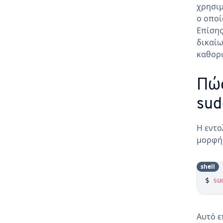
χρησιμ
ο οποί
Επίσης
δικαίω
καθορ
Πώς
sud
Η εντο
μορφή 
shell
$ 
su
Αυτό ε