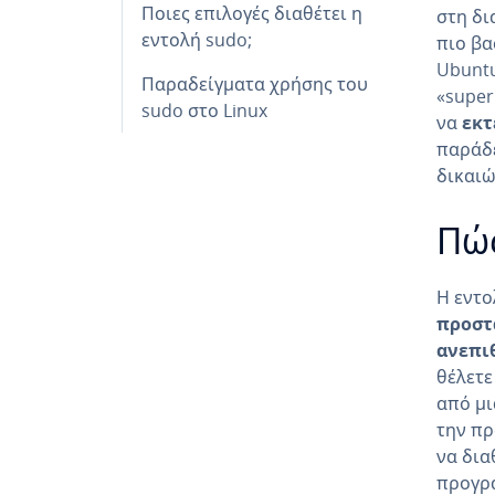
Ποιες επιλογές διαθέτει η
στη δι
εντολή sudo;
πιο βα
Ubuntu
Παραδείγματα χρήσης του
«super
sudo στο Linux
να
εκτ
παράδε
δικαιώ
Πώς
Η εντο
προστ
ανεπι
θέλετε
από μι
την π
να δια
προγρα