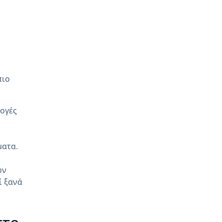
πιο
λογές
ματα.
ων
ί ξανά