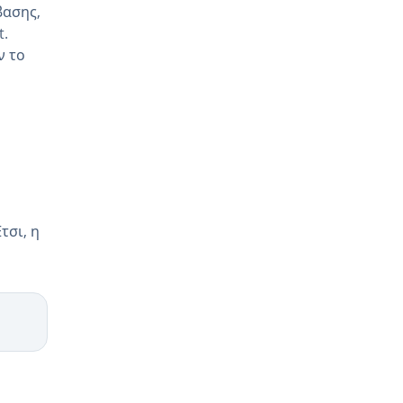
βασης,
t.
ν το
τσι, η