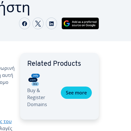
ήστη
Share on Facebook
Share on Twitter
Share on LinkedIn
Related Products
σωρινή
η αυτή
τομο
Buy &
See more
Register
Domains
ς του
λλαγές