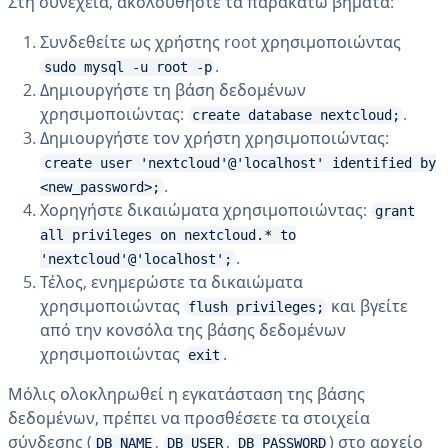
Στη συνέχεια, ακολουθήστε τα παρακάτω βήματα:
Συνδεθείτε ως χρήστης root χρησιμοποιώντας
.
sudo mysql -u root -p
Δημιουργήστε τη βάση δεδομένων
χρησιμοποιώντας:
.
create database nextcloud;
Δημιουργήστε τον χρήστη χρησιμοποιώντας:
create user 'nextcloud'@'localhost' identified by
.
<new_password>;
Χορηγήστε δικαιώματα χρησιμοποιώντας:
grant
all privileges on nextcloud.* to
.
'nextcloud'@'localhost';
Τέλος, ενημερώστε τα δικαιώματα
χρησιμοποιώντας
και βγείτε
flush privileges;
από την κονσόλα της βάσης δεδομένων
χρησιμοποιώντας
.
exit
Μόλις ολοκληρωθεί η εγκατάσταση της βάσης
δεδομένων, πρέπει να προσθέσετε τα στοιχεία
σύνδεσης (
,
,
) στο αρχείο
DB_NAME
DB_USER
DB_PASSWORD