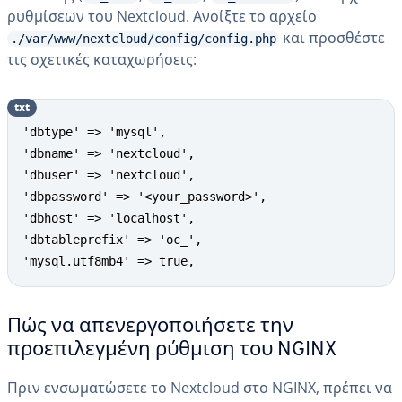
ρυθμίσεων του Nextcloud. Ανοίξτε το αρχείο
και προσθέστε
./var/www/nextcloud/config/config.php
τις σχετικές καταχωρήσεις:
txt
'dbtype' => 'mysql',

'dbname' => 'nextcloud',

'dbuser' => 'nextcloud',

'dbpassword' => '<your_password>',

'dbhost' => 'localhost',

'dbtableprefix' => 'oc_',

'mysql.utf8mb4' => true,
Πώς να απενεργοποιήσετε την
προεπιλεγμένη ρύθμιση του NGINX
Πριν ενσωματώσετε το Nextcloud στο NGINX, πρέπει να