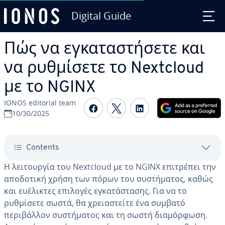
Digital Guide
Skip to Main Content
Πώς να εγκαταστήσετε και
να ρυθμίσετε το Nextcloud
με το NGINX
IONOS editorial team
Share on Facebook
Share on Twitter
Share on Linked
10/30/2025
Contents
Η λειτουργία του Nextcloud με το NGINX επιτρέπει την
αποδοτική χρήση των πόρων του συστήματος, καθώς
και ευέλικτες επιλογές εγκατάστασης. Για να το
ρυθμίσετε σωστά, θα χρειαστείτε ένα συμβατό
περιβάλλον συστήματος και τη σωστή διαμόρφωση.