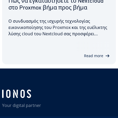
Πώς να εγκαταστήσετε το Nextcloud
στο Proxmox βήμα προς βήμα
Ο συνδυασμός της ισχυρής τεχνολογίας
εικονικοποίησης του Proxmox και της ευέλικτης
λύσης cloud του Nextcloud σας προσφέρει
μέγιστο έλεγχο των δεδομένων, της ασφάλειας
και της ιδιωτικότητάς σας, καθώς και μια
σταθερή πλατφόρμα για προσωπικές ή
Read more
επαγγελματικές εφαρμογές. Σε αυτό το…
Your digital partner