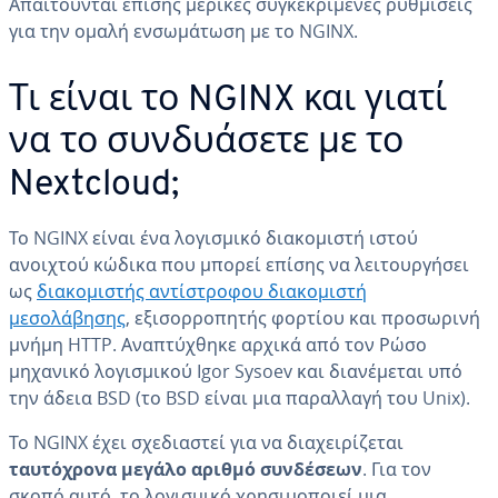
Απαιτούνται επίσης μερικές συγκεκριμένες ρυθμίσεις
για την ομαλή ενσωμάτωση με το NGINX.
Τι είναι το NGINX και γιατί
να το συνδυάσετε με το
Nextcloud;
Το NGINX είναι ένα λογισμικό διακομιστή ιστού
ανοιχτού κώδικα που μπορεί επίσης να λειτουργήσει
ως
διακομιστής αντίστροφου διακομιστή
μεσολάβησης
, εξισορροπητής φορτίου και προσωρινή
μνήμη HTTP. Αναπτύχθηκε αρχικά από τον Ρώσο
μηχανικό λογισμικού Igor Sysoev και διανέμεται υπό
την άδεια BSD (το BSD είναι μια παραλλαγή του Unix).
Το NGINX έχει σχεδιαστεί για να διαχειρίζεται
ταυτόχρονα μεγάλο αριθμό συνδέσεων
. Για τον
σκοπό αυτό, το λογισμικό χρησιμοποιεί μια