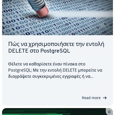
Πώς να χρησιμοποιήσετε την εντολή
DELETE στο PostgreSQL
Θέλετε να καθαρίσετε έναν πίνακα στο
PostgreSQL; Με την εντολή DELETE μπορείτε να
διαγράψετε συγκεκριμένες εγγραφές ή να
αφαιρέσετε όλα τα δεδομένα ενός πίνακα. Σε
αυτό το άρθρο, θα δούμε τι είναι αυτή η εντολή,
πώς διαμορφώνεται η σύνταξή της και πώς
Read more
μπορείτε να διαγράψετε μια…