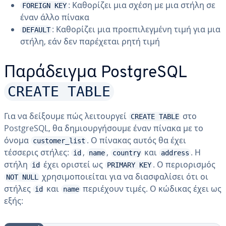
: Καθορίζει μια σχέση με μια στήλη σε
FOREIGN KEY
έναν άλλο πίνακα
: Καθορίζει μια προεπιλεγμένη τιμή για μια
DEFAULT
στήλη, εάν δεν παρέχεται ρητή τιμή
Παράδειγμα PostgreSQL
CREATE TABLE
Για να δείξουμε πώς λειτουργεί
στο
CREATE TABLE
PostgreSQL, θα δημιουργήσουμε έναν πίνακα με το
όνομα
. Ο πίνακας αυτός θα έχει
customer_list
τέσσερις στήλες:
,
,
και
. Η
id
name
country
address
στήλη
έχει οριστεί ως
. Ο περιορισμός
id
PRIMARY KEY
χρησιμοποιείται για να διασφαλίσει ότι οι
NOT NULL
στήλες
και
περιέχουν τιμές. Ο κώδικας έχει ως
id
name
εξής: