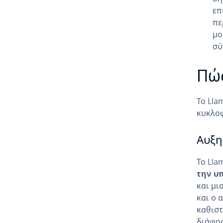
επ
πε
μο
σύ
Πώς
Το Lla
κυκλοφ
Αυξη
Το Lla
την υ
και μι
και ο 
καθιστ
διάφορ