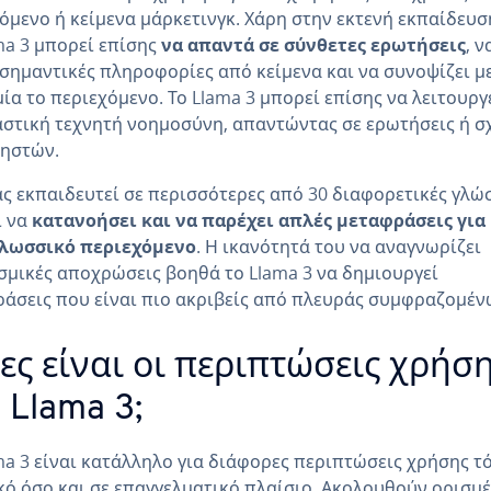
όμενο ή κείμενα μάρκετινγκ. Χάρη στην εκτενή εκπαίδευσ
ma 3 μπορεί επίσης
να απαντά σε σύνθετες ερωτήσεις
, ν
 σημαντικές πληροφορίες από κείμενα και να συνοψίζει μ
ία το περιεχόμενο. Το Llama 3 μπορεί επίσης να λειτουργ
στική τεχνητή νοημοσύνη, απαντώντας σε ερωτήσεις ή σ
ρηστών.
ς εκπαιδευτεί σε περισσότερες από 30 διαφορετικές γλώ
ί να
κατανοήσει και να παρέχει απλές μεταφράσεις για
λωσσικό περιεχόμενο
. Η ικανότητά του να αναγνωρίζει
σμικές αποχρώσεις βοηθά το Llama 3 να δημιουργεί
άσεις που είναι πιο ακριβείς από πλευράς συμφραζομέν
ες είναι οι περιπτώσεις χρήσ
 Llama 3;
ma 3 είναι κατάλληλο για διάφορες περιπτώσεις χρήσης τ
κό όσο και σε επαγγελματικό πλαίσιο. Ακολουθούν ορισμέ