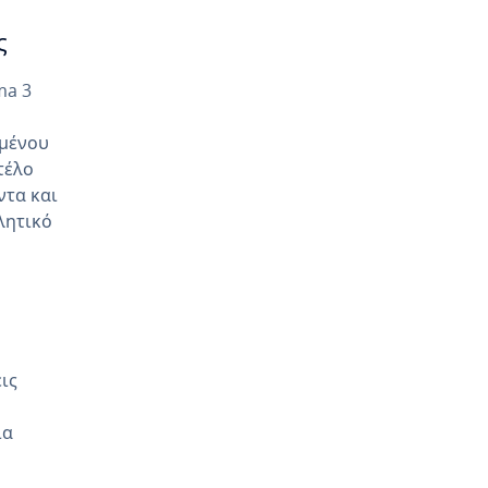
ς
ma 3
ομένου
τέλο
ντα και
λητικό
ις
ια