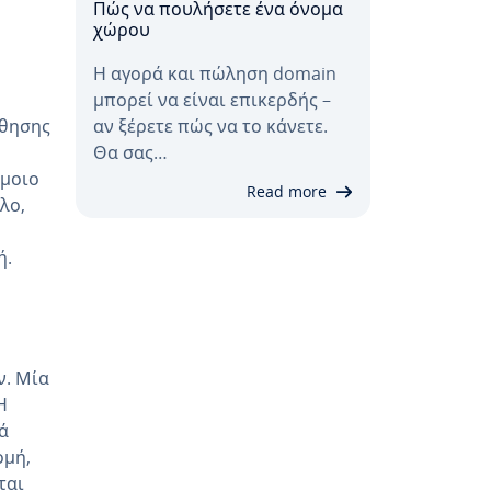
Πώς να πουλήσετε ένα όνομα
χώρου
Η αγορά και πώληση domain
μπορεί να είναι επικερδής –
άθησης
αν ξέρετε πώς να το κάνετε.
Θα σας…
όμοιο
Read more
λο,
ή.
ν. Μία
 Η
ά
ομή,
ται