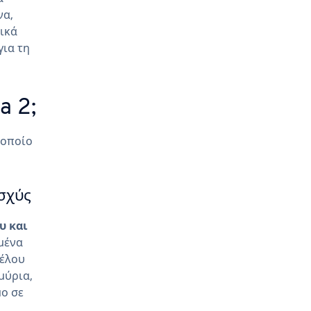
να,
ικά
για τη
a 2;
 οποίο
σχύς
υ και
ομένα
τέλου
μύρια,
μο σε