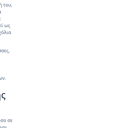
ή του,
α
ε
εί ως
χόλια
σσες,
ων.
ης
όσο σε
νοι