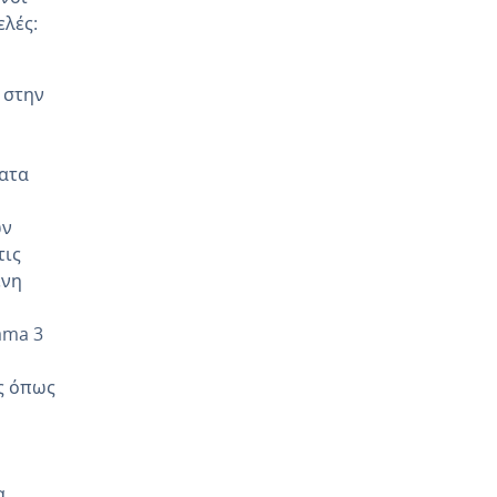
ελές:
 στην
ατα
ών
τις
ένη
lama 3
ς όπως
α