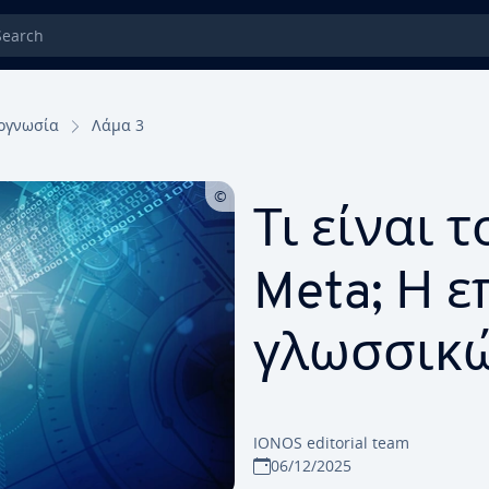
rch
ογνωσία
Λάμα 3
Τι είναι 
Meta; Η ε
γλωσσικ
IONOS editorial team
06/12/2025