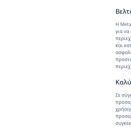
Βελτ
Η Meta
για να
περιεχ
και κα
ασφαλέ
προστα
περιεχ
Καλύ
Σε σύγ
προσαρ
χρήσης
προσαρ
συγκεκ