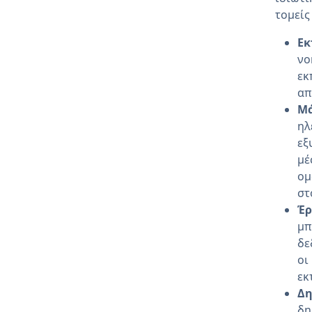
τομείς
Εκ
νο
εκ
απ
Μά
ηλ
εξ
μέ
ομ
στ
Έρ
μπ
δε
οι
εκ
Δη
δη