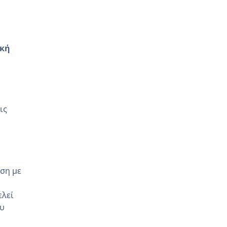
ική
ις
ση με
ελεί
ου