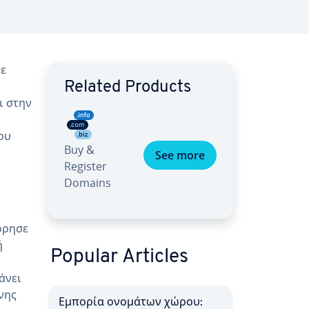
σε
Related Products
ι στην
ου
Buy &
See more
Register
Domains
όρησε
ή
Popular Articles
άνει
νης
Εμπορία ονομάτων χώρου: