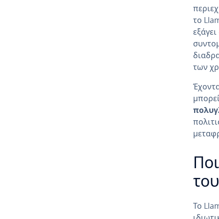
περιεχ
το Lla
εξάγει
συντομ
διαδρα
των χ
Έχοντα
μπορε
πολυγ
πολιτι
μεταφρ
Ποι
του
Το Lla
ιδιωτι