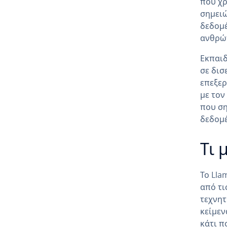
που χρ
σημειώ
δεδομέ
ανθρώπ
Εκπαιδ
σε δισ
επεξερ
με τον
που ση
δεδομέ
Τι 
Το Lla
από τι
τεχνητ
κείμεν
κάτι π