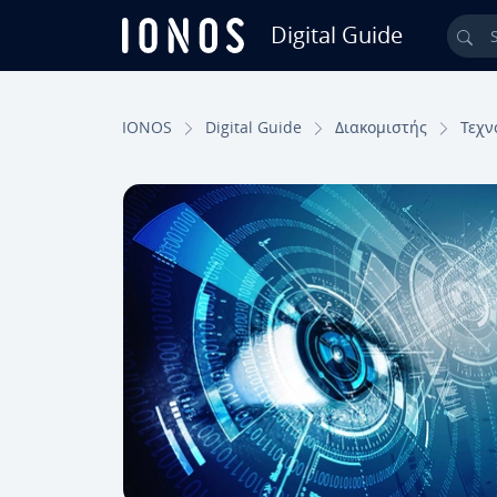
Digital Guide
Sea
Skip to Main Content
IONOS
Digital Guide
Διακομιστής
Τεχν