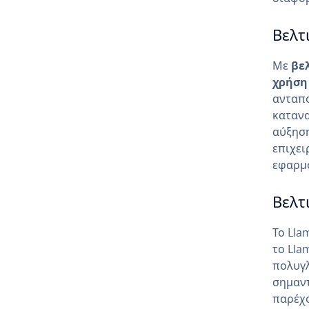
Βελτ
Με
βε
χρήση
ανταπο
κατανα
αύξηση
επιχει
εφαρμο
Βελτ
Το Lla
το Lla
πολυγλ
σημαντ
παρέχο