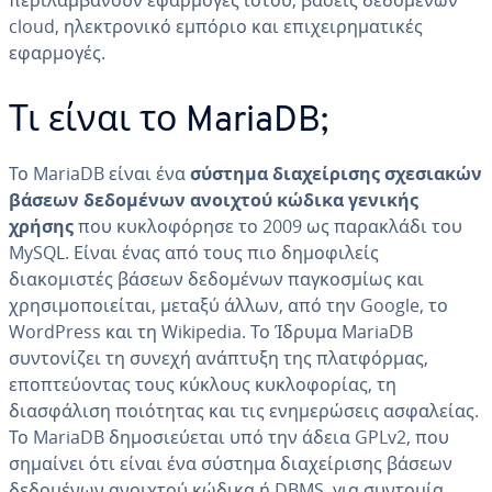
περιλαμβάνουν εφαρμογές ιστού, βάσεις δεδομένων
cloud, ηλεκτρονικό εμπόριο και επιχειρηματικές
εφαρμογές.
Τι είναι το MariaDB;
Το MariaDB είναι ένα
σύστημα διαχείρισης σχεσιακών
βάσεων δεδομένων ανοιχτού κώδικα γενικής
χρήσης
που κυκλοφόρησε το 2009 ως παρακλάδι του
MySQL. Είναι ένας από τους πιο δημοφιλείς
διακομιστές βάσεων δεδομένων παγκοσμίως και
χρησιμοποιείται, μεταξύ άλλων, από την Google, το
WordPress και τη Wikipedia. Το Ίδρυμα MariaDB
συντονίζει τη συνεχή ανάπτυξη της πλατφόρμας,
εποπτεύοντας τους κύκλους κυκλοφορίας, τη
διασφάλιση ποιότητας και τις ενημερώσεις ασφαλείας.
Το MariaDB δημοσιεύεται υπό την άδεια GPLv2, που
σημαίνει ότι είναι ένα σύστημα διαχείρισης βάσεων
δεδομένων ανοιχτού κώδικα ή DBMS, για συντομία.