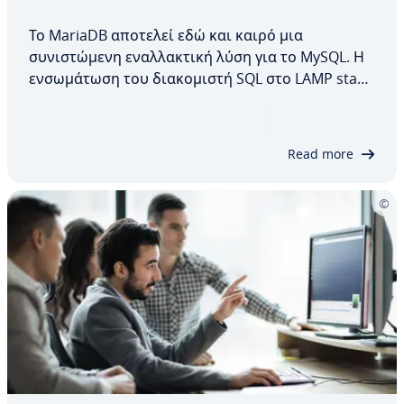
Το MariaDB αποτελεί εδώ και καιρό μια
συνιστώμενη εναλλακτική λύση για το MySQL. Η
ενσωμάτωση του διακομιστή SQL στο LAMP stack
σας μπορεί να γίνει εύκολα και χωρίς
προβλήματα. Σε αυτόν τον ειδικό οδηγό,
εξηγούμε πώς να εγκαταστήσετε το MariaDB στο
Read more
Ubuntu 22.04 και, στη συνέχεια,…