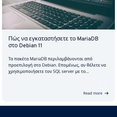
Πώς να εγκαταστήσετε το MariaDB
στο Debian 11
Τα πακέτα MariaDB περιλαμβάνονται από
προεπιλογή στο Debian. Επομένως, αν θέλετε να
χρησιμοποιήσετε τον SQL server με το
λειτουργικό σύστημα ως μέρος του LAMP stack,
αυτό μπορεί να γίνει εύκολα. Σε αυτό το άρθρο,
θα σας καθοδηγήσουμε βήμα προς βήμα στη
Read more
διαδικασία εγκατάστασης του…