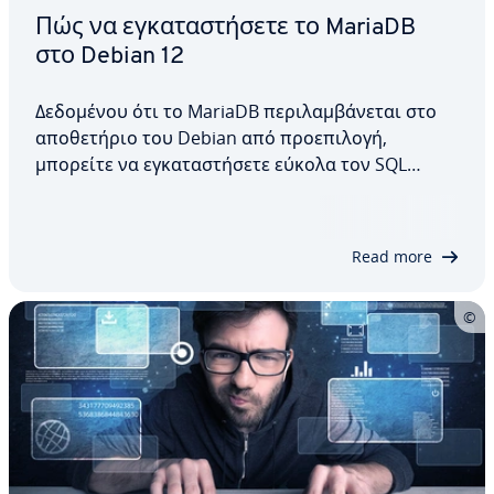
Πώς να εγκαταστήσετε το MariaDB
στο Debian 12
Δεδομένου ότι το MariaDB περιλαμβάνεται στο
αποθετήριο του Debian από προεπιλογή,
μπορείτε να εγκαταστήσετε εύκολα τον SQL
server. Σε αυτό το άρθρο, θα εξηγήσουμε πώς να
εγκαταστήσετε το MariaDB στο Debian 12, πώς να
διαμορφώσετε το λογισμικό στη συνέχεια και
Read more
ποιες επιλογές είναι…