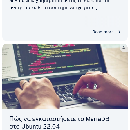
δεδομένων χρησιμοποιώντας το δωρεάν και
ανοιχτού κώδικα σύστημα διαχείρισης
σχεσιακών βάσεων δεδομένων MariaDB,
μπορείτε να χρησιμοποιήσετε την εντολή CREATE
DATABASE. Αυτό το άρθρο παρέχει μια
Read more
λεπτομερή εξήγηση του τρόπου λειτουργίας
της…
Πώς να εγκαταστήσετε το MariaDB
στο Ubuntu 22.04