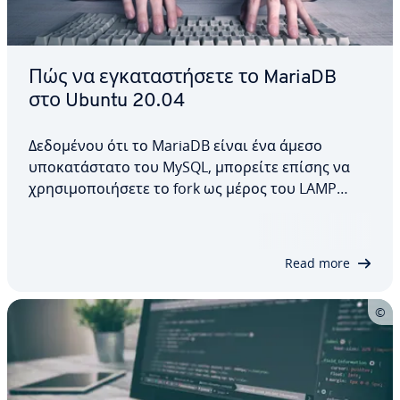
Πώς να εγκαταστήσετε το MariaDB
στο Ubuntu 20.04
Δεδομένου ότι το MariaDB είναι ένα άμεσο
υποκατάστατο του MySQL, μπορείτε επίσης να
χρησιμοποιήσετε το fork ως μέρος του LAMP
stack σας χωρίς κανένα πρόβλημα. Σε αυτό το
άρθρο, εξηγούμε πώς να εγκαταστήσετε το
MariaDB στο Ubuntu 20.04, ποιες διαμορφώσεις
Read more
και μέτρα ασφαλείας…