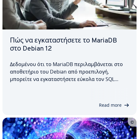
Πώς να εγκαταστήσετε το MariaDB
στο Debian 12
Δεδομένου ότι το MariaDB περιλαμβάνεται στο
αποθετήριο του Debian από προεπιλογή,
μπορείτε να εγκαταστήσετε εύκολα τον SQL
server. Σε αυτό το άρθρο, θα εξηγήσουμε πώς να
εγκαταστήσετε το MariaDB στο Debian 12, πώς να
διαμορφώσετε το λογισμικό στη συνέχεια και
Read more
ποιες επιλογές είναι…