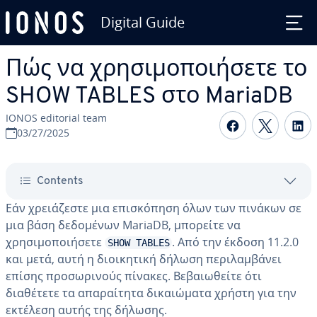
Digital Guide
Skip to Main Content
Πώς να χρησιμοποιήσετε το
SHOW TABLES στο MariaDB
IONOS editorial team
Share on F
Share 
S
03/27/2025
Contents
Εάν χρειάζεστε μια επισκόπηση όλων των πινάκων σε
μια βάση δεδομένων MariaDB, μπορείτε να
χρησιμοποιήσετε
. Από την έκδοση 11.2.0
SHOW TABLES
και μετά, αυτή η διοικητική δήλωση περιλαμβάνει
επίσης προσωρινούς πίνακες. Βεβαιωθείτε ότι
διαθέτετε τα απαραίτητα δικαιώματα χρήστη για την
εκτέλεση αυτής της δήλωσης.