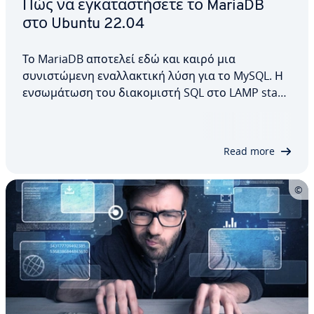
Πώς να εγκαταστήσετε το MariaDB
στο Ubuntu 22.04
Το MariaDB αποτελεί εδώ και καιρό μια
συνιστώμενη εναλλακτική λύση για το MySQL. Η
ενσωμάτωση του διακομιστή SQL στο LAMP stack
σας μπορεί να γίνει εύκολα και χωρίς
προβλήματα. Σε αυτόν τον ειδικό οδηγό,
εξηγούμε πώς να εγκαταστήσετε το MariaDB στο
Read more
Ubuntu 22.04 και, στη συνέχεια,…