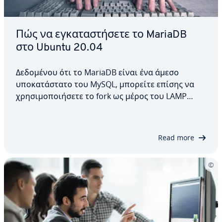
Πώς να εγκαταστήσετε το MariaDB
στο Ubuntu 20.04
Δεδομένου ότι το MariaDB είναι ένα άμεσο
υποκατάστατο του MySQL, μπορείτε επίσης να
χρησιμοποιήσετε το fork ως μέρος του LAMP
stack σας χωρίς κανένα πρόβλημα. Σε αυτό το
άρθρο, εξηγούμε πώς να εγκαταστήσετε το
MariaDB στο Ubuntu 20.04, ποιες διαμορφώσεις
Read more
και μέτρα ασφαλείας…