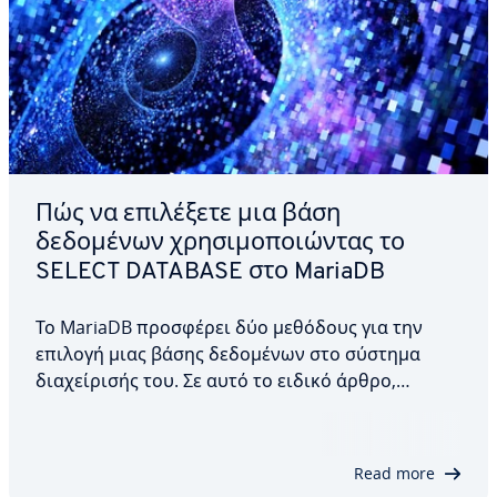
Πώς να επιλέξετε μια βάση
δεδομένων χρησιμοποιώντας το
SELECT DATABASE στο MariaDB
Το MariaDB προσφέρει δύο μεθόδους για την
επιλογή μιας βάσης δεδομένων στο σύστημα
διαχείρισής του. Σε αυτό το ειδικό άρθρο,
παρουσιάζουμε τον τρόπο χρήσης της δήλωσης
USE στη γραμμή εντολών και της συνάρτησης
mysql_select_db στη PHP με ένα απλό
Read more
παράδειγμα, και επισημαίνουμε…