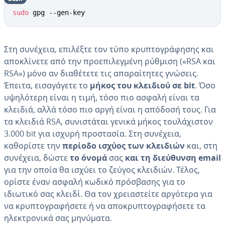
sudo
 gpg --gen-key
Στη συνέχεια, επιλέξτε τον τύπο κρυπτογράφησης και
αποκλίνετε από την προεπιλεγμένη ρύθμιση («RSA και
RSA») μόνο αν διαθέτετε τις απαραίτητες γνώσεις.
Έπειτα, εισαγάγετε το
μήκος του κλειδιού σε bit
. Όσο
υψηλότερη είναι η τιμή, τόσο πιο ασφαλή είναι τα
κλειδιά, αλλά τόσο πιο αργή είναι η απόδοσή τους. Για
τα κλειδιά RSA, συνιστάται γενικά μήκος τουλάχιστον
3.000 bit για ισχυρή προστασία. Στη συνέχεια,
καθορίστε την
περίοδο ισχύος των κλειδιών
και, στη
συνέχεια, δώστε
το όνομά
σας
και τη διεύθυνση email
για την οποία θα ισχύει το ζεύγος κλειδιών. Τέλος,
ορίστε έναν ασφαλή κωδικό πρόσβασης για το
ιδιωτικό σας κλειδί. Θα τον χρειαστείτε αργότερα για
να κρυπτογραφήσετε ή να αποκρυπτογραφήσετε τα
ηλεκτρονικά σας μηνύματα.