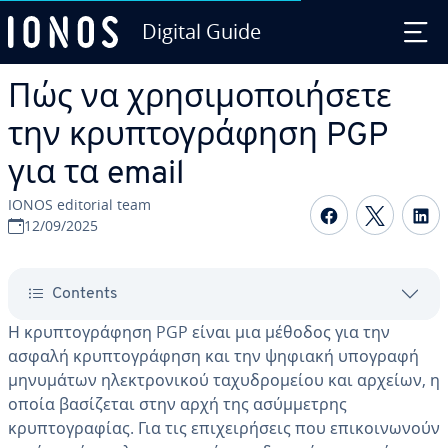
Digital Guide
Skip to Main Content
Πώς να χρησιμοποιήσετε
την κρυπτογράφηση PGP
για τα email
IONOS editorial team
Share on F
Share 
S
12/09/2025
Contents
Η κρυπτογράφηση PGP είναι μια μέθοδος για την
ασφαλή κρυπτογράφηση και την ψηφιακή υπογραφή
μηνυμάτων ηλεκτρονικού ταχυδρομείου και αρχείων, η
οποία βασίζεται στην αρχή της ασύμμετρης
κρυπτογραφίας. Για τις επιχειρήσεις που επικοινωνούν