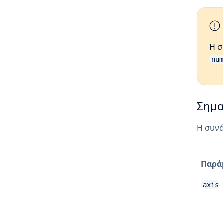
Η σ
num
Σημα
Η συνά
Παρά
axis