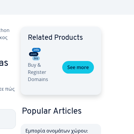
thon
ήκος
Related Products
as
Buy &
See more
Register
Domains
ίτε πώς
Popular Articles
Εμπορία ονομάτων χώρου: