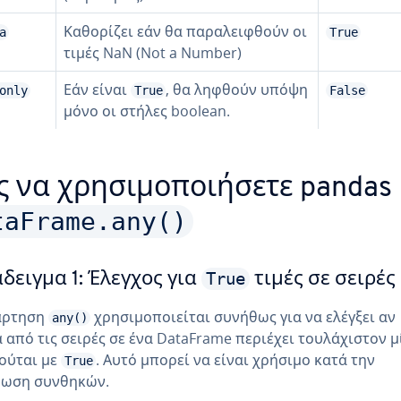
Καθορίζει εάν θα παραλειφθούν οι
a
True
τιμές NaN (Not a Number)
Εάν είναι
, θα ληφθούν υπόψη
only
True
False
μόνο οι στήλες boolean.
 να χρησιμοποιήσετε pandas
taFrame.any()
True
δειγμα 1: Έλεγχος για
τιμές σε σειρές
άρτηση
χρησιμοποιείται συνήθως για να ελέγξει αν
any()
 από τις σειρές σε ένα DataFrame περιέχει τουλάχιστον μ
ούται με
. Αυτό μπορεί να είναι χρήσιμο κατά την
True
ρωση συνθηκών.