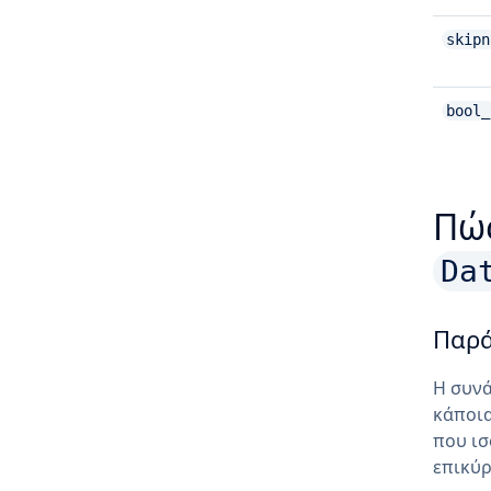
skipn
bool_
Πώς
Da
Παρά
Η συν
κάποια
που ισ
επικύ