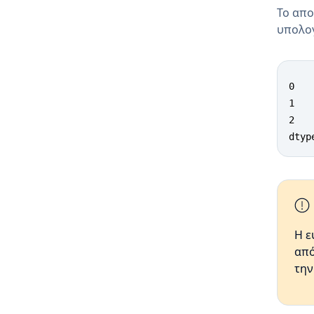
Το απο
υπολογ
0   
1   
2   
dtyp
Η ε
από
την