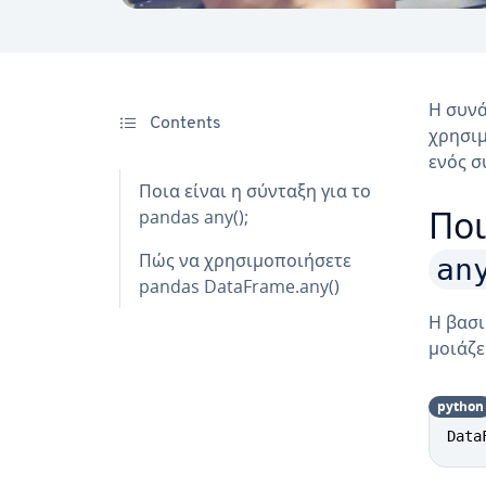
Η συν
Contents
χρησιμ
ενός σ
Ποια είναι η σύνταξη για το
pandas any();
Ποι
Πώς να χρησιμοποιήσετε
an
pandas DataFrame.any()
Η βασι
μοιάζε
python
Data