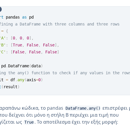
rt
 pandas 
as
fining a DataFrame with three columns and three rows
 
=
{
'A'
:
[
0
,
0
,
0
]
,
'B'
:
[
True
,
False
,
False
]
,
'C'
:
[
False
,
False
,
False
]
 pd
.
DataFrame
(
data
)
ing the any() function to check if any values in the row
lt 
=
 df
.
any
(
axis
=
0
)
t
(
result
)
παραπάνω κώδικα, το pandas
επιστρέφει 
DataFrame.any()
που δείχνει ότι μόνο η στήλη Β περιέχει μια τιμή που
γίζεται ως
. Το αποτέλεσμα έχει την εξής μορφή:
True