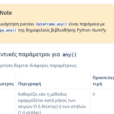
Note
υνάρτηση pandas
είναι παρόμοια με
DataFrame.any()
της δημοφιλούς βιβλιοθήκης Python
NumPy
.
py.any()
any()
ντικές παράμετροι για
ρτηση δέχεται διάφορες παραμέτρους:
Προεπιλε
μετρος
Περιγραφή
τιμή
Καθορίζει εάν η μέθοδος
0
εφαρμόζεται κατά μήκος των
σειρών (0 ή δείκτης) ή των στηλών
(1 ή στήλες)