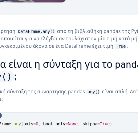
άρτηση
από τη βιβλιοθήκη pandas της Py
DataFrame.any()
οποιείται για να ελέγξει αν τουλάχιστον μία τιμή κατά μ
υγκεκριμένου άξονα σε ένα DataFrame έχει τιμή
.
True
α είναι η σύνταξη για το pand
y()
;
κή σύνταξη της συνάρτησης pandas
είναι απλή. Δε
any()
ι:
Frame
.
any
(
axis
=
0
,
 bool_only
=
None
,
 skipna
=
True
)