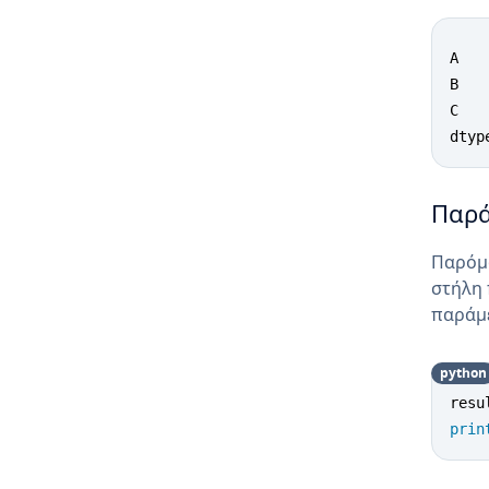
A   
B    
C   
dtyp
Παρά
Παρόμο
στήλη 
παράμ
python
resu
prin