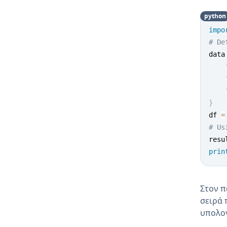
python
impo
# De
data
}
df 
=
# Us
resu
prin
Στον 
σειρά 
υπολο