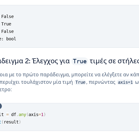
 False

True

 False

e: bool
True
δειγμα 2: Έλεγχος για
τιμές σε στήλε
ια με το πρώτο παράδειγμα, μπορείτε να ελέγξετε αν κά
περιέχει τουλάχιστον μία τιμή
, περνώντας
ω
True
axis=1
ετρο:
lt 
=
 df
.
any
(
axis
=
1
)
t
(
result
)