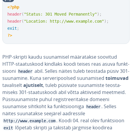
<?php
header
(
"Status: 301 Moved Permanently"
)
;
header
(
"Location: http://www.example.com"
)
;
exit
;
?>
PHP-skripti kaudu suu­na­misel mää­ra­takse soovitud
HTTP-staa­tus­kood kindlaks koodi teises reas asuva funkt­
siooni
abil. Selles näites tuleb teostada püsiv 301-
header
suunamine. Kuna ser­ve­ri­pool­sed suu­na­mised
toimuvad
ta­va­li­selt
ajutiselt
, tuleb püsivate suu­na­miste teos­ta­
miseks 301-staa­tus­koodi abil võtta ak­tiiv­seid meetmeid.
Pü­si­suu­na­miste puhul re­gist­ree­ri­takse domeeni
suunamise sihtkoht ka funkt­sioo­niga
. Selles
header
näites suu­na­takse seejärel aad­res­sile
. Koodi 04. real olev funkt­sioon
http://www.example.com
lõpetab skripti ja takistab järgmise koodirea
exit