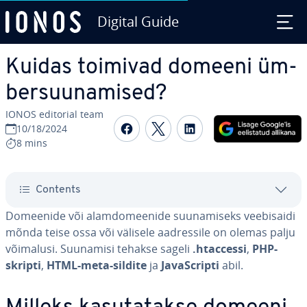
Digital Guide
Skip to Main Content
Kuidas toimivad domeeni üm­
ber­suu­na­mised?
IONOS editorial team
Share on Facebook
Share on Twitter
Share on Linked
10/18/2024
8 mins
Contents
Domeenide või alam­do­mee­nide suu­na­miseks vee­bi­saidi
mõnda teise ossa või välisele aad­res­sile on olemas palju
võimalusi. Suunamisi tehakse sageli
.htaccessi
,
PHP-
skripti
,
HTML-meta-sildite
ja
Ja­vaSc­ripti
abil.