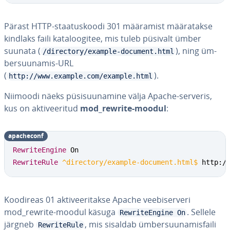
Pärast HTTP-staa­tus­koodi 301 määramist mää­ra­takse
kindlaks faili ka­ta­loo­gi­tee, mis tuleb püsivalt ümber
suunata (
), ning üm­
/directory/example-document.html
ber­suu­na­mis-URL
(
).
http://www.example.com/example.html
Niimoodi näeks pü­si­suu­na­mine välja Apache-serveris,
kus on ak­ti­vee­ri­tud
mod_rewrite-moodul
:
apac­heconf
RewriteEngine
RewriteRule
 ^directory/example-document.html$
 http:/
Koodireas 01 ak­ti­vee­ri­takse Apache vee­bi­ser­veri
mod_rewrite-moodul käsuga
. Sellele
RewriteEngine On
järgneb
, mis sisaldab üm­ber­suu­na­mis­faili
RewriteRule