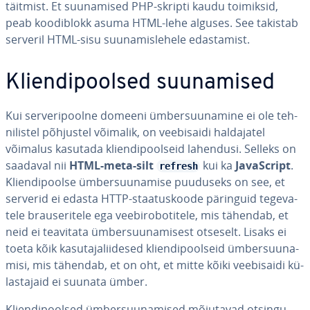
täitmist. Et suu­na­mised PHP-skripti kaudu toimiksid,
peab koo­dib­lokk asuma HTML-lehe alguses. See takistab
serveril HTML-sisu suu­na­mis­le­hele edas­ta­mist.
Klien­di­pool­sed suu­na­mised
Kui ser­ve­ri­poolne domeeni üm­ber­suu­na­mine ei ole teh­
ni­lis­tel põhjustel võimalik, on vee­bi­saidi hal­da­ja­tel
võimalus kasutada klien­di­pool­seid lahendusi. Selleks on
saadaval nii
HTML-meta-silt
kui ka
Ja­vaSc­ript
.
refresh
Klien­di­poolse üm­ber­suu­na­mise puuduseks on see, et
serverid ei edasta HTTP-staa­tus­koode päringuid te­ge­va­
tele brau­se­ri­tele ega vee­bi­ro­bo­ti­tele, mis tähendab, et
neid ei teavitata üm­ber­suu­na­mi­sest otseselt. Lisaks ei
toeta kõik ka­su­ta­ja­lii­de­sed klien­di­pool­seid üm­ber­suu­na­
misi, mis tähendab, et on oht, et mitte kõiki vee­bi­saidi kü­
las­ta­jaid ei suunata ümber.
Klien­di­pool­sed üm­ber­suu­na­mised mõjutavad ot­sin­gu­