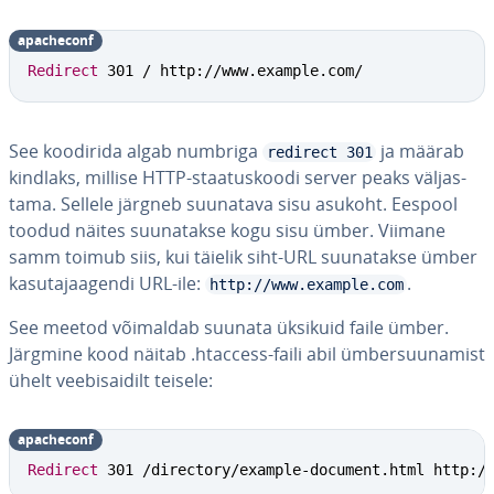
apac­heconf
Redirect
 301 / http://www.example.com/
See koodirida algab numbriga
ja määrab
redirect 301
kindlaks, millise HTTP-staa­tus­koodi server peaks väl­jas­
tama. Sellele järgneb suunatava sisu asukoht. Eespool
toodud näites suu­na­takse kogu sisu ümber. Viimane
samm toimub siis, kui täielik siht-URL suu­na­takse ümber
ka­su­ta­jaa­gendi URL-ile:
.
http://www.example.com
See meetod võimaldab suunata üksikuid faile ümber.
Järgmine kood näitab .htaccess-faili abil üm­ber­suu­na­mist
ühelt vee­bi­sai­dilt teisele:
apac­heconf
Redirect
 301 /directory/example-document.html http:/