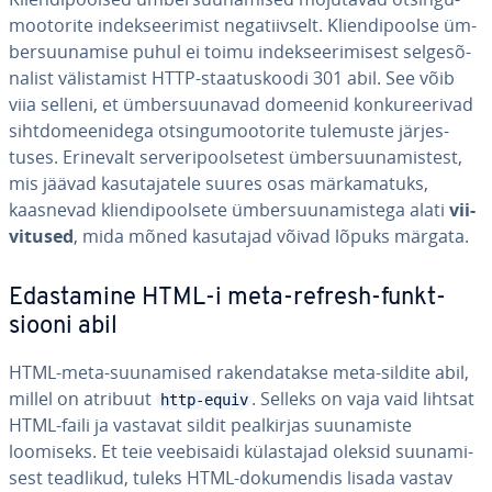
moo­to­rite in­deksee­ri­mist ne­ga­tiiv­selt. Klien­di­poolse üm­
ber­suu­na­mise puhul ei toimu in­deksee­ri­mi­sest sel­ge­sõ­
na­list vä­lis­ta­mist HTTP-staa­tus­koodi 301 abil. See võib
viia selleni, et üm­ber­suu­na­vad domeenid kon­ku­ree­rivad
siht­do­mee­ni­dega ot­sin­gu­moo­to­rite tulemuste jär­jes­
tuses. Erinevalt ser­ve­ri­pool­se­test üm­ber­suu­na­mis­test,
mis jäävad ka­su­ta­ja­tele suures osas mär­ka­ma­tuks,
kaasnevad klien­di­pool­sete üm­ber­suu­na­mis­tega alati
vii­
vi­tu­sed
, mida mõned kasutajad võivad lõpuks märgata.
Edas­ta­mine HTML-i meta-refresh-funkt­
siooni abil
HTML-meta-suu­na­mised ra­ken­da­takse meta-sildite abil,
millel on atribuut
. Selleks on vaja vaid lihtsat
http-equiv
HTML-faili ja vastavat sildit peal­kir­jas suu­na­miste
loomiseks. Et teie vee­bi­saidi kü­las­ta­jad oleksid suu­na­mi­
sest teadlikud, tuleks HTML-do­ku­men­dis lisada vastav