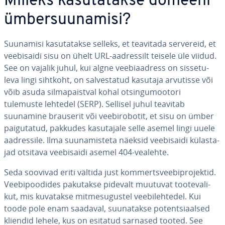
Milleks ka­su­ta­takse domeeni
üm­ber­suu­na­misi?
Suunamisi ka­su­ta­takse selleks, et teavitada servereid, et
vee­bi­saidi sisu on ühelt URL-aad­res­silt teisele üle viidud.
See on vajalik juhul, kui algne vee­biaad­ress on sis­se­tu­
leva lingi sihtkoht, on sal­ves­ta­tud kasutaja arvutisse või
võib asuda sil­ma­paist­val kohal ot­sin­gu­moo­tori
tulemuste lehtedel (SERP). Sellisel juhul teavitab
suunamine brauserit või vee­bi­ro­bo­tit, et sisu on ümber
pai­gu­ta­tud, pakkudes ka­su­tajale selle asemel lingi uuele
aad­res­sile. Ilma suu­na­mis­teta näeksid vee­bi­saidi kü­las­ta­
jad otsitava vee­bi­saidi asemel 404-vealehte.
Seda soovivad eriti vältida just kom­merts­vee­bi­pro­jek­tid.
Vee­bi­poo­di­des pakutakse pidevalt muutuvat too­te­va­li­
kut, mis kuvatakse mit­me­su­gus­tel vee­bi­leh­te­del. Kui
toode pole enam saadaval, suu­na­takse po­tent­siaal­sed
kliendid lehele, kus on esitatud sarnased tooted. See