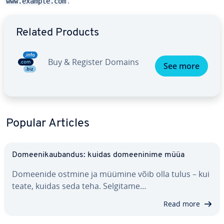
.
www.example.com
Go to Main Menu
Related Products
Buy & Register Domains
See more
Popular Articles
Do­mee­ni­kau­ban­dus: kuidas do­mee­ninime müüa
Domeenide ostmine ja müümine võib olla tulus – kui
teate, kuidas seda teha. Selgitame…
Read more