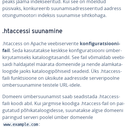
peaks jääma in­deksee­ri­tud. Kui see on mõeldud
püsivaks, kon­ku­ree­rib suu­na­misad­res­see­ri­tud aadress
ot­sin­gu­moo­tori indeksis suunamise siht­ko­haga.
.htaccessi suunamine
.htaccess on Apache vee­bi­ser­ve­rite
kon­fi­gu­rat­sioo­ni­
fail
. Seda ka­su­ta­takse keskkse kon­fi­gu­rat­siooni üm­ber­
kir­ju­ta­miseks ka­ta­loo­gi­ta­san­dil. See fail võimaldab vee­bi­
saidi hal­da­ja­tel määrata domeenide ja nende alam­ka­ta­
loo­gide jaoks ka­ta­loo­gi­põ­hi­seid seadeid. Üks .htaccess-
faili funkt­sioone on üksikute aad­res­side ser­ve­ri­poolne
üm­ber­suu­na­mine teistele URL-idele.
Domeeni üm­ber­suu­na­mist saab sea­dis­tada .htaccess-
faili koodi abil. Kui järgmise koodiga .htaccess-fail on pai­
gu­ta­tud põ­hi­ka­ta­loo­gi­desse, suu­na­takse algse domeeni
päringud serveri poolel ümber domeenile
:
www.example.com