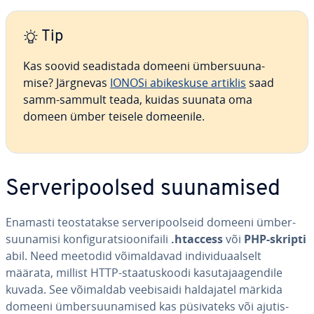
Tip
Kas soovid sea­dis­tada domeeni üm­ber­suu­na­
mise? Järgnevas
IONOSi abi­kes­kuse artiklis
saad
samm-sammult teada, kuidas suunata oma
domeen ümber teisele domeenile.
Ser­ve­ri­pool­sed suu­na­mised
Enamasti teos­ta­takse ser­ve­ri­pool­seid domeeni üm­ber­
suu­na­misi kon­fi­gu­rat­sioo­ni­faili
.htaccess
või
PHP-skripti
abil. Need meetodid või­mal­da­vad in­di­vi­duaal­selt
määrata, millist HTTP-staa­tus­koodi ka­su­ta­jaa­gen­dile
kuvada. See võimaldab vee­bi­saidi hal­da­ja­tel märkida
domeeni üm­ber­suu­na­mised kas pü­si­va­teks või aju­tis­