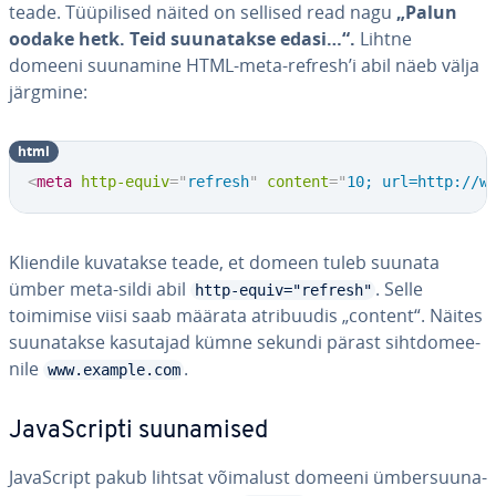
teade. Tüü­pi­li­sed näited on sellised read nagu
„Palun
oodake hetk. Teid suu­na­takse edasi…“.
Lihtne
domeeni suunamine HTML-meta-refresh’i abil näeb välja
järgmine:
html
<
meta
http-equiv
=
"
refresh
"
content
=
"
10; url=http://w
Kliendile kuvatakse teade, et domeen tuleb suunata
ümber meta-sildi abil
. Selle
http-equiv="refresh"
toimimise viisi saab määrata at­ri­buu­dis „content“. Näites
suu­na­takse kasutajad kümne sekundi pärast siht­do­mee­
nile
.
www.example.com
Ja­vaSc­ripti suu­na­mised
Ja­vaSc­ript pakub lihtsat võimalust domeeni üm­ber­suu­na­