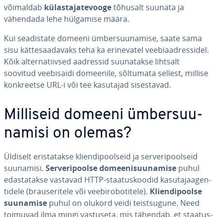
võimaldab
kü­las­ta­ja­te­vooge
tõhusalt suunata ja
vähendada lehe hülgamise määra.
Kui sea­dis­tate domeeni üm­ber­suu­na­mise, saate sama
sisu kät­te­saa­da­vaks teha ka eri­ne­va­tel vee­biaad­res­si­del.
Kõik al­ter­na­tiiv­sed aadressid suu­na­takse lihtsalt
soovitud vee­bi­saidi domeenile, sõltumata sellest, millise
konk­reetse URL-i või tee kasutajad si­ses­ta­vad.
Milliseid domeeni üm­ber­suu­
na­misi on olemas?
Üldiselt eris­ta­takse klien­di­pool­seid ja ser­ve­ri­pool­seid
suunamisi.
Ser­ve­ri­poolse do­mee­ni­suu­na­mise
puhul
edas­ta­takse vastavad HTTP-staa­tus­koo­did ka­su­ta­ja­agen­
ti­dele (brau­se­ri­tele või vee­bi­ro­bo­ti­tele).
Klien­di­poolse
suunamise
puhul on olukord veidi teist­su­gune. Need
toimuvad ilma mingi vastuseta, mis tähendab, et staa­tus­