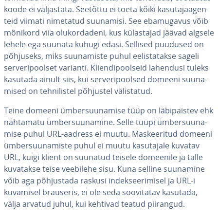
koode ei väl­jas­tata. Seetõttu ei toeta kõiki ka­su­ta­ja­agen­
teid viimati nimetatud suunamisi. See eba­mu­ga­vus võib
mõnikord viia olu­kor­da­deni, kus kü­las­ta­jad jäävad algsele
lehele ega suunata kuhugi edasi. Sellised puudused on
põhjuseks, miks suu­na­miste puhul eelis­ta­takse sageli
ser­ve­ri­pool­set varianti. Klien­di­pool­seid lahendusi tuleks
kasutada ainult siis, kui ser­ve­ri­pool­sed domeeni suu­na­
mised on teh­ni­lis­tel põhjustel vä­lis­ta­tud.
Teine domeeni üm­ber­suu­na­mise tüüp on lä­bi­pais­tev ehk
nähtamatu üm­ber­suu­na­mine. Selle tüüpi üm­ber­suu­na­
mise puhul URL-aadress ei muutu. Mas­kee­ri­tud domeeni
üm­ber­suu­na­miste puhul ei muutu ka­su­tajale kuvatav
URL, kuigi klient on suunatud teisele domeenile ja talle
kuvatakse teise veebilehe sisu. Kuna selline suunamine
võib aga põh­jus­tada raskusi in­deksee­ri­misel ja URL-i
kuvamisel brauseris, ei ole seda soo­vi­ta­tav kasutada,
välja arvatud juhul, kui kehtivad teatud piirangud.