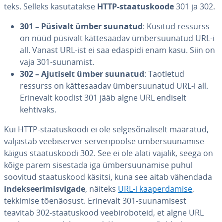
teks. Selleks ka­su­ta­takse
HTTP-staa­tus­koode
301 ja 302.
301 – Püsivalt ümber suunatud
: Küsitud ressurss
on nüüd püsivalt kät­te­saa­dav üm­ber­suu­na­tud URL-i
all. Vanast URL-ist ei saa edaspidi enam kasu. Siin on
vaja 301-suunamist.
302 – Ajutiselt ümber suunatud
: Taotletud
ressurss on kät­te­saa­dav üm­ber­suu­na­tud URL-i all.
Erinevalt koodist 301 jääb algne URL endiselt
kehtivaks.
Kui HTTP-staa­tus­koodi ei ole sel­ge­sõ­na­li­selt määratud,
väljastab vee­bi­ser­ver ser­ve­ri­poolse üm­ber­suu­na­mise
käigus staa­tus­koodi 302. See ei ole alati vajalik, seega on
kõige parem sisestada iga üm­ber­suu­na­mise puhul
soovitud staa­tus­kood käsitsi, kuna see aitab vähendada
in­deksee­ri­mis­vi­gade
, näiteks
URL-i kaa­per­da­mise
,
tekkimise tõe­näo­sust. Erinevalt 301-suu­na­mi­sest
teavitab 302-staa­tus­kood vee­bi­ro­bo­teid, et algne URL