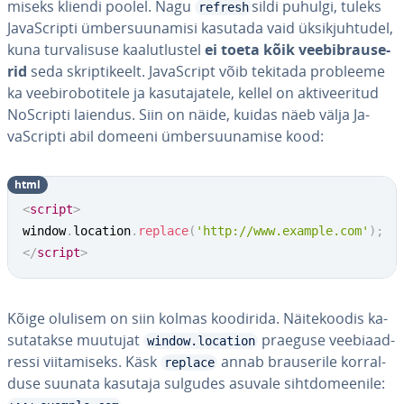
miseks kliendi poolel. Nagu
sildi puhulgi, tuleks
refresh
Ja­vaSc­ripti üm­ber­suu­na­misi kasutada vaid ük­sik­juh­tu­del,
kuna tur­va­li­suse kaa­lut­lus­tel
ei toeta kõik vee­bib­rau­se­
rid
seda skrip­ti­keelt. Ja­vaSc­ript võib tekitada probleeme
ka vee­bi­ro­bo­ti­tele ja ka­su­ta­ja­tele, kellel on ak­ti­vee­ri­tud
NoScripti laiendus. Siin on näide, kuidas näeb välja Ja­
vaSc­ripti abil domeeni üm­ber­suu­na­mise kood:
html
<
script
>
window
.
location
.
replace
(
'http://www.example.com'
)
;
</
script
>
Kõige olulisem on siin kolmas koodirida. Näi­te­koo­dis ka­
su­ta­takse muutujat
praeguse vee­biaad­
window.location
ressi vii­ta­miseks. Käsk
annab brau­se­rile kor­ral­
replace
duse suunata kasutaja sulgudes asuvale siht­do­mee­nile: