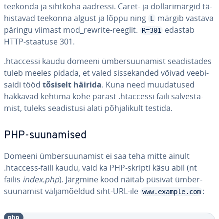
teekonda ja sihtkoha aadressi. Caret- ja dol­la­ri­mär­gid tä­
his­ta­vad teekonna algust ja lõppu ning
märgib vastava
L
päringu viimast mod_rewrite-reeglit.
edastab
R=301
HTTP-staatuse 301.
.htaccessi kaudu domeeni üm­ber­suu­na­mist sea­dis­ta­des
tuleb meeles pidada, et valed sis­se­kan­ded võivad vee­bi­
saidi tööd
tõsiselt häirida
. Kuna need muu­da­tu­sed
hakkavad kehtima kohe pärast .htaccessi faili sal­ves­ta­
mist, tuleks sea­dis­tusi alati põh­ja­li­kult testida.
PHP-suu­na­mised
Domeeni üm­ber­suu­na­mist ei saa teha mitte ainult
.htaccess-faili kaudu, vaid ka PHP-skripti käsu abil (nt
failis
index.php
). Järgmine kood näitab püsivat üm­ber­
suu­na­mist väl­ja­mõel­dud siht-URL-ile
:
www.example.com
php