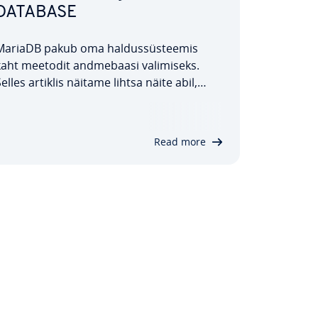
DATABASE
MariaDB pakub oma hal­dus­süs­tee­mis
aht meetodit and­me­ba­asi va­li­miseks.
elles artiklis näitame lihtsa näite abil,
kuidas kasutada käsureal USE-käsku ja
PHP-s mysql_select_db-funkt­siooni, ning
toome välja, mida tuleb iga meetodi puhul
Read more
arvesse võtta. Alustame.