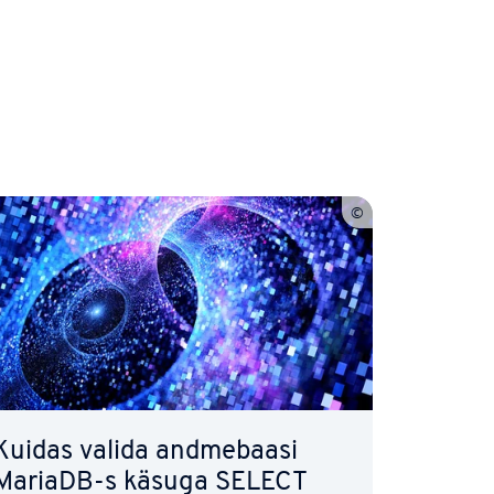
Kuidas valida and­me­ba­asi
MariaDB-s käsuga SELECT