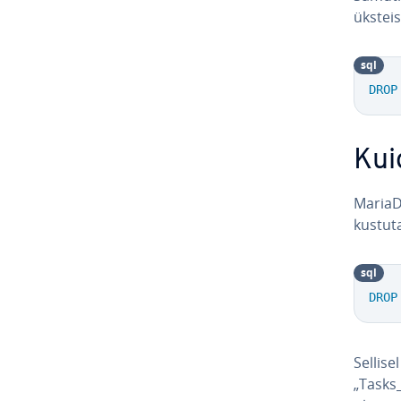
üks­tei
sql
DROP
Kui
MariaD
kustut
sql
DROP
Sellise
„Tasks_