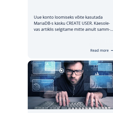
Uue konto loomiseks võite kasutada
MariaDB-s käsku CREATE USER. Käes­ole­
vas artiklis selgitame mitte ainult samm-
sammult, kuidas käsku kasutada ja uut
kasutajat luua, vaid näitame ka, milliseid
ka­su­ta­ja­õi­gusi ka­su­ta­ja­tele määrata saab
Read more
Samuti uurime erinevaid klausleid, mida
selle…