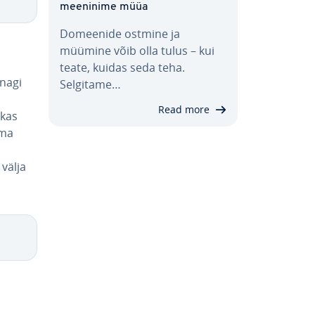
mee­ninime müüa
Domeenide ostmine ja
müümine võib olla tulus – kui
teate, kuidas seda teha.
unagi
Selgitame…
Read more
 kas
lma
 välja