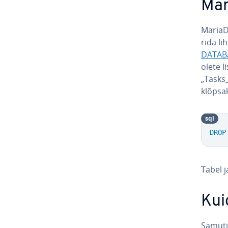
Mar
MariaD
rida li
DATAB
olete l
„Tasks_
klõpsak
sql
DROP
Tabel j
Kui
Samuti