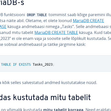
iaDB-s
B funkt­siooni
toimimist saab kõige paremini il­lu
DROP TABLE
htsa näite abil. Oletame, et olete loonud
MariaDB CREATE
ASE
käsuga and­me­ba­asi nimega „Tasks”. Selle and­me­ba­asi 
isanud mitu tabelit
MariaDB CREATE TABLE
käsuga. Kuid tabe
2023” ei ole enam vaja ja soovite selle lõplikult kustutada. S
e sobival and­me­baasil ja täitke järgmine käsk:
TABLE
IF
EXISTS
 Tasks_2023
;
a kõik selles sal­ves­ta­tud andmed kus­tu­ta­takse nüüd.
das kustutada mitu tabelit
 on võimalik kustutada
mitu tabelit korraga
. Need eral­da­