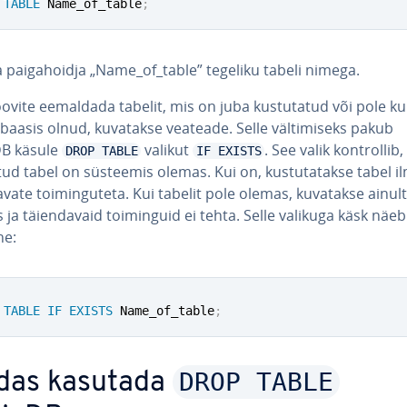
TABLE
 Name_of_table
;
 paiga­hoidja „Name_of_table” tegeliku tabeli nimega.
ovite eemaldada tabelit, mis on juba kus­tu­ta­tud või pole k
baasis olnud, kuvatakse veateade. Selle väl­ti­miseks pakub
B käsule
valikut
. See valik kont­rol­lib,
DROP TABLE
IF EXISTS
d tabel on süsteemis olemas. Kui on, kus­tu­ta­takse tabel i
a­vate toi­min­gu­teta. Kui tabelit pole olemas, kuvatakse ainult
 ja täien­da­vaid toi­min­guid ei tehta. Selle valikuga käsk näeb
ne:
TABLE
IF
EXISTS
 Name_of_table
;
DROP TABLE
das kasutada