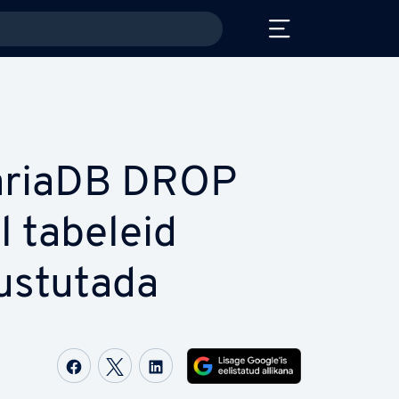
ariaDB DROP
l tabeleid
kustutada
Share on Facebook
Share on Twitter
Share on LinkedIn