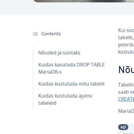
Kui soo
Contents
tabelit
pöör­du
kustuta
Nõuded ja süntaks
Kuidas kasutada DROP TABLE
Nõu
MariaDB-s
Kuidas kustutada mitu tabelit
Tabelit
saab om
Kuidas kustutada ajutisi
CREAT
tabeleid
MariaD
sql