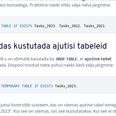
­sest komadega. Prak­ti­line näide võiks välja näha järgmine:
TABLE
IF
EXISTS
 Tasks_2023
,
 Tasks_2022
,
 Tasks_2021
;
das kustutada ajutisi tabeleid
B-s on võimalik kasutada ka
, et
ajutine tabel
DROP TABLE
ada. Eespool toodud näite puhul näeks käsk välja järgmine:
TEMPORARY
TABLE
IF
EXISTS
 Tasks_2023
;
l juhul kont­rol­lib süsteem, kas on olemas ajutine tabel nime
2023”. Kui see on olemas, siis see kus­tu­ta­takse. Kui see ei o