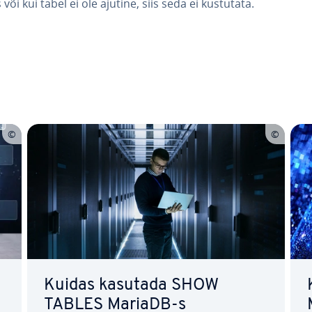
või kui tabel ei ole ajutine, siis seda ei kustutata.
Main Menu
Kuidas kasutada SHOW
TABLES MariaDB-s