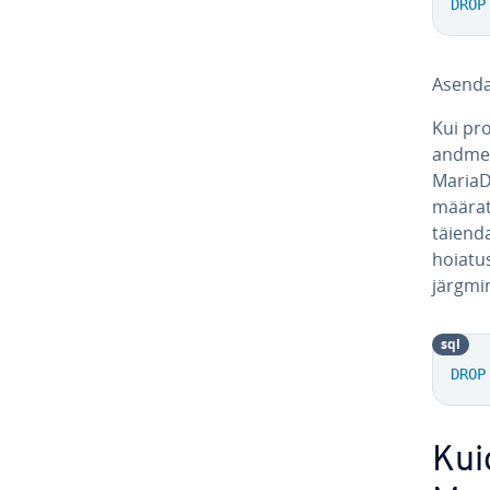
DROP
Asenda
Kui pro
and­me­
MariaD
määratu
täien­d
hoiatus
järgmi
sql
DROP
Kui