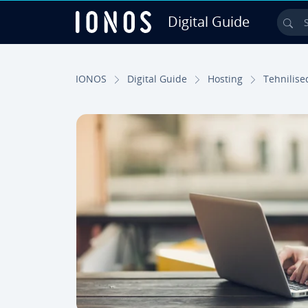
Digital Guide
Sea
Skip to Main Content
IONOS
Digital Guide
Hosting
Teh­ni­li­