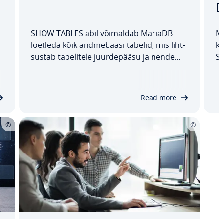
SHOW TABLES abil võimaldab MariaDB
loetleda kõik and­me­ba­asi tabelid, mis liht­
k
sus­tab ta­be­li­tele juur­de­pääsu ja nende
S
kus­tu­ta­mist. Käes­ole­vas artiklis vaatame
lähemalt MariaDB käsu struk­tuuri ja selle
.
ka­su­ta­mist. Lihtsate näidete abil näitame
Read more
ka, kuidas tulemusi filt­ree­rida ja…