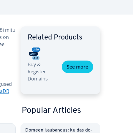
või mitu
s on
Related Products
see
Buy &
See more
Register
Domains
gused
iaDB
Popular Articles
Do­mee­ni­kau­ban­dus: kuidas do­