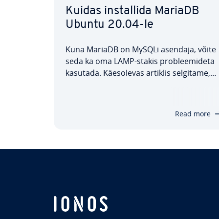
Kuidas ins­tal­lida MariaDB
Ubuntu 20.04-le
Kuna MariaDB on MySQLi asendaja, võite
seda ka oma LAMP-stakis prob­leemi­deta
kasutada. Käes­ole­vas artiklis selgitame,
kuidas MariaDB Ubuntu 20.04-le ins­tal­lida
millised kon­fi­gu­rat­sioo­nid ja tur­va­meet­
med on soo­vi­ta­ta­vad ning kuidas saate
Read more
pärast ins­tal­li­mist hõlpsasti kont­rol­lida,…