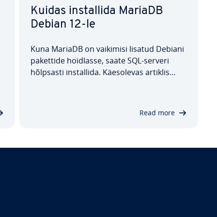
Kuidas ins­tal­lida MariaDB
Debian 12-le
Kuna MariaDB on vaikimisi lisatud Debiani
pakettide hoidlasse, saate SQL-serveri
hõlpsasti ins­tal­lida. Käes­ole­vas artiklis
,
selgitame, kuidas ins­tal­lida MariaDB
Debian 12-le, kuidas tarkvara seejärel kon­
fi­gu­ree­rida ja millised või­ma­lu­sed on
Read more
serveri tur­va­li­suse pa­ran­da­miseks.…