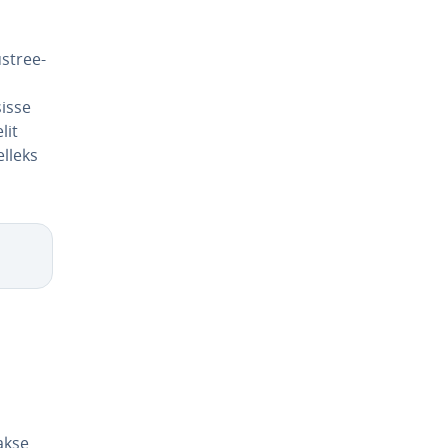
st­ree­
sisse
lit
elleks
takse