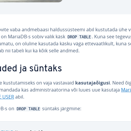
vite vaba and­me­ba­asi hal­dus­süs­teemi abil kustutada ühe 
, on MariaDB-s sobiv valik käsk
. Kuna see tegevu
DROP TABLE
­matu, on oluline kasutada käsku väga et­te­vaat­li­kult, kuna 
b nii tabeli kui ka kõik selle andmed.
ded ja süntaks
e kus­tu­ta­miseks on vaja vastavaid
ka­su­ta­ja­õi­gusi
. Need õi
andada kas ad­mi­nist­raa­to­rina või luues uue kasutaja
Mar
E USER
abil.
B-s on
süntaks järgmine:
DROP TABLE