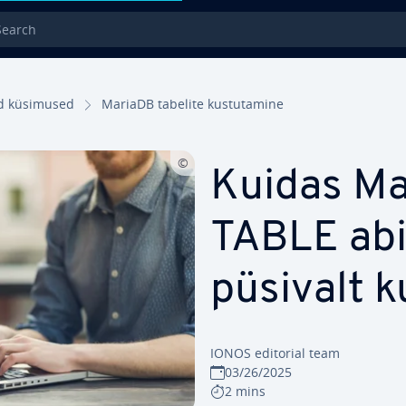
rch
sed küsimused
MariaDB tabelite kus­tu­ta­mine
Kuidas M
TABLE abi
püsivalt 
IONOS editorial team
03/26/2025
2 mins