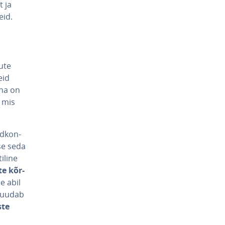
t ja
eid.
ute
eid
ena on
, mis
d­kon­
kse seda
i­line
te kõr­
e abil
 suudab
ste