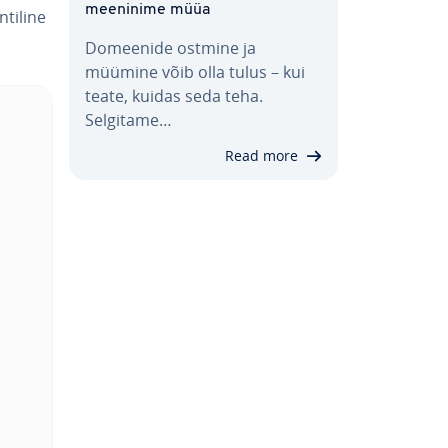
mee­ninime müüa
ti­line
Domeenide ostmine ja
müümine võib olla tulus – kui
teate, kuidas seda teha.
Selgitame…
Read more