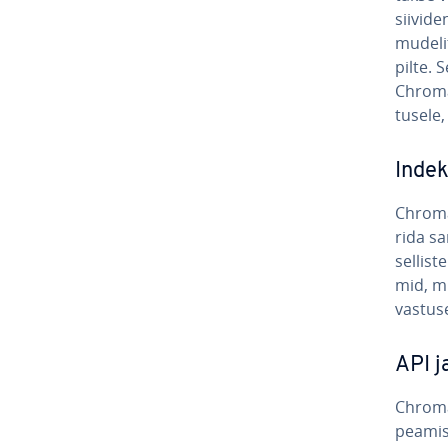
sii­vi­
mudelit
pilte. 
Chroma 
tusele,
In­de
Chrom
rida sar
sellist
mid, mi
vastus
API j
Chrom
peamist