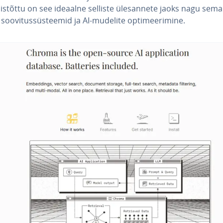
istõttu on see ideaalne selliste üles­an­nete jaoks nagu se­man­
 soo­vi­tus­süs­tee­mid ja AI-mudelite op­ti­mee­ri­mine.