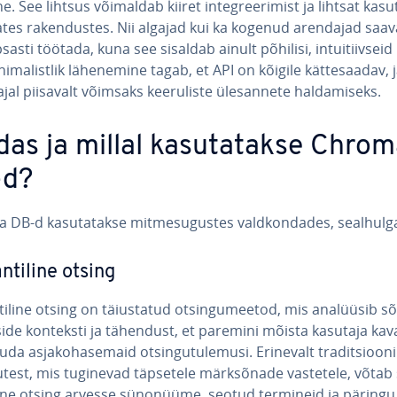
e. See lihtsus võimaldab kiiret in­teg­ree­ri­mist ja lihtsat ka­su­
va­tes ra­ken­dus­tes. Nii algajad kui ka kogenud arendajad saa
sasti töötada, kuna see sisaldab ainult põhilisi, in­tui­tiiv­seid
i­ma­list­lik lä­he­ne­mine tagab, et API on kõigile kät­te­saa­dav,
jal piisavalt võimsaks kee­ru­liste üles­an­nete hal­da­miseks.
das ja millal ka­su­ta­takse Chro
-d?
DB-d ka­su­ta­takse mit­me­su­gus­tes vald­kon­da­des, seal­hul­g
­ti­line otsing
ti­line otsing on täius­ta­tud ot­sin­gu­mee­tod, mis analüüsib 
side konteksti ja tähendust, et paremini mõista kasutaja kav
da as­ja­ko­ha­semaid ot­sin­gu­tu­le­musi. Erinevalt tra­dit­sioo­ni­l
gu­test, mis tuginevad täpsetele märk­sõ­nade vastetele, võtab 
line otsing arvesse sünonüüme, seotud termineid ja päringu 