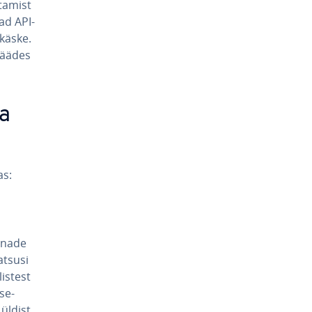
ta­mist
vad API-
 käske.
 jäädes
ma
as:
sõnade
atsusi
is­test
se­
üldist