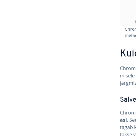
Chrom
metad
Kui
Chroma 
misele 
järgmi
Sal­v
Chroma
asi
. Se
tagab
takse v