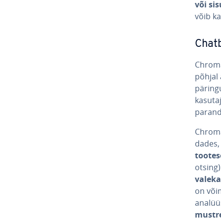
või sis
võib ka
Chatbo
Chroma
põhjal 
päringu
ka­su­t
paranda
Chroma 
da­des,
too­te­
otsing)
va­le­ka
on või
ana­lüü­
mustr