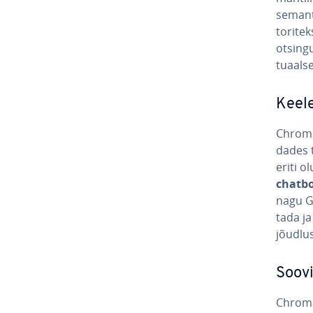
se­man­t
to­ri­t
ot­sin­
tuaal­s
Kee­le
Chroma 
da­des 
eriti o
chatbo
nagu GP
tada ja
jõudlus
Soo­v
Chroma 