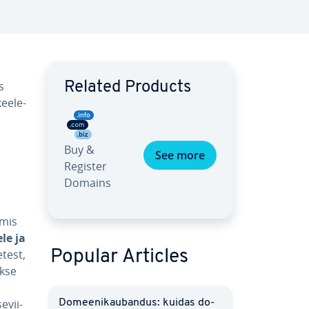
s
Related Products
ee­le­
Buy &
See more
Register
Domains
 mis
ele ja
etest,
Popular Articles
akse
­vii­
Do­mee­ni­kau­ban­dus: kuidas do­