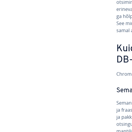
otsimin
eri­ne­
ga hõlp
See mi­n
samal a
Kui
DB
Chroma 
Se­man
Se­man­
ja fraa
ja pakku
ot­sin­
man­ti­