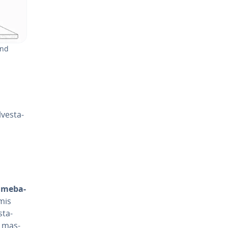
and
ves­ta­
d­me­ba­
mis
­ta­
e mas­