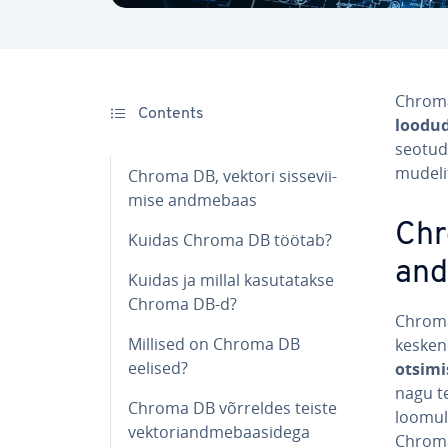
Chrom
Contents
loodud 
seotud 
mu­de­li
Chroma DB, vektori sis­se­vii­
mise andmebaas
Chr
Kuidas Chroma DB töötab?
an
Kuidas ja millal ka­su­ta­takse
Chroma DB-d?
Chroma 
Millised on Chroma DB
keske
eelised?
ot­si­m
nagu te
Chroma DB võrreldes teiste
loomuli
vek­to­ri­and­me­baasi­dega
Chroma 