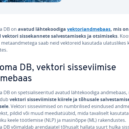
a DB on
avatud läh­te­koo­diga
vek­to­ri­and­me­baas
, mis on
vektori sis­se­kan­nete sal­ves­ta­miseks ja ot­si­miseks
. Koo
me­ta­and­me­tega saab neid vektoreid kasutada ula­tus­li­kes k
­tes.
oma DB, vektori sis­se­vii­mise
dmebaas
DB on spet­sia­li­see­ri­tud avatud läh­te­koo­diga andmebaas,
ndub
vektori sis­se­vii­miste kiirele ja tõhusale sal­ves­ta­mis
isele
. Vektori sis­se­vii­mised on numb­ri­li­sed esindused andm
kst, pildid või muud mee­dia­tüü­bid, mida ta­va­li­selt ka­su­ta­t
ku keele tööt­le­mise (NLP) ja masinõppe (ML) ra­ken­dus­tes.
DB võimaldab aren­da­ja­tel tõhusalt hallata suurt hulka sis­se