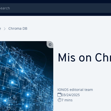
rch
e
Chroma DB
Mis on C
IONOS editorial team
03/24/2025
7 mins