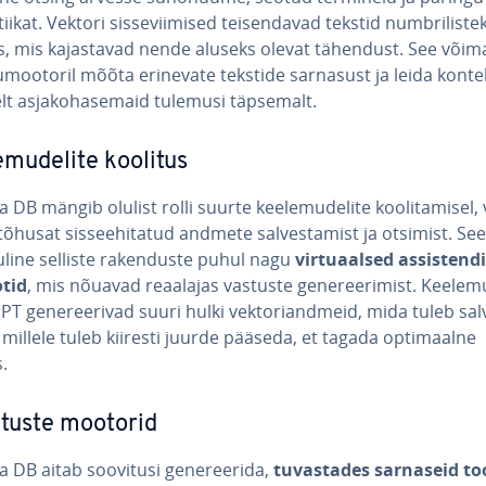
iikat. Vektori sis­se­vii­mised tei­sen­da­vad tekstid numb­ri­lis­te
eks, mis ka­jas­ta­vad nende aluseks olevat tähendust. See või
gu­moo­to­ril mõõta erinevate tekstide sarnasust ja leida kon­te
elt as­ja­ko­ha­semaid tulemusi täpsemalt.
­mu­de­lite koolitus
DB mängib olulist rolli suurte kee­le­mu­de­lite koo­li­ta­misel, 
tõhusat sis­se­ehi­ta­tud andmete sal­ves­ta­mist ja otsimist. Se
luline selliste ra­ken­duste puhul nagu
vir­tuaal­sed as­sis­ten­d
tid
, mis nõuavad reaalajas vastuste ge­ne­ree­ri­mist. Kee­le­m
T ge­ne­ree­rivad suuri hulki vek­to­ri­and­meid, mida tuleb sal­
 millele tuleb kiiresti juurde pääseda, et tagada op­ti­maalne
.
i­tuste mootorid
DB aitab soovitusi ge­ne­ree­rida,
tu­vas­ta­des sarnaseid to