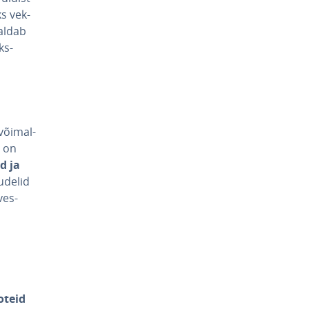
ks vek­
maldab
ks­
või­mal­
e on
id ja
u­delid
ves­
oteid