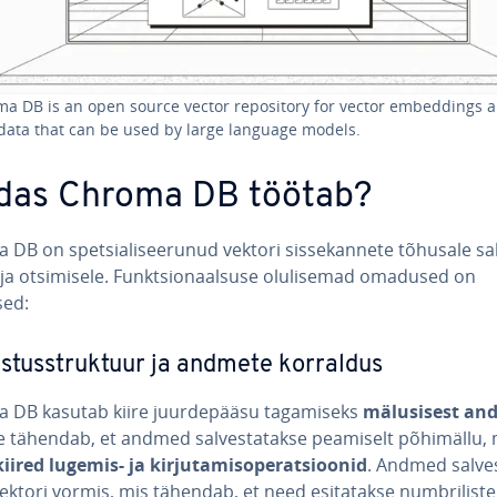
a DB is an open source vector re­po­si­tory for vector em­bed­dings 
ata that can be used by large language models.
das Chroma DB töötab?
DB on spet­sia­li­see­ru­nud vektori sis­se­kan­nete tõhusale sal­
ja ot­si­misele. Funkt­sio­naal­suse olu­li­se­mad omadused on
sed:
es­tus­st­ruk­tuur ja andmete korraldus
 DB kasutab kiire juur­de­pääsu ta­ga­miseks
mä­lu­si­sest an
e tähendab, et andmed sal­ves­ta­takse peamiselt põhimällu, 
kiired lugemis- ja kir­ju­ta­misope­rat­sioo­nid
. Andmed sal­ves
ektori vormis, mis tähendab, et need esi­ta­takse numb­ri­list