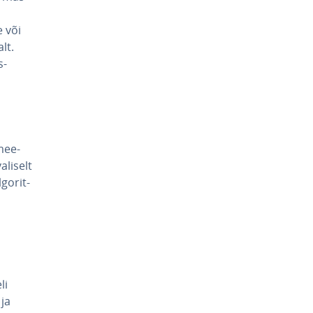
e või
lt.
s­
­mee­
li­selt
go­rit­
li
 ja