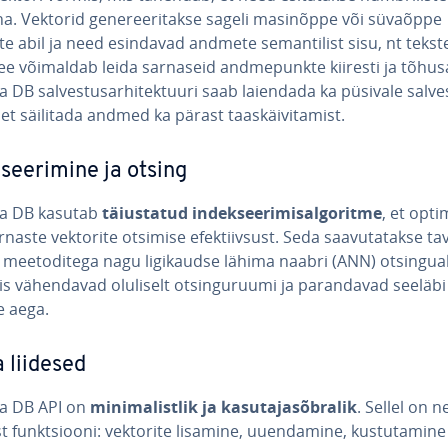
dena. Vektorid ge­ne­ree­ri­takse sageli masinõppe või süvaõppe
e abil ja need esindavad andmete se­man­ti­list sisu, nt tekst
See võimaldab leida sarnaseid and­me­punkte kiiresti ja tõhusa
DB sal­ves­tus­ar­hi­tek­tuuri saab laiendada ka püsivale sal­ve
 et säilitada andmed ka pärast taas­käi­vi­ta­mist.
ksee­ri­mine ja otsing
a DB kasutab
täius­ta­tud in­deksee­ri­mis­algo­ritme
, et op­ti
naste vektorite otsimise efek­tiiv­sust. Seda saa­vu­ta­takse ta­va­
e mee­to­di­tega nagu li­gi­kaudse lähima naabri (ANN) ot­sin­gual
s vä­hen­da­vad oluliselt ot­sin­gu­ruumi ja pa­ran­da­vad seeläbi
e aega.
a liidesed
a DB API on
mi­ni­ma­list­lik ja ka­su­ta­ja­sõb­ra­lik
. Sellel on ne
 funkt­siooni: vektorite lisamine, uuen­da­mine, kus­tu­ta­mine