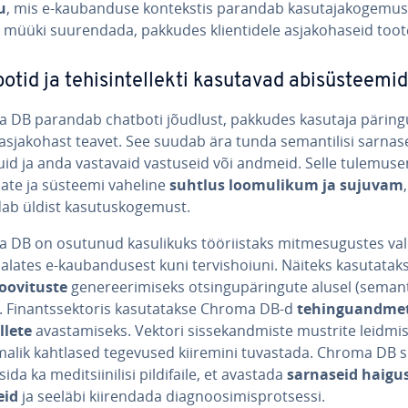
u
, mis e-kau­ban­duse kon­teks­tis parandab ka­su­ta­ja­ko­ge­mus
 müüki suu­ren­dada, pakkudes klien­ti­dele as­ja­ko­ha­seid toot
tid ja te­hisin­tel­lekti kasutavad abi­süs­tee­mid
 DB parandab chatboti jõudlust, pakkudes kasutaja päring
as­ja­ko­hast teavet. See suudab ära tunda se­man­tilisi sarnas
id ja anda vastavaid vastuseid või andmeid. Selle tu­le­mu­s
a­jate ja süsteemi vaheline
suhtlus loo­mu­li­kum ja sujuvam
b üldist ka­su­tus­ko­ge­must.
DB on osutunud ka­su­likuks töö­riis­taks mit­me­su­gus­tes val
 alates e-kau­ban­du­sest kuni ter­vis­hoiuni. Näiteks ka­su­ta­ta
soo­vi­tuste
ge­ne­ree­ri­miseks ot­sin­gu­pä­rin­gute alusel (se­man­t
. Fi­nants­sek­to­ris ka­su­ta­takse Chroma DB-d
te­hin­gu­and­me
l­lete
avas­ta­miseks. Vektori sis­se­kand­miste mustrite leidmis
malik kahtlased tegevused kiiremini tuvastada. Chroma DB
sida ka me­dit­sii­nilisi pil­di­faile, et avastada
sarnaseid haigu
eid
ja seeläbi kii­ren­dada diag­noo­si­mis­prot­sessi.