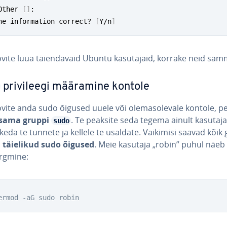
	Other 
[
]
:

he information correct? 
[
Y/n
]
vite luua täien­da­vaid Ubuntu ka­su­ta­jaid, korrake neid sam
pri­vi­leegi määramine kontole
vite anda sudo õigused uuele või ole­mas­ole­vale kontole, p
lisama gruppi
. Te peaksite seda tegema ainult ka­su­ta­j
sudo
keda te tunnete ja kellele te usaldate. Vaikimisi saavad kõik 
d
täielikud sudo õigused
. Meie kasutaja „robin” puhul näeb
ärgmine:
ermod -aG sudo robin