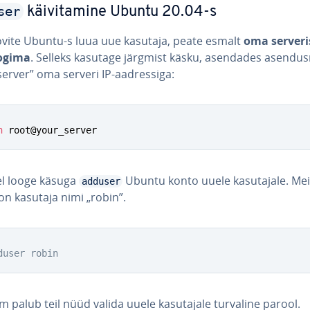
ser
käi­vi­ta­mine Ubuntu 20.04-s
ovite Ubuntu-s luua uue kasutaja, peate esmalt
oma ser­ve­r
logima
. Selleks kasutage järgmist käsku, asendades asen­dus
erver” oma serveri IP-aad­res­siga:
h
 root@your_server
el looge käsuga
Ubuntu konto uuele ka­su­tajale. Me
adduser
on kasutaja nimi „robin”.
duser robin
 palub teil nüüd valida uuele ka­su­tajale turvaline parool.