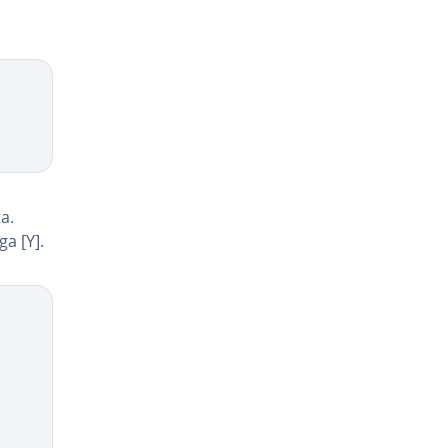
a.
ga [Y].