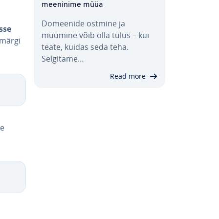
mee­ninime müüa
Domeenide ostmine ja
isse
müümine võib olla tulus – kui
­märgi
teate, kuidas seda teha.
Selgitame…
Read more
ie