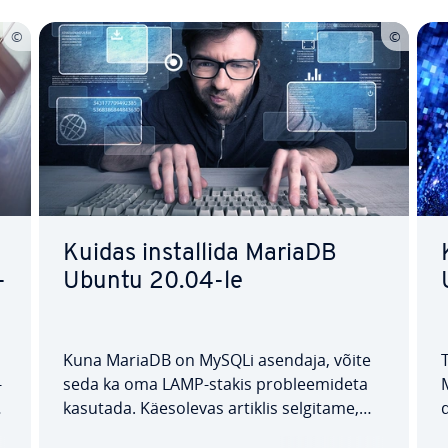
Kuidas ins­tal­lida MariaDB
-
Ubuntu 20.04-le
Kuna MariaDB on MySQLi asendaja, võite
­
seda ka oma LAMP-stakis prob­leemi­deta
kasutada. Käes­ole­vas artiklis selgitame,
kuidas MariaDB Ubuntu 20.04-le ins­tal­lida,
g