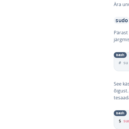
Ära unu
sudo
Pärast
järgmi
bash
# su
See kä
õigust
te­saa­d
bash
$ 
su