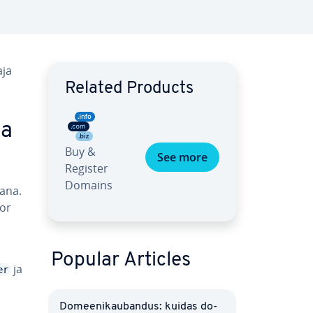
aja
Related Products
da
Buy &
See more
Register
Domains
jana.
tor
Popular Articles
ja
er
Do­mee­ni­kau­ban­dus: kuidas do­