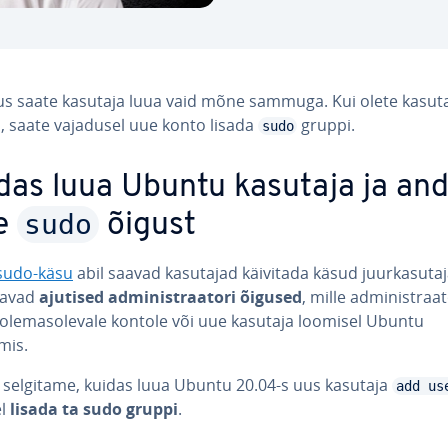
s saate kasutaja luua vaid mõne sammuga. Kui olete kasut
, saate vajadusel uue konto lisada
gruppi.
sudo
das luua Ubuntu kasutaja ja an
sudo
le
õigust
 sudo-käsu
abil saavad kasutajad käivitada käsud juur­ka­su­ta­
aavad
ajutised ad­mi­nist­raa­tori õigused
, mille ad­mi­nist­raa­
le­mas­ole­vale kontole või uue kasutaja loomisel Ubuntu
mis.
l selgitame, kuidas luua Ubuntu 20.04-s uus kasutaja
add us
el
lisada ta sudo gruppi
.