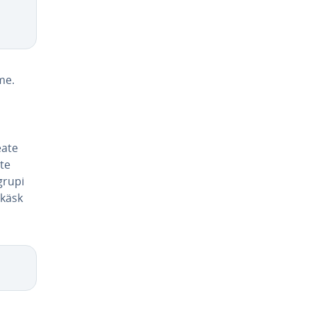
me.
eate
ate
grupi
 käsk