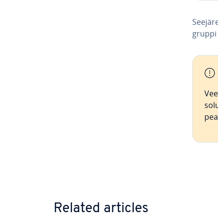
Seejäre
grupp
Vee
so­l
pea
Go to 
Related articles