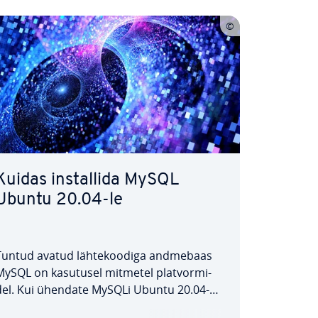
Kuidas ins­tal­lida MySQL
Ubuntu 20.04-le
Tuntud avatud läh­te­koo­diga andmebaas
MySQL on kasutusel mitmetel plat­vormi­
del. Kui ühendate MySQLi Ubuntu 20.04-
a, saate tugeva ja tõhusa and­me­ba­asi