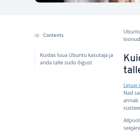
Ubuntu
Contents
loonud
Kuidas luua Ubuntu kasutaja ja
Kui
anda talle sudo õigust
tal
Linuxi
Nad s
annab o
süstee
Allpoo
seejär