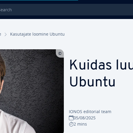
rch
e
Ka­su­ta­jate loomine Ubuntu
Kuidas lu
Ubuntu
IONOS editorial team
05/08/2025
2 mins