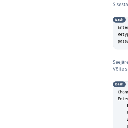
Sisesta
bash
Ente
Rety
pass
Seejär
Võite s
bash
Chan
Ente