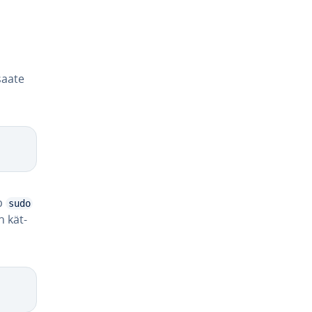
aate
ab
sudo
n kät­