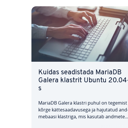
Kuidas sea­dis­tada MariaDB
Galera klastrit Ubuntu 20.04
s
MariaDB Galera klastri puhul on tegemist
kõrge kät­te­saa­da­vu­sega ja hajutatud and
me­ba­asi klastriga, mis kasutab andmete
rep­li­kat­sioo­niks Galera teh­no­loo­giat. Kõik