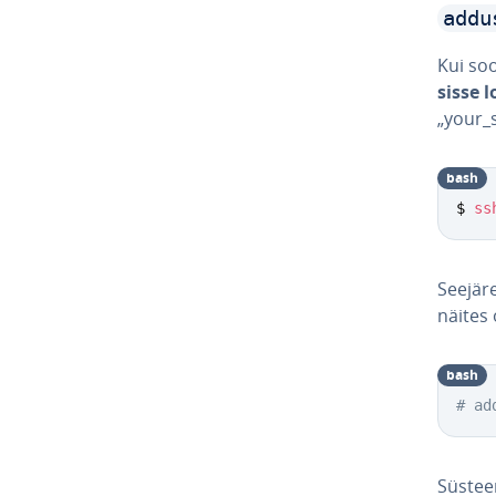
addu
Kui so
sisse 
„your_s
bash
$ 
ss
Seejär
näites 
bash
# ad
Süsteem