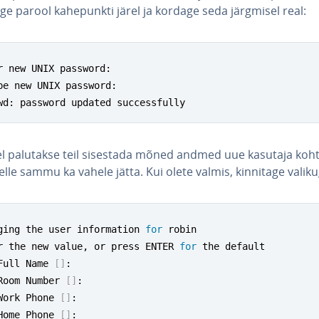
ge parool ka­he­punkti järel ja kordage seda järgmisel real:
r new UNIX password:

pe new UNIX password:

wd: password updated successfully
el palutakse teil sisestada mõned andmed uue kasutaja koht
elle sammu ka vahele jätta. Kui olete valmis, kinnitage valiku
ging the user information 
for
 robin

r the new value, or press ENTER 
for
 the default

	Full Name 
[
]
:

	Room Number 
[
]
:

	Work Phone 
[
]
:

	Home Phone 
[
]
:
