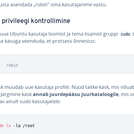
sta asendada „robin” oma ka­su­ta­ja­nime vastu.
pri­vi­leegi kont­rol­li­mine
 uue Ubuntu kasutaja loomist ja tema lisamist gruppi
s
sudo
se käsuga veenduda, et protsess õnnestus:
 - robin
sk muudab uue kasutaja profiili. Nüüd täitke käsk, mis nõu
. Järgmine käsk
annab juur­de­pääsu juur­ka­ta­loo­gile
, mis o
av ainult sudo ka­su­ta­ja­tele:
do
ls
 -la /root