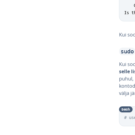
Is t
Kui soo
sudo
Kui soo
selle 
puhul, 
konto
välja j
bash
# us