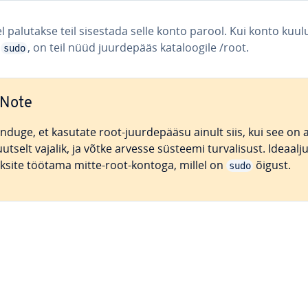
l palutakse teil sisestada selle konto parool. Kui konto kuul
i
, on teil nüüd juur­de­pääs ka­ta­loo­gile /root.
sudo
Note
nduge, et kasutate root-juur­de­pääsu ainult siis, kui see on 
uut­selt vajalik, ja võtke arvesse süsteemi tur­va­li­sust. Ideaal­ju
ksite töötama mitte-root-kontoga, millel on
õigust.
sudo
Main Menu