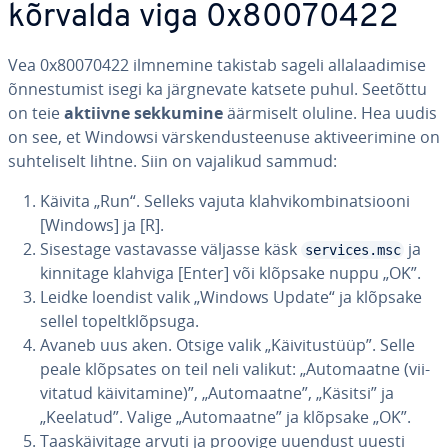
kõrvalda viga 0x80070422
Vea 0x80070422 ilmnemine takistab sageli al­la­laa­di­mise
õn­nes­tu­mist isegi ka järg­ne­vate katsete puhul. Seetõttu
on teie
aktiivne sekkumine
äärmiselt oluline. Hea uudis
on see, et Windowsi värs­ken­dus­tee­nuse ak­ti­vee­ri­mine on
suh­te­li­selt lihtne. Siin on vajalikud sammud:
Käivita „Run“. Selleks vajuta klah­vi­kom­bi­nat­siooni
[Windows] ja [R].
Sisestage vas­ta­vasse väljasse käsk
ja
services.msc
kinnitage klahviga [Enter] või klõpsake nuppu „OK”.
Leidke loendist valik „Windows Update“ ja klõpsake
sellel to­pelt­klõp­suga.
Avaneb uus aken. Otsige valik „Käi­vi­tus­tüüp”. Selle
peale klõpsates on teil neli valikut: „Au­to­maatne (vii­
vi­ta­tud käi­vi­ta­mine)”, „Au­to­maatne”, „Käsitsi” ja
„Keelatud”. Valige „Au­to­maatne” ja klõpsake „OK”.
Taas­käi­vi­tage arvuti ja proovige uuendust uuesti