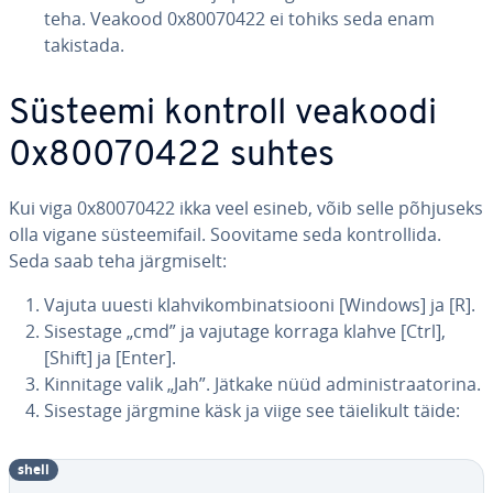
teha. Veakood 0x80070422 ei tohiks seda enam
takistada.
Süsteemi kontroll veakoodi
0x80070422 suhtes
Kui viga 0x80070422 ikka veel esineb, võib selle põhjuseks
olla vigane süs­tee­mi­fail. Soovitame seda kont­rol­lida.
Seda saab teha järg­mi­selt:
Vajuta uuesti klah­vi­kom­bi­nat­siooni [Windows] ja [R].
Sisestage „cmd” ja vajutage korraga klahve [Ctrl],
[Shift] ja [Enter].
Kinnitage valik „Jah”. Jätkake nüüd ad­mi­nist­raa­to­rina.
Sisestage järgmine käsk ja viige see täie­li­kult täide:
shell