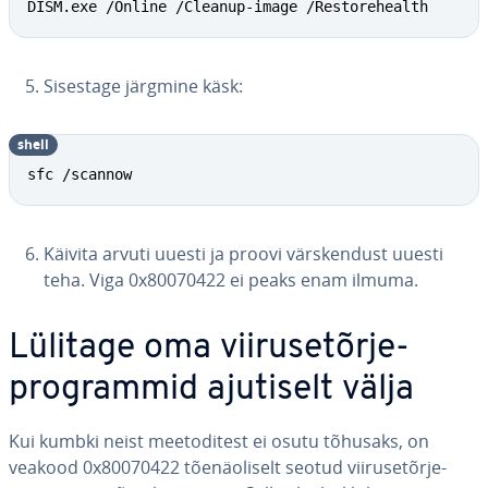
DISM.exe /Online /Cleanup-image /Restorehealth
Sisestage järgmine käsk:
shell
sfc /scannow
Käivita arvuti uuesti ja proovi värs­ken­dust uuesti
teha. Viga 0x80070422 ei peaks enam ilmuma.
Lülitage oma vii­ruse­tõr­je­
prog­ram­mid ajutiselt välja
Kui kumbki neist mee­to­di­test ei osutu tõhusaks, on
veakood 0x80070422 tõe­näo­li­selt seotud vii­ruse­tõr­je­