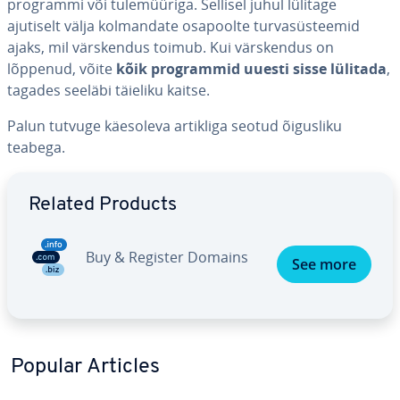
prog­rammi või tu­le­müüriga. Sellisel juhul lülitage
ajutiselt välja kol­man­date osapoolte tur­va­süs­tee­mid
ajaks, mil värs­ken­dus toimub. Kui värs­ken­dus on
lõppenud, võite
kõik prog­ram­mid uuesti sisse lülitada
,
tagades seeläbi täieliku kaitse.
Palun tutvuge käesoleva artikliga seotud õigusliku
teabega.
Go to Main Menu
Related Products
Buy & Register Domains
See more
Popular Articles