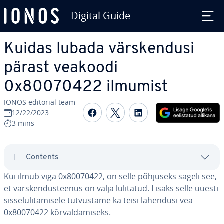
Digital Guide
Skip to Main Content
Kuidas lubada värs­ken­dusi
pärast veakoodi
0x80070422 ilmumist
IONOS editorial team
Share on Facebook
Share on Twitter
Share on Linked
12/22/2023
3 mins
Contents
Kui ilmub viga 0x80070422, on selle põhjuseks sageli see,
et värs­ken­dus­tee­nus on välja lülitatud. Lisaks selle uuesti
sis­se­lü­li­ta­misele tut­vus­tame ka teisi lahendusi vea
0x80070422 kõr­val­da­miseks.