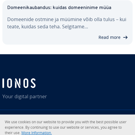
Do­mee­ni­kau­ban­dus: kuidas do­mee­ninime müüa
Domeenide ostmine ja müümine võib olla tulus – kui
teate, kuidas seda teha. Selgitame…
Read more
Your digital partner
We use cookies on our website to provide you with the best possible user
RSS
LinkedIn
tiktok
Instagram
ex­pe­rience. By con­ti­nuing to use our website or services, you agree to
their use.
More In­for­ma­tion.