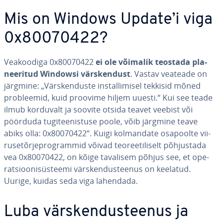
Mis on Windows Update’i viga
0x80070422?
Vea­koo­diga 0x80070422
ei ole võimalik teostada pla­
nee­ri­tud Windowsi värs­ken­dust
. Vastav veateade on
järgmine: „Värs­ken­duste ins­tal­li­misel tekkisid mõned
prob­lee­mid, kuid proovime hiljem uuesti.“ Kui see teade
ilmub korduvalt ja soovite otsida teavet veebist või
pöörduda tu­gi­tee­nis­tuse poole, võib järgmine teave
abiks olla: 0x80070422“. Kuigi kol­man­date osapoolte vii­
ruse­tõr­je­prog­ram­mid võivad teo­ree­ti­li­selt põh­jus­tada
vea 0x80070422, on kõige tavalisem põhjus see, et ope­
rat­sioo­ni­süs­teemi värs­ken­dus­tee­nus on keelatud.
Uurige, kuidas seda viga lahendada.
Luba värs­ken­dus­tee­nus ja