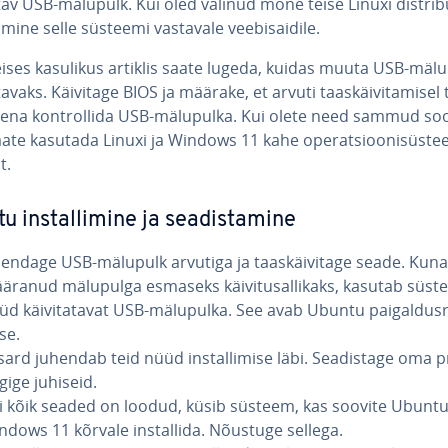
ta­tav USB-mälupulk. Kui oled valinud mõne teise Linuxi dist­ri­b
 mine selle süsteemi vastavale vee­bi­sai­dile.
eises kasulikus artiklis saate lugeda, kuidas muuta USB-mäl
a­ta­vaks. Käivitage BIOS ja määrake, et arvuti taas­käi­vi­ta­misel
na kont­rol­lida USB-mälupulka. Kui olete need sammud soo­r
ate kasutada Linuxi ja Windows 11 kahe ope­rat­sioo­ni­süs­te
t.
 ins­tal­li­mine ja sea­dis­ta­mine
endage USB-mälupulk arvutiga ja taas­käi­vi­tage seade. Kuna
äranud mälupulga esmaseks käi­vi­tus­al­li­kaks, kasutab süs
üd käi­vi­ta­ta­vat USB-mälupulka. See avab Ubuntu pai­gal­dus­r
se.
sard juhendab teid nüüd ins­tal­li­mise läbi. Sea­dis­tage oma pr
gige juhiseid.
i kõik seaded on loodud, küsib süsteem, kas soovite Ubunt
ndows 11 kõrvale ins­tal­lida. Nõustuge sellega.