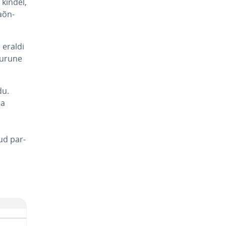
a kindel,
a­õn­
e eraldi
urune
du.
ma
ud par­