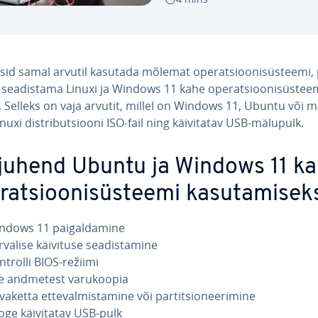
sid samal arvutil kasutada mõlemat ope­rat­sioo­ni­süs­teemi,
t sea­dis­tama Linuxi ja Windows 11 kahe ope­rat­sioo­ni­süs­teemi
. Selleks on vaja arvutit, millel on Windows 11, Ubuntu või 
nuxi dist­ri­but­siooni ISO-fail ning käi­vi­ta­tav USB-mälupulk.
r­ju­hend Ubuntu ja Windows 11 k
rat­sioo­ni­süs­teemi ka­su­ta­misek
ndows 11 pai­gal­da­mine
valise käivituse sea­dis­ta­mine
ntrolli BIOS-režiimi
e andmetest va­ru­koo­pia
aketta et­te­val­mis­ta­mine või par­tit­sio­nee­ri­mine
ge käi­vi­ta­tav USB-pulk