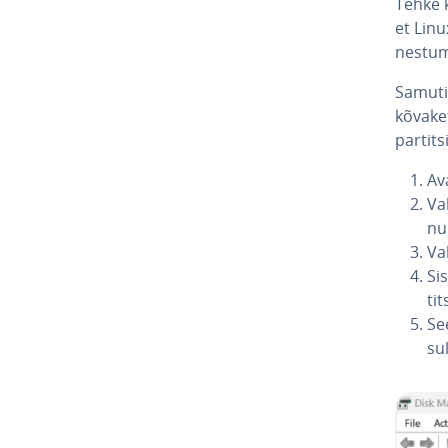
Tehke 
et Linu
nes­tu
Samuti o
kõvaket
par­tit
Av
Va
nu
Va
Si
tit
Se
su