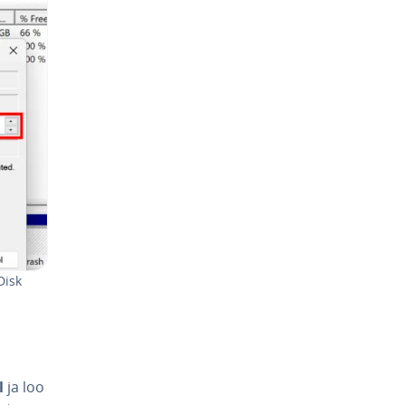
Disk
l
ja loo