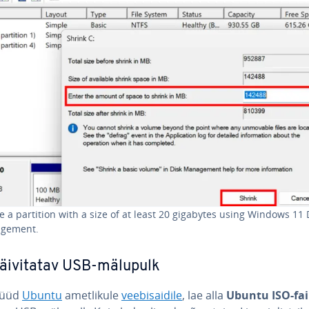
e a partition with a size of at least 20 gigabytes using Windows 11 
­ge­ment.
äi­vi­ta­tav USB-mälupulk
nüüd
Ubuntu
amet­li­kule
vee­bi­sai­dile
, lae alla
Ubuntu ISO-fai