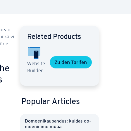
 pead
 käi­vi­
Related Products
mõne
Zu den Tarifen
Website
ahe
Builder
s
Popular Articles
Do­mee­ni­kau­ban­dus: kuidas do­
mee­ninime müüa