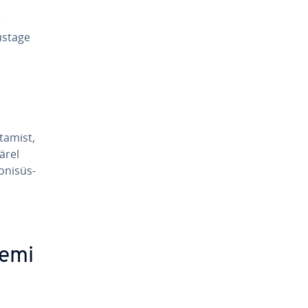
e
ustage
ta­mist,
ärel
­ni­süs­
eemi