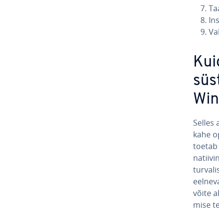
Taa
In
Val
Kui
süs­
Win
Selles 
kahe op
toeta
na­tiiv
turvali
eelneval
võite a
mise te