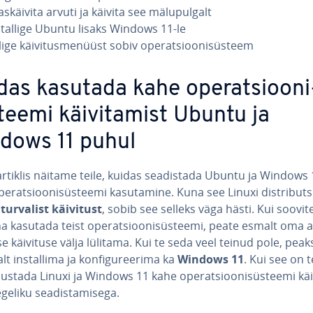
s­käi­vita arvuti ja käivita see mä­lu­pul­galt
s­tal­lige Ubuntu lisaks Windows 11-le
ige käi­vi­tus­me­nüüst sobiv ope­rat­sioo­ni­süs­teem
das kasutada kahe ope­rat­sioo­ni
teemi käi­vi­ta­mist Ubuntu ja
dows 11 puhul
artiklis näitame teile, kuidas sea­dis­tada Ubuntu ja Windows
e­rat­sioo­ni­süs­teemi ka­su­ta­mine. Kuna see Linuxi dist­ri­but­
b
turvalist käivitust
, sobib see selleks väga hästi. Kui soovite 
ina kasutada teist ope­rat­sioo­ni­süs­teemi, peate esmalt oma 
se käivituse välja lülitama. Kui te seda veel teinud pole, peak
t ins­tal­lima ja kon­fi­gu­ree­rima ka
Windows 11
. Kui see on 
lustada Linuxi ja Windows 11 kahe ope­rat­sioo­ni­süs­teemi käi­v
geliku sea­dis­ta­mi­sega.