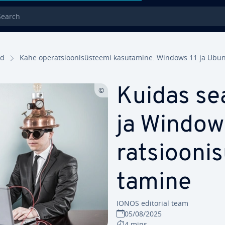
rch
ed
Kahe ope­rat­sioo­ni­süs­teemi ka­su­ta­mine: Windows 11 ja Ubu
Kuidas sea
ja Window
rat­sioo­ni­
ta­mine
IONOS editorial team
05/08/2025
4 mins