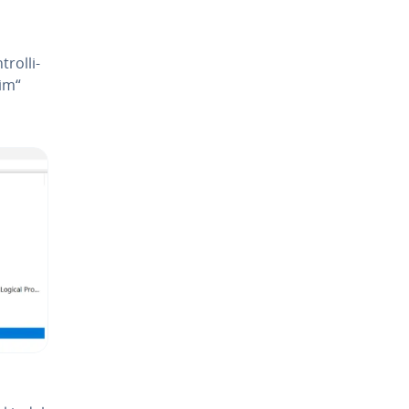
rol­li­
iim“