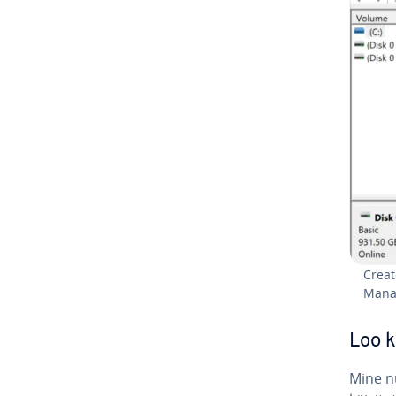
Creat
Ma­na
Loo k
Mine 