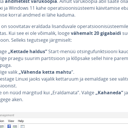
ka
andmetest va­ru­koo­pia
. Ainult va­ru­koo­pia abil saate oll
xi ja Windows 11 kahe ope­rat­sioo­ni­süs­teemi käi­vi­ta­mise eb
­mise korral andmed ei lähe kaduma.
n soo­vi­ta­tav eraldada li­san­du­vale ope­rat­sioo­ni­süs­tee­mil
as. Kui see ei ole võimalik, looge
vähemalt 20 gigabaidi
su
­sioon. Selleks tegutsege järg­mi­selt:
age
„Kettade haldus”
Start-menüü ot­sin­gu­funkt­siooni kau
lige praegu suurim par­tit­sioon ja klõpsake sellel hiire pare
puga.
lige valik
„Vähenda ketta mahtu
”.
sestage Linuxi jaoks vajalik kettaruum ja eemaldage see valit
­sioo­nist.
e on nüüd märgitud kui „Eral­da­mata”. Valige
„Kahaneda”
ja
lgege aken.