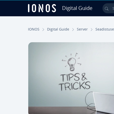
Digital Guide
Sea
Skip to Main Content
IONOS
Digital Guide
Server
Sea­dis­tus