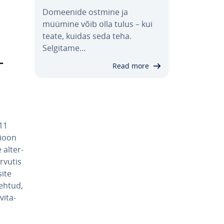
Domeenide ostmine ja
müümine võib olla tulus – kui
teate, kuidas seda teha.
Selgitame…
­
Read more
 11
sioon
al­ter­
arvutis
site
tehtud,
i­ta­