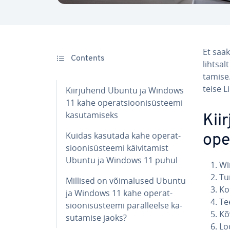
Et saak
Contents
lihtsal
ta­mise
teise Li
Kiir­ju­hend Ubuntu ja Windows
11 kahe ope­rat­sioo­ni­süs­teemi
ka­su­ta­miseks
Kii
Kuidas kasutada kahe ope­rat­
ope­
sioo­ni­süs­teemi käi­vi­ta­mist
Ubuntu ja Windows 11 puhul
Wi
Tur
Millised on või­ma­lu­sed Ubuntu
Ko
ja Windows 11 kahe ope­rat­
Te
sioo­ni­süs­teemi pa­ral­leelse ka­
Kõv
su­ta­mise jaoks?
Loo