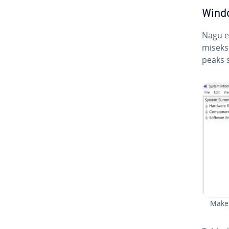
Window
Nagu ee
miseks 
peaks 
Make 