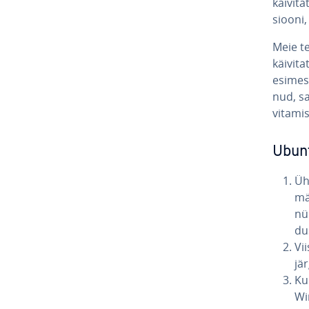
käi­vi­
siooni,
Meie t
käi­vi­t
esimese
nud, sa
vi­ta­mis
Ubuntu
Üh
mä
nü
du
Vii
jär
Ku
Wi