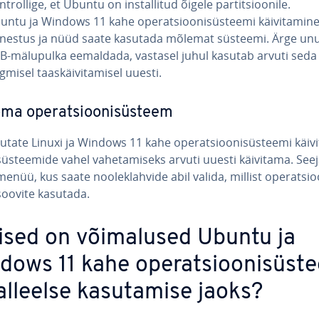
t­rol­lige, et Ubuntu on ins­tal­li­tud õigele par­tit­sioo­nile.
untu ja Windows 11 kahe ope­rat­sioo­ni­süs­teemi käi­vi­ta­min
nestus ja nüüd saate kasutada mõlemat süsteemi. Ärge un
B-mälupulka eemaldada, vastasel juhul kasutab arvuti seda
gmisel taas­käi­vi­ta­misel uuesti.
oma ope­rat­sioo­ni­süs­teem
utate Linuxi ja Windows 11 kahe ope­rat­sioo­ni­süs­teemi käi­vi­
üs­teemide vahel va­he­ta­miseks arvuti uuesti käivitama. Seej
enüü, kus saate noo­leklah­vide abil valida, millist ope­rat­sioo
soovite kasutada.
lised on või­ma­lu­sed Ubuntu ja
dows 11 kahe ope­rat­sioo­ni­süs­t
al­leelse ka­su­ta­mise jaoks?