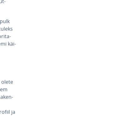
ut­
upulk
 tuleks
i­ta­
emi käi­
 olete
teem
a­ken­
ofiil ja
u