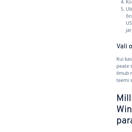
Kon
Ub
õn
US
jär
Vali 
Kui kas
peate s
ilmub m
teemi 
Mil
Win
pa­r