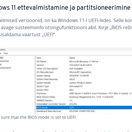
s 11 et­te­val­mis­ta­mine ja par­tit­sio­nee­ri­mine
lmised ver­sioo­nid, on ka Windows 11-l UEFI-liides. Selle kont­
avage süs­tee­mi­info ot­sin­gu­funkt­siooni abil. Kirje „BIOS-rež
sisaldama väärtust „UEFI“.
sure that the BIOS mode is set to UEFI.