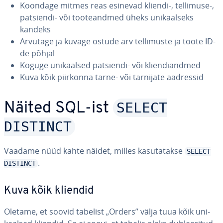
Koondage mitmes reas esinevad kliendi-, tellimuse-,
patsiendi- või too­te­and­med üheks uni­kaal­seks
kandeks
Arvutage ja kuvage ostude arv tel­li­muste ja toote ID-
de põhjal
Koguge uni­kaal­sed patsiendi- või klien­di­and­med
Kuva kõik piirkonna tarne- või tarnijate aadressid
SELECT
Näited SQL-ist
DISTINCT
Vaadame nüüd kahte näidet, milles ka­su­ta­takse
SELECT
.
DISTINCT
Kuva kõik kliendid
Oletame, et soovid tabelist „Orders” välja tuua kõik uni­