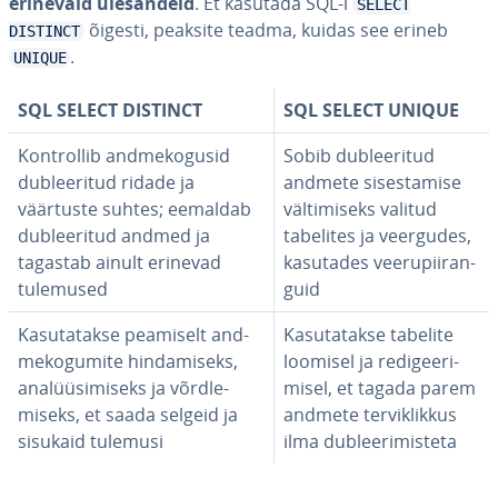
erinevaid üles­an­deid
. Et kasutada SQL-i
SELECT
õigesti, peaksite teadma, kuidas see erineb
DISTINCT
.
UNIQUE
SQL SELECT DISTINCT
SQL SELECT UNIQUE
Kont­rol­lib and­me­ko­gusid
Sobib dub­lee­ri­tud
dub­lee­ri­tud ridade ja
andmete si­ses­ta­mise
väärtuste suhtes; eemaldab
väl­ti­miseks valitud
dub­lee­ri­tud andmed ja
tabelites ja veergudes,
tagastab ainult erinevad
kasutades vee­ru­piiran­
tulemused
guid
Ka­su­ta­takse peamiselt and­
Ka­su­ta­takse tabelite
me­ko­gu­mite hin­da­miseks,
loomisel ja re­di­gee­ri­
ana­lüü­si­miseks ja võrd­le­
misel, et tagada parem
miseks, et saada selgeid ja
andmete ter­vik­lik­kus
sisukaid tulemusi
ilma dub­lee­ri­mis­teta