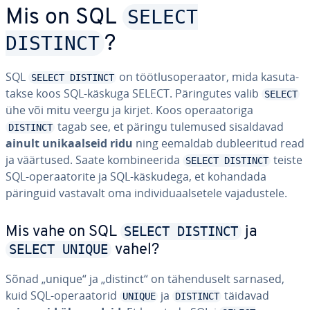
SELECT
Mis on SQL
DISTINCT
?
SQL
on tööt­lusope­raa­tor, mida ka­su­ta­
SELECT DISTINCT
takse koos SQL-käskuga SELECT. Pä­rin­gu­tes valib
SELECT
ühe või mitu veergu ja kirjet. Koos ope­raa­toriga
tagab see, et päringu tulemused si­sal­da­vad
DISTINCT
ainult uni­kaal­seid ridu
ning eemaldab dub­lee­ri­tud read
ja väärtused. Saate kom­bi­nee­rida
teiste
SELECT DISTINCT
SQL-ope­raa­to­rite ja SQL-käskudega, et kohandada
päringuid vastavalt oma in­di­vi­duaal­se­tele va­ja­dus­tele.
SELECT DISTINCT
Mis vahe on SQL
ja
SELECT UNIQUE
vahel?
Sõnad „unique“ ja „distinct“ on tä­hen­du­s­elt sarnased,
kuid SQL-ope­raa­to­rid
ja
täidavad
UNIQUE
DISTINCT