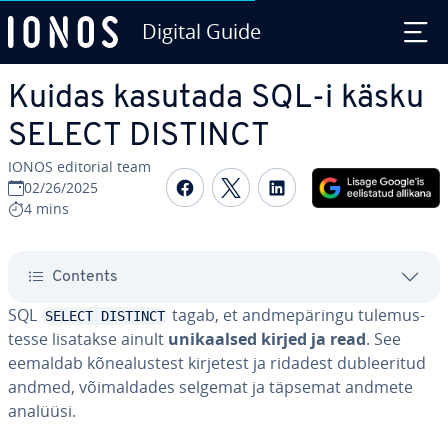
Digital Guide
Skip to Main Content
Kuidas kasutada SQL-i käsku
SELECT DISTINCT
IONOS editorial team
Share on Facebook
Share on Twitter
Share on Linked
02/26/2025
4 mins
Contents
SQL
tagab, et and­me­pä­ringu tu­le­mus­
SELECT DISTINCT
tesse lisatakse ainult
uni­kaal­sed kirjed ja read
. See
eemaldab kõ­ne­alus­test kirjetest ja ridadest dub­lee­ri­tud
andmed, või­mal­da­des selgemat ja täpsemat andmete
analüüsi.