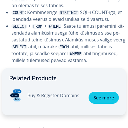
on olemas teises tabelis.
: Kom­bi­nee­rige
SQL-i COUNT-iga, et
COUNT
DISTINCT
loendada veerus olevaid uni­kaal­seid väärtusi.
+
+
: Saate tulemusi paremini kit­
SELECT
FROM
WHERE
sen­dada alam­kü­si­mu­sega (ühe küsimuse sisse pe­
sas­ta­tud teine küsimus). Alam­kü­si­mu­ses valige veerg
abil, määrake
abil, millises tabelis
SELECT
FROM
töötate, ja seadke seejärel
abil tin­gi­mu­sed,
WHERE
millele tulemused peavad vastama.
Go to Main Menu
Related Products
Buy & Register Domains
See more