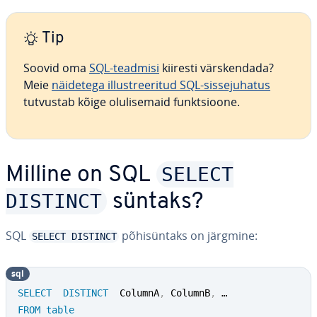
Tip
Soovid oma
SQL-teadmisi
kiiresti värs­ken­dada?
Meie
näidetega il­lust­ree­ri­tud SQL-sis­se­ju­ha­tus
tutvustab kõige olu­li­se­maid funkt­sioone.
SELECT
Milline on SQL
DISTINCT
süntaks?
SQL
põ­hisün­taks on järgmine:
SELECT DISTINCT
sql
SELECT
DISTINCT
  ColumnA
,
 ColumnB
,
FROM
table