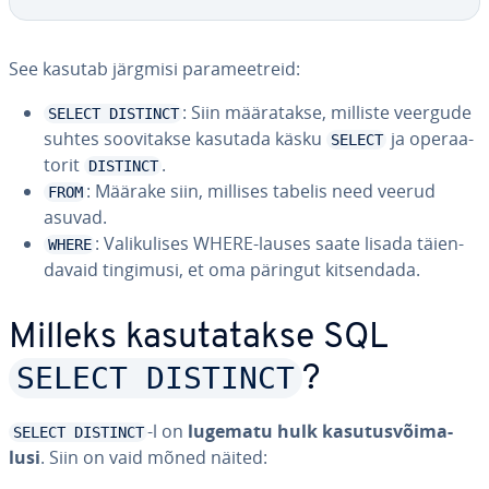
See kasutab järgmisi pa­ra­meetreid:
: Siin mää­ra­takse, milliste veergude
SELECT DISTINCT
suhtes soo­vi­takse kasutada käsku
ja ope­raa­
SELECT
to­rit
.
DISTINCT
: Määrake siin, millises tabelis need veerud
FROM
asuvad.
: Va­li­ku­li­ses WHERE-lauses saate lisada täien­
WHERE
da­vaid tingimusi, et oma päringut kit­sen­dada.
Milleks ka­su­ta­takse SQL
SELECT DISTINCT
?
-l on
lugematu hulk ka­su­tus­või­ma­
SELECT DISTINCT
lusi
. Siin on vaid mõned näited: