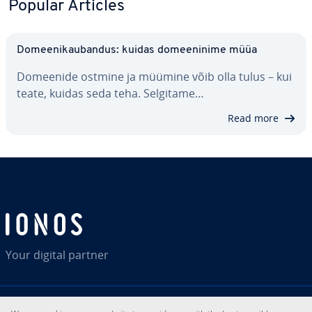
Popular Articles
Do­mee­ni­kau­ban­dus: kuidas do­mee­ninime müüa
Domeenide ostmine ja müümine võib olla tulus – kui
teate, kuidas seda teha. Selgitame…
Read more
Your digital partner