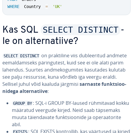
WHERE
  Country  
=
'UK'
SELECT DISTINCT
Kas SQL
-
le on al­ter­na­tiive?
on prak­ti­line viis dub­lee­ri­tud andmete
SELECT DISTINCT
eemal­da­miseks pä­rin­gu­test, kuid see ei ole alati parim
lahendus. Suurtes and­me­ko­gu­mi­tes kasutades kulutab
see palju ressursse, kuna võrdleb iga veergu eraldi.
Sellisel juhul võid kaaluda järgmisi
sarnaste funkt­sioo­
ni­dega al­ter­na­tiive
:
: SQL-i GROUP BY-laused rüh­mi­ta­vad kokku
GROUP BY
määratud veergude kirjed. Neid saab täpsemaks
muuta täien­da­vate funkt­sioo­nide ja ope­raa­to­rite
abil.
: SQL EXISTS kont­rol­lib, kas väärtused ja kirjed
EXISTS