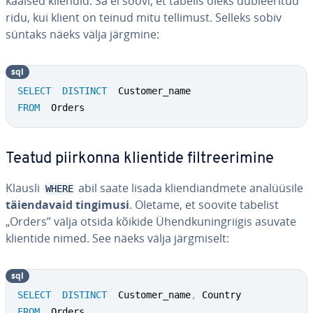
kaal­sed kliendid. Sa ei soovi, et tabelis oleks dub­lee­ri­tud
ridu, kui klient on teinud mitu tellimust. Selleks sobiv
süntaks näeks välja järgmine:
sql
SELECT
DISTINCT
FROM
  Orders
Teatud piirkonna klientide filt­ree­ri­mine
Klausli
abil saate lisada klien­di­and­mete ana­lüü­sile
WHERE
täien­da­vaid tingimusi
. Oletame, et soovite tabelist
„Orders” välja otsida kõikide Ühend­ku­ning­rii­gis asuvate
klientide nimed. See näeks välja järg­mi­selt:
sql
SELECT
DISTINCT
  Customer_name
,
FROM