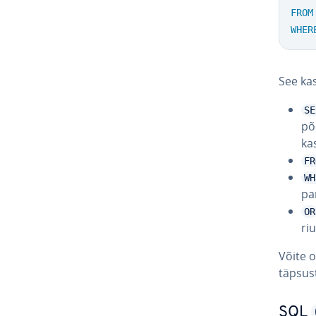
FROM
WHER
See kas
SE
põ­
ka
FR
WH
pa
OR
ri
Võite 
täp­sus
SQL