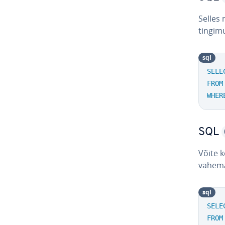
Selles 
tingimu
sql
SELE
FROM
WHER
SQL
Võite k
vähemal
sql
SELE
FROM