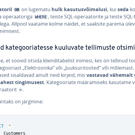
­to­ril
on lugematu
hulk ka­su­tus­või­ma­lusi
, kui
seda
ko
OR
a ope­raa­toriga
, teiste SQL-ope­raa­to­rite ja teiste SQL-
WHERE
­dega. Allpool vaatame kolme näidet, et saaksite parema üle
mi­mi­sest.
d ka­te­goo­riatesse kuuluvate tel­li­muste otsim
, et soovid otsida klien­di­ta­be­list inimesi, kes on tellinud t
e­goo­ri­ast „Elekt­roo­nika” või „Juuk­su­ri­too­ted” või mõlemast.
ed si­sal­da­vad ainult neid kirjeid, mis
vastavad vähemalt 
ahest tin­gi­mu­sest
. Ka­te­goo­riate mää­ra­miseks kasutame 
raa­to­rit
.
=
süntaks on järgmine:
CT
*