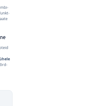
m­bi­
funkt­
vaate
ine
ooteid
ühele
võrd­