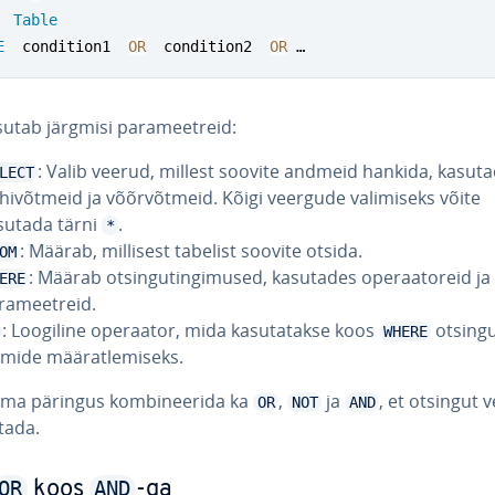
Table
E
  condition1  
OR
  condition2  
OR
 …
utab järgmisi pa­ra­meetreid:
: Valib veerud, millest soovite andmeid hankida, kasut
LECT
hi­võt­meid ja võõr­võt­meid. Kõigi veergude va­li­miseks võite
sutada tärni
.
*
: Määrab, millisest tabelist soovite otsida.
OM
: Määrab ot­sin­gu­tin­gi­mu­sed, kasutades ope­raa­to­reid j
ERE
­ra­meetreid.
: Loogiline operaator, mida ka­su­ta­takse koos
ot­sin­gu
WHERE
umide mää­rat­le­miseks.
oma päringus kom­bi­nee­rida ka
,
ja
, et otsingut v
OR
NOT
AND
­tada.
OR
AND
koos
-ga