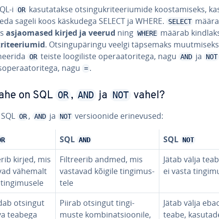
QL-i
ka­su­ta­takse ot­sin­gukri­tee­riumide koos­ta­miseks, ka­
OR
seda sageli koos käskudega SELECT ja WHERE.
määra
SELECT
ks
as­ja­oma­sed kirjed ja veerud
ning
määrab kindlak
WHERE
ri­tee­riu­mid
. Ot­sin­gu­pä­ringu veelgi täpsemaks muut­miseks
nee­rida
teiste loo­gi­liste ope­raa­to­ri­tega, nagu
ja
OR
AND
NOT
sope­raa­to­ri­tega, nagu
.
=
OR
AND
NOT
vahe on SQL
,
ja
vahel?
n SQL
,
ja
ver­sioo­nide eri­ne­vu­sed:
OR
AND
NOT
SQL
SQL
OR
AND
NOT
e­rib kirjed, mis
Filt­ree­rib andmed, mis
Jätab välja tea
vad vähemalt
vastavad kõigile tin­gi­mus­
ei vasta tin­gi­m
tin­gi­mu­sele
tele
dab otsingut
Piirab otsingut tin­gi­
Jätab välja eba­o
va teabega
muste kom­bi­nat­sioo­nile,
teabe, kasutad