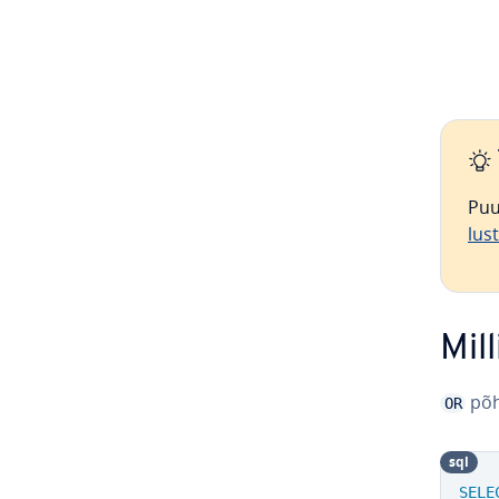
Pu
lust
Mil
põ­
OR
sql
SELE