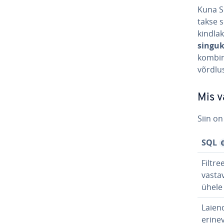
Kuna S
takse 
kindla
sin­guk
kom­bi­
võrd­lu
Mis 
Siin o
SQL
Filt­re
vasta
ühele 
Laien
erine