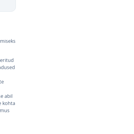
­miseks
­ri­tud
a­du­sed
te
e abil
e kohta
e­mus