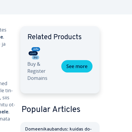
tes
le
.
Related Products
ja
Buy &
See more
Register
Domains
ühed
e tin­
 siis
itu ot­
Popular Articles
hele
.
imata
Do­mee­ni­kau­ban­dus: kuidas do­