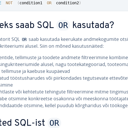
E
NOT
(
condition1  
OR
  condition2
)
OR
leks saab SQL
kasutada?
­to­rit SQL
saab kasutada keerukate and­me­ko­gu­mite ot­si
OR
ri­tee­riumi alusel. Siin on mõned ka­su­tus­näi­ted:
entide, tel­li­muste ja toodete andmete filt­ree­ri­mine kom­bi­nee
sin­gukri­tee­riumide alusel, nagu too­te­ka­te­goo­riad, too­te­om
i tellimuse ja kaebuse kuupäevad
tud töös­tus­ha­ru­des või piir­kon­da­des te­gut­se­vate et­te­võ­te
simine
htlaste või kehtetute tehingute filt­ree­ri­mine mitme tingimus
abe otsimine konk­reetse osakonna või meeskonna töötajat
­di­daa­tide otsimine, kellel puudub kõrg­ha­ri­dus või töö­ko­g
OR
ted SQL-ist