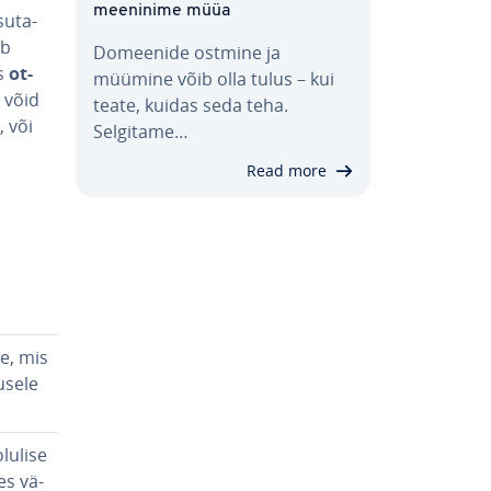
mee­ninime müüa
su­ta­
b
Domeenide ostmine ja
s
ot­
müümine võib olla tulus – kui
 võid
teate, kuidas seda teha.
, või
Selgitame…
Read more
be, mis
u­sele
lu­lise
es vä­