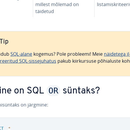
millest mõlemad on
lis­ta­mis­kri­tee
täidetud
Tip
udub
SQL-alane
kogemus? Pole probleemi! Meie
näidetega il
­ree­ri­tud SQL-sis­se­ju­ha­tus
pakub kiir­kur­suse põ­hi­aluste koh
OR
line on SQL
süntaks?
hisün­taks on järgmine:
CT
*