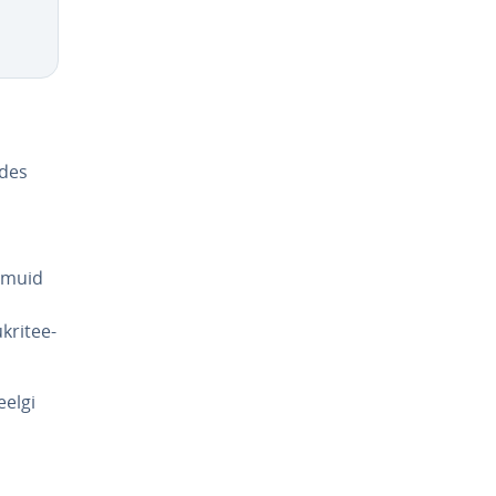
ades
a muid
kri­tee­
eelgi