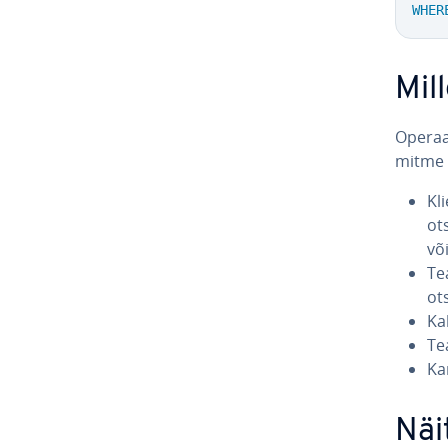
WHER
Mil
Ope­raa
mitme k
Kli
ot­
võ
Tea
ot
Ka
Te
Kan
Näi