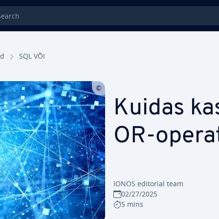
rch
ed
SQL VÕI
Kuidas ka
OR-ope­rat
IONOS editorial team
02/27/2025
5 mins