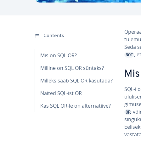
Opera
Contents
tulemu
Seda sa
, e
Mis on SQL OR?
NOT
Milline on SQL OR süntaks?
Mis
Milleks saab SQL OR kasutada?
SQL-i o
Näited SQL-ist OR
olu­li­s
gi­mu­s
Kas SQL OR-le on al­ter­na­tiive?
või
OR
sin­gukr
Eelisek
vastata