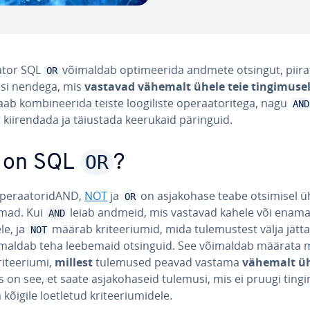
ator SQL
võimaldab op­ti­mee­rida andmete otsingut, piira
OR
si nendega, mis
vastavad vähemalt ühele teie tin­gi­mu­se
ab kom­bi­nee­rida teiste loo­gi­liste ope­raa­to­ri­tega, nagu
AND
t kii­ren­dada ja täiustada keerukaid päringuid.
OR
 on SQL
?
pe­raa­to­ri­dAND,
NOT
ja
on as­ja­ko­hase teabe otsimisel 
OR
e­mad. Kui
leiab andmeid, mis vastavad kahele või enamal
AND
ele, ja
määrab kri­tee­riu­mid, mida tu­le­mus­test välja jätta,
NOT
maldab teha leebemaid otsinguid. See võimaldab määrata m
i­tee­riumi,
millest
tulemused peavad vastama
vähemalt ü
s on see, et saate as­ja­ko­ha­seid tulemusi, mis ei pruugi ting
 kõigile loetletud kri­tee­riumi­dele.