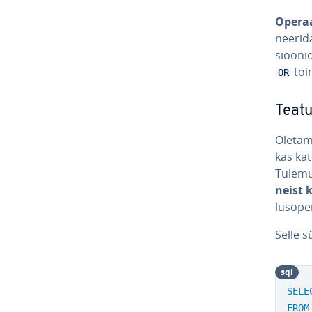
Ope­raa
nee­rid
sioo­ni
toi­
OR
Teatu
Oletame
kas ka­t
Tulemus
neist k
lusope­
Selle 
sql
SELE
FROM