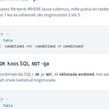
näites filt­ree­rib WHERE-lause tulemusi, mille puhul on täidet
s 1 kui ka vähemalt üks tin­gi­mus­test 2 või 3.
CT
*
Table
E
  condition1 
AND
(
condition2 
OR
 condition3
)
OR
NOT
koos SQL
-ga
om­bi­nee­rida SQL-i
ja
, et
välistada andmed
, mis va
OR
NOT
t ühele loetletud tin­gi­mu­sele.
CT
*
Table