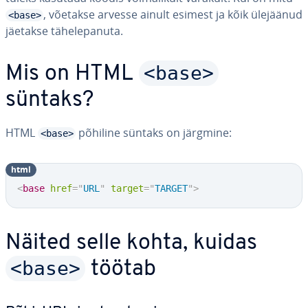
, võetakse arvesse ainult esimest ja kõik ülejäänud
<base>
jäetakse tä­he­le­pa­nuta.
<base>
Mis on HTML
süntaks?
HTML
põhiline süntaks on järgmine:
<base>
html
<
base
href
=
"
URL
"
target
=
"
TARGET
"
>
Näited selle kohta, kuidas
<base>
töötab