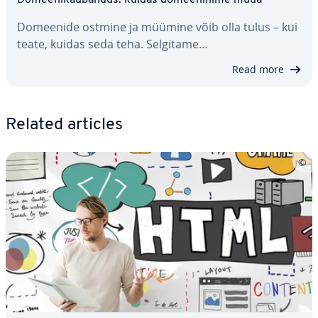
Do­mee­ni­kau­ban­dus: kuidas do­mee­ninime müüa
Domeenide ostmine ja müümine võib olla tulus – kui
teate, kuidas seda teha. Selgitame…
Read more
Related articles