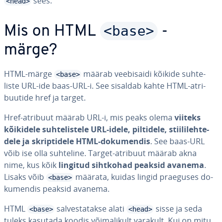
sees.
<head>
<base>
Mis on HTML
-
märge?
HTML-märge
määrab vee­bi­saidi kõikide suh­te­
<base>
liste URL-ide baas-URL-i. See sisaldab kahte HTML-at­ri­
buu­tide href ja target.
Href-atribuut määrab URL-i, mis peaks olema
viiteks
kõikidele suh­te­lis­tele URL-idele, piltidele, stii­li­leh­te­
dele ja skrip­ti­dele HTML-do­ku­men­dis
. See baas-URL
võib ise olla suhteline. Target-atribuut määrab akna
nime, kus kõik
lingitud sihtkohad peaksid avanema
.
Lisaks võib
määrata, kuidas lingid praeguses do­
<base>
ku­men­dis peaksid avanema.
HTML
sal­ves­ta­takse alati
sisse ja seda
<base>
<head>
tuleks kasutada koodis või­ma­li­kult varakult. Kui on mitu