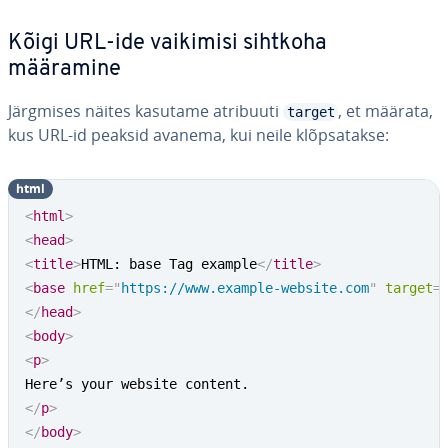
Kõigi URL-ide vaikimisi sihtkoha
määramine
Järgmises näites kasutame atribuuti
, et määrata,
target
kus URL-id peaksid avanema, kui neile klõp­sa­takse:
html
<
html
>
<
head
>
<
title
>
HTML: base Tag example
</
title
>
<
base
href
=
"
https://www.example-website.com
"
target
=
</
head
>
<
body
>
<
p
>
</
p
>
</
body
>