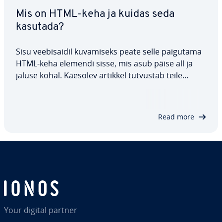
Mis on HTML-keha ja kuidas seda
kasutada?
Sisu vee­bi­sai­dil ku­va­miseks peate selle paigutama
HTML-keha elemendi sisse, mis asub päise all ja
jaluse kohal. Käesolev artikkel tutvustab teile
mõningaid lihtsaid näiteid, sel­gi­ta­des HTML-keha
sildi ka­su­ta­mist, selle toimimist, toe­ta­ta­vaid
atribuute ja erinevaid võimalusi.
Read more
Your digital partner