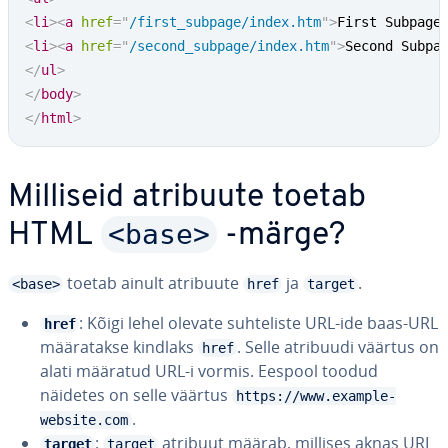
<
li
>
<
a
href
=
"
/first_subpage/index.htm
"
>
First Subpage
<
li
>
<
a
href
=
"
/second_subpage/index.htm
"
>
Second Subpa
</
ul
>
</
body
>
</
html
>
Milliseid atribuute toetab
<base>
HTML
-märge?
toetab ainult atribuute
ja
.
<base>
href
target
: Kõigi lehel olevate suh­te­liste URL-ide baas-URL
href
mää­ra­takse kindlaks
. Selle atribuudi väärtus on
href
alati määratud URL-i vormis. Eespool toodud
näidetes on selle väärtus
https://www.example-
.
website.com
:
atribuut määrab, millises aknas URL
target
target