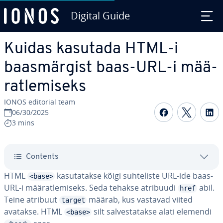
Digital Guide
Skip to Main Content
Kuidas kasutada HTML-i
baas­mär­gist baas-URL-i mää­
rat­le­miseks
IONOS editorial team
Share on F
Share 
S
06/30/2025
3 mins
Contents
HTML
ka­su­ta­takse kõigi suh­te­liste URL-ide baas-
<base>
URL-i mää­rat­le­miseks. Seda tehakse atribuudi
abil.
href
Teine atribuut
määrab, kus vastavad viited
target
avatakse. HTML
silt sal­ves­ta­takse alati elemendi
<base>