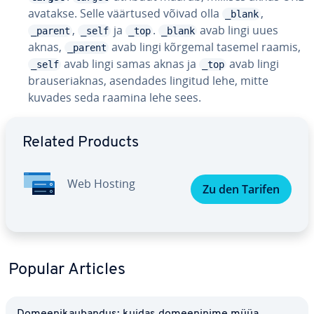
avatakse. Selle väärtused võivad olla
,
_blank
,
ja
.
avab lingi uues
_parent
_self
_top
_blank
aknas,
avab lingi kõrgemal tasemel raamis,
_parent
avab lingi samas aknas ja
avab lingi
_self
_top
brau­se­riak­nas, asendades lingitud lehe, mitte
kuvades seda raamina lehe sees.
Go to Main Menu
Related Products
Web Hosting
Zu den Tarifen
Popular Articles