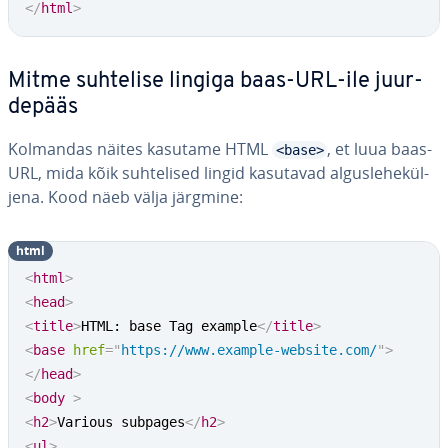
</
html
>
Mitme suhtelise lingiga baas-URL-ile juur­
de­pääs
Kolmandas näites kasutame HTML
, et luua baas-
<base>
URL, mida kõik suh­te­li­sed lingid kasutavad al­gus­le­he­kül­
jena. Kood näeb välja järgmine:
html
<
html
>
<
head
>
<
title
>
HTML: base Tag example
</
title
>
<
base
href
=
"
https://www.example-website.com/
"
>
</
head
>
<
body
>
<
h2
>
Various subpages
</
h2
>
<
ul
>