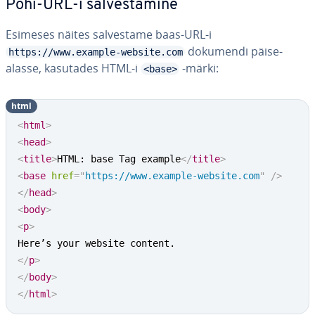
Põhi-URL-i sal­ves­ta­mine
Esimeses näites sal­ves­tame baas-URL-i
dokumendi päise­
https://www.example-website.com
alasse, kasutades HTML-i
-märki:
<base>
html
<
html
>
<
head
>
<
title
>
HTML: base Tag example
</
title
>
<
base
href
=
"
https://www.example-website.com
"
/>
</
head
>
<
body
>
<
p
>
</
p
>
</
body
>
</
html
>