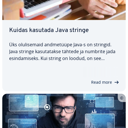
Kuidas kasutada Java stringe
Üks olu­li­se­maid and­me­tüüpe Java-s on stringid.
Java stringe ka­su­ta­takse tähtede ja numbrite jada
esin­da­miseks. Kui string on loodud, on see
muutumatu ja seda ei saa muuta. Selles õpetuses
näitame teile Java stringide süntaksit, kuidas need
töötavad ja millised meetodid on nende…
Read more