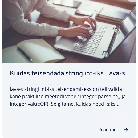
Kuidas tei­sen­dada string int-iks Java-s
Java-s stringi int-iks tei­sen­da­miseks on teil valida
kahe prak­ti­lise meetodi vahel: Integer.parseInt() ja
Integer.valueOf(). Selgitame, kuidas need kaks
meetodit töötavad, näitame nende süntaksit ja
selgitame nende ka­su­ta­mist prak­ti­liste näidete
abil. Samuti saate teada, millised…
Read more