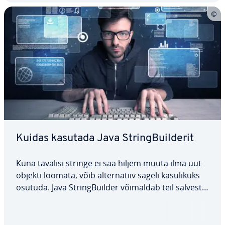
Kuidas kasutada Java String­Buil­de­rit
Kuna tavalisi stringe ei saa hiljem muuta ilma uut
objekti loomata, võib al­ter­na­tiiv sageli ka­su­likuks
osutuda. Java String­Buil­der võimaldab teil sal­ves­ta­
tud stringi mit­me­su­guste mee­to­di­tega töödelda.
Meie artiklist saate teada, kuidas klass töötab, mis
seda ise­loo­mus­tab ja…