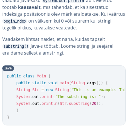
vaadata Java-käsu
abil. Meetod
System.out.println
töötab
kaasavalt
, mis tähendab, et ka si­ses­ta­tud
indeksiga po­sit­sioo­nis olev märk eral­da­takse. Kui väärtus
on väiksem kui 0 või suurem kui stringi
beginIndex
tegelik pikkus, kuvatakse veateade.
Vaadakem lihtsat näidet, et näha, kuidas täpselt
Java-s töötab. Loome stringi ja seejärel
substring()
eraldame sellest alamst­ringi.
java
public
class
Main
{
public
static
void
main
(
String
 args
[
]
)
{
String
Str
=
new
String
(
"This is an example. Thi
System
.
out
.
print
(
"The substring is: "
)
;
System
.
out
.
println
(
Str
.
substring
(
20
)
)
;
}
}