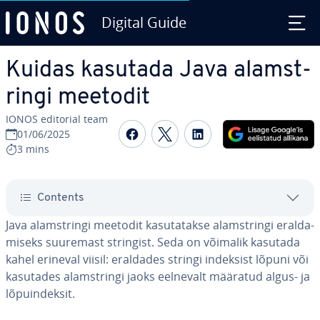
Digital Guide
Skip to Main Content
Kuidas kasutada Java alamst­
ringi meetodit
IONOS editorial team
Share on Facebook
Share on Twitter
Share on Linked
01/06/2025
3 mins
Contents
Java alamst­ringi meetodit ka­su­ta­takse alamst­ringi eral­da­
miseks suuremast stringist. Seda on võimalik kasutada
kahel erineval viisil: eraldades stringi indeksist lõpuni või
kasutades alamst­ringi jaoks eelnevalt määratud algus- ja
lõ­pu­in­deksit.