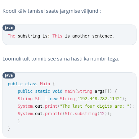
Koodi käi­vi­ta­misel saate järgmise väljundi:
java
The
 substring is
:
This
 is another sentence
.
Loo­mu­li­kult toimib see sama hästi ka numb­ri­tega:
java
public
class
Main
{
public
static
void
main
(
String
 args
[
]
)
{
String
Str
=
new
String
(
"192.448.782.1142"
)
;
System
.
out
.
print
(
"The last four digits are: "
)
;
System
.
out
.
println
(
Str
.
substring
(
12
)
)
;
}
}