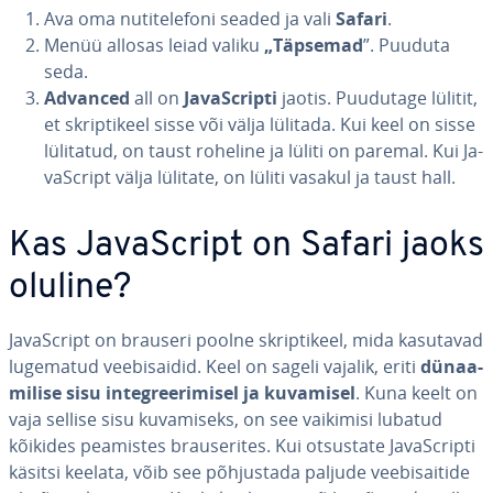
Ava oma nu­ti­te­le­foni seaded ja vali
Safari
.
Menüü allosas leiad valiku
„Täpsemad
”. Puuduta
seda.
Advanced
all on
Ja­vaSc­ripti
jaotis. Puudutage lülitit,
et skrip­ti­keel sisse või välja lülitada. Kui keel on sisse
lülitatud, on taust roheline ja lüliti on paremal. Kui Ja­
vaSc­ript välja lülitate, on lüliti vasakul ja taust hall.
Kas Ja­vaSc­ript on Safari jaoks
oluline?
Ja­vaSc­ript on brauseri poolne skrip­ti­keel, mida kasutavad
lugematud vee­bi­sai­did. Keel on sageli vajalik, eriti
dü­naa­
mi­lise sisu in­teg­ree­ri­misel ja kuvamisel
. Kuna keelt on
vaja sellise sisu ku­va­miseks, on see vaikimisi lubatud
kõikides peamistes brau­se­ri­tes. Kui otsustate Ja­vaSc­ripti
käsitsi keelata, võib see põh­jus­tada paljude vee­bi­sai­tide