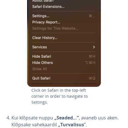
Click on Safari in the top-left
corner in order to navigate to
Settings.
Kui klõpsate nuppu
„Seaded…”
, avaneb uus aken.
Klõpsake va­he­kaar­dil
„Tur­va­li­sus
”.