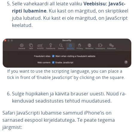
Selle va­he­kaardi all leiate valiku
Veebisisu: Ja­vaSc­
ripti lubamine
. Kui kast on märgitud, on skrip­ti­keel
juba lubatud. Kui kast ei ole märgitud, on Ja­vaSc­ript
keelatud.
If you want to use the scripting language, you can place a
tick in front of ‘Enable Ja­vaSc­ript’ by clicking on the square.
Sulge hüpikaken ja käivita brauser uuesti. Nüüd ra­
ken­du­vad sea­dis­tus­tes tehtud muu­da­tu­sed.
Safari Ja­vaSc­ripti lubamise sammud iPhone’is on
sarnased eespool kir­jel­da­tu­tega. Te peate tegema
järgmist: