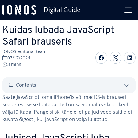
Digital Guide
Skip to Main Content
Kuidas lubada Ja­vaSc­ript
Safari brauseris
IONOS editorial team
Share on F
Share 
S
07/17/2024
3 mins
Contents
Saate Ja­vaSc­ripti oma iPhone’is või macOS-is brauseri
seadetest sisse lülitada. Teil on ka võimalus skrip­ti­keel
välja lülitada. Pange siiski tähele, et paljud vee­bi­sai­did ei
kuvata õigesti, kui Ja­vaSc­ript on välja lülitatud.