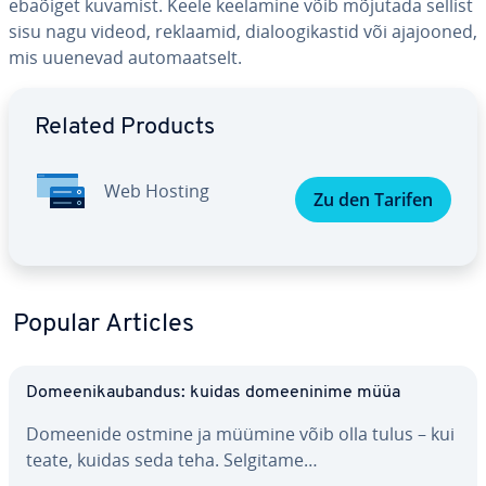
ebaõiget kuvamist. Keele keelamine võib mõjutada sellist
sisu nagu videod, reklaamid, dia­loo­gi­kas­tid või ajajooned,
mis uuenevad au­to­maat­selt.
Go to Main Menu
Related Products
Web Hosting
Zu den Tarifen
Popular Articles
Do­mee­ni­kau­ban­dus: kuidas do­mee­ninime müüa
Domeenide ostmine ja müümine võib olla tulus – kui
teate, kuidas seda teha. Selgitame…