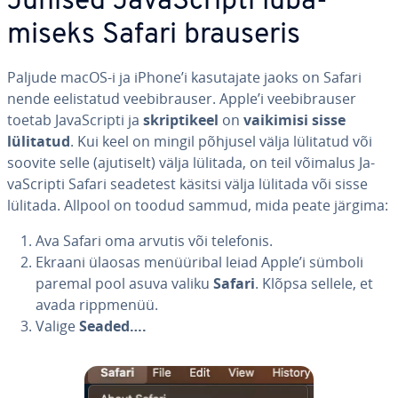
Juhised Ja­vaSc­ripti lu­ba­
miseks Safari brauseris
Paljude macOS-i ja iPhone’i ka­su­ta­jate jaoks on Safari
nende eelis­ta­tud vee­bib­rau­ser. Apple’i vee­bib­rau­ser
toetab Ja­vaSc­ripti ja
skrip­ti­keel
on
vaikimisi sisse
lülitatud
. Kui keel on mingil põhjusel välja lülitatud või
soovite selle (ajutiselt) välja lülitada, on teil võimalus Ja­
vaSc­ripti Safari seadetest käsitsi välja lülitada või sisse
lülitada. Allpool on toodud sammud, mida peate järgima:
Ava Safari oma arvutis või telefonis.
Ekraani ülaosas me­nüü­ri­bal leiad Apple’i sümboli
paremal pool asuva valiku
Safari
. Klõpsa sellele, et
avada rippmenüü.
Valige
Seaded….