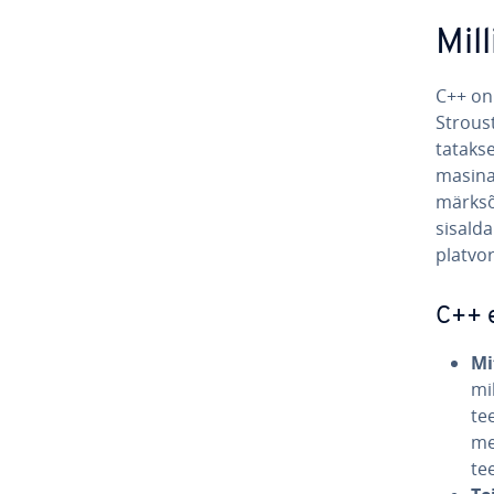
Mil
C++ o
Strous­
ta­taks
ma­si­na
märk­sõ
sisalda
plat­vo
C++ 
Mi
mil
tee
me
te