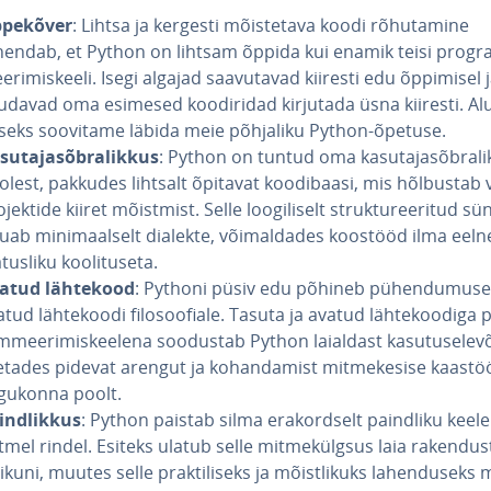
pekõver
: Lihtsa ja kergesti mõis­te­tava koodi rõ­hu­ta­mine
hendab, et Python on lihtsam õppida kui enamik teisi prog­r
­ri­mis­keeli. Isegi algajad saa­vu­ta­vad kiiresti edu õppimisel 
udavad oma esimesed koo­di­ri­dad kirjutada üsna kiiresti. Alu
seks soovitame läbida meie põhjaliku Python-õpetuse.
su­ta­ja­sõb­ra­lik­kus
: Python on tuntud oma ka­su­ta­ja­sõb­ra­li
olest, pakkudes lihtsalt õpitavat koo­di­ba­asi, mis hõlbustab 
­jek­tide kiiret mõistmist. Selle loo­gi­li­selt struk­tu­ree­ri­tud s
uab mi­ni­maal­selt dialekte, või­mal­da­des koostööd ilma eel
­tus­liku koo­li­tu­seta.
atud lähtekood
: Pythoni püsiv edu põhineb pü­hen­du­mu­se
tud läh­te­koodi fi­lo­soo­fiale. Tasuta ja avatud läh­te­koo­diga 
m­mee­ri­mis­kee­lena soodustab Python laialdast ka­su­tuse­le­v
tades pidevat arengut ja ko­han­da­mist mit­me­ke­sise kaas­töö­
gukonna poolt.
ind­lik­kus
: Python paistab silma era­kord­selt paindliku keel
mel rindel. Esiteks ulatub selle mit­me­külg­sus laia ra­ken­dus
ikuni, muutes selle prak­ti­li­seks ja mõist­likuks la­hen­duseks 