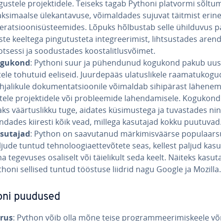
gus­tele pro­jek­ti­dele. Teiseks tagab Pythoni platvormi sõl­tu­
­si­maalse üle­kan­ta­vuse, või­mal­da­des sujuvat täitmist eri­ne
e­rat­sioo­ni­süs­teemi­des. Lõpuks hõlbustab selle ühilduvus p
ste keeltega pin­gu­tus­teta in­teg­ree­ri­mist, liht­sus­ta­des aren­
t­sessi ja soo­dus­ta­des koos­ta­lit­lus­võimet.
gukond
: Pythoni suur ja pü­hen­du­nud kogukond pakub uus­
tele tohutuid eeliseid. Juur­de­pääs ula­tus­li­kele raa­ma­tu­ko­gu­
­ja­li­kule do­ku­men­tat­sioo­nile võimaldab si­hi­pä­rast lä­he­ne­m
tele pro­jek­ti­dele või prob­leemide la­hen­da­misele. Kogukon
aks väär­tus­likku tuge, aidates kü­si­mus­tega ja tu­vas­ta­des nin
n­da­des kiiresti kõik vead, millega kasutajad kokku puutuvad
sutajad
: Python on saa­vu­ta­nud mär­ki­mis­väärse po­pu­laar­
jude tuntud teh­no­loo­gia­et­te­võ­tete seas, kellest paljud ka
a tegevuses osaliselt või täie­li­kult seda keelt. Näiteks kasu
thoni sellised tuntud tööstuse liidrid nagu Google ja Mozilla.
oni puudused
irus
: Python võib olla mõne teise prog­ram­mee­ri­mis­keele v