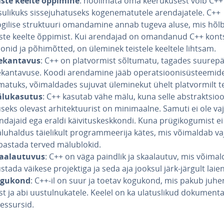
iste keelte õppimine
: hoolimata oma kee­ru­ku­sest võib C++
su­likuks sis­se­ju­ha­tu­seks ko­ge­ne­ma­tu­tele aren­da­ja­tele. C++
ogilise struk­tuuri oman­da­mine annab tugeva aluse, mis hõl
iste keelte õppimist. Kui arendajad on omandanud C++ kont­
o­nid ja põ­hi­mõt­ted, on üleminek teistele keeltele lihtsam.
e­kan­ta­vus
: C++ on plat­vor­mist sõltumatu, tagades suu­re­pä
­kan­ta­vuse. Koodi aren­da­mine jääb ope­rat­sioo­ni­süs­teemi­d
ma­tuks, või­mal­da­des sujuvat üle­mi­ne­kut ühelt plat­vor­milt t
­lu­ka­su­tus
: C++ kasutab vähe mälu, kuna selle abst­rakt­sio
seks olevast ar­hi­tek­tuu­rist on mi­ni­maalne. Samuti ei ole va
­da­jaid ega eraldi käi­vi­tus­kesk­kondi. Kuna prü­gi­ko­gu­mist e
lu­hal­dus täie­li­kult prog­ram­mee­rija kätes, mis võimaldab v
bastada terved mä­lub­lo­kid.
aa­lau­tu­vus
: C++ on väga paindlik ja skaa­lau­tuv, mis võima
ustada väikese pro­jek­tiga ja seda aja jooksul järk-järgult lai
gukond
: C++-il on suur ja toetav kogukond, mis pakub ju­he
t ja abi uus­tul­nu­ka­tele. Keelel on ka ula­tus­li­kud do­ku­men­ta
res­sur­sid.