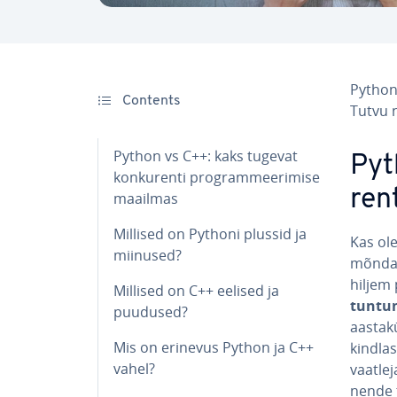
Python 
Contents
Tutvu n
Python vs C++: kaks tugevat
Pyt
kon­ku­renti prog­ram­mee­ri­mise
ren
maailmas
Millised on Pythoni plussid ja
Kas ole
miinused?
mõnda 
hiljem
Millised on C++ eelised ja
tuntuma
puudused?
aas­ta­
Mis on erinevus Python ja C++
kindlas
vahel?
vaatle
nende t