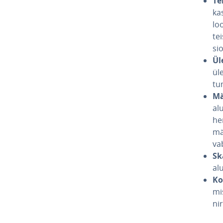
Te
ka­
lo
te
sio
Ül
üle
tu­
Mä
alu
hen
mä­
va
Sk
al
Ko
mis
ni­