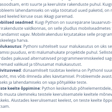
­sood­sam, eriti suurte ja kee­ru­liste ra­ken­duste puhul. Kuigi
obleemi la­hen­da­miseks on välja töötatud uued paketid, o
ised keeled kiiruse osas ikkagi paremad.
biilsed seadmed
: Kuigi Python on suu­re­pä­rane laua­ar­vuti-
ri­ra­ken­duste vald­kon­nas, on selle jõudlus mo­biil­sead­me­tes
ran­da­mist vajav. Mo­bii­li­ra­ken­dusi kir­ju­ta­takse selle prog­ra
s­kee­lega harva.
­lu­ka­su­tus
: Pythoni suh­te­li­selt suur mä­lu­ka­su­tus on üks se
misi puudusi, eriti mä­lu­ma­hu­kate pro­jek­tide puhul. Sellist
­da­des pakuvad al­ter­na­tiiv­sed prog­ram­mee­ri­mis­kee­led sag
remaid valikuid ja tõhusamat mä­lu­ka­su­tust.
­vi­tus­vead
: dü­naa­mi­li­selt tüübitav keelena on Pythonil su
oht, mis võib ilmneda alles käi­vi­ta­misel. Prob­leemide avas­t
eks ja la­hen­da­miseks on vaja põh­ja­likke teste.
iste keelte õppimine
: Python keskendub põ­hi­ele­men­ti­dele
ib muuta ülemineku teistele kee­ru­li­se­ma­tele keeltele mõne
skeks. Alustades kee­ru­li­se­mast keelest, on teiste keelte õp
htsam.