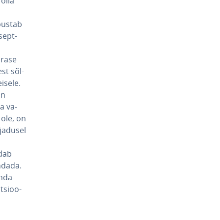
 olla
bustab
sept­
­rase
est sõl­
eisele.
on
ja va­
i ole, on
ajadusel
ldab
endada.
n­da­
t­sioo­