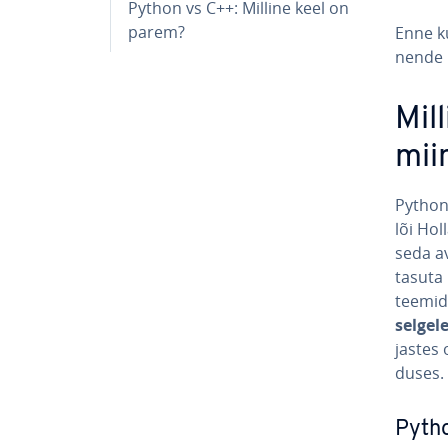
Python vs C++: Milline keel on
parem?
Enne k
nende k
Mil
mii
Pytho
lõi Hol
seda av
tasuta 
teemi­d
selgele 
jas­tes 
duses.
Pytho