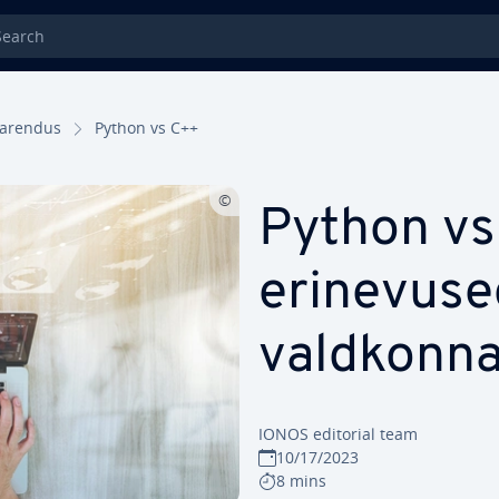
rch
iaren­dus
Python vs C++
Python vs
eri­ne­vu­se
vald­kon­n
IONOS editorial team
10/17/2023
8 mins