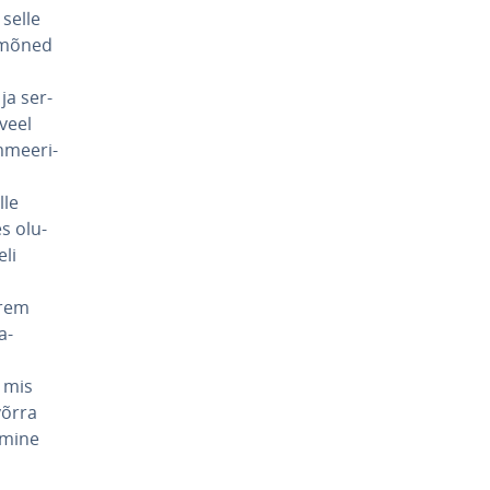
 selle
n mõned
 ja ser­
 veel
m­mee­ri­
lle
es olu­
eli
urem
a­
, mis
võrra
pimine