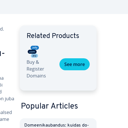
d.
Related Products
u­
Buy &
See more
Register
Domains
ba
õi
d
on juba
Popular Articles
al­sed
itame
Do­mee­ni­kau­ban­dus: kuidas do­