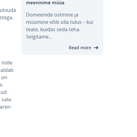
mee­ninime müüa
tutvuda
Domeenide ostmine ja
s­tega.
müümine võib olla tulus – kui
teate, kuidas seda teha.
Selgitame…
Read more
, mille
haldab
e on
s­
­tud
 sa­la­
aa­ren­