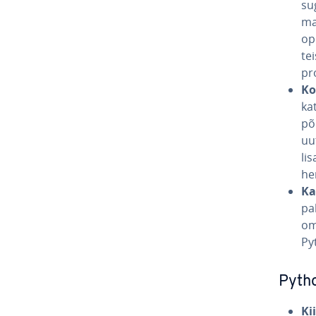
su­
mak
op
tei
pro
Ko
ka­
põh
uu
lis
he
Ka
pal
om
Py
Pyth
Ki