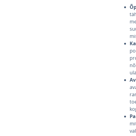
Õp
tä
mee
su
mi
Ka­
po
pro
nõ
ula
Av
ava
ra
toe
ko
Pa
mit
val