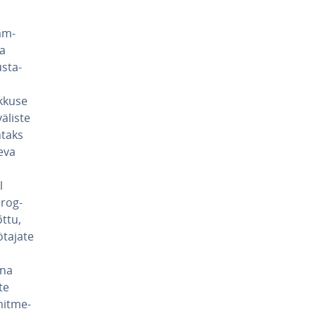
am­
ja
s­ta­
k­kuse
väliste
üntaks
neva
l
prog­
õttu,
ta­jate
ena
te
mit­me­