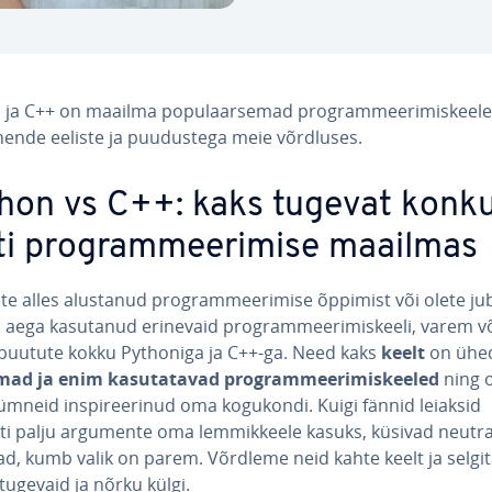
ja C++ on maailma po­pu­laar­se­mad prog­ram­mee­ri­mis­kee­le
ende eeliste ja puu­dus­tega meie võrdluses.
hon vs C++: kaks tugevat kon­k
ti prog­ram­mee­ri­mise maailmas
te alles alustanud prog­ram­mee­ri­mise õppimist või olete ju
aega kasutanud erinevaid prog­ram­mee­ri­mis­keeli, varem v
 puutute kokku Pythoniga ja C++-ga. Need kaks
keelt
on ühe
d ja enim ka­su­ta­ta­vad prog­ram­mee­ri­mis­kee­led
ning 
küm­neid ins­pi­ree­ri­nud oma kogukondi. Kuigi fännid leiaksid
ti palju argumente oma lem­mik­keele kasuks, küsivad neut­ra
jad, kumb valik on parem. Võrdleme neid kahte keelt ja selg
ugevaid ja nõrku külgi.