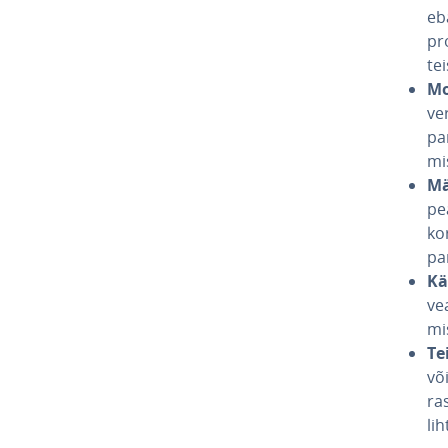
eba
pr
te
Mo
ve­
pa­
mi
Mä
pea
kor
pa
Käi
vea
mis
Te
võ
ra
li