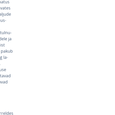
ma­tus
­va­tes
aljude
dus­
tul­nu­
dele ja
ist
d pakub
g la­
.
suse
sutavad
tavad
õrreldes