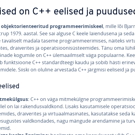
lised on C++ eelised ja puuduse
n
ob­jek­to­rien­tee­ri­tud prog­ram­mee­ri­mis­keel
, mille lõi Bjar
trup 1979. aastal. See sai alguse C keele laien­dus­ena ja seda 
e ta­va­li­selt madala taseme prog­ram­mee­ri­mises, näiteks vir­t
­tes, drai­ve­ri­tes ja ope­rat­sioo­ni­süs­teemi­des. Tänu oma lü­hi­
­nade kogumile on C++ üle­maa­ilm­selt väga po­pu­laarne. Kee
b funkt­sioone C++ stan­dard­teegi kaudu ja sobib hästi eri­ne­v
rmi­dele. Siiski on oluline arvestada C++ järgmisi eeliseid ja 
eelised
t­me­külg­sus
: C++ on väga mit­me­külgne prog­ram­mee­ri­mis­k
lel on lai ra­ken­dus­vald­kond. Lisaks ka­su­ta­misele ope­rat­sioo
mi­des, drai­ve­ri­tes ja vir­tuaal­ma­si­na­tes, ka­su­ta­takse seda 
­su­gus­tes vald­kon­da­des, nagu mängude aren­da­mine ja tur­v
e­mid.