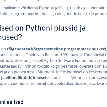
ui hakkame võrdlema Pythonit ja C++-i, tasub aga lähemalt 
ahe prog­ram­mee­ri­mis­kee­lega ning nende eeliste ja puu­du
lised on Pythoni plussid ja
nused?
n on
tõl­gen­da­tav kõr­ge­ta­se­me­line prog­ram­mee­ri­mis­keel
landi arendaja Guido van Rossum 1991. aastal. Tä­na­päe­val 
atud läh­te­koo­diga keelt Python Software Foun­da­tion ja se
kät­te­saa­dav. Python töötab kõigil peamistel ope­rat­sioo­ni­sü
el ja on plat­vor­mist sõltumatu. Keele loomisel on kes­ken­du
ja või­ma­li­kult lü­hi­ke­sele
sün­tak­sile. Pythonit ka­su­ta­takse
ope­rat­sioo­ni­des, vee­bi­sai­ti­del, vee­bi­ra­ken­dus­tes ja tark­va­r
ni eelised