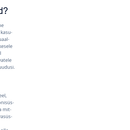
d?
ne
ka­su­
uaal­
ke­sele
l
a­tele
puudusi.
eel,
­ni­süs­
ka mit­
a­süs­